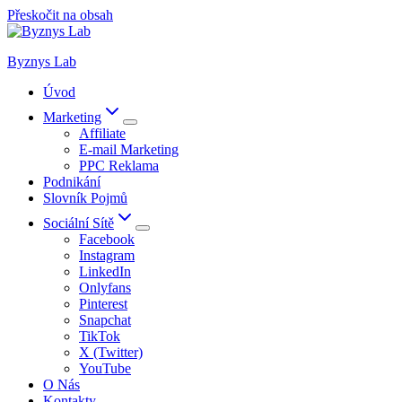
Přeskočit na obsah
Byznys Lab
Úvod
Marketing
Affiliate
E-mail Marketing
PPC Reklama
Podnikání
Slovník Pojmů
Sociální Sítě
Facebook
Instagram
LinkedIn
Onlyfans
Pinterest
Snapchat
TikTok
X (Twitter)
YouTube
O Nás
Kontakty