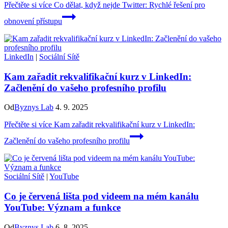
Přečtěte si více
Co dělat, když nejde Twitter: Rychlé řešení pro
obnovení přístupu
LinkedIn
|
Sociální Sítě
Kam zařadit rekvalifikační kurz v LinkedIn:
Začlenění do vašeho profesního profilu
Od
Byznys Lab
4. 9. 2025
Přečtěte si více
Kam zařadit rekvalifikační kurz v LinkedIn:
Začlenění do vašeho profesního profilu
Sociální Sítě
|
YouTube
Co je červená lišta pod videem na mém kanálu
YouTube: Význam a funkce
Od
Byznys Lab
6. 8. 2025