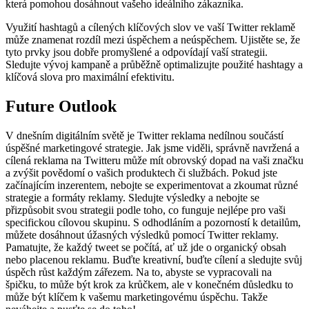
která pomohou dosáhnout vašeho ideálního zákazníka.
Využití hashtagů a cílených klíčových slov ve vaší Twitter reklamě
může znamenat rozdíl mezi úspěchem a neúspěchem. Ujistěte se, že
tyto prvky jsou dobře promyšlené a odpovídají vaší strategii.
Sledujte vývoj kampaně a průběžně optimalizujte použité hashtagy a
klíčová slova pro maximální efektivitu.
Future Outlook
V dnešním digitálním světě je Twitter reklama nedílnou součástí
úspěšné marketingové strategie. Jak jsme viděli, správně navržená a
cílená reklama na Twitteru může mít obrovský dopad na vaši značku
a zvýšit povědomí o vašich produktech či službách. Pokud jste
začínajícím inzerentem, nebojte se experimentovat a zkoumat různé
strategie a formáty reklamy. Sledujte výsledky a nebojte se
přizpůsobit svou strategii podle toho, co funguje nejlépe pro vaši
specifickou cílovou skupinu. S odhodláním a pozorností k detailům,
můžete dosáhnout úžasných výsledků pomocí Twitter reklamy.
Pamatujte, že každý tweet se počítá, ať už jde o organický obsah
nebo placenou reklamu. Buďte kreativní, buďte cílení a sledujte svůj
úspěch růst každým zářezem. Na to, abyste se vypracovali na
špičku, to může být krok za krůčkem, ale v konečném důsledku to
může být klíčem k vašemu marketingovému úspěchu. Takže