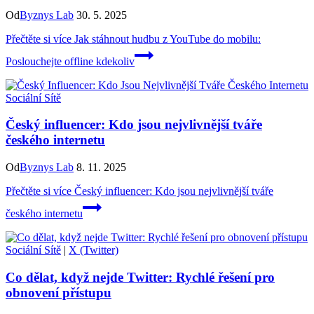
Od
Byznys Lab
30. 5. 2025
Přečtěte si více
Jak stáhnout hudbu z YouTube do mobilu:
Poslouchejte offline kdekoliv
Sociální Sítě
Český influencer: Kdo jsou nejvlivnější tváře
českého internetu
Od
Byznys Lab
8. 11. 2025
Přečtěte si více
Český influencer: Kdo jsou nejvlivnější tváře
českého internetu
Sociální Sítě
|
X (Twitter)
Co dělat, když nejde Twitter: Rychlé řešení pro
obnovení přístupu