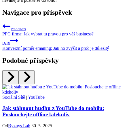
neváhejte a pusťte se do toho!
Navigace pro příspěvek
Předchozí
PPC firma: Jak vybrat tu pravou pro váš business?
Další
Konverzní poměr emailing: Jak ho zvýšit a proč je důležitý
Podobné příspěvky
Sociální Sítě
|
YouTube
Jak stáhnout hudbu z YouTube do mobilu:
Poslouchejte offline kdekoliv
Od
Byznys Lab
30. 5. 2025