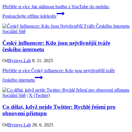
Přečtěte si více
Jak stáhnout hudbu z YouTube do mobilu:
Poslouchejte offline kdekoliv
Sociální Sítě
Český influencer: Kdo jsou nejvlivnější tváře
českého internetu
Od
Byznys Lab
8. 11. 2025
Přečtěte si více
Český influencer: Kdo jsou nejvlivnější tváře
českého internetu
Sociální Sítě
|
X (Twitter)
Co dělat, když nejde Twitter: Rychlé řešení pro
obnovení přístupu
Od
Byznys Lab
28. 6. 2025