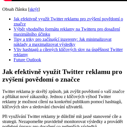
Obsah článku
[
skrýt
]
Jak efektivně využít Twitter reklamu pro zvýšení povědomí o
značce
Výběr vhodného formátu reklamy na Twitteru pro dosažení
maximálního účinku
Tipy a triky pro začínající inzerenty: Jak minimalizovat
náklady a maximalizovat výsledky
Vliv hashtagů a cílených klíčových slov na úspěšnost Twitter
reklamy
Future Outlook
Jak efektivně využít Twitter reklamu pro
zvýšení povědomí o značce
Twitter reklama je skvělý způsob, jak zvýšit povědomí o vaší značce
a přilákat nové zákazníky. Jednou z klíčových výhod Twitter
reklamy je možnost cílení na konkrétní publikum pomocí hashtagů,
klíčových slov a sledování chování uživatelů.
Při využívání Twitter reklamy je důležité mít jasně stanovené cíle a
strategii. Nezapomeňte pravidelně monitorovat výsledky a provádět
potřebné úpravy pro dosažení co nejlepších výsledků.