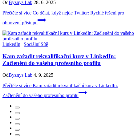
Od
Byznys Lab
28. 6. 2025
Přečtěte si více
Co dělat, když nejde Twitter: Rychlé řešení pro
obnovení přístupu
LinkedIn
|
Sociální Sítě
Kam zařadit rekvalifikační kurz v LinkedIn:
Začlenění do vašeho profesního profilu
Od
Byznys Lab
4. 9. 2025
Přečtěte si více
Kam zařadit rekvalifikační kurz v LinkedIn:
Začlenění do vašeho profesního profilu