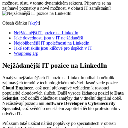
možnosti růstu v tomto dynamickém sektoru. Připravte se na
zajímavé poznatky a nové možnosti v oblasti IT zaměstnání!
Obsah článku
[
skrýt
]
Nejžádanější IT pozice na LinkedIn
Jaké dovednosti jsou v IT nejžádanější
Nejoblíbenější IT společnosti na LinkedIn
Jaké soft skills jsou klíčové pro úspěch v IT
Wrapping Up
Nejžádanější IT pozice na LinkedIn
Analýza nejžádanějších IT pozic na LinkedIn odhalila několik
zajímavých trendů v technologickém odvětví. Jasně vede pozice
Cloud Engineer
, což není překvapivé vzhledem k rostoucí
popularitě cloudových služeb. Další vysoce žádanou pozicí je
Data
Scientist
, což odráží důležitost analýzy dat v dnešní digitální době.
Nezůstávají pozadu ani
Software Developer
a
Cybersecurity
Specialist
, což svědčí o neustálém zapotřebí těchto profesionálů v
odvětví IT.
Průzkum také ukázal nárůst poptávky po specialistech v oblasti