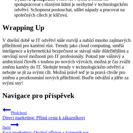
spolupracovat s různými lidmi je nezbytné v technologickém
odvětví. Schopnost poslouchat, sdílet nápady a pracovat na
společných cílech je klíčová.
Wrapping Up
V dnešní době se IT odvětví stále rozvíjí a nabízí mnoho zajímavých
příležitostí pro kariérní růst. Trendy jako cloud computing, umělá
inteligence a kybernetická bezpečnost se stávají stále důležitějšími a
otevírají nové možnosti pro IT profesionály. Pokud jste vášnivý a
ambiciózní člověk s touhou po nových výzvách, možná je čas zvážit
změnu kariéry do IT. Sledujte trendy v technologickém odvětví a
nebojte se jít za svými cíli. Možná právě teď je ta pravá chvíle pro
změnu a prozkoumání nových příležitostí. Buďte odvážní a jděte za
svými sny!
Navigace pro příspěvek
Předchozí
Direct marketing: Přímá cesta k zákazníkovi
Další
Face marketing: Osobní přístup a komunikace