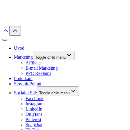
Úvod
Marketing
Toggle child menu
Affiliate
E-mail Marketing
PPC Reklama
Podnikání
Slovník Pojmů
Sociální Sítě
Toggle child menu
Facebook
Instagram
LinkedIn
Onlyfans
Pinterest
Snapchat
TikTok