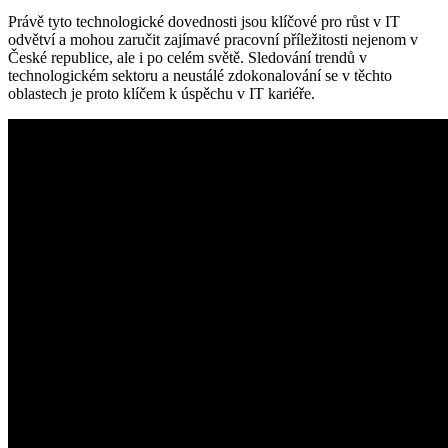
Právě tyto technologické dovednosti jsou klíčové pro růst v IT
odvětví a mohou zaručit zajímavé pracovní příležitosti nejenom v
České republice, ale i po celém světě. Sledování trendů v
technologickém sektoru a neustálé zdokonalování se v těchto
oblastech je proto klíčem k úspěchu v IT kariéře.