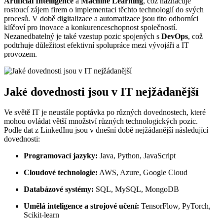
Artificial Intelligence
a
Machine Learning
, což naznačuje
rostoucí zájem firem o implementaci těchto technologií do svých
procesů. V době digitalizace a automatizace jsou tito odborníci
klíčoví pro inovace a konkurenceschopnost společností.
Nezanedbatelný je také vzestup pozic spojených s
DevOps
, což
podtrhuje důležitost efektivní spolupráce mezi vývojáři a IT
provozem.
Jaké dovednosti jsou v IT nejžádanější
Ve světě IT je neustále poptávka po různých dovednostech, které
mohou ovládat větší množství různých technologických pozic.
Podle dat z LinkedInu jsou v dnešní době nejžádanější následující
dovednosti:
Programovací jazyky:
Java, Python, JavaScript
Cloudové technologie:
AWS, Azure, Google Cloud
Databázové systémy:
SQL, MySQL, MongoDB
Umělá inteligence a strojové učení:
TensorFlow, PyTorch,
Scikit-learn