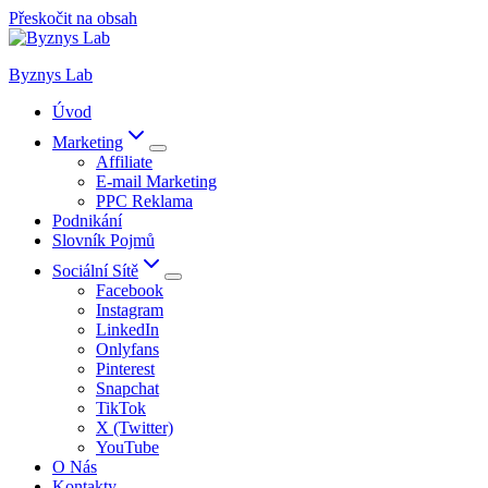
Přeskočit na obsah
Byznys Lab
Úvod
Marketing
Affiliate
E-mail Marketing
PPC Reklama
Podnikání
Slovník Pojmů
Sociální Sítě
Facebook
Instagram
LinkedIn
Onlyfans
Pinterest
Snapchat
TikTok
X (Twitter)
YouTube
O Nás
Kontakty