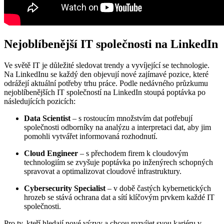
Nejoblíbenější IT společnosti na LinkedIn
Ve světě IT je důležité sledovat trendy a vyvíjející se technologie.
Na LinkedInu se každý den objevují nové zajímavé pozice, které
odrážejí aktuální potřeby trhu práce. Podle nedávného průzkumu
nejoblíbenějších IT společností na LinkedIn stoupá poptávka po
následujících pozicích:
Data Scientist
– s rostoucím množstvím dat potřebují
společnosti odborníky na analýzu a interpretaci dat, aby jim
pomohli vytvářet informovaná rozhodnutí.
Cloud Engineer
– s přechodem firem k cloudovým
technologiím se zvyšuje poptávka po inženýrech schopných
spravovat a optimalizovat cloudové infrastruktury.
Cybersecurity Specialist
– v době častých kybernetických
hrozeb se stává ochrana dat a sítí klíčovým prvkem každé IT
společnosti.
Pro ty, kteří hledají nové výzvy a chcou rozvíjet svou kariéru v