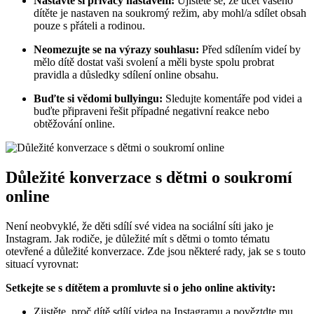
Nastavte si privacy nastavení:
Ujistěte se, že účet vašeho
dítěte je nastaven na soukromý režim, aby mohl/a sdílet obsah
pouze s přáteli a rodinou.
Neomezujte se na výrazy souhlasu:
Před sdílením videí by
mělo dítě dostat vaši svolení a měli byste spolu probrat
pravidla a důsledky sdílení online obsahu.
Buďte si vědomi bullyingu:
Sledujte komentáře pod videi a
buďte připraveni řešit případné negativní reakce nebo
obtěžování online.
Důležité konverzace s dětmi o soukromí
online
Není neobvyklé, že děti sdílí své videa na sociální síti jako je
Instagram. Jak rodiče, je důležité mít s dětmi o tomto tématu
otevřené a důležité konverzace. Zde jsou některé rady, jak se s touto
situací vyrovnat:
Setkejte se s dítětem a promluvte si o jeho online aktivity:
Zjistěte, proč dítě sdílí videa na Instagramu a pověztdte mu,