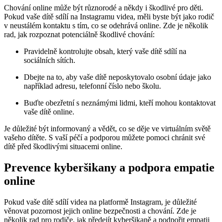
Chování online může být různorodé a někdy i škodlivé pro děti.
Pokud vaše dítě sdílí na Instagramu videa, měli byste být jako rodič
v neustálém kontaktu s tím, co se odehrává online. Zde je několik
rad, jak rozpoznat potenciálně škodlivé chování:
Pravidelně kontrolujte obsah, který vaše dítě sdílí na
sociálních sítích.
Dbejte na to, aby vaše dítě neposkytovalo osobní údaje jako
například adresu, telefonní číslo nebo školu.
Buďte obezřetní s neznámými lidmi, kteří mohou kontaktovat
vaše dítě online.
Je důležité být informovaný a vědět, co se děje ve virtuálním světě
vašeho dítěte. S vaší péčí a podporou můžete pomoci chránit své
dítě před škodlivými situacemi online.
Prevence kyberšikany a podpora empatie
online
Pokud vaše dítě sdílí videa na platformě Instagram, je důležité
věnovat pozornost jejich online bezpečnosti a chování. Zde je
několik rad pro rodiče, jak předejít kyberšikaně a podpořit empatii