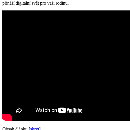
přináší digitální svět pro vaši rodinu.
Obsah článku
[
skrýt
]