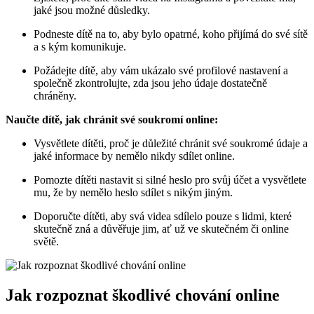
jaké jsou možné důsledky.
Podneste dítě na to, aby bylo opatrné, koho přijímá do své sítě
a s kým komunikuje.
Požádejte dítě, aby vám ukázalo své profilové nastavení a
společně zkontrolujte, zda jsou jeho údaje dostatečně
chráněny.
Naučte dítě, jak chránit své soukromí online:
Vysvětlete dítěti, proč je důležité chránit své soukromé údaje a
jaké informace by nemělo nikdy sdílet online.
Pomozte dítěti nastavit si silné heslo pro svůj účet a vysvětlete
mu, že by nemělo heslo sdílet s nikým jiným.
Doporučte dítěti, aby svá videa sdílelo pouze s lidmi, které
skutečně zná a důvěřuje jim, ať už ve skutečném či online
světě.
Jak rozpoznat škodlivé chování online