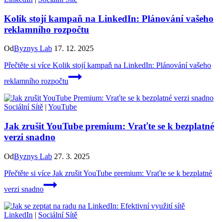
Kolik stojí kampaň na LinkedIn: Plánování vašeho
reklamního rozpočtu
Od
Byznys Lab
17. 12. 2025
Přečtěte si více
Kolik stojí kampaň na LinkedIn: Plánování vašeho
reklamního rozpočtu
Sociální Sítě
|
YouTube
Jak zrušit YouTube premium: Vraťte se k bezplatné
verzi snadno
Od
Byznys Lab
27. 3. 2025
Přečtěte si více
Jak zrušit YouTube premium: Vraťte se k bezplatné
verzi snadno
LinkedIn
|
Sociální Sítě