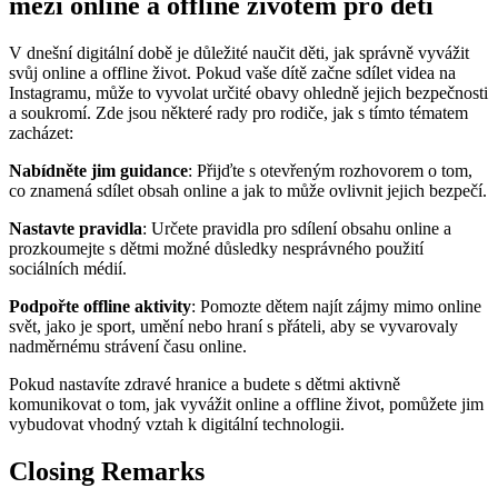
mezi online a offline životem pro děti
V dnešní digitální době je důležité naučit děti, jak správně vyvážit
svůj online a offline život. Pokud vaše dítě začne sdílet videa na
Instagramu, může to vyvolat určité obavy ohledně jejich bezpečnosti
a soukromí. Zde jsou některé rady pro rodiče, jak s tímto tématem
zacházet:
Nabídněte jim guidance
: Přijďte s otevřeným rozhovorem o tom,
co znamená sdílet obsah online a jak to může ovlivnit jejich bezpečí.
Nastavte pravidla
: Určete pravidla pro sdílení obsahu online a
prozkoumejte s dětmi možné důsledky nesprávného použití
sociálních médií.
Podpořte offline aktivity
: Pomozte dětem najít zájmy mimo online
svět, jako je sport, umění nebo hraní s přáteli, aby se vyvarovaly
nadměrnému strávení času online.
Pokud nastavíte zdravé hranice a budete s dětmi aktivně
komunikovat o tom, jak vyvážit online a offline život, pomůžete jim
vybudovat vhodný vztah k digitální technologii.
Closing Remarks