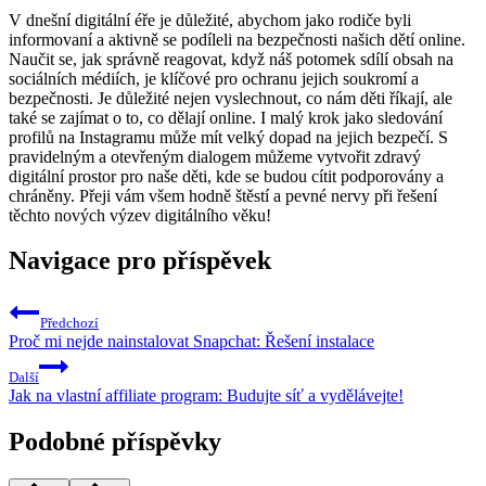
V dnešní digitální éře je důležité, abychom jako rodiče byli
informovaní a aktivně se podíleli na bezpečnosti našich dětí online.
Naučit se, jak správně reagovat, když náš potomek sdílí obsah na
sociálních médiích, je klíčové pro ochranu jejich soukromí a
bezpečnosti. Je důležité nejen vyslechnout, co nám děti říkají, ale
také se zajímat o to, co dělají online. I malý krok jako sledování
profilů na Instagramu může mít velký dopad na jejich bezpečí. S
pravidelným a otevřeným dialogem můžeme vytvořit zdravý
digitální prostor pro naše děti, kde se budou cítit podporovány a
chráněny. Přeji vám všem hodně štěstí a pevné nervy při řešení
těchto nových výzev digitálního věku!
Navigace pro příspěvek
Předchozí
Proč mi nejde nainstalovat Snapchat: Řešení instalace
Další
Jak na vlastní affiliate program: Budujte síť a vydělávejte!
Podobné příspěvky