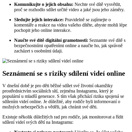
Komunikujte o jejich obsahu:
Nechte své dítě vysvětlit,
proč se rozhodlo sdílet určité video a jaké jsou jeho záměry.
Sledujte jejich interakce:
Pravidelně se zajímejte o
komentáře a reakce na videa vašeho dítěte, abyste mohli lépe
pochopit jeho online interakce.
Naučte své dítě digitální gramotnosti:
Seznamte své dítě s
bezpečnostními opatřeními online a naučte ho, jak správně
zacházet s osobními údaji.
Seznámení se s riziky sdílení videí online
V dnešní době je pro děti běžné sdílet své životní okamžiky
prostřednictvím sociálních sítí, zejména Instagramu, který je
populární u mladší generace. S tím však přichází rizika spojená se
sdílením videí online. Je důležité, aby rodiče byli informovaní o
možných nebezpečích a věděli, jak chránit své děti.
Existuje několik důležitých rad pro rodiče, jak monitorovat a řídit
sdílení videí svých dětí na Instagramu: