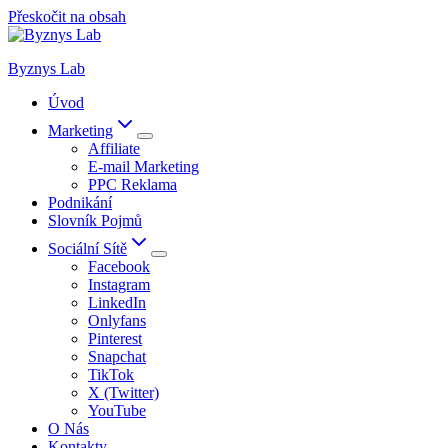
Přeskočit na obsah
Byznys Lab
Úvod
Marketing
Affiliate
E-mail Marketing
PPC Reklama
Podnikání
Slovník Pojmů
Sociální Sítě
Facebook
Instagram
LinkedIn
Onlyfans
Pinterest
Snapchat
TikTok
X (Twitter)
YouTube
O Nás
Kontakty