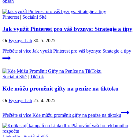
obsah
Pinterest
|
Sociální Sítě
Jak využít Pinterest pro váš byznys: Strategie a tipy
Od
Byznys Lab
30. 5. 2025
Přečtěte si více
Jak využít Pinterest pro váš byznys: Strategie a tipy
Sociální Sítě
|
TikTok
Kde můžu proměnit gifty na peníze na tiktoku
Od
Byznys Lab
25. 4. 2025
Přečtěte si více
Kde můžu proměnit gifty na peníze na tiktoku
LinkedIn
|
Sociální Sítě