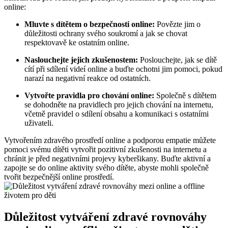
online:
Mluvte s dítětem o bezpečnosti online:
Povězte jim o
důležitosti ochrany svého soukromí a jak se chovat
respektovavě ke ostatním online.
Naslouchejte jejich zkušenostem:
Poslouchejte, jak se dítě
cítí při sdílení videí online a buďte ochotni jim pomoci, pokud
narazí na negativní reakce od ostatních.
Vytvořte pravidla pro chování online:
Společně s dítětem
se dohodněte na pravidlech pro jejich chování na internetu,
včetně pravidel o sdílení obsahu a komunikaci s ostatními
uživateli.
Vytvořením zdravého prostředí online a podporou empatie můžete
pomoci svému dítěti vytvořit pozitivní zkušenosti na internetu a
chránit je před negativními projevy kyberšikany. Buďte aktivní a
zapojte se do online aktivity svého dítěte, abyste mohli společně
tvořit bezpečnější online prostředí.
Důležitost vytváření zdravé rovnováhy