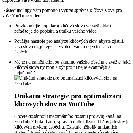
doporučit vaše video uživatelům.
Následující tipy vám pomohou vybrat správná klíčová slova pro
vaše YouTube video:
Prozkoumejte populární klíčová slova ve vaší oblasti a
zařaďte je do popisku a titulku vašeho videa.
Použijte nástroje pro analýzu klíčových slov, abyste zjistili,
jaká slova mají největší vyhledávání a největší šanci na
úspěch.
Mějte na paměti cílovou skupinu vašeho obsahu a zvažte, jaká
klíčová slova by mohla být pro ni nejrelevantnější a
nejúčinnější.
Unikátní strategie pro optimalizaci
klíčových slov na YouTube
Chcete dosáhnout maximálního dosahu pro svůj kanál na
YouTube? Pokud ano, správná optimalizace klíčových slov je
klíčovým prvkem úspěchu. Existuje několik unikátních
strategií, které můžete využít k tomu, abyste získali více