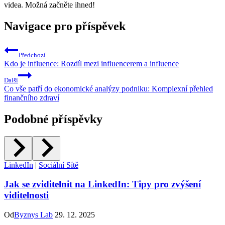
videa. Možná začněte ihned!
Navigace pro příspěvek
Předchozí
Kdo je influence: Rozdíl mezi influencerem a influence
Další
Co vše patří do ekonomické analýzy podniku: Komplexní přehled
finančního zdraví
Podobné příspěvky
LinkedIn
|
Sociální Sítě
Jak se zviditelnit na LinkedIn: Tipy pro zvýšení
viditelnosti
Od
Byznys Lab
29. 12. 2025