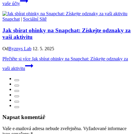
vaše účty
Snapchat
|
Sociální Sítě
Jak sbírat ohinky na Snapchat: Získejte odznaky za
vaši aktivitu
Od
Byznys Lab
12. 5. 2025
Přečtěte si více
Jak sbírat ohinky na Snapchat: Získejte odznaky za
vaši aktivitu
Napsat komentář
Vaše e-mailová adresa nebude zveřejněna.
Vyžadované informace
jsou označeny
*