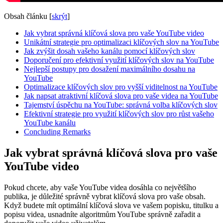
Obsah článku
[
skrýt
]
Jak vybrat správná klíčová slova pro vaše YouTube video
Unikátní strategie pro optimalizaci klíčových slov na YouTube
Jak zvýšit dosah vašeho kanálu pomocí klíčových slov
Doporučení pro efektivní využití klíčových slov na YouTube
Nejlepší postupy pro dosažení maximálního dosahu na
YouTube
Optimalizace klíčových slov pro vyšší viditelnost na YouTube
Jak napsat atraktivní klíčová slova pro vaše videa na YouTube
Tajemství úspěchu na YouTube: správná volba klíčových slov
Efektivní strategie pro využití klíčových slov pro růst vašeho
YouTube kanálu
Concluding Remarks
Jak vybrat správná klíčová slova pro vaše
YouTube video
Pokud chcete, aby vaše YouTube videa dosáhla co největšího
publika, je důležité správně vybrat klíčová slova pro vaše obsah.
Když budete mít optimální klíčová slova ve vašem popisku, titulku a
popisu videa, usnadníte algoritmům YouTube správně zařadit a