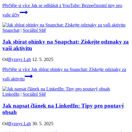
Přečtěte si více
Jak se odhlásit z YouTube: Bezpečnostní tipy pro
vaše účty
Snapchat
|
Sociální Sítě
Jak sbírat ohinky na Snapchat: Získejte odznaky za
vaši aktivitu
Od
Byznys Lab
12. 5. 2025
Přečtěte si více
Jak sbírat ohinky na Snapchat: Získejte odznaky za
vaši aktivitu
LinkedIn
|
Sociální Sítě
Jak napsat článek na LinkedIn: Tipy pro poutavý
obsah
Od
Byznys Lab
30. 5. 2025