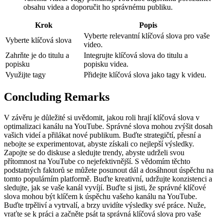
obsahu videa a doporučit ho správnému publiku.
Krok
Popis
Vyberte relevantní klíčová slova pro vaše
Vyberte klíčová slova
video.
Zahrňte je do titulu a
Integrujte klíčová slova do titulu a
popisku
popisku videa.
Využijte tagy
Přidejte klíčová slova jako tagy k videu.
Concluding Remarks
V závěru je důležité si uvědomit, jakou roli hrají klíčová slova v
optimalizaci kanálu na YouTube. Správné slova mohou zvýšit dosah
vašich videí a přilákat nové publikum. Buďte strategičtí, přesní a
nebojte se experimentovat, abyste získali co nejlepší výsledky.
Zapojte se do diskuse a sledujte trendy, abyste udrželi svou
přítomnost na YouTube co nejefektivnější. S vědomím těchto
podstatných faktorů se můžete posunout dál a dosáhnout úspěchu na
tomto populárním platformě. Buďte kreativní, udržujte konzistenci a
sledujte, jak se vaše kanál vyvíjí. Buďte si jisti, že správné klíčové
slova mohou být klíčem k úspěchu vašeho kanálu na YouTube.
Buďte trpěliví a vytrvalí, a brzy uvidíte výsledky své práce. Nuže,
vraťte se k práci a začněte psát ta správná klíčová slova pro vaše