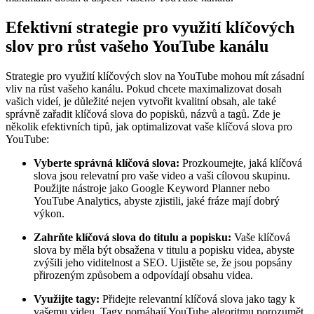
Efektivní strategie pro využití klíčových
slov pro růst vašeho YouTube kanálu
Strategie pro využití klíčových slov na YouTube mohou mít zásadní
vliv na růst vašeho kanálu. Pokud chcete maximalizovat dosah
vašich videí, je důležité nejen vytvořit kvalitní obsah, ale také
správně zařadit klíčová slova do popisků, názvů a tagů. Zde je
několik efektivních tipů, jak optimalizovat vaše klíčová slova pro
YouTube:
Vyberte správná klíčová slova:
Prozkoumejte, jaká klíčová
slova jsou relevatní pro vaše video a vaši cílovou skupinu.
Použijte nástroje jako Google Keyword Planner nebo
YouTube Analytics, abyste zjistili, jaké fráze mají dobrý
výkon.
Zahrňte klíčová slova do titulu a popisku:
Vaše klíčová
slova by měla být obsažena v titulu a popisku videa, abyste
zvýšili jeho viditelnost a SEO. Ujistěte se, že jsou popsány
přirozeným způsobem a odpovídají obsahu videa.
Využijte tagy:
Přidejte relevantní klíčová slova jako tagy k
vašemu videu. Tagy pomáhají YouTube algoritmu porozumět