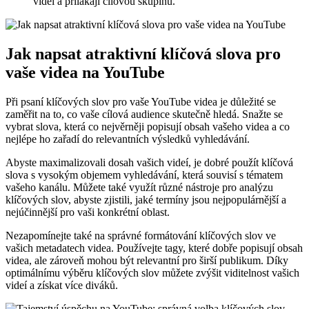
videí a přilákají cílovou skupinu.
Jak napsat atraktivní klíčová slova pro
vaše videa na YouTube
Při psaní klíčových slov pro vaše YouTube videa je důležité se
zaměřit na to, co vaše cílová audience skutečně hledá. Snažte se
vybrat slova, která co nejvěrněji popisují obsah vašeho videa a co
nejlépe ho zařadí do relevantních výsledků vyhledávání.
Abyste maximalizovali dosah vašich videí, je dobré použít klíčová
slova s vysokým objemem vyhledávání, která souvisí s tématem
vašeho kanálu. Můžete také využít různé nástroje pro analýzu
klíčových slov, abyste zjistili, jaké termíny jsou nejpopulárnější a
nejúčinnější pro vaši konkrétní oblast.
Nezapomínejte také na správné formátování klíčových slov ve
vašich metadatech videa. Používejte tagy, které dobře popisují obsah
videa, ale zároveň mohou být relevantní pro širší publikum. Díky
optimálnímu výběru klíčových slov můžete zvýšit viditelnost vašich
videí a získat více diváků.