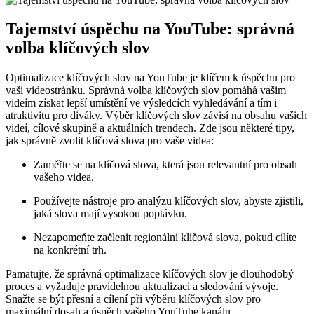
Tajemství úspěchu na YouTube: správná
volba klíčových slov
Optimalizace klíčových slov na YouTube je klíčem k úspěchu pro
vaši videostránku. Správná volba klíčových slov pomáhá vašim
videím získat lepší umístění ve výsledcích vyhledávání a tím i
atraktivitu pro diváky. Výběr klíčových slov závisí na obsahu vašich
videí, cílové skupině a aktuálních trendech. Zde jsou některé tipy,
jak správně zvolit klíčová slova pro vaše videa:
Zaměřte se na klíčová slova, která jsou relevantní pro obsah
vašeho videa.
Používejte nástroje pro analýzu klíčových slov, abyste zjistili,
jaká slova mají vysokou poptávku.
Nezapomeňte začlenit regionální klíčová slova, pokud cílíte
na konkrétní trh.
Pamatujte, že správná optimalizace klíčových slov je dlouhodobý
proces a vyžaduje pravidelnou aktualizaci a sledování vývoje.
Snažte se být přesní a cílení při výběru klíčových slov pro
maximální dosah a úspěch vašeho YouTube kanálu.