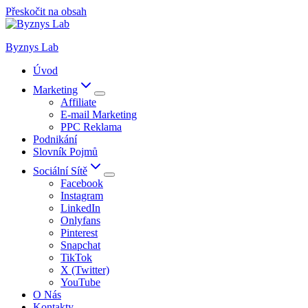
Přeskočit na obsah
Byznys Lab
Úvod
Marketing
Affiliate
E-mail Marketing
PPC Reklama
Podnikání
Slovník Pojmů
Sociální Sítě
Facebook
Instagram
LinkedIn
Onlyfans
Pinterest
Snapchat
TikTok
X (Twitter)
YouTube
O Nás
Kontakty