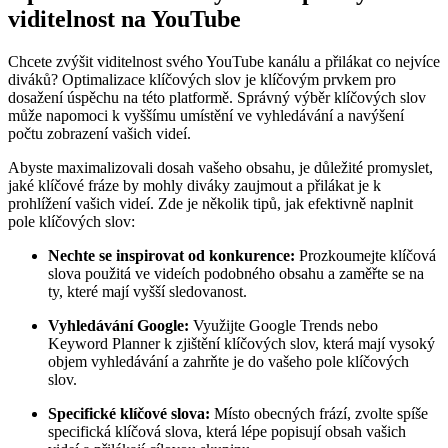
viditelnost na YouTube
Chcete zvýšit viditelnost svého YouTube kanálu a přilákat co nejvíce
diváků? Optimalizace klíčových slov je klíčovým prvkem pro
dosažení úspěchu na této platformě. Správný výběr klíčových slov
může napomoci k vyššímu umístění ve vyhledávání a navýšení
počtu zobrazení vašich videí.
Abyste maximalizovali dosah vašeho obsahu, je důležité promyslet,
jaké klíčové fráze by mohly diváky zaujmout a přilákat je k
prohlížení vašich videí. Zde je několik tipů, jak efektivně naplnit
pole klíčových slov:
Nechte se inspirovat od konkurence:
Prozkoumejte klíčová
slova použitá ve videích podobného obsahu a zaměřte se na
ty, které mají vyšší sledovanost.
Vyhledávání Google:
Využijte Google Trends nebo
Keyword Planner k zjištění klíčových slov, která mají vysoký
objem vyhledávání a zahrňte je do vašeho pole klíčových
slov.
Specifické klíčové slova:
Místo obecných frází, zvolte spíše
specifická klíčová slova, která lépe popisují obsah vašich