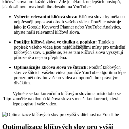
klíčová slova pro každé video. Zde je několik nejlepších postupů,
jak dosáhnout maximálního dosahu na YouTube:
Vyberte relevantní klíčová slova:
Klíčová slova by měla co
nejpřesněji popisovat obsah vašeho videa. Použijte nástroje
jako je Google Keyword Planner nebo YouTube Analytics,
abyste našli relevantní klíčová slova.
Použijte klíčová slova ve titulku a popisku:
Titulek a
popisek vašeho videa jsou nejdůležitějšími místy pro umístění
klíčových slov. Ujistěte se, že se tam klíčová slova vyskytují
přirozeně a nejsou přeplněna.
Optimalizujte klíčová slova ve štítcích:
Použití klíčových
slov ve štítcích vašeho videa pomůže YouTube algoritmu lépe
porozumět obsahu vašeho videa a doporučit ho správným
divákům.
Vyhněte se konkurenčním klíčovým slovům a místo toho se
Tip:
zaměřte na dlouhá klíčová slova s menší konkurencí, která
lépe popisují vaše video.
Optimalizace klíčových slov pro vyšší