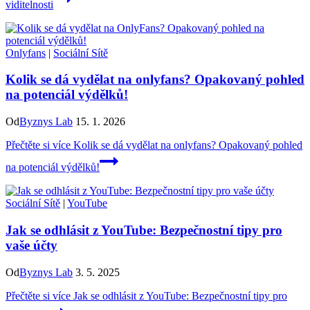
viditelnosti
Onlyfans
|
Sociální Sítě
Kolik se dá vydělat na onlyfans? Opakovaný pohled
na potenciál výdělků!
Od
Byznys Lab
15. 1. 2026
Přečtěte si více
Kolik se dá vydělat na onlyfans? Opakovaný pohled
na potenciál výdělků!
Sociální Sítě
|
YouTube
Jak se odhlásit z YouTube: Bezpečnostní tipy pro
vaše účty
Od
Byznys Lab
3. 5. 2025
Přečtěte si více
Jak se odhlásit z YouTube: Bezpečnostní tipy pro