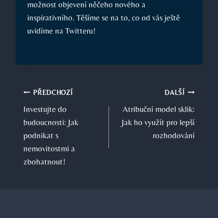
možnost objevení něčeho nového a
inspirativního. Těšíme se na to, co od vás ještě
uvidíme na Twitteru!
Navigace
PŘEDCHOZÍ
DALŠÍ
Investujte do
Atribuční model sklik:
pro
budoucnosti: Jak
Jak ho využít pro lepší
příspěvek
podnikat s
rozhodování
nemovitostmi a
zbohatnout!