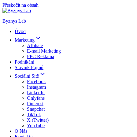
Přeskočit na obsah
Byznys Lab
Úvod
Marketing
Affiliate
E-mail Marketing
PPC Reklama
Podnikání
Slovník Pojmů
Sociální Sítě
Facebook
Instagram
LinkedIn
Onlyfans
Pinterest
Snapchat
TikTok
X (Twitter)
YouTube
O Nás
Kontakty