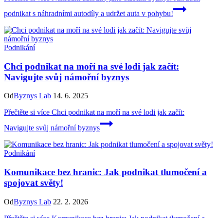
podnikat s náhradními autodíly a udržet auta v pohybu!
Podnikání
Chci podnikat na moří na své lodi jak začít:
Navigujte svůj námořní byznys
Od
Byznys Lab
14. 6. 2025
Přečtěte si více
Chci podnikat na moří na své lodi jak začít:
Navigujte svůj námořní byznys
Podnikání
Komunikace bez hranic: Jak podnikat tlumočení a
spojovat světy!
Od
Byznys Lab
22. 2. 2026