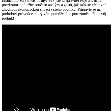
finančního zdraví vaší firmy? Pak jste tu správně! Pojďte s námi
prozkoumat důležité součásti analýzy a zjistit, jak můžete efektivně
zhodnotit ekonomickou situaci vašeho podniku. Připravte se na
podrobný průvodce, který vám pomůže lépe porozumět a řídit svůj
podnik!