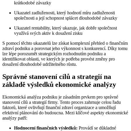
krátkodobé závazky
Ukazatel zadluženosti, který hodnotí míru zadluženosti
společnosti a její schopnost splácet dlouhodobé závazky
Ukazatel rentability, který ukazuje, jak dobře společnost
využívá svých aktiv k dosažení zisku
S pomocí těchto ukazatelů lze získat komplexní přehled o finančním
zdraví podniku a porovnat jeho výkonnost s konkurencí. Díky tomu
lze lépe porozumět strategickým rozhodnutím podniku a
identifikovat oblasti, ve kterých je potřeba provést změny pro
dosažení dlouhodobé udržitelného růstu.
Správné stanovení cílů a strategií na
základě výsledků ekonomické analýzy
Ekonomická analýza podniku je zásadním prvkem pro správné
stanovení cílů a strategií firmy. Tento proces zahrnuje celou řadu
faktorů, které ovlivňují finanční zdraví organizace a umožňují
efektivní plánování do budoucna. Mezi klíčové aspekty ekonomické
analýzy patří:
Hodnocení finančních výsledků:
Provádí se důkladné