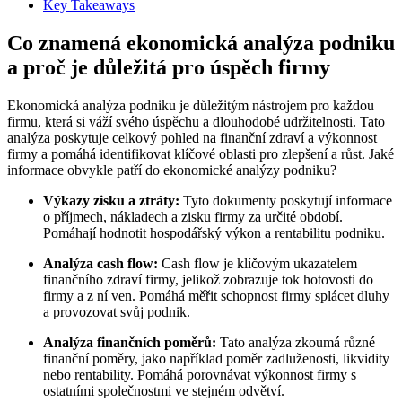
Key Takeaways
Co znamená ekonomická analýza podniku
a proč je důležitá pro úspěch firmy
Ekonomická analýza podniku je důležitým nástrojem pro každou
firmu, která si váží svého úspěchu a dlouhodobé udržitelnosti. Tato
analýza poskytuje celkový pohled na finanční zdraví a výkonnost
firmy a pomáhá identifikovat klíčové oblasti pro zlepšení a růst. Jaké
informace obvykle patří do ekonomické analýzy podniku?
Výkazy zisku a ztráty:
Tyto dokumenty poskytují informace
o příjmech, nákladech a zisku firmy za určité období.
Pomáhají hodnotit hospodářský výkon a rentabilitu podniku.
Analýza cash flow:
Cash flow je klíčovým ukazatelem
finančního zdraví firmy, jelikož zobrazuje tok hotovosti do
firmy a z ní ven. Pomáhá měřit schopnost firmy splácet dluhy
a provozovat svůj podnik.
Analýza finančních poměrů:
Tato analýza zkoumá různé
finanční poměry, jako například poměr zadluženosti, likvidity
nebo rentability. Pomáhá porovnávat výkonnost firmy s
ostatními společnostmi ve stejném odvětví.