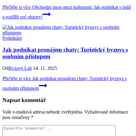
Přečtěte si více
Obchodní most mezi kulturami: Jak podnikat s indií
a rozšířit své obzory!
Podnikání
Jak podnikat pronájem chaty: Turistický byznys s
osobním přístupem
Od
Byznys Lab
14. 11. 2025
Přečtěte si více
Jak podnikat pronájem chaty: Turistický byznys s
osobním přístupem
Napsat komentář
Vaše e-mailová adresa nebude zveřejněna.
Vyžadované informace
jsou označeny
*