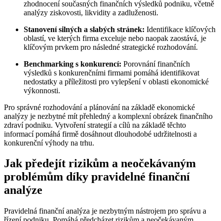
zhodnocení současných finančních výsledků podniku, včetně
analýzy ziskovosti, likvidity a zadluženosti.
Stanovení silných a slabých stránek:
Identifikace klíčových
oblastí, ve kterých firma exceluje nebo naopak zaostává, je
klíčovým prvkem pro následné strategické rozhodování.
Benchmarking s konkurencí:
Porovnání finančních
výsledků s konkurenčními firmami pomáhá identifikovat
nedostatky a příležitosti pro vylepšení v oblasti ekonomické
výkonnosti.
Pro správné rozhodování a plánování na základě ekonomické
analýzy je nezbytné mít přehledný a komplexní obrázek finančního
zdraví podniku. Vytvoření strategií a cílů na základě těchto
informací pomáhá firmě dosáhnout dlouhodobé udržitelnosti a
konkurenční výhody na trhu.
Jak předejít rizikům a neočekávaným
problémům díky pravidelné finanční
analýze
Pravidelná finanční analýza je nezbytným nástrojem pro správu a
řízení podniku. Pomáhá předcházet rizikům a neočekávaným