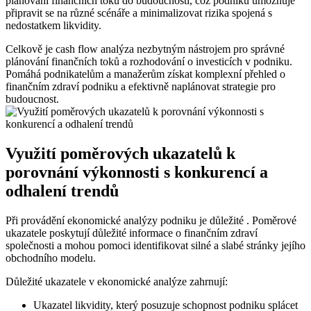
plánování finančních toků do budoucnosti, což podniku umožňuje
připravit se na různé scénáře a minimalizovat rizika spojená s
nedostatkem likvidity.
Celkově je cash flow analýza nezbytným nástrojem pro správné
plánování finančních toků a rozhodování o investicích v podniku.
Pomáhá podnikatelům a manažerům získat komplexní přehled o
finančním zdraví podniku a efektivně naplánovat strategie pro
budoucnost.
Využití poměrových ukazatelů k
porovnání výkonnosti s konkurencí a
odhalení trendů
Při provádění ekonomické analýzy podniku je důležité . Poměrové
ukazatele poskytují důležité informace o finančním zdraví
společnosti a mohou pomoci identifikovat silné a slabé stránky jejího
obchodního modelu.
Důležité ukazatele v ekonomické analýze zahrnují:
Ukazatel likvidity, který posuzuje schopnost podniku splácet