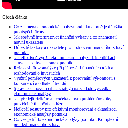
Obsah článku
Co znamená ekonomická analýza podniku a proč je důležitá
pro úspěch firmy
Jak správně interpretovat finanční výkazy a co znamenají
hlavní ukazatele
Důležité faktory a ukazatele pro hodnocení finančního zdraví
podniku
Jak efektivně využít ekonomickou analýzu k identifikaci
silných a slabých stránek podniku
Role cash flow analýzy při plánování finančních toků a
rozhodování o investicích
Využití poměrových ukazatelů k porovnání výkonnosti s
konkurencí a odhalení trendů
Správné stanovení cílů a strategií na základě výsledků
ekonomické analýzy
Jak předejít rizikům a neočekávaným problémům díky
pravidelné finanční analýze
Nejlepší postupy pro efektivní monitorování a aktualizaci
ekonomické analýzy podniku
Co vše patří do ekonomické analýzy podniku: Komplexní
přehled finančního zdraví