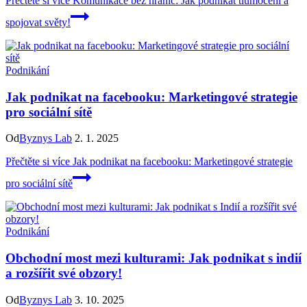
Přečtěte si více
Komunikace bez hranic: Jak podnikat tlumočení a
spojovat světy!
Podnikání
Jak podnikat na facebooku: Marketingové strategie
pro sociální sítě
Od
Byznys Lab
2. 1. 2025
Přečtěte si více
Jak podnikat na facebooku: Marketingové strategie
pro sociální sítě
Podnikání
Obchodní most mezi kulturami: Jak podnikat s indií
a rozšířit své obzory!
Od
Byznys Lab
3. 10. 2025