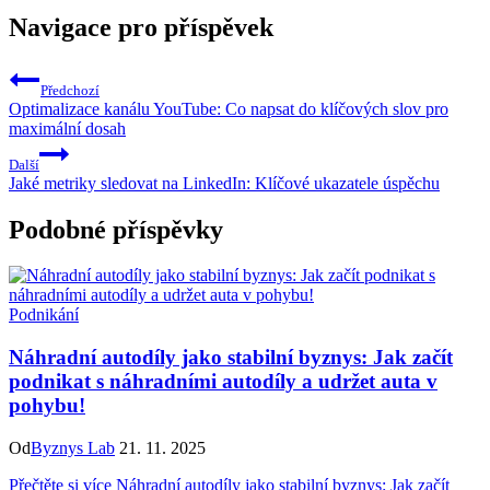
Navigace pro příspěvek
Předchozí
Optimalizace kanálu YouTube: Co napsat do klíčových slov pro
maximální dosah
Další
Jaké metriky sledovat na LinkedIn: Klíčové ukazatele úspěchu
Podobné příspěvky
Podnikání
Náhradní autodíly jako stabilní byznys: Jak začít
podnikat s náhradními autodíly a udržet auta v
pohybu!
Od
Byznys Lab
21. 11. 2025
Přečtěte si více
Náhradní autodíly jako stabilní byznys: Jak začít