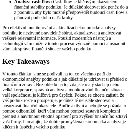
Analýza cash flow:
Cash flow je klíčovým ukazatelem
finanční stability podniku. Je důležité sledovat tok peněz do a
z podniku, aby bylo možné předpovědět budoucí cash flow a
plánovat podle toho další kroky.
Pro efektivní monitorování a aktualizaci ekonomické analýzy
podniku je nezbytné pravidelně sbírat, aktualizovat a analyzovat
veškeré relevantní informace. Použití moderních nástrojů a
technologií vám může v tomto procesu výrazně pomoci a usnadnit
vám tak správu finanční situace vašeho podniku.
Key Takeaways
V tomto článku jsme se podívali na to, co všechno patří do
ekonomické analýzy podniku a jak důležité je udržovat si přehled o
finančním zdraví. Bez ohledu na to, zda jste malý start-up nebo
velká korporace, správná analýza a monitorování finanční situace
vaší společnosti je klíčová pro úspěch. Pokud se chcete zajistit, že
váš podnik roste a prosperuje, je důležité neustále sledovat a
posuzovat finanční ukazatele. Buďte aktivní a nebojte se požádat o
pomoc odborníků, kteří vám mohou pomoci sestavit komplexní
přehled a navrhnout vhodná opatření pro zvýšení finančního zdraví
vaší firmy. Pamatujte, že dobře promyšlená ekonomická analýza je
klíčem k úspěchu vašeho podniku.