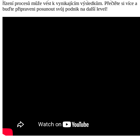
řízení procesů může vést k vynikajícím výsledkům. Přečtěte si více a
buďte připraveni posunout svůj podnik na další level!