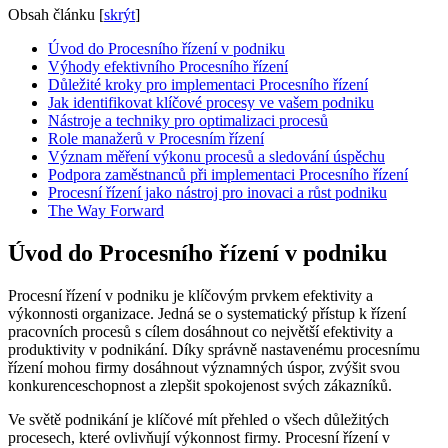
Obsah článku
[
skrýt
]
Úvod do Procesního řízení v podniku
Výhody efektivního Procesního řízení
Důležité kroky pro implementaci Procesního řízení
Jak identifikovat klíčové procesy ve vašem podniku
Nástroje a techniky pro optimalizaci procesů
Role manažerů v Procesním řízení
Význam měření výkonu procesů a sledování úspěchu
Podpora zaměstnanců při implementaci Procesního řízení
Procesní řízení jako nástroj pro inovaci a růst podniku
The Way Forward
Úvod do Procesního řízení v podniku
Procesní řízení v podniku je klíčovým prvkem efektivity a
výkonnosti organizace. Jedná se o systematický přístup k řízení
pracovních procesů s cílem dosáhnout co největší efektivity a
produktivity v podnikání. Díky správně nastavenému procesnímu
řízení mohou firmy dosáhnout významných úspor, zvýšit svou
konkurenceschopnost a zlepšit spokojenost svých zákazníků.
Ve světě podnikání je klíčové mít přehled o všech důležitých
procesech, které ovlivňují výkonnost firmy. Procesní řízení v