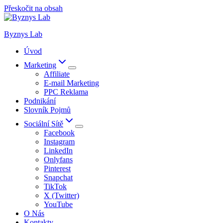
Přeskočit na obsah
Byznys Lab
Úvod
Marketing
Affiliate
E-mail Marketing
PPC Reklama
Podnikání
Slovník Pojmů
Sociální Sítě
Facebook
Instagram
LinkedIn
Onlyfans
Pinterest
Snapchat
TikTok
X (Twitter)
YouTube
O Nás
Kontakty