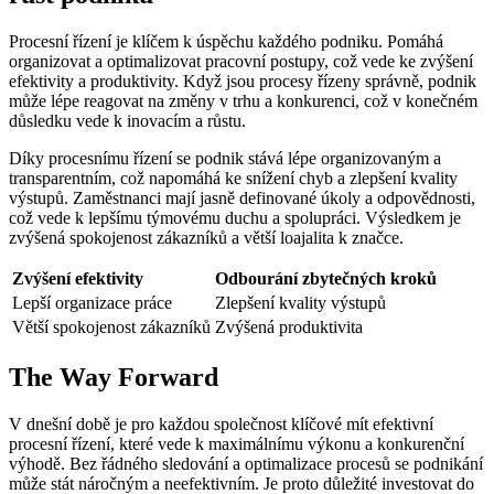
Procesní řízení je klíčem k úspěchu každého podniku. Pomáhá
organizovat a optimalizovat pracovní postupy, což vede ke zvýšení
efektivity a produktivity. Když jsou procesy řízeny správně, podnik
může lépe reagovat na změny v trhu a konkurenci, což v konečném
důsledku vede k inovacím a růstu.
Díky procesnímu řízení se podnik stává lépe organizovaným a
transparentním, což napomáhá ke snížení chyb a zlepšení kvality
výstupů. Zaměstnanci mají jasně definované úkoly a odpovědnosti,
což vede k lepšímu týmovému duchu a spolupráci. Výsledkem je
zvýšená spokojenost zákazníků a větší loajalita k značce.
Zvýšení efektivity
Odbourání zbytečných kroků
Lepší organizace práce
Zlepšení kvality výstupů
Větší spokojenost zákazníků
Zvýšená produktivita
The Way Forward
V dnešní době je pro každou společnost klíčové mít efektivní
procesní řízení, které vede k maximálnímu výkonu a konkurenční
výhodě. Bez řádného sledování a optimalizace procesů se podnikání
může stát náročným a neefektivním. Je proto důležité investovat do