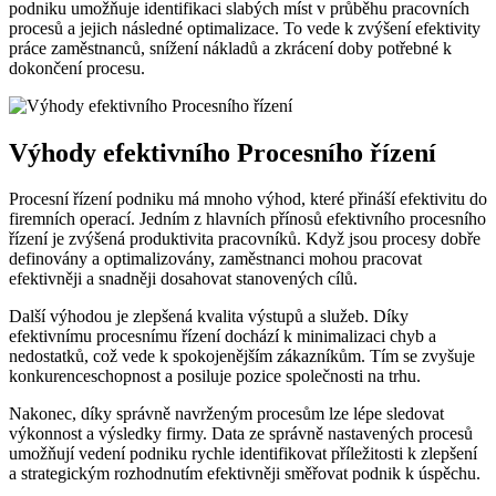
podniku umožňuje identifikaci slabých míst v průběhu pracovních
procesů a jejich následné optimalizace. To vede k zvýšení efektivity
práce zaměstnanců, snížení nákladů a zkrácení doby potřebné k
dokončení procesu.
Výhody efektivního Procesního řízení
Procesní řízení podniku má mnoho výhod, které přináší efektivitu do
firemních operací. Jedním z hlavních přínosů efektivního procesního
řízení je zvýšená produktivita pracovníků. Když jsou procesy dobře
definovány a optimalizovány, zaměstnanci mohou pracovat
efektivněji a snadněji dosahovat stanovených cílů.
Další výhodou je zlepšená kvalita výstupů a služeb. Díky
efektivnímu procesnímu řízení dochází k minimalizaci chyb a
nedostatků, což vede k spokojenějším zákazníkům. Tím se zvyšuje
konkurenceschopnost a posiluje pozice společnosti na trhu.
Nakonec, díky správně navrženým procesům lze lépe sledovat
výkonnost a výsledky firmy. Data ze správně nastavených procesů
umožňují vedení podniku rychle identifikovat příležitosti k zlepšení
a strategickým rozhodnutím efektivněji směřovat podnik k úspěchu.