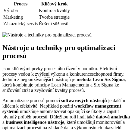
Proces
Klíčový krok
Výroba
Kontrola kvality
Marketing
Tvorba strategie
Zákaznický servis
Řešení stížností
Nástroje a techniky pro optimalizaci
procesů
jsou klíčovými prvky procesního řízení v podniku. Efektivní
procesy vedou k zvýšení výkonu a konkurenceschopnosti firmy.
Jedním z nejpoužívanějších nástrojů je
metoda Lean Six Sigma
,
která kombinuje principy Lean Managementu a Six Sigma ke
snižování ztrát a zvyšování kvality procesů.
Automatizace procesů pomocí
softwarových nástrojů
je dalším
klíčem k efektivitě. Například použití
workflow management
systémů
umožňuje automatizovat opakující se úkoly a zajistit
plynulý průběh procesů. Důležitou roli hrají také
datová analytika
a
business intelligence nástroje
, které umožňují monitorování a
optimalizaci procesů na základě dat a výkonnostních ukazatelů.