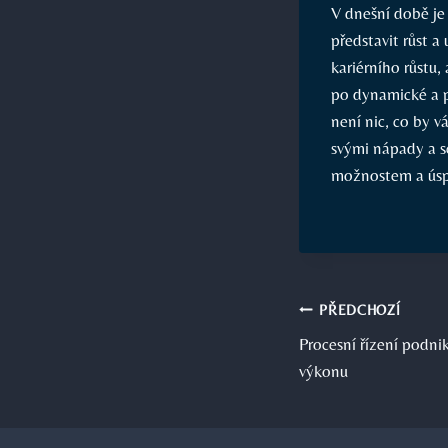
V dnešní době je
představit růst 
kariérního růstu,
po dynamické a p
není nic, co by v
svými nápady a s
možnostem a úspě
Navigace
PŘEDCHOZÍ
Procesní řízení podnik
pro
výkonu
příspěvek