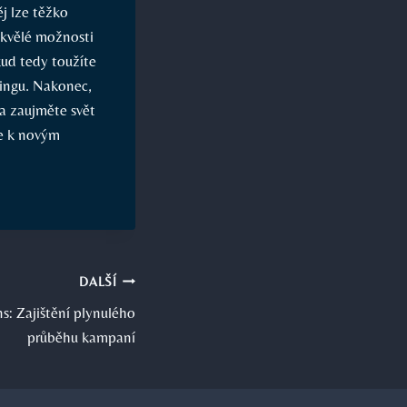
j lze těžko
skvělé možnosti
kud tedy toužíte
tingu. Nakonec,
 a zaujměte svět
ře k novým
DALŠÍ
s: Zajištění plynulého
průběhu kampaní