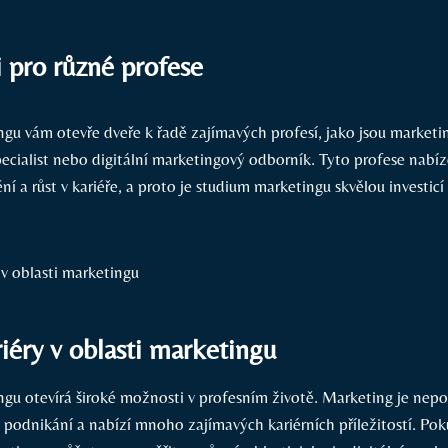
ti pro různé profese
gu vám otevře dveře k řadě zajímavých profesí, jako jsou market
ecialist nebo digitální marketingový odborník. Tyto profese nabíze
í a růst v kariéře, a proto je studium marketingu skvělou investicí
iéry v oblasti marketingu
gu otevírá široké možnosti v profesním životě. Marketing je nep
 podnikání a nabízí mnoho zajímavých kariérních příležitostí. Po