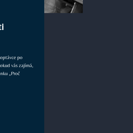
i
 poptávce po
Pokud vás zajímá,
ánku „Proč