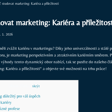
č studovat marketing: Kariéra a příležitosti
ovat marketing: Kariéra a příležitost
. 1. 2026
měli zvážit kariéru v marketingu? Díky jeho univerzálnosti a stálé
oru, je marketing perspektivním a atraktivním kariérním směrem. 
 a výhody tento dynamický obor nabízí, tak se pusťte do našeho čl
g: Kariéra a příležitosti“ a objevte své možnosti na trhu práce!
Obsah článku
[
skrýt
]
g důležitý pro váš úspěch
kariéry
různé profese