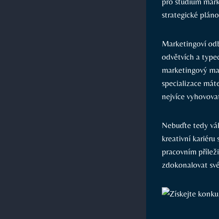
pro studium marke
strategické pláno
Marketingoví odb
odvětvích a type
marketingový man
specializace máte
nejvíce vyhovova
Nebuďte tedy váh
kreativní kariér
pracovním přílež
zdokonalovat své