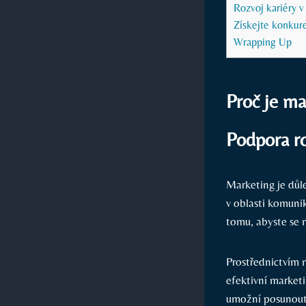
Rozvoj kariéry v
Získejte konkur
Wrapping Up
Proč je ma
Podpora ro
Marketing je důle
v oblasti komuni
tomu, abyste se 
Prostřednictvím 
efektivní market
umožní posunout s