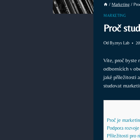
/
Marketing
/
Pro
MARKETING
Proč stud
Od
Byznys Lab
20
Víte, proč byste 
odbornících v ob
jaké příležitosti
studovat marketin
Proč je marketin
Podpora rozvoje 
Příležitosti pro 