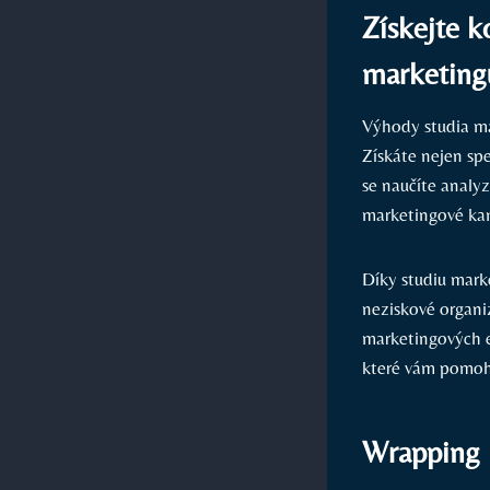
Získejte k
marketing
Výhody studia ma
Získáte nejen spe
se naučíte analy
marketingové kam
Díky studiu mark
neziskové organi
marketingových ex
které vám pomoho
Wrapping