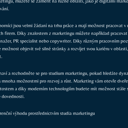
tingu, můžete se zaměřit na různé oblasti, jako je digitální mark
vání.
orníci jsou velmi žádaní na trhu práce a mají možnost pracovat v
ch firem. Díky znalostem z marketingu můžete například pracovat
ažer, PR specialist nebo copywriter. Díky různým pracovním poz
 možnost objevit své silné stránky a rozvíjet svou kariéru v oblast
t.
aví a rozhodněte se pro studium marketingu, pokud hledáte dyn
u s mnoha možnostmi pro rozvoj a růst. Marketing vám otevře dveř
itostem a díky moderním technologiím budete mít možnost stále s
 dovednosti.