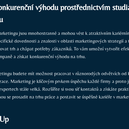
onkurenční výhodu prostřednictvím studi
u
rketingu jsou mnohostranné a mohou vést k atraktivním kariérním
cifické dovednosti a znalosti v oblasti marketingových strategií a 
zovat trh a chápat potřeby zákazníků. To vám umožní vytvořit efek
paně a získat konkurenční výhodu na trhu.
etingu budete mít možnost pracovat v různorodých odvětvích od 
zace. Marketing je klíčovým prvkem úspěchu každé firmy a proto 
pertech stále velká. Rozšíříte si svou síť kontaktů a získáte prakt
u se prosadit na trhu práce a postavit se úspěšné kariéře v marke
 Up