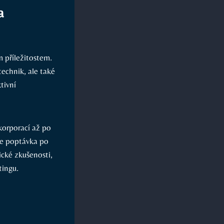
a
 příležitostem.
technik, ale také
tivní
korporací až po
je poptávka po
ické zkušenosti,
tingu.