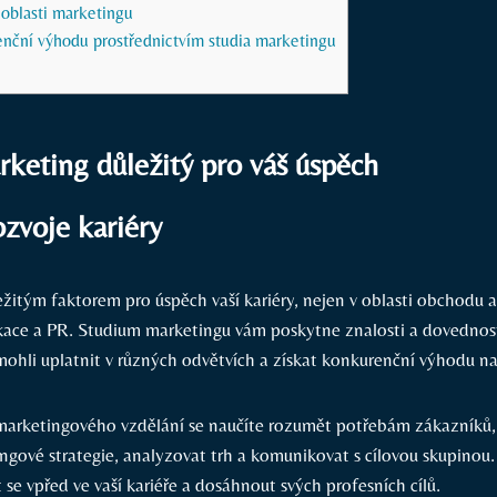
 oblasti marketingu
enční výhodu prostřednictvím studia marketingu
rketing důležitý pro váš úspěch
zvoje kariéry
žitým faktorem pro úspěch vaší kariéry, nejen v oblasti obchodu a
kace a PR. Studium marketingu vám poskytne znalosti a dovednos
mohli uplatnit v různých odvětvích a získat konkurenční výhodu na
marketingového vzdělání se naučíte rozumět potřebám zákazníků,
ingové strategie, analyzovat trh a komunikovat s cílovou skupinou
e vpřed ve vaší kariéře a dosáhnout svých profesních cílů.