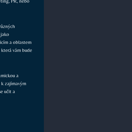
eting, PR, nebo
 různých
 jako
icím a oblastem
i, která vám bude
amickou a
e k zajímavým
e učit a