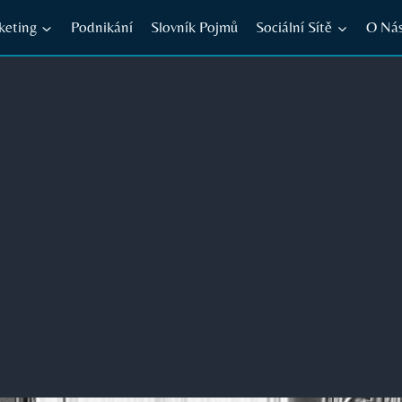
keting
Podnikání
Slovník Pojmů
Sociální Sítě
O Ná