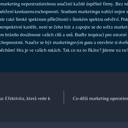
 marketing nepostradatelnou součástí každé úspěšné firmy. Bez ně
a udržení konkurenceschopnosti. Studium marketingu nabízí nejen 
 ale také široké spektrum příležitostí v širokém spektru odvětví. Po
erspektivní kariéře, není se čeho bát a zapojte se do světa marke
ám bránilo dosáhnout vašich cílů a snů. Buďte inspirací pro ostatní
chopnostmi. Naučte se být marketingovým guru a otevřete si dve
chům! Hra je ve vašich rukách. Tak co na to říkáte? Jdeme na to!
u: Efektivita, která vede k
Co dělá marketing operation