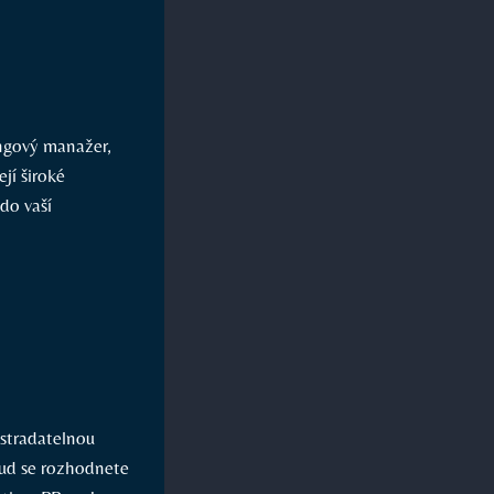
ingový manažer,
jí široké
 do vaší
ostradatelnou
kud se rozhodnete