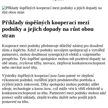
Příklady úspěšných kooperací mezi
podniky a jejich dopady na růst obou
stran
Kooperace mezi podniky představuje důležitý nástroj pro dosažení
růstu a úspěchu. Když si podniky navzájem spolupracují a vytvářejí
partnerství, mohou dosáhnout synergických efektů a vzájemného
prospěchu. Tyto úspěšné spolupráce mohou mít pozitivní dopady na
obě strany, zvyšovat tržby, inovace, zlepšovat konkurenceschopnost
nebo otevírat nové trhy.
Výsledky úspěšných kooperací jsou často patrné ve zlepšení
výkonnosti podniků, rozšíření jejich produktového portfolia a
zvýšení jejich ziskovosti. Díky spolupráci mohou podniky sdílet
zdroje, technologie a know-how, což může vést k větší efektivitě a
konkurenceschopnosti na trhu. Partnerství mezi podniky mohou také
pomoci snížit náklady, zlepšit kvalitu služeb nebo posílit jejich
postavení na trhu.