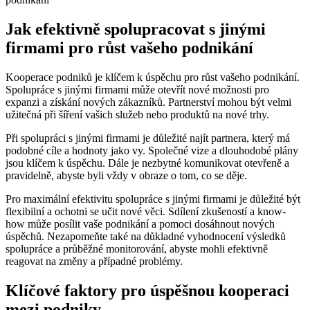
Jak efektivně spolupracovat s jinými
firmami pro růst vašeho podnikání
Kooperace podniků je klíčem k úspěchu pro růst vašeho podnikání.
Spolupráce s jinými firmami může otevřít nové možnosti pro
expanzi a získání nových zákazníků. Partnerství mohou být velmi
užitečná při šíření vašich služeb nebo produktů na nové trhy.
Při spolupráci s jinými firmami je důležité najít partnera, který má
podobné cíle a hodnoty jako vy. Společné vize a dlouhodobé plány
jsou klíčem k úspěchu. Dále je nezbytné komunikovat otevřeně a
pravidelně, abyste byli vždy v obraze o tom, co se děje.
Pro maximální efektivitu spolupráce s jinými firmami je důležité být
flexibilní a ochotni se učit nové věci. Sdílení zkušeností a know-
how může posílit vaše podnikání a pomoci dosáhnout nových
úspěchů. Nezapomeňte také na důkladné vyhodnocení výsledků
spolupráce a průběžné monitorování, abyste mohli efektivně
reagovat na změny a případné problémy.
Klíčové faktory pro úspěšnou kooperaci
mezi podniky