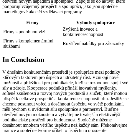
otevření novým nápadům a spolupráci. Zapojte se do aktivit, které
podporují vzájemný prospěch a spolupráci, jako jsou společné
marketingové akce či vzdělávací programy.
Firmy
Výhody spolupráce
Zvýšená inovace a
Firmy s podobnou vizí
konkurenceschopnost
Firmy s komplementárními
Rozšíření nabídky pro zákazníky
službami
In Conclusion
V dnešním konkurenčním prostředí je spolupráce mezi podniky
klíčovým faktorem pro úspěch a udržitelný růst. Vznikají nové
možnosti a příležitosti pro podnikatele, kteří se rozhodnou spojit své
síly a zdroje. Kooperace podniků přináší inovativní myšlenky,
sdílené zkušenosti a rozvoj nových produktů a služeb, které mohou
přispět k celkové prosperitě a konkurenceschopnosti trhu. Jestliže se
chceme posunout vpřed a dosáhnout úspěchu ve světě podnikání,
měli bychom si uvědomit sílu spolupráce a partnerství. Buďme
otevření novým možnostem a vytvářejme trvalejší a efektivnější
podnikatelské prostředí pro budoucnost. Společně můžeme
dosáhnout mnohem většího úspěchu než každý sám. Překonávejme
hranice a společně tvořme příběh o úspěchu a prosperitě