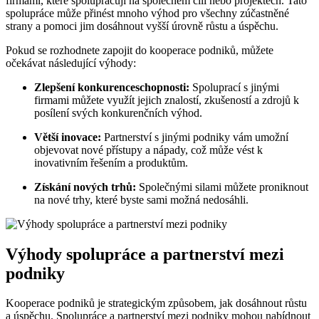
firmami, které spolupracují na společném cíli nebo projektech. Tato
spolupráce může přinést mnoho výhod pro všechny zúčastněné
strany a pomoci jim dosáhnout vyšší úrovně růstu a úspěchu.
Pokud se rozhodnete zapojit do kooperace podniků, můžete
očekávat následující výhody:
Zlepšení konkurenceschopnosti:
Spoluprací s jinými
firmami můžete využít jejich znalostí, zkušeností a zdrojů k
posílení svých konkurenčních výhod.
Větší inovace:
Partnerství s jinými podniky vám umožní
objevovat nové přístupy a nápady, což může vést k
inovativním řešením a produktům.
Získání nových trhů:
Společnými silami můžete proniknout
na nové trhy, které byste sami možná nedosáhli.
Výhody spolupráce a partnerství mezi
podniky
Kooperace podniků je strategickým způsobem, jak dosáhnout růstu
a úspěchu. Spolupráce a partnerství mezi podniky mohou nabídnout