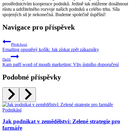
prostřednictvím kooperace podniků. Jedině tak můžeme dosáhnout
růstu a udržitelného rozvoje našich podniků a celého trhu. Síla
spojených sil je nekonečná. Budeme společně úspěšní!
Navigace pro příspěvek
Předchozí
Emailing opustěný košík: Jak získat zpět zákazníky
Další
Kam patří word of mouth marketing: Vliv ústního doporučení
Podobné příspěvky
Podnikání
Jak podnikat v zemědělství: Zelené strategie pro
farmáře