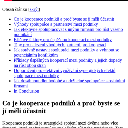
Obsah článku
[
skrýt
]
Co je kooperace podniků a proč byste se jí měli účastnit
Výhody spolupráce a partnerství mezi podniky
Jak efektivně spolupracovat s jinými firmami pro růst vašeho
podnikání
Klíčové faktory pro úspěšnou kooperaci mezi podniky
Tipy pro nalezení vhodných partnerů pro kooperaci
Jak správně nastavit spolupráci mezi podniky a vyhnout se
potenciálním konfliktům
Příklady úspěšných kooperací mezi podniky a jejich dopady
na růst obou stran
Doporučení pro efektivní využívání synergických efektů
spolupráce mezi podniky
Jak dosáhnout dlouhodobé a udržitelné spolupráce s ostatními
firmami
In Conclusion
Co je kooperace podniků a proč byste se
jí měli účastnit
Kooperace podniků je strategické spojení mezi dvěma nebo více