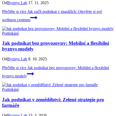
Od
Byznys Lab
17. 11. 2025
Přečtěte si více
Jak začít podnikat v masážích: Otevřete si své
wellness centrum
Podnikání
Jak podnikat bez provozovny: Mobilní a flexibilní
byznys modely
Od
Byznys Lab
8. 10. 2025
Přečtěte si více
Jak podnikat bez provozovny: Mobilní a flexibilní
byznys modely
Podnikání
Jak podnikat v zemědělství: Zelené strategie pro
farmáře
Od
Byznys Lab
23. 3. 2026