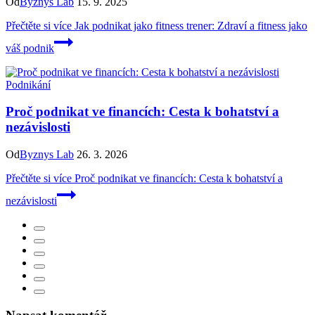
Od
Byznys Lab
15. 9. 2025
Přečtěte si více
Jak podnikat jako fitness trener: Zdraví a fitness jako
váš podnik
Podnikání
Proč podnikat ve financích: Cesta k bohatství a
nezávislosti
Od
Byznys Lab
26. 3. 2026
Přečtěte si více
Proč podnikat ve financích: Cesta k bohatství a
nezávislosti