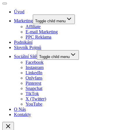
Úvod
Marketing
Toggle child menu
Affiliate
E-mail Marketing
PPC Reklama
Podnikání
Slovník Pojmů
Sociální Sítě
Toggle child menu
Facebook
Instagram
LinkedIn
Onlyfans
Pinterest
Snapchat
TikTok
X (Twitter)
YouTube
O Nás
Kontakty