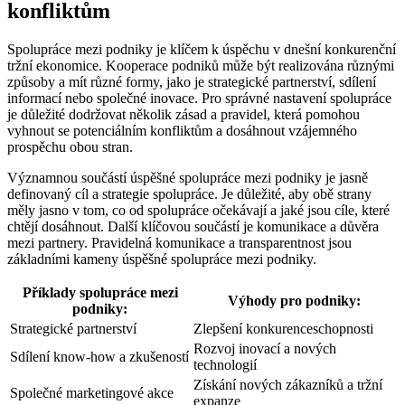
konfliktům
Spolupráce mezi podniky je klíčem k úspěchu v dnešní konkurenční
tržní ekonomice. Kooperace podniků může být realizována různými
způsoby a mít různé formy, jako je strategické partnerství, sdílení
informací nebo společné inovace. Pro správné nastavení spolupráce
je důležité dodržovat několik zásad a pravidel, která pomohou
vyhnout se potenciálním konfliktům a dosáhnout vzájemného
prospěchu obou stran.
Významnou součástí úspěšné spolupráce mezi podniky je jasně
definovaný cíl a strategie spolupráce. Je důležité, aby obě strany
měly jasno v tom, co od spolupráce očekávají a jaké jsou cíle, které
chtějí dosáhnout. Další klíčovou součástí je komunikace a důvěra
mezi partnery. Pravidelná komunikace a transparentnost jsou
základními kameny úspěšné spolupráce mezi podniky.
Příklady spolupráce mezi
Výhody pro podniky:
podniky:
Strategické partnerství
Zlepšení konkurenceschopnosti
Rozvoj inovací a nových
Sdílení know-how a zkušeností
technologií
Získání nových zákazníků a tržní
Společné marketingové akce
expanze