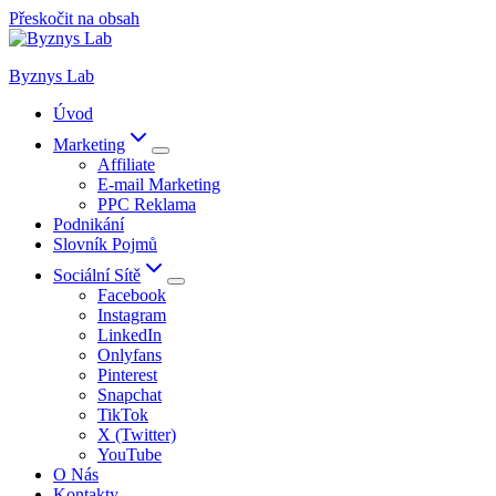
Přeskočit na obsah
Byznys Lab
Úvod
Marketing
Affiliate
E-mail Marketing
PPC Reklama
Podnikání
Slovník Pojmů
Sociální Sítě
Facebook
Instagram
LinkedIn
Onlyfans
Pinterest
Snapchat
TikTok
X (Twitter)
YouTube
O Nás
Kontakty