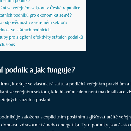
it státní podnik?
kání ve veřejném sektoru v České republice
státních podniků pro ekonomiku země?
 a odpovědnost ve veřejném sektoru
elnost ve státních podnicích
py pro zlepšení efektivity státních podniků
clusions
ní podnik a jak funguje?
firma, která je ve vlastnictví státu a podléhá veřejným pravidlům 
kání ve veřejném sektoru, kde hlavním cílem není maximalizace zis
eřejných služeb a poslání.
podniků je založena s explicitním posláním zajišťovat určité veřejn
á doprava, zdravotnictví nebo energetika. Tyto podniky jsou často