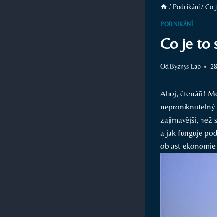
/
Podnikání
/
Co j
PODNIKÁNÍ
Co je to 
Od
Byznys Lab
28
Ahoj, čtenáři! Mo
neproniknutelný 
zajímavější, než 
a jak funguje po
oblast ekonomie