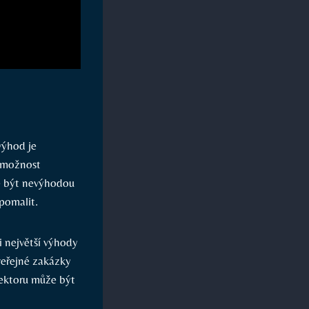
výhod je
é možnost
že být nevýhodou
pomalit.
i největší výhody
 veřejné zakázky
sektoru může být