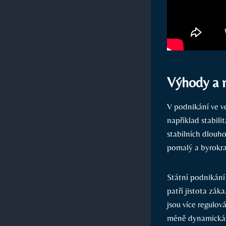
Výhody a 
V podnikání ve v
například stabili
stabilních dlouh
pomalý a byrokra
Státní podnikání 
patří jistota zák
jsou více regulo
méně dynamická 