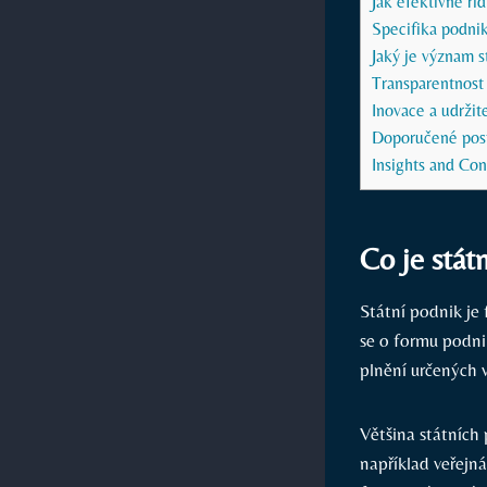
Jak efektivně říd
Specifika podni
Jaký je význam 
Transparentnost
Inovace a udržit
Doporučené postu
Insights and Con
Co je stát
Státní podnik je 
se o formu podni
plnění určených v
Většina státních 
například veřejn