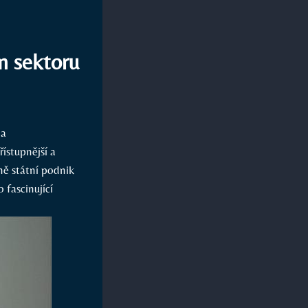
m sektoru
 a
ístupnější a
ně státní podnik
 fascinující