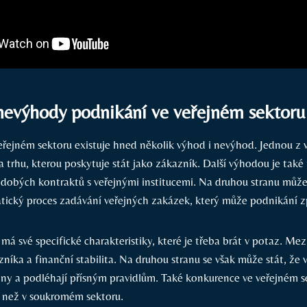
nevýhody podnikání ve veřejném sektoru
eřejném sektoru existuje hned několik výhod i nevýhod. Jednou z 
ta trhu, kterou poskytuje stát jako zákazník. Další výhodou je tak
odobých kontraktů s veřejnými institucemi. Na druhou stranu mů
tický proces zadávání veřejných zakázek, který může podnikání z
má své specifické charakteristiky, které je třeba brát v potaz. Mez
azníka a finanční stabilita. Na druhou stranu se však může stát, že
vány a podléhají přísným pravidlům. Také konkurence ve veřejném 
než v soukromém sektoru.