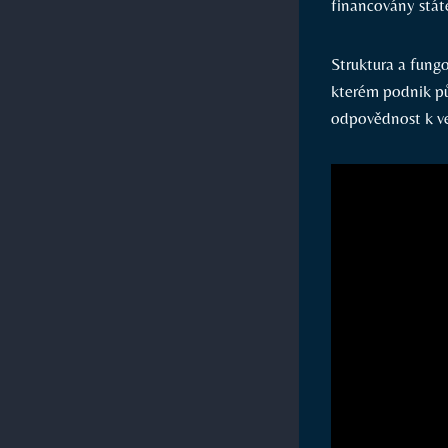
financovány stát
Struktura a fungo
kterém podnik pů
odpovědnost k ve