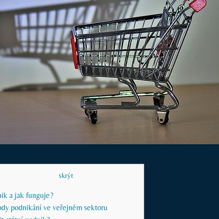
Obsah článku
[
skrýt
]
nik a jak funguje?
dy podnikání ve veřejném sektoru