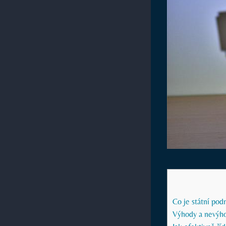
Co je státní pod
Výhody a nevýho