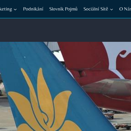
keting
Podnikání
Slovník Pojmů
Sociální Sítě
O Ná