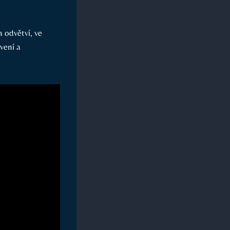
a odvětví, ve
vení a