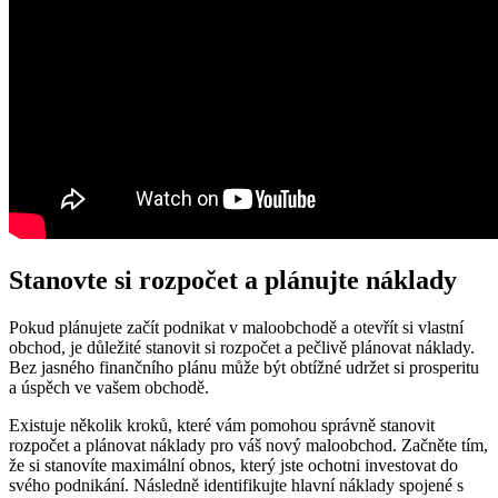
Stanovte si rozpočet a plánujte náklady
Pokud plánujete začít podnikat v maloobchodě a otevřít si vlastní
obchod, je důležité stanovit si rozpočet a pečlivě plánovat náklady.
Bez jasného finančního plánu může být obtížné udržet si prosperitu
a úspěch ve vašem obchodě.
Existuje několik kroků, které vám pomohou správně stanovit
rozpočet a plánovat náklady pro váš nový maloobchod. Začněte tím,
že si stanovíte maximální obnos, který jste ochotni investovat do
svého podnikání. Následně identifikujte hlavní náklady spojené s