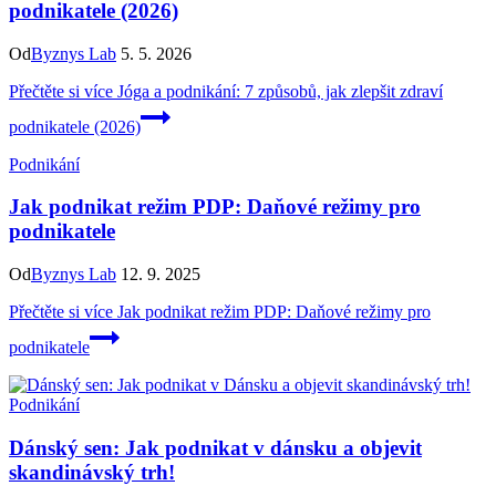
podnikatele (2026)
Od
Byznys Lab
5. 5. 2026
Přečtěte si více
Jóga a podnikání: 7 způsobů, jak zlepšit zdraví
podnikatele (2026)
Podnikání
Jak podnikat režim PDP: Daňové režimy pro
podnikatele
Od
Byznys Lab
12. 9. 2025
Přečtěte si více
Jak podnikat režim PDP: Daňové režimy pro
podnikatele
Podnikání
Dánský sen: Jak podnikat v dánsku a objevit
skandinávský trh!