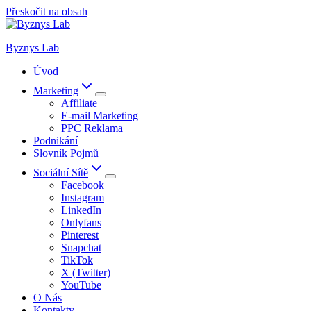
Přeskočit na obsah
Byznys Lab
Úvod
Marketing
Affiliate
E-mail Marketing
PPC Reklama
Podnikání
Slovník Pojmů
Sociální Sítě
Facebook
Instagram
LinkedIn
Onlyfans
Pinterest
Snapchat
TikTok
X (Twitter)
YouTube
O Nás
Kontakty