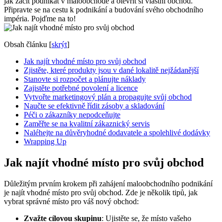
jak začít podnikat v maloobchodě a otevřít si vlastní obchod.
Připravte se na cestu k podnikání a budování svého obchodního
impéria. Pojďme na to!
Obsah článku
[
skrýt
]
Jak najít vhodné místo pro svůj obchod
Zjistěte, které produkty jsou v dané lokalitě nejžádanější
Stanovte si rozpočet a plánujte náklady
Zajistěte potřebné povolení a licence
Vytvořte marketingový plán a propagujte svůj obchod
Naučte se efektivně řídit zásoby a skladování
Péči o zákazníky nepodceňujte
Zaměřte se na kvalitní zákaznický servis
Naléhejte na důvěryhodné dodavatele a spolehlivé dodávky
Wrapping Up
Jak najít vhodné místo pro svůj obchod
Důležitým prvním krokem při zahájení maloobchodního podnikání
je najít vhodné místo pro svůj obchod. Zde je několik tipů, jak
vybrat správné místo pro váš nový obchod:
Zvažte cílovou skupinu
: Ujistěte se, že místo vašeho