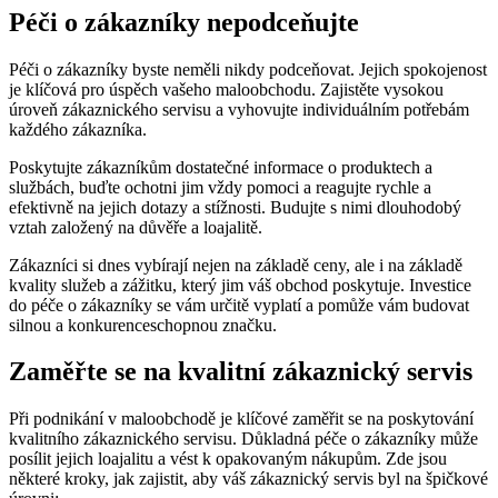
Péči o zákazníky nepodceňujte
Péči o zákazníky byste neměli nikdy podceňovat. Jejich spokojenost
je klíčová pro úspěch vašeho maloobchodu. Zajistěte vysokou
úroveň zákaznického servisu a vyhovujte individuálním potřebám
každého zákazníka.
Poskytujte zákazníkům dostatečné informace o produktech a
službách, buďte ochotni jim vždy pomoci a reagujte rychle a
efektivně na jejich dotazy a stížnosti. Budujte s nimi dlouhodobý
vztah založený na důvěře a loajalitě.
Zákazníci si dnes vybírají nejen na základě ceny, ale i na základě
kvality služeb a zážitku, který jim váš obchod poskytuje. Investice
do péče o zákazníky se vám určitě vyplatí a pomůže vám budovat
silnou a konkurenceschopnou značku.
Zaměřte se na kvalitní zákaznický servis
Při podnikání v maloobchodě je klíčové zaměřit se na poskytování
kvalitního zákaznického servisu. Důkladná péče o zákazníky může
posílit jejich loajalitu a vést k opakovaným nákupům. Zde jsou
některé kroky, jak zajistit, aby váš zákaznický servis byl na špičkové