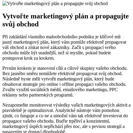
Vytvořte marketingový plán a propagujte
svůj obchod
Při zakládání vlastního maloobchodního podniku je klíčové mít
jasný marketingový plán, který vám pomůže efektivně propagovat
váš obchod a získat nové zákazníky. Začít s propagací svého
obchodu může být snadnější, než si myslíte, pokud budete
postupovat krok za krokem.
Prvním krokem je stanovení cílů a cílové skupiny vašeho obchodu.
Bez jasného směru nemůžete efektivně propagovat svůj obchod.
Následně byste měli vytvořit marketingový plán, který bude
obsahovat strategie pro online i offline propagaci vašeho obchodu.
Zvažte využití sociálních médií, emailového marketingu, PPC
reklamy nebo partnerských programů.
Nezapomeňte monitorovat výsledky vašich marketingových aktivit a
pravidelně je optimalizovat. Analytické nástroje vám pomohou
zjistit, co funguje a co ne a umožní vám tak efektivně investovat do
propagace vašeho obchodu. Buďte trpěliví a konzistentní,
marketingový úspěch nepřichází přes noc, ale s pevnou strategií a
nasazením se dostaví dlouhodobě.