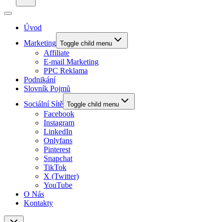
Úvod
Marketing
Toggle child menu
Affiliate
E-mail Marketing
PPC Reklama
Podnikání
Slovník Pojmů
Sociální Sítě
Toggle child menu
Facebook
Instagram
LinkedIn
Onlyfans
Pinterest
Snapchat
TikTok
X (Twitter)
YouTube
O Nás
Kontakty