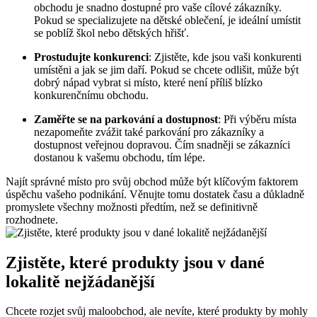
obchodu je snadno dostupné pro vaše cílové zákazníky.
Pokud se specializujete na dětské oblečení, je ideální umístit
se poblíž škol nebo dětských hřišť.
Prostudujte konkurenci
: Zjistěte, kde jsou vaši konkurenti
umístěni a jak se jim daří. Pokud se chcete odlišit, může být
dobrý nápad vybrat si místo, které není příliš blízko
konkurenčnímu obchodu.
Zaměřte se na parkování a dostupnost
: Při výběru místa
nezapomeňte zvážit také parkování pro zákazníky a
dostupnost veřejnou dopravou. Čím snadněji se zákazníci
dostanou k vašemu obchodu, tím lépe.
Najít správné místo pro svůj obchod může být klíčovým faktorem
úspěchu vašeho podnikání. Věnujte tomu dostatek času a důkladně
promyslete všechny možnosti předtím, než se definitivně
rozhodnete.
Zjistěte, které produkty jsou v dané
lokalitě nejžádanější
Chcete rozjet svůj maloobchod, ale nevíte, které produkty by mohly