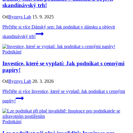
skandinávský trh!
Od
Byznys Lab
15. 9. 2025
Přečtěte si více
Dánský sen: Jak podnikat v dánsku a objevit
skandinávský trh!
Podnikání
Investice, které se vyplatí: Jak podnikat s cennými
papíry!
Od
Byznys Lab
20. 3. 2026
Přečtěte si více
Investice, které se vyplatí: Jak podnikat s cennými
papíry!
Podnikání