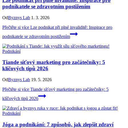
Lze podnikat při plné invaliditě: Inspirace pro
podnikatele se zdravotním postižením
Od
Byznys Lab
1. 3. 2026
Přečtěte si více
Lze podnikat při plné invaliditě: Inspirace pro
podnikatele se zdravotním postižením
Podnikání
Tiande síťový marketing pro začátečníky: 5
klíčových tipů 2026
Od
Byznys Lab
19. 5. 2026
Přečtěte si více
Tiande síťový marketing pro začátečníky: 5
klíčových tipů 2026
Podnikání
Jóga a podnikání: 7 způsobů, jak zlepšit zdraví