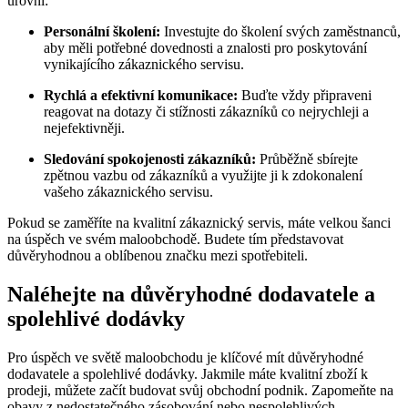
úrovni:
Personální školení:
Investujte do školení svých zaměstnanců,
aby měli potřebné dovednosti a znalosti pro poskytování
vynikajícího zákaznického servisu.
Rychlá a efektivní komunikace:
Buďte vždy připraveni
reagovat na dotazy či stížnosti zákazníků co nejrychleji a
nejefektivněji.
Sledování spokojenosti zákazníků:
Průběžně sbírejte
zpětnou vazbu od zákazníků a využijte ji k zdokonalení
vašeho zákaznického servisu.
Pokud se zaměříte na kvalitní zákaznický servis, máte velkou šanci
na úspěch ve svém maloobchodě. Budete tím představovat
důvěryhodnou a oblíbenou značku mezi spotřebiteli.
Naléhejte na důvěryhodné dodavatele a
spolehlivé dodávky
Pro úspěch ve světě maloobchodu je klíčové mít důvěryhodné
dodavatele a spolehlivé dodávky. Jakmile máte kvalitní zboží k
prodeji, můžete začít budovat svůj obchodní podnik. Zapomeňte na
obavy z nedostatečného zásobování nebo nespolehlivých