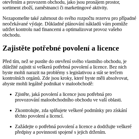
otevřením a provozem obchodu, jako jsou pronájem prostor,
sortiment zboží, zaměstnanci či marketingové aktivity.
Nezapomeňte také zahrnout do svého rozpočtu rezervu pro případné
neočekávané výdaje. Důkladné plánování nákladů vám pomůže
udržet kontrolu nad financemi a optimalizovat provoz vašeho
obchodu.
Zajistěte potřebné povolení a licence
Před tím, než se pustíte do otevření svého vlastního obchodu, je
důležité zajistit si veškerá potřebná povolení a licence. Bez nich
byste mohli narazit na problémy s legislativou a stát se terčem
kontrolních orgánů. Zde jsou kroky, které byste měli absolvovat,
abyste mohli legálně podnikat v maloobchodě:
Zjistěte, jaká povolení a licence jsou potřebná pro
provozování maloobchodního obchodu ve vaší oblasti.
Zkontrolujte, zda splňujete veškeré podmínky pro získání
těchto povolení a licencí.
Zažádejte o potřebná povolení a licence a dodržujte veškeré
předpisy a povinnosti spojené s jejich držením.