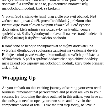
dodavatelů a zaměřte se na to, jak efektivně budovat svůj
maloobchodní podnik krok za krokem.
V první řadě si stanovte jasný plán a cíle pro svůj obchod. Než
začnete nakupovat zboží, proveďte důkladný průzkum trhu a
identifikujte svou cílovou skupinu zákazníků. Poté vyberte
dodavatele, kteří splňují vaše požadavky na kvalitu, cenu a
spolehlivost. S důvěryhodnými dodavateli na své straně budete mít
klíčový nástroj k úspěchu vašeho obchodu.
Kromě toho se nebojte spolupracovat se svými dodavateli na
vytvoření dlouhodobé spolupráce založené na vzájemné důvěře.
Budujte s nimi pevné vztahy a komunikujte o vašich potřebách a
očekáváních. S péčí o správné dodavatele a spolehlivé dodávky
máte základ pro úspěšný maloobchodní podnik, který bude přinášet
zisk a růst.
Wrapping Up
As you embark on this exciting journey of starting your own retail
business, remember that perseverance and passion are key to your
success. By following the steps outlined in this article, you have all
the tools you need to open your own store and thrive in the
competitive world of retail. Take the first step today, believe in