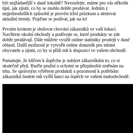
být nejžádanější v dané lokalitě? Nezoufejte, máme pro vás několik
tipů, jak zjistit, co by se mohlo dobře prodávat. Jedním z
nejjednodušších způsobů je provést tržní průzkum a sledovat
aktuální trendy. Pojďme se podívat, jak na to!
Prvním krokem je sledovat chování zákazníků ve vaší lokaci.
Navštivte okolní obchody a podívejte se, které produkty se zde
dobře prodávají. Dále můžete využít online statistiky prodejů v dané
oblasti. Další možností je vytvořit online dotazník pro místní
obyvatele a zjistit, co by si přáli mít k dispozici ve vašem obchodě.
Pamatujte, že klíčem k úspěchu je nabízet zákazníkům to, co si
skutečně přejí. Buďte pružní a ochotní se přizpůsobit změnám na
trhu. Se správným výběrem produktů a pozorností k potřebám
zákazníků budete mít vyšší šanci na úspěch ve vašem maloobchodě.