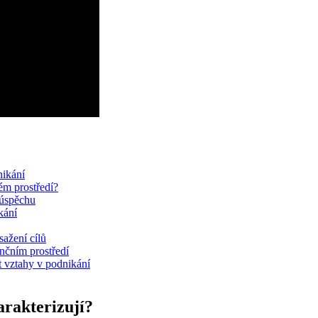
nikání
m prostředí?
 úspěchu
kání
ažení cílů
nčním prostředí
 vztahy v podnikání
arakterizují?