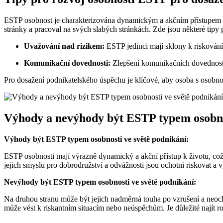
ESTP osobnost je charakterizována dynamickým a akčním přístupem ke 
stránky a pracoval na svých slabých stránkách. Zde jsou některé tipy
Uvažování nad rizikem:
ESTP jedinci mají sklony k riskování 
Komunikační dovednosti:
Zlepšení komunikačních dovedností
Pro dosažení podnikatelského úspěchu je klíčové, aby osoba s osobn
Výhody a nevýhody být ESTP typem osobnos
Výhody být ESTP typem osobnosti ve světě podnikání:
ESTP osobnosti mají výrazně dynamický a akční přístup k životu, co
jejich smyslu pro dobrodružství a odvážnosti jsou ochotni riskovat a
Nevýhody být ESTP typem osobnosti ve světě podnikání:
Na druhou stranu může být jejich nadměrná touha po vzrušení a neo
může vést k riskantním situacím nebo neúspěchům. Je důležité najít r