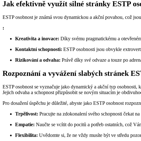
Jak efektivně využít silné stránky ESTP os
ESTP osobnost je známá svou dynamickou a akční povahou, což jsou kl
:
Kreativita a inovace:
Díky svému pragmatickému a otevřenému 
Kontaktní schopnosti:
ESTP osobnosti jsou obvykle extrovertn
Rizikování a odvaha:
Právě díky své odvaze a touze po adrenali
Rozpoznání a vyvážení slabých stránek EST
ESTP osobnost se vyznačuje jako dynamický a akční typ osobnosti, kter
Jejich odvaha a schopnost přizpůsobit se novým situacím je obdivuhod
Pro dosažení úspěchu je důležité, abyste jako ESTP osobnost rozpoznali 
Trpělivost:
Pracujte na zdokonalení svého schopnosti čekat na
Empatie:
Naučte se vcítit do pocitů a potřeb ostatních, což 
Flexibilita:
Uvědomte si, že ne vždy musíte být ve středu pozo