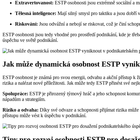
Extravertovanost:
ESTP osobnosti jsou extrémně sociální a ma
Tělesná inteligence:
Mají silný smysl pro taktiku a jsou dobří 
Riskování:
Jsou odvážní a nebojí se riskovat, což je činí sch
ESTP osobnosti jsou tedy vhodné pro prostředí podnikání, kde je tře
úspěchu ve světě podnikání.
Jak může dynamická osobnost ESTP vynikn
ESTP osobnost je známá pro svou energii, odvahu a akční přístup k ž
rizika a nalézat nové příležitosti. Jak může tedy ESTP přinést své nejl
Spolupráce:
ESTP je přirozený týmový hráč a jeho schopnost komunik
nápadům a strategiím.
Riziko a odvaha:
Díky své odvaze a schopnosti přijímat rizika můž
přístupu může vést k úspěchu v podnikání.
Tipy pro rozvoj osobnosti ESTP pro dosaž