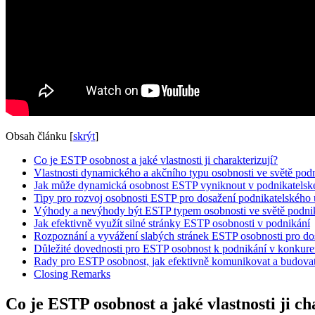
Obsah článku
[
skrýt
]
Co je ESTP osobnost a jaké vlastnosti ji charakterizují?
Vlastnosti dynamického a akčního typu osobnosti ve světě pod
Jak může dynamická osobnost ESTP vyniknout v podnikatelské
Tipy pro rozvoj osobnosti ESTP pro dosažení podnikatelského
Výhody a nevýhody být ESTP typem osobnosti ve světě podni
Jak efektivně využít silné stránky ESTP osobnosti v podnikání
Rozpoznání a vyvážení slabých stránek ESTP osobnosti pro dos
Důležité dovednosti pro ESTP osobnost k podnikání v konkure
Rady pro ESTP osobnost, jak efektivně komunikovat a budovat
Closing Remarks
Co je ESTP osobnost a jaké vlastnosti ji ch