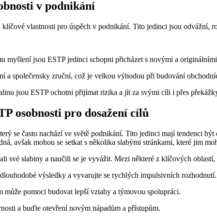
obnosti v podnikání
íčové vlastnosti pro úspěch v podnikání. Tito jedinci jsou odvážní, ro
myšlení jsou ESTP jedinci schopni přicházet s novými a originálními
í a společensky zruční, což je velkou výhodou při budování obchodních
nu jsou ESTP ochotni přijímat rizika a jít za svými cíli i přes překážk
P osobnosti pro dosažení cílů
ý se často nachází ve světě podnikání. Tito jedinci mají tendenci být e
ná, avšak mohou se setkat s několika slabými stránkami, které jim moho
své slabiny a naučili se je vyvážit. Mezi některé z klíčových oblastí, n
 dlouhodobé výsledky a vyvarujte se rychlých impulsivních rozhodnutí.
Vám může pomoci budovat lepší vztahy a týmovou spolupráci.
rnosti a buďte otevření novým nápadům a přístupům.