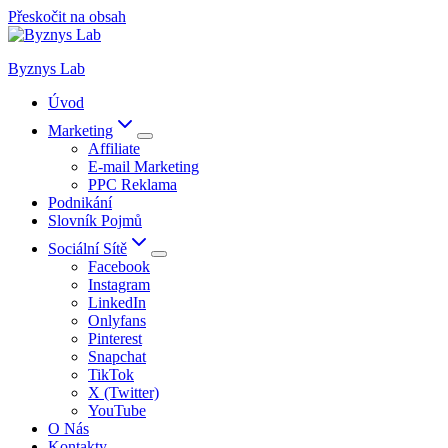
Přeskočit na obsah
Byznys Lab
Úvod
Marketing
Affiliate
E-mail Marketing
PPC Reklama
Podnikání
Slovník Pojmů
Sociální Sítě
Facebook
Instagram
LinkedIn
Onlyfans
Pinterest
Snapchat
TikTok
X (Twitter)
YouTube
O Nás
Kontakty