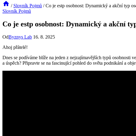
/
Slovník Pojmů
/
Co je estp osobnost: Dynamický a akční typ os
Slovník Pojmů
Co je estp osobnost: Dynamický a akční typ
Od
Byznys Lab
16. 8. 2025
Ahoj přátelé!
Dnes se podíváme blíže na jeden z nejzajímavějších typů osobnosti v
a úspěch? Připravte se na fascinující pohled do světa podnikání a obj