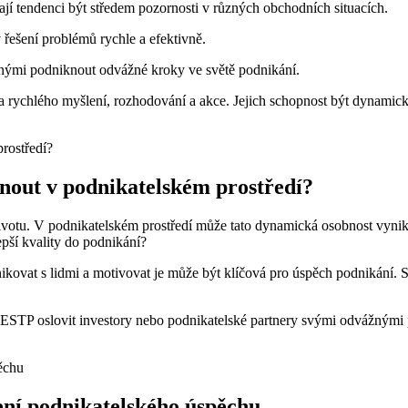
jí tendenci být středem pozornosti v různých obchodních situacích.
v řešení problémů rychle a efektivně.
opnými podniknout odvážné kroky ve světě podnikání.
ba rychlého myšlení, rozhodování a akce. Jejich schopnost být dynami
out v podnikatelském prostředí?
ivotu. V podnikatelském prostředí může tato dynamická osobnost vynikn
epší kvality do podnikání?
ovat s lidmi a motivovat je může být klíčová pro úspěch podnikání. S
e ESTP oslovit investory nebo podnikatelské partnery svými odvážnými
ení podnikatelského úspěchu