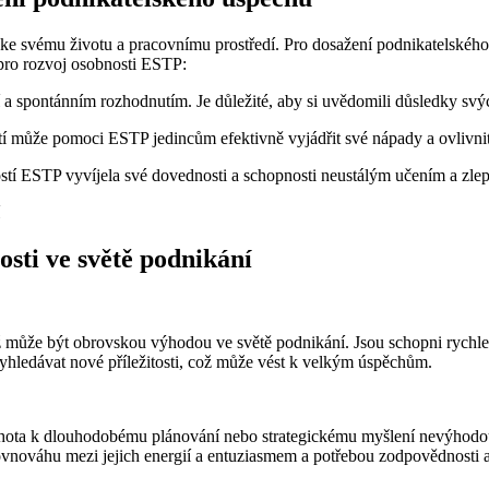
svému životu a pracovnímu prostředí. Pro dosažení podnikatelského úsp
 pro rozvoj osobnosti ESTP:
a spontánním rozhodnutím. Je důležité, aby si uvědomili důsledky svých
 může pomoci ESTP jedincům efektivně vyjádřit své nápady a ovlivnit 
ostí ESTP vyvíjela své dovednosti a schopnosti neustálým učením a zl
ti ve světě podnikání
ž může být obrovskou výhodou ve světě podnikání. Jsou schopni rychle
 vyhledávat nové příležitosti, což může vést k velkým úspěchům.
chota k dlouhodobému plánování nebo strategickému myšlení nevýhodou
ovnováhu mezi jejich energií a entuziasmem a potřebou zodpovědnosti a