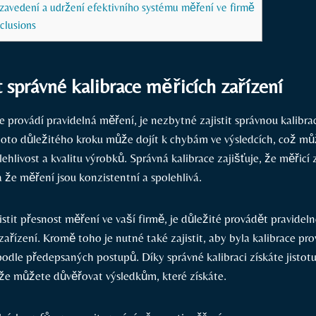
zavedení a udržení efektivního systému měření ve firmě
clusions
 správné kalibrace měřicích zařízení
e provádí pravidelná měření, je nezbytné zajistit správnou kalibra
hoto důležitého kroku může dojít k chybám ve výsledcích, což m
ehlivost a kvalitu výrobků. Správná kalibrace zajišťuje, že měřicí 
 že měření jsou konzistentní a spolehlivá.
stit přesnost měření ve vaší firmě, je důležité provádět pravideln
zařízení. Kromě toho je nutné také zajistit, aby byla kalibrace pr
podle předepsaných postupů. Díky správné kalibraci získáte jistot
a že můžete důvěřovat výsledkům, které získáte.