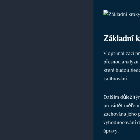
Základní k
V optimalizaci pr
přesnou analýzu 
které budou sledo
kalibrování.
Dalším důležitým
provádět měření. 
zachována jeho p
vyhodnocování da
úpravy.