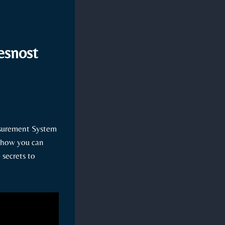
esnost
asurement System
re how you can
 secrets to