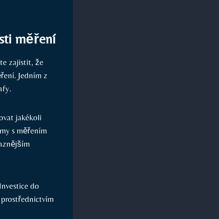
sti měření
e zajistit, že
ěření. Jedním z
afy.
ovat jakékoli
émy s měřením
raznějším
 Investice do
 prostřednictvím