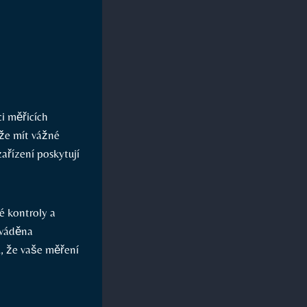
ci měřicích
ůže mít vážné
zařízení poskytují
é kontroly a
ováděna
u, že vaše měření