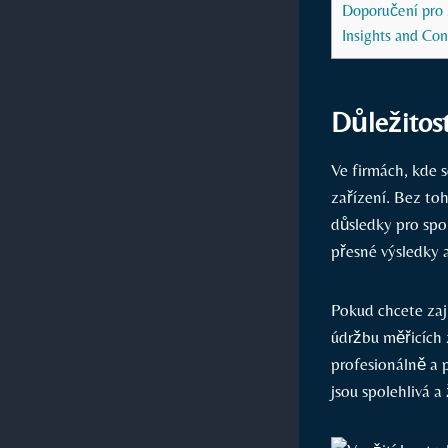
Doporučení pro 
Insights and Con
Důležitost
Ve firmách, kde s
zařízení. Bez to
důsledky pro spol
přesné výsledky a
Pokud chcete zaji
údržbu měřicích 
profesionálně a 
jsou spolehlivá 