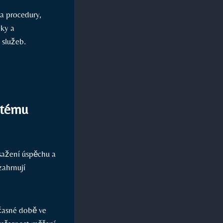
a procedury,
dky a
 služeb.
stému
sažení úspěchu a
zahrnují
učasné době ve