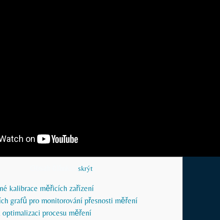
Obsah článku
[
skrýt
]
né kalibrace měřicích zařízení
ích grafů pro monitorování přesnosti měření
k optimalizaci procesu měření