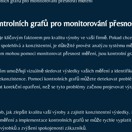
ntrolních grafů pro monitorování přesno
e klíčovým faktorem pro kvalitu výroby ve vaší firmě. Pokud chcet
 spolehlivá a konzistentní, je důležité provést analýzu systému m
vám mohou pomoci monitorovat přesnost měření, jsou kontrolní gr
vám umožňují vizuálně sledovat výsledky vašich měření a identifik
ekonzistence. Pomocí kontrolních grafů můžete detekovat probl
t korekční opatření, než se tyto problémy začnou projevovat vý
ob, jak zlepšit kvalitu vaší výroby a zajistit konzistentní výsledky.
měření a implementace kontrolních grafů se může rychle vyplatit
výrobků a zvýšení spokojenosti zákazníků.