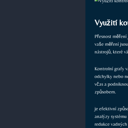
Využití ko
Přesnost měření j
vaše měření jsou
nástrojů, které 
Kontrolní grafy 
odchylky nebo n
včas a podniknou
způsobem.
je efektivní způs
analýzy systému 
redukce vadných 