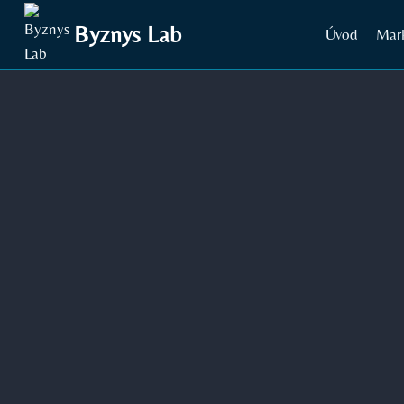
Přeskočit
Byznys Lab
Úvod
Mar
na
obsah