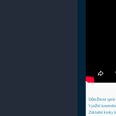
Důležitost správ
Využití kontroln
Základní kroky 