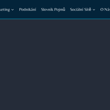
keting
Podnikání
Slovník Pojmů
Sociální Sítě
O Ná