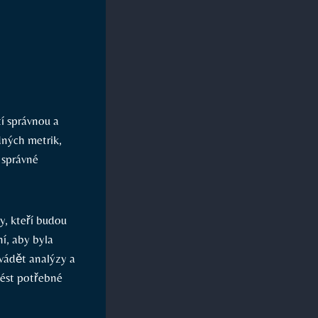
tí správnou a
dných metrik,
o správné
y, kteří budou
í, aby byla
ovádět analýzy a
vést potřebné