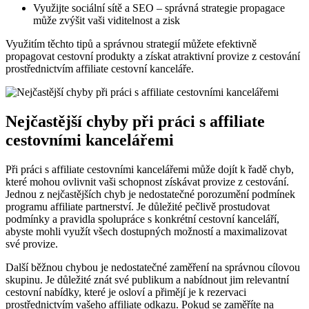
Využijte sociální sítě a SEO – správná strategie propagace
může zvýšit vaši viditelnost a zisk
Využitím těchto tipů a správnou strategií můžete efektivně
propagovat cestovní produkty a získat atraktivní provize z cestování
prostřednictvím affiliate cestovní kanceláře.
Nejčastější chyby při práci s affiliate
cestovními kancelářemi
Při práci s affiliate cestovními kancelářemi může dojít k řadě chyb,
které mohou ovlivnit vaši schopnost získávat provize z cestování.
Jednou z nejčastějších chyb je nedostatečné porozumění podmínek
programu affiliate partnerství. Je důležité pečlivě prostudovat
podmínky a pravidla spolupráce s konkrétní cestovní kanceláří,
abyste mohli využít všech dostupných možností a maximalizovat
své provize.
Další běžnou chybou je nedostatečné zaměření na správnou cílovou
skupinu. Je důležité znát své publikum a nabídnout jim relevantní
cestovní nabídky, které je osloví a přimějí je k rezervaci
prostřednictvím vašeho affiliate odkazu. Pokud se zaměříte na