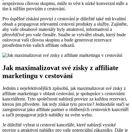
nesprávnou cílovou skupinu, může to vést k nízké konverzní míře a
tím k nižším provizím z cestování.
Pro úspěšné získání provizí z cestování je důležité také mít kvalitní
obsah a propagovat relevantní cestovní produkty a služby. Zajistěte,
aby vaše obsahové materiály byly atraktivní, informativní a
přesvědčivé pro vaše čtenáře. Snažte se vytvářet obsah, který bude
oslovovat vaši cílovou skupinu a bude generovat rezervace
prostřednictvím vašich affiliate odkazů.
Jak maximalizovat své zisky z affiliate
marketingu v cestování
Jedním z nejefektivnějších způsobů, jak maximalizovat své zisky z
affiliate marketingu v oblasti cestování, je spolupráce s cestovními
kancelářemi. Tyto společnosti nabízejí provize za každou rezervaci,
kterou jim přivedete. Jak tedy získat tyto provize? Jednoduše stačí se
zaregistrovat jako affiliate partner u oblíbených cestovních kanceláří
a začít propagovat jejich nabídky na svém webu.
Je důležité vybrat si cestovní kanceláře, které nabízejí vysoké
provize a atraktivní nabídky pro vaše potenciální zákazníky. Dále je