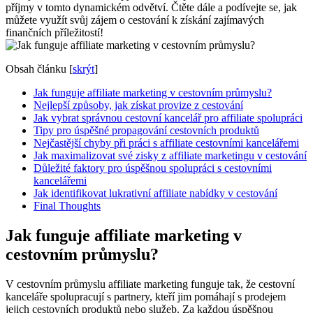
příjmy v tomto dynamickém odvětví. Čtěte dále a podívejte se, jak
můžete využít svůj zájem o cestování k získání zajímavých
finančních příležitostí!
Obsah článku
[
skrýt
]
Jak funguje affiliate marketing v cestovním průmyslu?
Nejlepší způsoby, jak získat provize z cestování
Jak vybrat správnou cestovní kancelář pro affiliate spolupráci
Tipy pro úspěšné propagování cestovních produktů
Nejčastější chyby při práci s affiliate cestovními kancelářemi
Jak maximalizovat své zisky z affiliate marketingu v cestování
Důležité faktory pro úspěšnou spolupráci s cestovními
kancelářemi
Jak identifikovat lukrativní affiliate nabídky v cestování
Final Thoughts
Jak funguje affiliate marketing v
cestovním průmyslu?
V cestovním průmyslu affiliate marketing funguje tak, že cestovní
kanceláře spolupracují s partnery, kteří jim pomáhají s prodejem
jejich cestovních produktů nebo služeb. Za každou úspěšnou