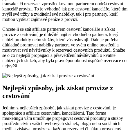
transakci či rezervaci zprostředkovanou partnerem obdrží cestovní
kancelář provizi. To je výhodné jak pro cestovní kanceláře, které tím
zvýší své tržby a zviditelní své nabídky, tak i pro partnery, kteří
mohou vydělat zajímavé peníze z provizí.
Chcete-li se stát affiliate partnerem cestovní kanceláře a získat
provize z cestování, je důležité najít si vhodného partnera, který
nabízí produkty nebo služby, které vás oslovují. Dále je potřeba
důkladně promovat nabídky partnera ve svém online prostředí a
motivovat své návštěvníky k rezervaci cestovních produktů. Snažte
se o co nejlepší propagaci a přesvědčení návštěvníků o kvalitě
nabízených služeb, aby byla pravděpodobnost úspěšné rezervace co
nejvyšší.
Nejlepší způsoby, jak získat provize z
cestování
Jedním z nejlepších způsobů, jak získat provize z cestování, je
spolupráce s affiliate cestovními kancelářemi. Tato forma
marketingu vám umožňuje propagovat cestovní produkty a služby
prostřednictvím vašich webových stránek, blogu nebo sociálních
médií a získávat provize za každou rezervaci či nákup provedený