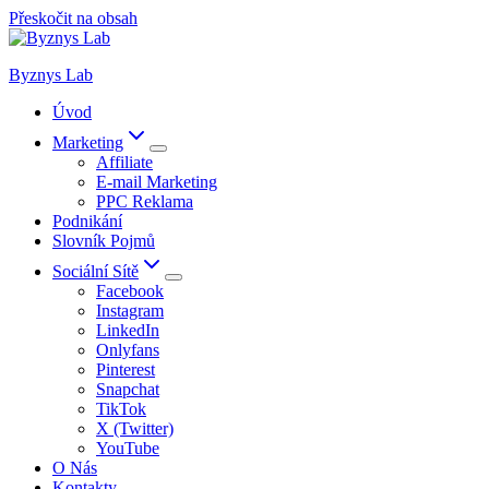
Přeskočit na obsah
Byznys Lab
Úvod
Marketing
Affiliate
E-mail Marketing
PPC Reklama
Podnikání
Slovník Pojmů
Sociální Sítě
Facebook
Instagram
LinkedIn
Onlyfans
Pinterest
Snapchat
TikTok
X (Twitter)
YouTube
O Nás
Kontakty