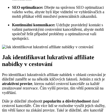
SEO optimalizace:
Dbejte na správnou SEO optimalizaci
vašeho webu, abyste byli lépe viditelní ve vyhledávačích a
mohli přilákat větší množství potenciálních zákazníků.
Kontinuální komunikace:
Udržujte pravidelný kontakt s
vašimi partnerskými cestovními kancelářemi, abyste mohli
společně řešit případné problémy a optimalizovat vaši
spolupráci.
Jak identifikovat lukrativní affiliate
nabídky v cestování
Pro identifikaci lukrativních affiliate nabídek v oblasti cestování je
důležité zaměřit se na několik klíčových faktorů. Jedním z nich je
atraktivní provize
, kterou nabízí cestovní kanceláře za každé
zrealizované rezervace. Čím vyšší provize, tím větší potenciál na
vydělání.
Dále je důležité zhodnotit
popularitu a důvěryhodnost
dané
cestovní kanceláře. Čím více lidí se rozhodne využít jejich služby,
tím větší šance na získání provize. Také je důležité, aby kancelář