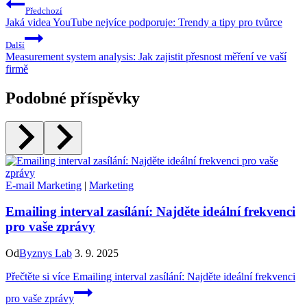
Předchozí
Jaká videa YouTube nejvíce podporuje: Trendy a tipy pro tvůrce
Další
Measurement system analysis: Jak zajistit přesnost měření ve vaší
firmě
Podobné příspěvky
E-mail Marketing
|
Marketing
Emailing interval zasílání: Najděte ideální frekvenci
pro vaše zprávy
Od
Byznys Lab
3. 9. 2025
Přečtěte si více
Emailing interval zasílání: Najděte ideální frekvenci
pro vaše zprávy