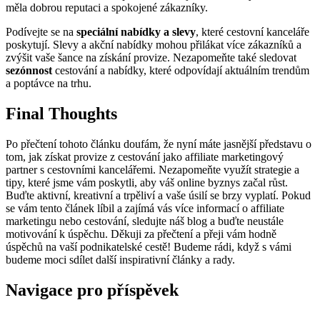
měla dobrou reputaci a spokojené zákazníky.
Podívejte se na
speciální nabídky a slevy
, které cestovní kanceláře
poskytují. Slevy a akční nabídky mohou přilákat více zákazníků a
zvýšit vaše šance na získání provize. Nezapomeňte také sledovat
sezónnost
cestování a nabídky, které odpovídají aktuálním trendům
a poptávce na trhu.
Final Thoughts
Po přečtení tohoto článku doufám, že nyní máte jasnější představu o
tom, jak získat provize z cestování jako affiliate marketingový
partner s cestovními kancelářemi. Nezapomeňte využít strategie a
tipy, které jsme vám poskytli, aby váš online byznys začal růst.
Buďte aktivní, kreativní a trpěliví a vaše úsilí se brzy vyplatí. Pokud
se vám tento článek líbil a zajímá vás více informací o affiliate
marketingu nebo cestování, sledujte náš blog a buďte neustále
motivování k úspěchu. Děkuji za přečtení a přeji vám hodně
úspěchů na vaší podnikatelské cestě! Budeme rádi, když s vámi
budeme moci sdílet další inspirativní články a rady.
Navigace pro příspěvek