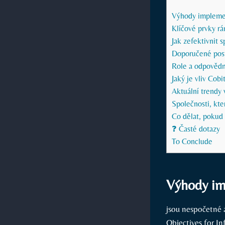
Výhody implemen
Klíčové prvky r
Jak zefektivnit 
Doporučené post
Role a odpovědno
Jaký je vliv Cob
Aktuální trendy v
Společnosti, kte
Co dělat, pokud
❓ Časté dotazy
To Conclude
Výhody im
jsou nespočetné 
Objectives for I