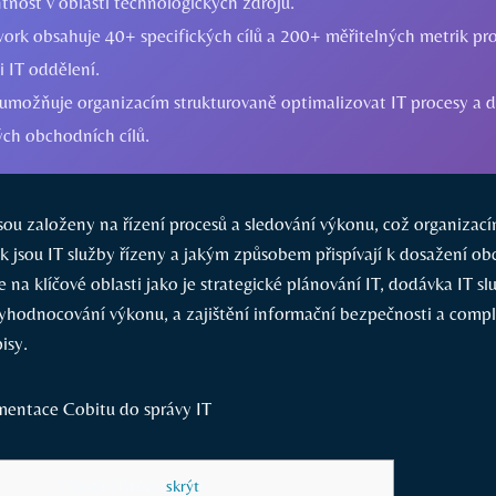
tnost v oblasti technologických zdrojů.
ork obsahuje 40+ specifických cílů a 200+ měřitelných metrik pr
 IT oddělení.
možňuje organizacím strukturovaně optimalizovat IT procesy a 
ých obchodních cílů.
jsou založeny na řízení procesů a sledování výkonu, což organiza
k jsou IT služby řízeny a jakým způsobem přispívají k dosažení ob
 na klíčové oblasti jako je strategické plánování IT, dodávka IT sl
yhodnocování výkonu, a zajištění informační bezpečnosti a compl
isy.
Obsah článku
[
skrýt
]