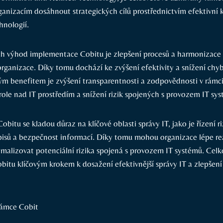
anizacím dosáhnout strategických cílů prostřednictvím efektivní k
hnologií.
ch výhod implementace Cobitu je zlepšení procesů a harmonizace
rganizace. Díky tomu dochází ke zvýšení efektivity a snížení chyb 
 benefitem je zvýšení transparentnosti a zodpovědnosti v rámci
role nad IT prostředím a snížení rizik spojených s provozem IT sy
bitu se kladou důraz na klíčové oblasti správy IT, jako je řízení ri
isů a bezpečnost informací. Díky tomu mohou organizace lépe r
imalizovat potenciální rizika spojená s provozem IT systémů. Celk
itu klíčovým krokem k dosažení efektivnější správy IT a zlepšení