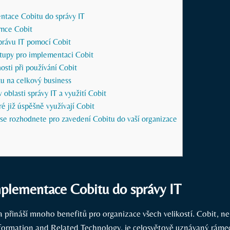
tace Cobitu do správy IT
ámce Cobit
správu IT pomocí Cobit
upy pro implementaci Cobit
sti při používání Cobit
itu na celkový business
 oblasti správy IT a využití Cobit
ré již úspěšně využívají Cobit
 se rozhodnete pro zavedení Cobitu do vaší organizace
plementace Cobitu do správy IT
a přináší mnoho benefitů pro organizace všech velikostí. Cobit, ne
nformation and Related Technology, je celosvětově uznávaný rámec