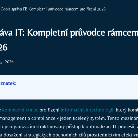
Cobit správa IT: Kompletní průvodce rámcem pro řízení 2026
ráva IT: Kompletní průvodce rámcem
26
 5. 2026
oznatek:
Cobit správa IT je komplexní rámec, který kombinuje ří
iance a zlepšuje efektivitu a transparentnost IT procesů v organ
je
komplexní rámec
pro řízení
informačních technologií
, který kom
k management a compliance v jeden ucelený systém. Tento mezin
je organizacím strukturovaný přístup k optimalizaci IT procesů, z
a dosažení strategických obchodních cílů prostřednictvím efektivn