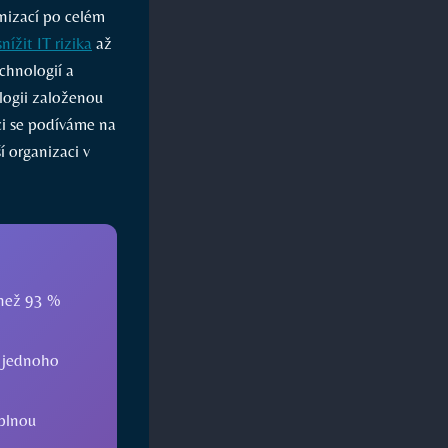
anizací po celém
snížit IT rizika
až
chnologií a
logii založenou
ci se podíváme na
í organizaci v
 než 93 %
 jednoho
 plnou