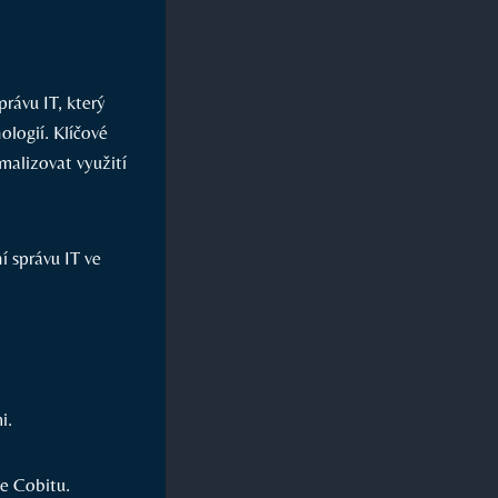
rávu IT, který
ologií. Klíčové
alizovat využití
í správu IT ve
i.
e Cobitu.