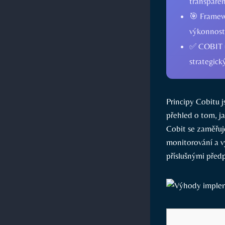
transparen
🎯 Framew
výkonnosti
✅ COBIT u
strategick
Principy Cobitu 
přehled o tom, ja
Cobit se zaměřuje
monitorování a v
příslušnými předp