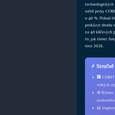
technologických 
světě prvky COBI
o 40 %. Pokud hl
prokázat shodu 
na 40 klíčových 
to, jak rámec fun
roce 2026.
⚡ Stručně
🏢 COBIT 
velkých or
⚙️ Rámec 
uceleného 
📊 Impleme