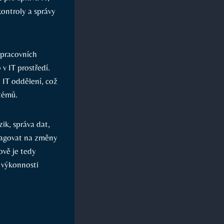
ontroly a správy
 pracovních
v IT prostředí.
 IT oddělení, což
stémů.
zik, správa dat,
eagovat na změny
ově je tedy
 výkonnosti