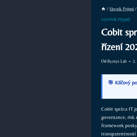
/
Slovník Pojmů
/
SLOVNÍK POJMŮ
Cobit sp
řízení 20
Od
Byznys Lab
2.
🎯 Klíčový p
rizik a compl
Cobit správa IT 
governance, ris
framework poskytu
transparentnosti 