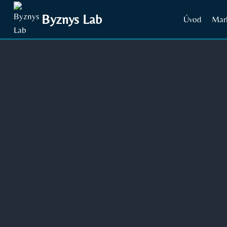
Přeskočit
Byznys Lab
Úvod
Mar
na
obsah