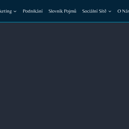
keting
Podnikání
Slovník Pojmů
Sociální Sítě
O Ná