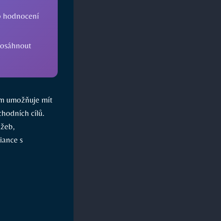
o hodnocení
dosáhnout
cím umožňuje mít
chodních cílů.
užeb,
iance s