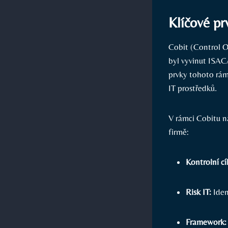
Klíčové pr
Cobit (Control O
byl vyvinut ISACA
prvky tohoto rám
IT prostředků.
V rámci Cobitu na
firmě:
Kontrolní cí
Risk IT:
Iden
Framework: