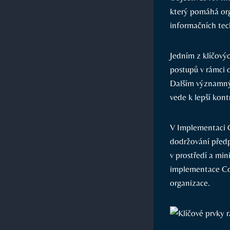
který pomáhá org
informačních tec
Jedním z klíčový
postupů v rámci o
Dalším významným
vede k lepší kont
V Implementaci Co
dodržování předp
v prostředí a min
implementace Cob
organizace.