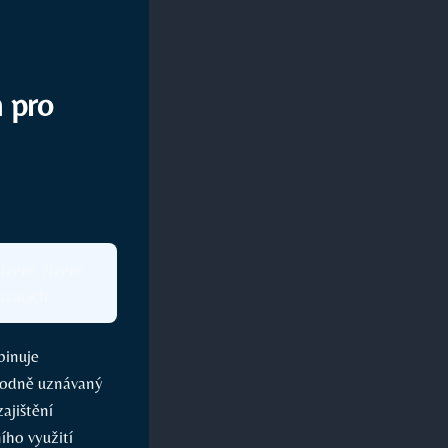
 pro
zení, řízení
izacích.
binuje
árodně uznávaný
ajištění
ího využití