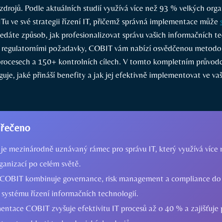
zdrojů. Podle aktuálních studií využívá více než 93 % velkých org
Tu ve své strategii řízení IT, přičemž správná implementace může
edáte způsob, jak profesionalizovat správu vašich informačních te
s regulatorními požadavky, COBIT vám nabízí osvědčenou metodo
procesech a 150+ kontrolních cílech. V tomto kompletním průvod
guje, jaké přináší benefity a jak jej efektivně implementovat ve vaš
 řečeno
je mezinárodně uznávaný rámec pro správu IT, který využívá více
ganizací po celém světě.
COBIT kombinuje governance, risk management a compliance do
systému řízení informačních technologií.
ntace COBIT zvyšuje efektivitu IT procesů až o 40 % a zajišťuje