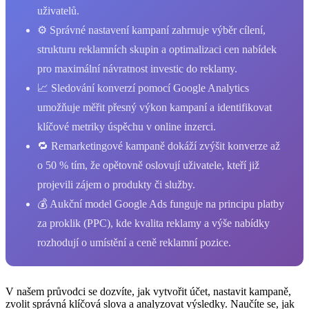
uživatelů.
⚙️ Správné nastavení kampaní zahrnuje výběr cílení,
strukturu reklamních skupin a optimalizaci cen nabídek
pro maximální návratnost investic do reklamy.
📈 Sledování konverzí pomocí Google Analytics
umožňuje měřit přesný výkon kampaní a identifikovat
klíčové metriky úspěchu v online inzerci.
🔁 Remarketingové kampaně dokáží zvýšit konverze až
o 50 % tím, že opětovně oslovují uživatele, kteří již
projevili zájem o produkty či služby.
💰 Aukční model Google Ads funguje na principu platby
za proklik (PPC), kde kvalita reklamy a výše nabídky
rozhodují o umístění a ceně reklamní pozice.
V našem průvodci se dozvíte, jak vytvořit účet, nastavit kampaně,
zvolit správná klíčová slova a analyzovat výsledky. Naučíte se, jak