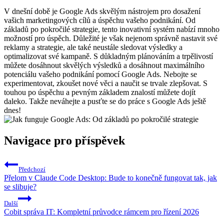
V dnešní době je Google Ads skvělým nástrojem pro dosažení
vašich marketingových cílů a úspěchu vašeho podnikání. Od
základů po pokročilé strategie, tento inovativní systém nabízí mnoho
možností pro úspěch. Důležité je však nejenom správně nastavit své
reklamy a strategie, ale také neustále sledovat výsledky a
optimalizovat své kampaně. S důkladným plánováním a trpělivostí
můžete dosáhnout skvělých výsledků a dosáhnout maximálního
potenciálu vašeho podnikání pomocí Google Ads. Nebojte se
experimentovat, zkoušet nové věci a naučit se trvale zlepšovat. S
touhou po úspěchu a pevným základem znalostí můžete dojít
daleko. Takže neváhejte a pusťte se do práce s Google Ads ještě
dnes!
Navigace pro příspěvek
Předchozí
Přelom v Claude Code Desktop: Bude to konečně fungovat tak, jak
se slibuje?
Další
Cobit správa IT: Kompletní průvodce rámcem pro řízení 2026