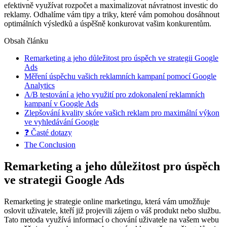
efektivně využívat rozpočet a maximalizovat návratnost investic do
reklamy. Odhalíme vám tipy a triky, které vám pomohou dosáhnout
optimálních výsledků a úspěšně konkurovat vašim konkurentům.
Obsah článku
Remarketing a jeho důležitost pro úspěch ve strategii Google
Ads
Měření úspěchu vašich reklamních kampaní pomocí Google
Analytics
A/B testování a jeho využití pro zdokonalení reklamních
kampaní v Google Ads
Zlepšování kvality skóre vašich reklam pro maximální výkon
ve vyhledávání Google
❓ Časté dotazy
The Conclusion
Remarketing a jeho důležitost pro úspěch
ve strategii Google Ads
Remarketing je strategie online marketingu, která vám umožňuje
oslovit uživatele, kteří již projevili zájem o váš produkt nebo službu.
Tato metoda využívá informací o chování uživatele na vašem webu