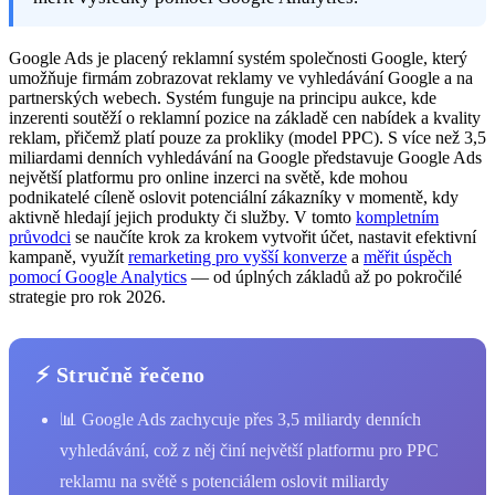
Google Ads je placený reklamní systém společnosti Google, který
umožňuje firmám zobrazovat reklamy ve vyhledávání Google a na
partnerských webech. Systém funguje na principu aukce, kde
inzerenti soutěží o reklamní pozice na základě cen nabídek a kvality
reklam, přičemž platí pouze za prokliky (model PPC). S více než 3,5
miliardami denních vyhledávání na Google představuje Google Ads
největší platformu pro online inzerci na světě, kde mohou
podnikatelé cíleně oslovit potenciální zákazníky v momentě, kdy
aktivně hledají jejich produkty či služby. V tomto
kompletním
průvodci
se naučíte krok za krokem vytvořit účet, nastavit efektivní
kampaně, využít
remarketing pro vyšší konverze
a
měřit úspěch
pomocí Google Analytics
— od úplných základů až po pokročilé
strategie pro rok 2026.
⚡ Stručně řečeno
📊 Google Ads zachycuje přes 3,5 miliardy denních
vyhledávání, což z něj činí největší platformu pro PPC
reklamu na světě s potenciálem oslovit miliardy