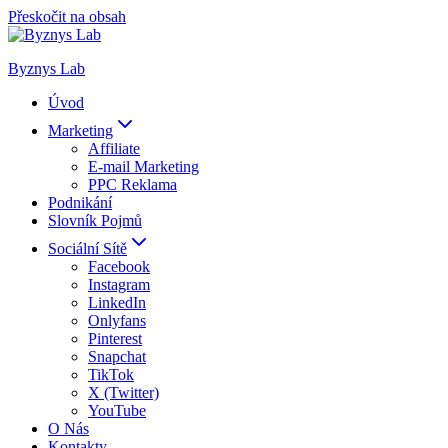
Přeskočit na obsah
Byznys Lab
Úvod
Marketing
Affiliate
E-mail Marketing
PPC Reklama
Podnikání
Slovník Pojmů
Sociální Sítě
Facebook
Instagram
LinkedIn
Onlyfans
Pinterest
Snapchat
TikTok
X (Twitter)
YouTube
O Nás
Kontakty