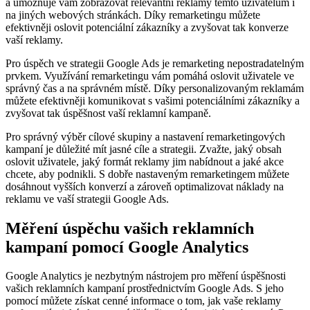
a umožňuje vám zobrazovat relevantní reklamy těmto uživatelům i
na jiných webových stránkách. Díky remarketingu můžete
efektivněji oslovit potenciální zákazníky a zvyšovat tak konverze
vaší reklamy.
Pro úspěch ve strategii Google Ads je remarketing nepostradatelným
prvkem. Využívání remarketingu vám pomáhá oslovit uživatele ve
správný čas a na správném místě. Díky personalizovaným reklamám
můžete efektivněji komunikovat s vašimi potenciálními zákazníky a
zvyšovat tak úspěšnost vaší reklamní kampaně.
Pro správný výběr cílové skupiny a nastavení remarketingových
kampaní je důležité mít jasné cíle a strategii. Zvažte, jaký obsah
oslovit uživatele, jaký formát reklamy jim nabídnout a jaké akce
chcete, aby podnikli. S dobře nastaveným remarketingem můžete
dosáhnout vyšších konverzí a zároveň optimalizovat náklady na
reklamu ve vaší strategii Google Ads.
Měření úspěchu vašich reklamních
kampaní pomocí Google Analytics
Google Analytics je nezbytným nástrojem pro měření úspěšnosti
vašich reklamních kampaní prostřednictvím Google Ads. S jeho
pomocí můžete získat cenné informace o tom, jak vaše reklamy