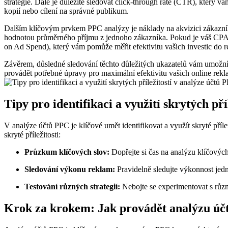
strategie. Dále je důležité sledovat click-through rate (CTR), který 
kopií nebo cílení na správné publikum.
Dalším klíčovým prvkem PPC analýzy je náklady na akvizici zákazníka
hodnotou průměrného příjmu z jednoho zákazníka. Pokud je váš CPA v
on Ad Spend), který vám pomůže měřit efektivitu vašich investic do r
Závěrem, důsledné sledování těchto důležitých ukazatelů vám umožní od
provádět potřebné úpravy pro maximální efektivitu vašich online rekla
Tipy pro identifikaci a využití skrytých př
V analýze účtů PPC je klíčové umět identifikovat a využít skryté příl
skryté příležitosti:
Průzkum klíčových slov:
Dopřejte si čas na analýzu klíčových
Sledování výkonu reklam:
Pravidelně sledujte výkonnost jedn
Testování různých strategií:
Nebojte se experimentovat s různ
Krok za krokem: Jak provádět analýzu úč