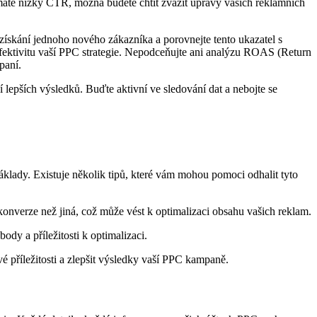
d máte nízký CTR, možná budete chtít zvážit úpravy vašich reklamních
získání jednoho nového zákazníka a porovnejte tento ukazatel s
fektivitu vaší PPC strategie. Nepodceňujte ani analýzu ROAS (Return
paní.
í lepších výsledků. Buďte aktivní ve sledování dat a nebojte se
náklady. Existuje několik tipů, které vám mohou pomoci odhalit tyto
 konverze než jiná, což může vést k optimalizaci obsahu vašich reklam.
dy a příležitosti k optimalizaci.
 příležitosti a zlepšit výsledky vaší PPC kampaně.