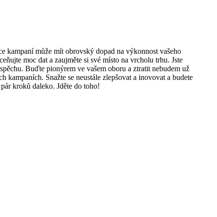
izace kampaní může mít obrovský dopad na výkonnost vašeho
ujte moc dat a zaujměte si své místo na vrcholu trhu. Jste
o úspěchu. Buďte pionýrem ve vašem oboru a ztratit nebudem už
h kampaních. Snažte se neustále zlepšovat a inovovat a budete
 pár kroků daleko. Jděte do toho!