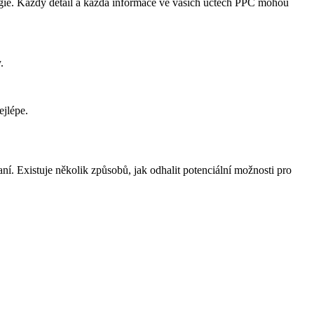
gie. Každý detail a každá informace ve vašich účtech PPC mohou
.
ejlépe.
ní. Existuje několik způsobů, jak odhalit potenciální možnosti pro