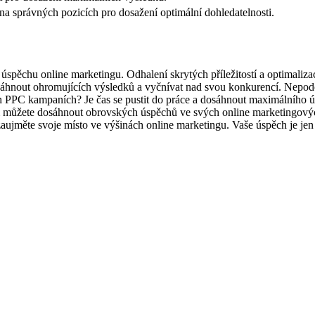
na správných pozicích pro dosažení optimální dohledatelnosti.
u úspěchu online marketingu. Odhalení skrytých příležitostí a optimal
áhnout ohromujících výsledků a vyčnívat nad svou konkurencí. Nepodceň
svých PPC kampaních? Je čas se pustit do práce a dosáhnout maximálníh
em můžete dosáhnout obrovských úspěchů ve svých online marketingovýc
 zaujměte svoje místo ve výšinách online marketingu. Vaše úspěch je jen