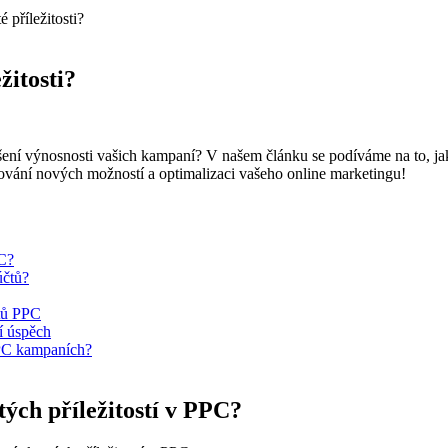
 příležitosti?
žitosti?
šení výnosnosti vašich kampaní? V našem článku se podíváme na to, jak
vování nových možností a optimalizaci vašeho online marketingu!
PC?
účtů?
čtů PPC
í úspěch
 PPC kampaních?
tých příležitostí v PPC?