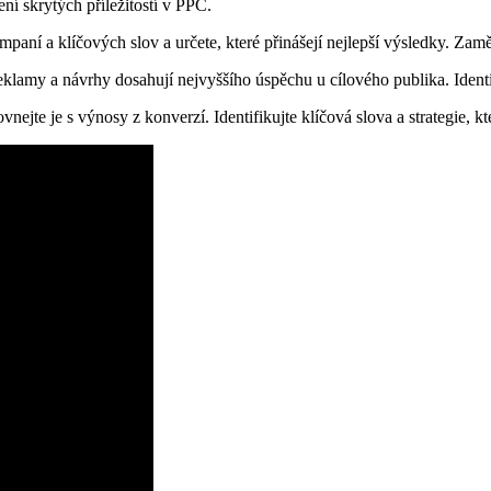
ení skrytých příležitostí v PPC.
ní a klíčových slov a určete, které přinášejí nejlepší výsledky. Zaměřte
reklamy a návrhy dosahují nejvyššího úspěchu u cílového publika. Identifi
nejte je s výnosy z konverzí. Identifikujte klíčová slova a strategie, 