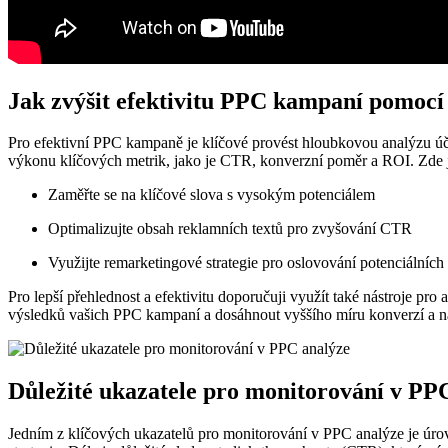
Jak zvýšit efektivitu PPC kampaní pomocí
Pro efektivní PPC kampaně je klíčové provést hloubkovou analýzu účtů, 
výkonu klíčových metrik, jako je CTR, konverzní poměr a ROI. Zde je
Zaměřte se na klíčové slova s vysokým potenciálem
Optimalizujte obsah reklamních textů pro zvyšování CTR
Využijte remarketingové strategie pro oslovování potenciálních
Pro lepší přehlednost a efektivitu doporučuji využít také nástroje p
výsledků vašich PPC kampaní a dosáhnout vyššího míru konverzí a náv
Důležité ukazatele pro monitorování v PP
Jedním z klíčových ukazatelů pro monitorování v PPC analýze je úrove