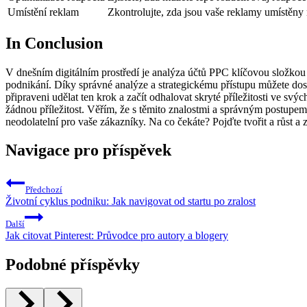
Umístění reklam
Zkontrolujte, zda jsou vaše reklamy umístěny 
In Conclusion
V dnešním digitálním prostředí je analýza účtů PPC klíčovou složko
podnikání. Díky správné analýze a strategickému přístupu můžete dos
připraveni udělat ten krok a začít odhalovat skryté příležitosti ve 
žádnou příležitost. Věřím, že s těmito znalostmi a správným postup
neodolatelní pro vaše zákazníky. Na co čekáte? Pojďte tvořit a růst a
Navigace pro příspěvek
Předchozí
Životní cyklus podniku: Jak navigovat od startu po zralost
Další
Jak citovat Pinterest: Průvodce pro autory a blogery
Podobné příspěvky