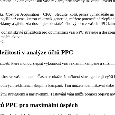
vám řekne, jak efektivně jsou vaše reklamy přitahovány uživateli. Poku
 (Cost per Acquisition – CPA). Sledujte, kolik peněz vynakládáte na 
yšší než cena, kterou zákazník generuje, můžete potenciálně zlepšit e
eklamy a zjistit, zda dosahujete dostatečného výnosu z vašich PPC kam
halit skryté příležitosti pro optimalizaci vaší PPC strategie a dosažen
mních aktivit.
íležitostí v analýze účtů PPC
ežitosti, které mohou zlepšit výkonnost vaší reklamní kampaně a snížit 
 slov ve vaší kampani. Často se ukáže, že některá slova generují vyšší
otlivých reklamních skupin a kampaní. Tím můžete identifikovat slabé bo
ými strategiemi a nastaveními. Testování vám může pomoci objevit nové
tů PPC pro maximální úspěch