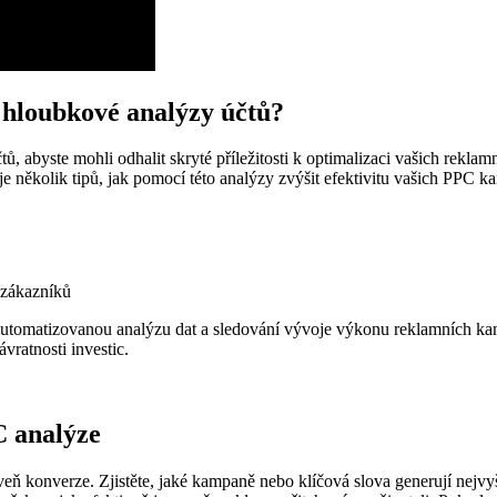
 hloubkové analýzy účtů?
abyste mohli odhalit skryté příležitosti k optimalizaci vašich reklamníc
 několik tipů, jak pomocí této analýzy zvýšit efektivitu vašich PPC k
 zákazníků
ro automatizovanou analýzu dat a sledování vývoje výkonu reklamních ka
ratnosti investic.
C analýze
ň konverze. Zjistěte, jaké kampaně nebo klíčová slova generují nejvyšší