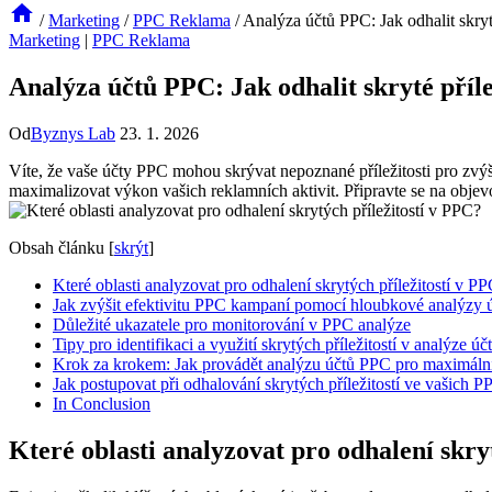
/
Marketing
/
PPC Reklama
/
Analýza účtů PPC: Jak odhalit skryté
Marketing
|
PPC Reklama
Analýza účtů PPC: Jak odhalit skryté příle
Od
Byznys Lab
23. 1. 2026
Víte, že vaše účty PPC mohou skrývat nepoznané příležitosti pro zvý
maximalizovat výkon vašich reklamních aktivit. Připravte se na obje
Obsah článku
[
skrýt
]
Které oblasti analyzovat pro odhalení skrytých příležitostí v P
Jak zvýšit efektivitu PPC kampaní pomocí hloubkové analýzy 
Důležité ukazatele pro monitorování v PPC analýze
Tipy pro identifikaci a využití skrytých příležitostí v analýze ú
Krok za krokem: Jak provádět analýzu účtů PPC pro maximáln
Jak postupovat při odhalování skrytých příležitostí ve vašich
In Conclusion
Které oblasti analyzovat pro odhalení skry