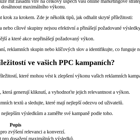
 mít zásadní vliv na celkový úspěch vaší online marketingové strate
 a dosáhnout maximálního výkonu.
krok za krokem. Zde je několik tipů, jak odhalit skryté příležitosti:
va nebo cílové skupiny nejsou efektivní a přinášejí požadované výsledky
ější a které akce nepřinášejí požadovaný výkon.
, reklamních skupin nebo klíčových slov a identifikujte, co funguje n
íležitostí ve vašich PPC kampaních?
říležitostí, které mohou vést k zlepšení výkonu vašich reklamních kampa
 která generují kliknutí, a vyhodnoťte jejich relevantnost a výkon.
ních textů a sledujte, které mají nejlepší odezvu od uživatelů.
k nejlepším výsledkům a zaměřte své kampaně podle toho.
Popis
 pro zvýšení relevanci a konverzí.
čet pro dosažení maximálních výsledků.