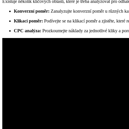
Existuje několik klíčových oblastí, které je třeba analyzovat pro odhal
Konverzní poměr:
Zanalyzujte konverzní poměr u různých kampa
Klikací poměr:
Podívejte se na klikací poměr a zjistěte, které 
CPC analýza:
Prozkoumejte náklady za jednotlivé kliky a porov