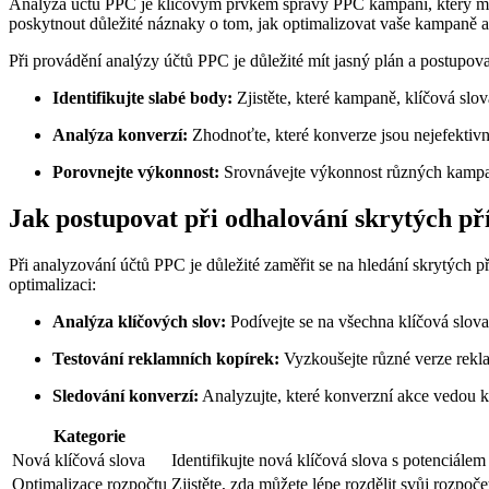
Analýza účtů PPC je klíčovým prvkem správy PPC kampaní, který může
poskytnout důležité náznaky o tom, jak optimalizovat vaše kampaně
Při provádění analýzy účtů PPC je důležité mít jasný plán a postupovat 
Identifikujte slabé body:
Zjistěte, které kampaně, klíčová slo
Analýza konverzí:
Zhodnoťte, které konverze jsou nejefektivn
Porovnejte výkonnost:
Srovnávejte výkonnost různých kampaní
Jak postupovat při odhalování skrytých př
Při analyzování účtů PPC je důležité zaměřit se na hledání skrytých p
optimalizaci:
Analýza klíčových slov:
Podívejte se na všechna klíčová slova,
Testování reklamních kopírek:
Vyzkoušejte různé verze reklam
Sledování konverzí:
Analyzujte, které konverzní akce vedou 
Kategorie
Nová klíčová slova
Identifikujte nová klíčová slova s potenciálem
Optimalizace rozpočtu
Zjistěte, zda můžete lépe rozdělit svůj rozpo