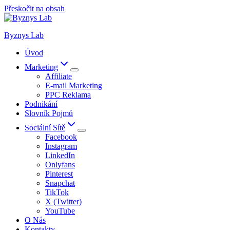
Přeskočit na obsah
Byznys Lab
Úvod
Marketing
Affiliate
E-mail Marketing
PPC Reklama
Podnikání
Slovník Pojmů
Sociální Sítě
Facebook
Instagram
LinkedIn
Onlyfans
Pinterest
Snapchat
TikTok
X (Twitter)
YouTube
O Nás
Kontakty