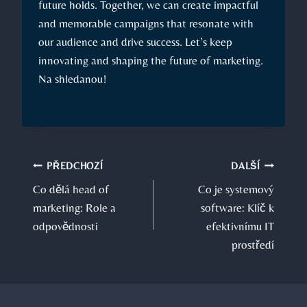
⁢future holds. Together, we can create impactful
and memorable campaigns that resonate ⁤with​
our audience‌ and drive success. ‍Let’s keep
innovating and shaping the ⁣future​ of marketing.
Na shledanou!
Navigace
PŘEDCHOZÍ
DALŠÍ
Co dělá head of
Co je systemový
pro
marketing: Role a
software: Klíč k
příspěvek
odpovědnosti
efektivnímu IT
prostředí