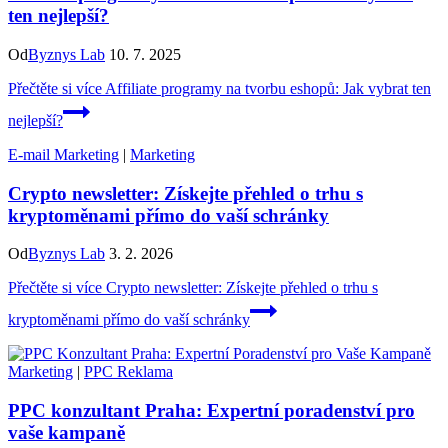
ten nejlepší?
Od
Byznys Lab
10. 7. 2025
Přečtěte si více
Affiliate programy na tvorbu eshopů: Jak vybrat ten
nejlepší?
E-mail Marketing
|
Marketing
Crypto newsletter: Získejte přehled o trhu s
kryptoměnami přímo do vaší schránky
Od
Byznys Lab
3. 2. 2026
Přečtěte si více
Crypto newsletter: Získejte přehled o trhu s
kryptoměnami přímo do vaší schránky
Marketing
|
PPC Reklama
PPC konzultant Praha: Expertní poradenství pro
vaše kampaně