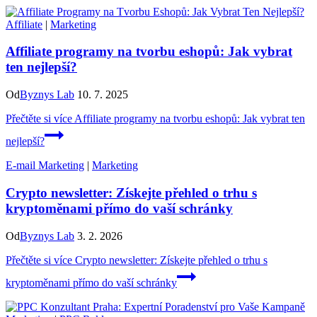
Affiliate
|
Marketing
Affiliate programy na tvorbu eshopů: Jak vybrat
ten nejlepší?
Od
Byznys Lab
10. 7. 2025
Přečtěte si více
Affiliate programy na tvorbu eshopů: Jak vybrat ten
nejlepší?
E-mail Marketing
|
Marketing
Crypto newsletter: Získejte přehled o trhu s
kryptoměnami přímo do vaší schránky
Od
Byznys Lab
3. 2. 2026
Přečtěte si více
Crypto newsletter: Získejte přehled o trhu s
kryptoměnami přímo do vaší schránky