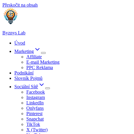
Přeskočit na obsah
Byznys Lab
Úvod
Marketing
Affiliate
E-mail Marketing
PPC Reklama
Podnikání
Slovník Pojmů
Sociální Sítě
Facebook
Instagram
LinkedIn
Onlyfans
Pinterest
Snapchat
TikTok
X (Twitter)