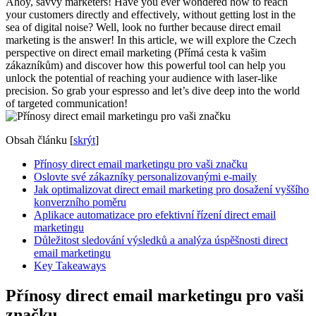
Ahoy, savvy marketers! Have you ever wondered how to reach
your customers directly and effectively, without getting lost in the
sea of digital noise? Well, look no further because direct email
marketing is the answer! In this article, we will explore the Czech
perspective on direct email marketing (Přímá cesta k vašim
zákazníkům) and discover how this powerful tool can help you
unlock the potential of reaching your audience with laser-like
precision. So grab your espresso and let’s dive deep into the world
of targeted communication!
Obsah článku
[
skrýt
]
Přínosy direct email marketingu pro vaši značku
Oslovte své zákazníky personalizovanými e-maily
Jak optimalizovat direct email marketing pro dosažení vyššího
konverzního poměru
Aplikace automatizace pro efektivní řízení direct email
marketingu
Důležitost sledování výsledků a analýza úspěšnosti direct
email marketingu
Key Takeaways
Přínosy direct email marketingu pro vaši
značku