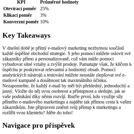
KPI
Průměrné hodnoty
Otevírací poměr
25%
Klikací poměr
3%
Konverzní poměr
10%
Key Takeaways
V dnešní době je přímý e-mailový marketing nezbytnou součástí
každé úspěšné obchodní strategie. S jeho pomocí můžete oslovit své
zákazníky přímo a personalizovaně, což vám může pomoci
vybudovat silné vztahy a zvýšit prodeje. Pamatujte však, že klíčem k
úspěchu je poskytovat relevantní a hodnotný obsah. Pomocí
analytických nástrojů a testování můžete neustále zlepšovat své e-
mailové kampaně a dosáhnout tak maximálního účinku.
Nezapomeňte, že každý e-mail by měl být přehledný, jednoduchý a
jasný. Vložte do něj svou osobnost a přístupnost a sledujte, jak se
vaše podnikání díky němu rozvíjí. Buďte první, kdo využije síly
přímého e-mailového marketingu a najděte tak přímou cestu k vašim
zákazníkům. Jste připraveni změnit svůj přístup k marketingu a
rozšířit svou klientelu? Jděte do toho!
Navigace pro příspěvek