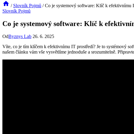
/
Slovník Pojmů
/
Co je systemový software: Klíč k efektivnímu I
Slovník Pojmů
Co je systemový software: Klíč k efektivní
Od
Byznys Lab
26. 6. 2025
Víte, co je tím klíčem k efektivnímu IT prostředí? Je to systémový 
našem článku vám vše vysvětlíme jednoduše a srozumitelně. Připravte