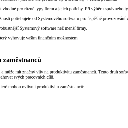
odné pro různé typy firem a jejich potřeby. Při výběru správného typu 
žnosti potřebujete od Systemového softwaru pro úspěšné provozování v
obustnější Systemový software než menší firmy.
 který vyhovuje vašim finančním možnostem.
tu zaměstnanců
dí a může mít značný vliv na produktivitu zaměstnanců. Tento druh soft
sahovat svých pracovních cílů.
teré mohou ovlivnit produktivitu zaměstnanců:
ů