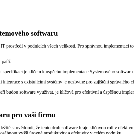
stemového softwaru
T prostředí v podnicích všech velikostí. Pro správnou implementaci to
patří:
specifikací je klíčem k úspěchu implementace Systemového softwaru.
 integrace s existujícími systémy je nezbytné pro zajištění správného 
ří budou software využívat, je klíčová pro efektivní a úspěšnou imple
aru pro vaši firmu
žité si uvědomit, že tento druh software hraje klíčovou roli v efektiv
osáhnout vyšší úrovně produktivity a efektivity v celém podniku.