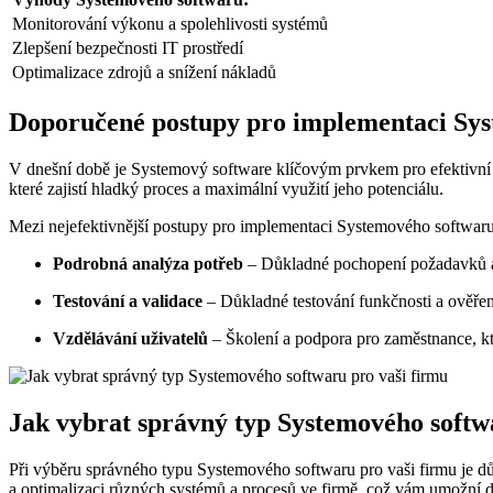
Monitorování výkonu a spolehlivosti systémů
Zlepšení bezpečnosti IT prostředí
Optimalizace zdrojů a snížení nákladů
Doporučené postupy pro implementaci Sy
V dnešní době je Systemový software klíčovým prvkem pro efektivní I
které zajistí hladký proces a maximální využití jeho potenciálu.
Mezi nejefektivnější postupy pro implementaci Systemového softwaru 
Podrobná analýza potřeb
– Důkladné pochopení požadavků a 
Testování a validace
– Důkladné testování funkčnosti a ověření
Vzdělávání uživatelů
– Školení a podpora pro zaměstnance, kte
Jak vybrat správný typ Systemového softw
Při výběru správného typu Systemového softwaru pro vaši firmu je důle
a optimalizaci různých systémů a procesů ve firmě, což vám umožní d