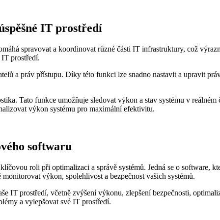
úspěšné IT prostředí
máhá spravovat a koordinovat různé části IT infrastruktury, což výrazn
IT prostředí.
telů a práv přístupu. Díky této funkci lze snadno nastavit a upravit pr
tika. Tato funkce umožňuje sledovat výkon a stav systému v reálném ča
malizovat výkon systému pro maximální efektivitu.
ového softwaru
 klíčovou roli při optimalizaci a správě systémů. Jedná se o software,
monitorovat výkon, spolehlivost a bezpečnost vašich systémů.
e IT prostředí, včetně zvýšení výkonu, zlepšení bezpečnosti, optimal
blémy a vylepšovat své IT prostředí.