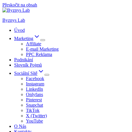
Přeskočit na obsah
Byznys Lab
Úvod
Marketing
Affiliate
E-mail Marketing
PPC Reklama
Podnikání
Slovník Pojmů
Sociální Sítě
Facebook
Instagram
LinkedIn
Onlyfans
Pinterest
Snapchat
TikTok
X (Twitter)
YouTube
O Nás
Kontakty