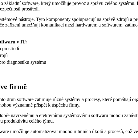
e o základní software, který umožňuje provoz a správu celého systému.
ezpečnosti prostředí.
systémové nástroje. Tyto komponenty spolupracují na správě zdrojů a p
če zařízení umožňují komunikaci mezi hardwarem a softwarem, zatímco 
oftwaru v IT:
 prostředí
rojů
 pro diagnostiku systému
ve firmě
nto druh software zahrnuje různé systémy a procesy, které pomáhají org
ohou významně přispět k úspěchu firmy.
y dobře navrženému a efektivnímu systémovému softwaru mohou zaměstn
u produktivitu celého týmu.
ftware umožňuje automatizovat mnoho rutinních úkolů a procesů, což v