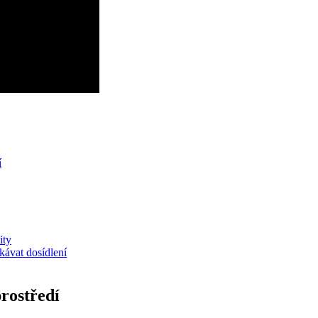
í
ity
kávat dosídlení
prostředí