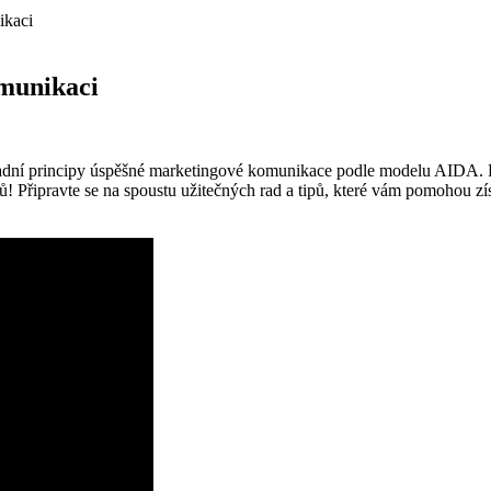
ikaci
munikaci
ladní principy úspěšné marketingové komunikace podle modelu AIDA. Po
ílů! Připravte se na spoustu užitečných rad a tipů, které vám pomohou z