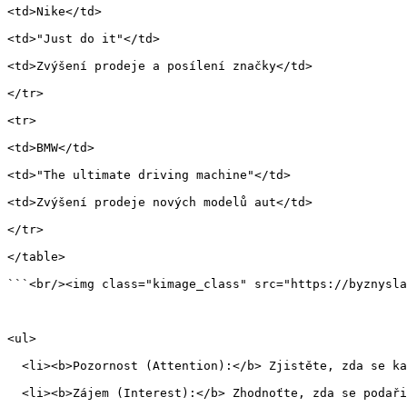
<td>Nike</td>
<td>"Just do it"</td>
<td>Zvýšení prodeje a posílení značky</td>
</tr>
<tr>
<td>BMW</td>
<td>"The ultimate driving machine"</td>
<td>Zvýšení prodeje nových modelů aut</td>
</tr>
</table>
```<br/><img class="kimage_class" src="https://byznysla
<ul>
  <li><b>Pozornost (Attention):</b> Zjistěte, zda se ka
  <li><b>Zájem (Interest):</b> Zhodnoťte, zda se podaři