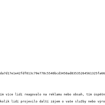
da7d17e1e42fdf013c79e778c5540bcd3450ad83535264561325fa66
ím více lidí reagovalo na reklamu nebo obsah, tím úspěšn
kolik lidí projevilo další zájem o vaše služby nebo výro