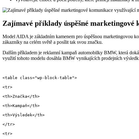
Zajímavé příklady úspěšné marketingové 
Model AIDA je základním kamenem pro úspěšnou marketingovou komuni
zákazníky na celém světě a posílit tak svou značku.
Dalším příkladem je reklamní kampaň automobilky BMW, která dokáza
využití tohoto modelu dosáhla BMW vynikajících prodejních výsledk
<table class="wp-block-table">
<tr>
<th>Značka</th>
<th>Kampaň</th>
<th>Výsledek</th>
</tr>
<tr>