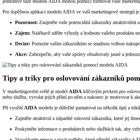
jednotlivé fáze modelu AIDA mohou pomoci formovat vaše marketin
Pro úspěšnou aplikaci modelu AIDA ve vaší marketingové strategii je 
Pozornost:
Zaujměte vaše potenciální zákazníky atraktivními a
Zájem:
Naléhavě sdělte výhody a hodnotu vašeho produktu nebo
Decize:
Pomozte vašim zákazníkům se snadnou volbou nakupova
Akce:
Zabezpečte, aby vaše zprávy obsahovaly jasné a jednozn
Tipy a triky pro oslovování zákazníků p
V marketingovém světě je model
AIDA
klíčovým prvkem pro oslovová
nebo službu, vyvolat jejich přání po něm a nakonec je motivovat k akc
Při využití
AIDA
modelu je důležité pamatovat na několik tipů a tri
Zajistěte atraktivní a nápadité oslovení zákazníka, které jej ihn
Poskytněte informace o produktech nebo službách tak, aby vzb
Vyvolávejte emoce a pocit potřeby, které přimějí zákazníky k ž