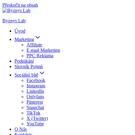
Přeskočit na obsah
Byznys Lab
Úvod
Marketing
Affiliate
E-mail Marketing
PPC Reklama
Podnikání
Slovník Pojmů
Sociální Sítě
Facebook
Instagram
LinkedIn
Onlyfans
Pinterest
Snapchat
TikTok
X (Twitter)
YouTube
O Nás
Kontakty