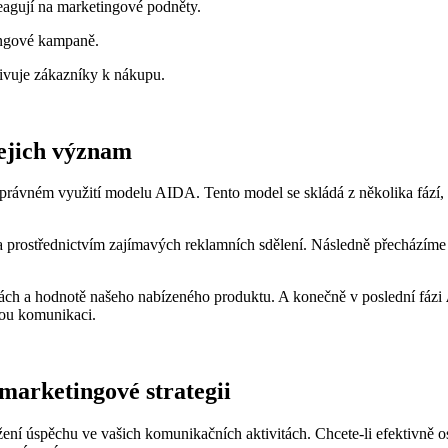
eagují na marketingové podněty.
ingové kampaně.
tivuje zákazníky k nákupu.
jejich význam
rávném využití modelu AIDA. Tento model se skládá z několika fází, k
 prostřednictvím zajímavých reklamních sdělení. Následně přecházíme
dách a hodnotě našeho nabízeného produktu. A konečně v poslední fázi
vou komunikaci.
 marketingové strategii
ní úspěchu ve vašich komunikačních aktivitách. Chcete-li efektivně oslo