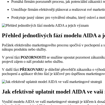
Pomáhá firmám porozumět procesu, jak potenciální zákazníci r
Umožňuje firmám efektivněji plánovat a realizovat své market
Poskytuje jasný rámec pro vytváření obsahu, který osloví a mo
Přehled jednotlivých fází modelu AIDA a 
Počátek efektivního marketingového procesu spočívá v pochopení a sp
nákupu produktu nebo služby.
V první fázi
POZORNOSTI
se snažíme upoutat pozornost zákazníka
projevil zájem o náš produkt nebo službu.
V další fázi
PŘEKOVARU
je důležité přesvědčit zákazníka o výho
pochopení a aplikace těchto fází je klíčové pro úspěšnou marketingo
Jak efektivně uplatnit model AIDA ve vaší
Využití modelu AIDA ve vaší marketingové strategii je klíčem k dosaže