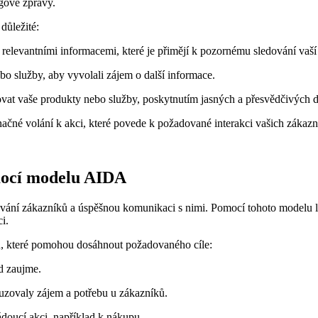
gové zprávy.
důležité:
 relevantními informacemi, které je přimějí k pozornému sledování vaší
 služby, aby vyvolali zájem o další informace.
t vaše produkty nebo služby, poskytnutím jasných a přesvědčivých 
ačné volání k akci, které povede k požadované interakci vašich zákazn
omocí modelu AIDA
ní zákazníků a úspěšnou komunikaci s nimi. Pomocí tohoto modelu lze 
i.
ků, které pomohou dosáhnout požadovaného cíle:
ed zaujme.
uzovaly zájem a potřebu u zákazníků.
ádoucí akci, například k nákupu.