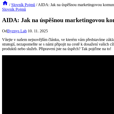
/
Slovník Pojmů
/
AIDA: Jak na úspěšnou marketingovou komun
Slovník Pojmů
AIDA: Jak na úspěšnou marketingovou ko
Od
Byznys Lab
10. 11. 2025
Vítejte v našem nejnovějším článku, ve kterém vám představíme zák
strategií, nezapomeňte se s námi připojit na cestě k dosažení vašich c
produktů nebo služeb. Připraveni jste na úspěch? Tak pojďme na to!