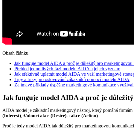
Obsah článku
Jak funguje model AIDA a proč je důležitý pro marketingovou
Přehled jednotlivých fází modelu AIDA a jejich význam
Jak efektivně uplatnit model AIDA ve vaší marketingové strateg
Tipy a triky pro oslovování zákazníků pomocí modelu AIDA
Zajímavé příklady úspěšné marketingové komunikace využíva
Jak funguje model AIDA a proč je důležit
AIDA model je základní marketingový nástroj, který pomáhá firmám za
(Interest)
,
žádoucí akce (Desire)
a
akce (Action)
.
Proč je tedy model AIDA tak důležitý pro marketingovou komunikac