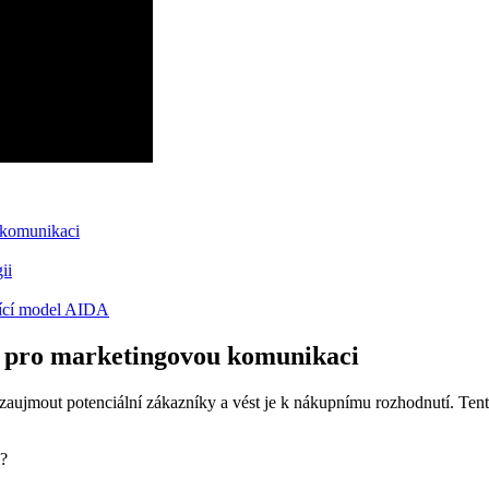
 komunikaci
ii
jící model AIDA
ý pro marketingovou komunikaci
ujmout potenciální zákazníky a vést je k nákupnímu rozhodnutí. Tento
i?