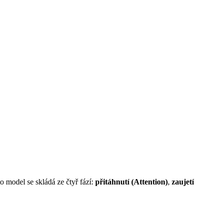
 model se skládá ze čtyř fází:
přitáhnutí (Attention)
,
zaujetí