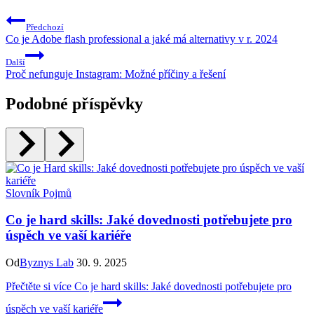
Předchozí
Co je Adobe flash professional a jaké má alternativy v r. 2024
Další
Proč nefunguje Instagram: Možné příčiny a řešení
Podobné příspěvky
Slovník Pojmů
Co je hard skills: Jaké dovednosti potřebujete pro
úspěch ve vaší kariéře
Od
Byznys Lab
30. 9. 2025
Přečtěte si více
Co je hard skills: Jaké dovednosti potřebujete pro
úspěch ve vaší kariéře