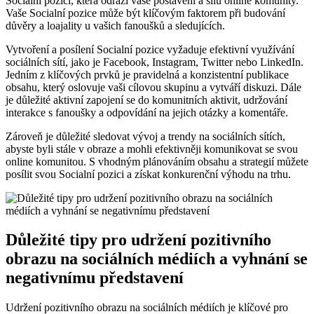
Socialní pozici, která odráží vaše postavení a sílu online komunity.
Vaše Socialní pozice může být klíčovým faktorem při budování
důvěry a loajality u vašich fanoušků a sledujících.
Vytvoření a posílení Socialní pozice vyžaduje efektivní využívání
sociálních sítí, jako je Facebook, Instagram, Twitter nebo LinkedIn.
Jedním z klíčových prvků je pravidelná a konzistentní publikace
obsahu, který oslovuje vaši cílovou skupinu a vytváří diskuzi. Dále
je důležité aktivní zapojení se do komunitních aktivit, udržování
interakce s fanoušky a odpovídání na jejich otázky a komentáře.
Zároveň je důležité sledovat vývoj a trendy na sociálních sítích,
abyste byli stále v obraze a mohli efektivněji komunikovat se svou
online komunitou. S vhodným plánováním obsahu a strategií můžete
posílit svou Socialní pozici a získat konkurenční výhodu na trhu.
Důležité tipy pro udržení pozitivního
obrazu na sociálních médiích a vyhnání se
negativnímu představení
Udržení pozitivního obrazu na sociálních médiích je klíčové pro