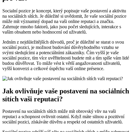
Socialní pozice je koncept, který popisuje vaše postavení a aktivitu
na sociálních sítích. Je důležité si uvědomit, že vaše sociální pozice
může mít významný dopad na vaši online reputaci a značku.
Zahrnuje mnoho faktorů, jako jsou počet sledujících, interakce s
vaším obsahem nebo hodnocení od uživatelů.
Jedním z nejdůležitějších důvodů, proč je důležité se starat o svou
sociální pozici, je možnost budování důvěryhodného vztahu se
svými sledujícími a potenciálními zákazníky. Čím vyšší je vaše
sociální pozice, tím více uvěřitelnosti budete mít a tím spíše vám lidé
budou důvěřovat. To může vést k větší angažovanosti uživatelů,
vyšší konverzi a celkové úspěchu vaší online présence.
Jak ovlivňuje vaše postavení na sociálních
sítích vaši reputaci?
Postavení na sociálních sítích může mít obrovský vliv na vaši
reputaci a schopnost ovlivnit ostatní. Když máte silnou a pozitivní
sociální pozici, získáváte důvěru a respekt od ostatních uživatelů.
Sociální pozice odráží váš vliv na sociálních sítích a může zahrnovat