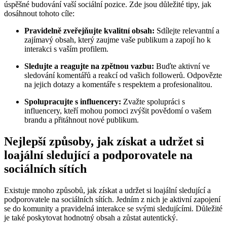
úspěšné budování vaší sociální pozice. Zde jsou důležité tipy, jak
dosáhnout tohoto cíle:
Pravidelně zveřejňujte kvalitní obsah:
Sdílejte relevantní a
zajímavý obsah, který zaujme vaše publikum a zapojí ho k
interakci s vaším profilem.
Sledujte a reagujte na zpětnou vazbu:
Buďte aktivní ve
sledování komentářů a reakcí od vašich followerů. Odpovězte
na jejich dotazy a komentáře s respektem a profesionalitou.
Spolupracujte s influencery:
Zvažte spolupráci s
influencery, kteří mohou pomoci zvýšit povědomí o vašem
brandu a přitáhnout nové publikum.
Nejlepší způsoby, jak získat a udržet si
loajální sledující a podporovatele na
sociálních sítích
Existuje mnoho způsobů, jak získat a udržet si loajální sledující a
podporovatele na sociálních sítích. Jedním z nich je aktivní zapojení
se do komunity a pravidelná interakce se svými sledujícími. Důležité
je také poskytovat hodnotný obsah a zůstat autentický.