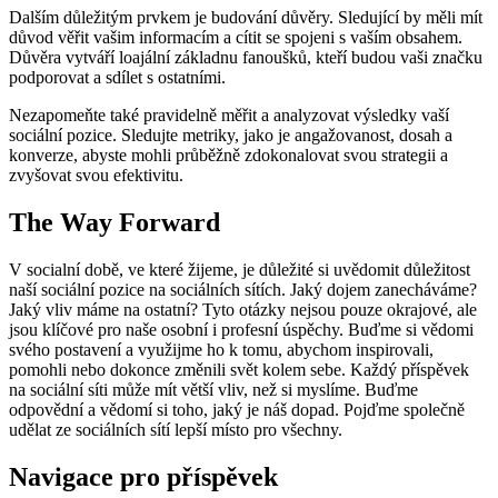
Dalším důležitým prvkem je budování důvěry. Sledující by měli mít
důvod věřit vašim informacím a cítit se spojeni s vaším obsahem.
Důvěra vytváří loajální základnu fanoušků, kteří budou vaši značku
podporovat a sdílet s ostatními.
Nezapomeňte také pravidelně měřit a analyzovat výsledky vaší
sociální pozice. Sledujte metriky, jako je angažovanost, dosah a
konverze, abyste mohli průběžně zdokonalovat svou strategii a
zvyšovat svou efektivitu.
The Way Forward
V socialní době, ve které žijeme, je důležité si uvědomit důležitost
naší sociální pozice na sociálních sítích. Jaký dojem zanecháváme?
Jaký vliv máme na ostatní? Tyto otázky nejsou pouze okrajové, ale
jsou klíčové pro naše osobní i profesní úspěchy. Buďme si vědomi
svého postavení a využijme ho k tomu, abychom inspirovali,
pomohli nebo dokonce změnili svět kolem sebe. Každý příspěvek
na sociální síti může mít větší vliv, než si myslíme. Buďme
odpovědní a vědomí si toho, jaký je náš dopad. Pojďme společně
udělat ze sociálních sítí lepší místo pro všechny.
Navigace pro příspěvek