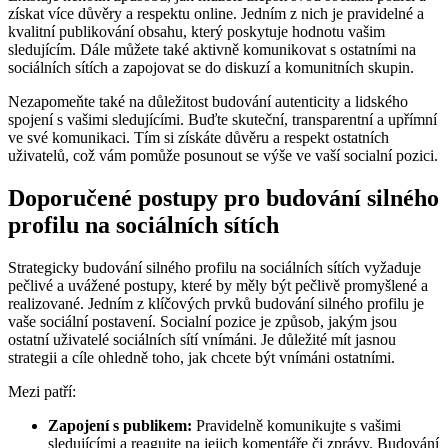
získat více důvěry a respektu online. Jedním z nich je pravidelné a
kvalitní publikování obsahu, který poskytuje hodnotu vašim
sledujícím. Dále můžete také aktivně komunikovat s ostatními na
sociálních sítích a zapojovat se do diskuzí a komunitních skupin.
Nezapomeňte také na důležitost budování autenticity a lidského
spojení s vašimi sledujícími. Buďte skuteční, transparentní a upřímní
ve své komunikaci. Tím si získáte důvěru a respekt ostatních
uživatelů, což vám pomůže posunout se výše ve vaší socialní pozici.
Doporučené postupy pro budování silného
profilu na sociálních sítích
Strategicky budování silného profilu na sociálních sítích vyžaduje
pečlivé a uvážené postupy, které by měly být pečlivě promyšlené a
realizované. Jedním z klíčových prvků budování silného profilu je
vaše sociální postavení. Socialní pozice je způsob, jakým jsou
ostatní uživatelé sociálních sítí vnímáni. Je důležité mít jasnou
strategii a cíle ohledně toho, jak chcete být vnímáni ostatními.
Mezi patří:
Zapojení s publikem:
Pravidelně komunikujte s vašimi
sledujícími a reagujte na jejich komentáře či zprávy. Budování