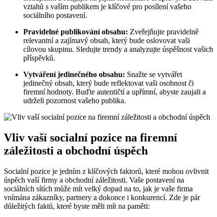
vztahů s vaším publikem je klíčové pro posílení vašeho
sociálního postavení.
Pravidelné publikování obsahu:
Zveřejňujte pravidelně
relevantní a zajímavý obsah, který bude oslovovat vaši
cílovou skupinu. Sledujte trendy a analyzujte úspěšnost vašich
příspěvků.
Vytváření jedinečného obsahu:
Snažte se vytvářet
jedinečný obsah, který bude reflektovat vaši osobnost či
firemní hodnoty. Buďte autentičtí a upřímní, abyste zaujali a
udrželi pozornost vašeho publika.
Vliv vaší socialní pozice na firemní
záležitosti a obchodní úspěch
Socialní pozice je jedním z klíčových faktorů, které mohou ovlivnit
úspěch vaší firmy a obchodní záležitosti. Vaše postavení na
sociálních sítích může mít velký dopad na to, jak je vaše firma
vnímána zákazníky, partnery a dokonce i konkurencí. Zde je pár
důležitých faktů, které byste měli mít na paměti: