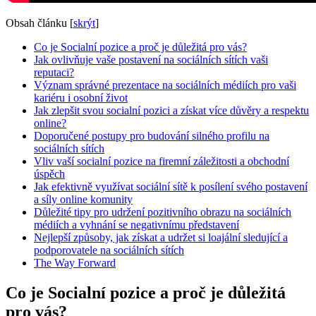
Obsah článku
[
skrýt
]
Co je Socialní pozice a proč je důležitá pro vás?
Jak ovlivňuje vaše postavení na sociálních sítích vaši
reputaci?
Význam správné prezentace na sociálních médiích pro vaši
kariéru i osobní život
Jak zlepšit svou socialní pozici a získat více důvěry a respektu
online?
Doporučené postupy pro budování silného profilu na
sociálních sítích
Vliv vaší socialní pozice na firemní záležitosti a obchodní
úspěch
Jak efektivně využívat sociální sítě k posílení svého postavení
a síly online komunity
Důležité tipy pro udržení pozitivního obrazu na sociálních
médiích a vyhnání se negativnímu představení
Nejlepší způsoby, jak získat a udržet si loajální sledující a
podporovatele na sociálních sítích
The Way Forward
Co je Socialní pozice a proč je důležitá
pro vás?