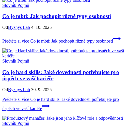
Slovník Pojmů
Co je mbti: Jak pochopit různé typy osobností
Od
Byznys Lab
4. 10. 2025
Přečtěte si více
Co je mbti: Jak pochopit různé typy osobností
Slovník Pojmů
Co je hard skills: Jaké dovednosti potřebujete pro
úspěch ve vaší kariéře
Od
Byznys Lab
30. 9. 2025
Přečtěte si více
Co je hard skills: Jaké dovednosti potřebujete pro
úspěch ve vaší kariéře
Slovník Pojmů