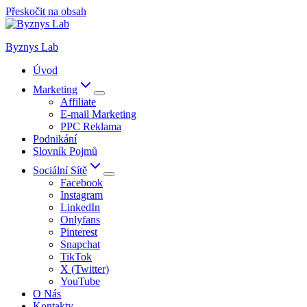
Přeskočit na obsah
Byznys Lab
Úvod
Marketing
Affiliate
E-mail Marketing
PPC Reklama
Podnikání
Slovník Pojmů
Sociální Sítě
Facebook
Instagram
LinkedIn
Onlyfans
Pinterest
Snapchat
TikTok
X (Twitter)
YouTube
O Nás
Kontakty