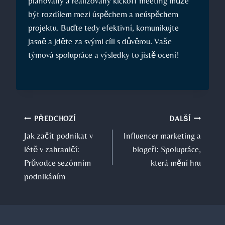
plánovaný a realizovaný kickoff meeting může
být rozdílem mezi úspěchem a neúspěchem
projektu. Buďte tedy efektivní, komunikujte
jasně a jděte za svými cíli s důvěrou. Vaše
týmová spolupráce a výsledky to jistě ocení!
Navigace
PŘEDCHOZÍ
DALŠÍ
Jak začít podnikat v
Influencer marketing a
pro
létě v zahraničí:
blogeři: Spolupráce,
příspěvek
Průvodce sezónním
která mění hru
podnikáním