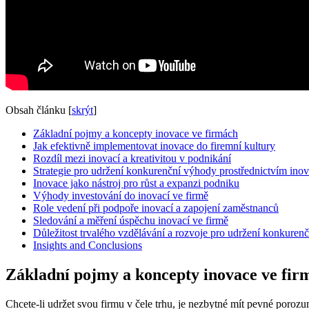
Obsah článku
[
skrýt
]
Základní pojmy a koncepty inovace ve firmách
Jak efektivně implementovat inovace do firemní kultury
Rozdíl mezi inovací a kreativitou v podnikání
Strategie pro udržení konkurenční výhody prostřednictvím inov
Inovace jako nástroj pro růst a expanzi podniku
Výhody investování do inovací ve firmě
Role vedení při podpoře inovací a zapojení zaměstnanců
Sledování a měření úspěchu inovací ve firmě
Důležitost trvalého vzdělávání a rozvoje pro udržení konkurenč
Insights and Conclusions
Základní pojmy a koncepty inovace ve fir
Chcete-li udržet svou firmu v čele trhu, je nezbytné mít pevné poro