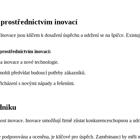
 prostřednictvím inovací
ovace jsou klíčem k dosažení úspěchu a udržení se na špičce. Existuje ně
prostřednictvím inovací:
a inovace a nové technologie.
 mohli předvídat budoucí potřeby zákazníků.
řicházení s novými nápady a řešeními.
dniku
pnost inovace. Inovace umožňují firmě zůstat konkurenceschopnou a udrž
e podporována a oceněna, je klíčové pro úspěch. Zaměstnanci by měli m