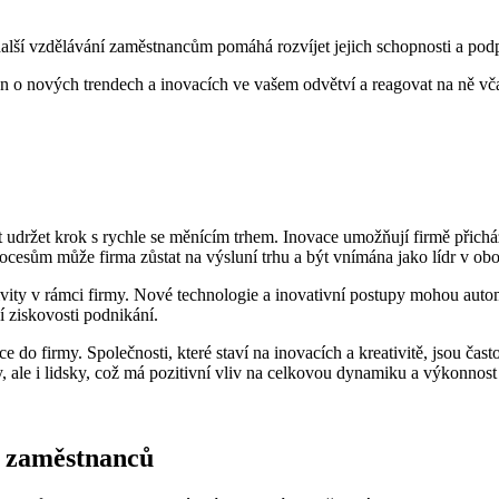
další vzdělávání zaměstnancům pomáhá rozvíjet jejich schopnosti a po
án o nových trendech a inovacích ve vašem odvětví a reagovat na ně vč
t udržet krok s rychle se měnícím trhem. Inovace umožňují firmě přichá
esům může firma zůstat na výsluní trhu a být vnímána jako lídr v obo
ivity v rámci firmy. Nové technologie a inovativní postupy mohou autom
 ziskovosti podnikání.
 do firmy. Společnosti, které staví na inovacích a kreativitě, jsou často
y, ale i lidsky, což má pozitivní vliv na celkovou dynamiku a výkonnost
í zaměstnanců