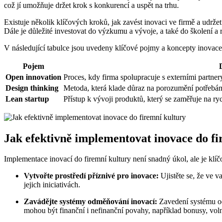
což jí umožňuje držet krok s konkurencí a uspět na trhu.
Existuje několik klíčových kroků, jak zavést inovaci ve firmě a udržet
Dále je důležité investovat do výzkumu a vývoje, a také do školení a
V následující tabulce jsou uvedeny klíčové pojmy a koncepty inovace
Pojem
Open innovation
Proces, kdy firma spolupracuje s externími partne
Design thinking
Metoda, která klade důraz na porozumění potřebám
Lean startup
Přístup k vývoji produktů, který se zaměřuje na ryc
Jak efektivně implementovat inovace do fi
Implementace inovací do firemní kultury není snadný úkol, ale je klíč
Vytvořte prostředí příznivé pro inovace:
Ujistěte se, že ve 
jejich iniciativách.
Zavádějte systémy odměňování inovací:
Zavedení systému od
mohou být finanční i nefinanční povahy, například bonusy, vol