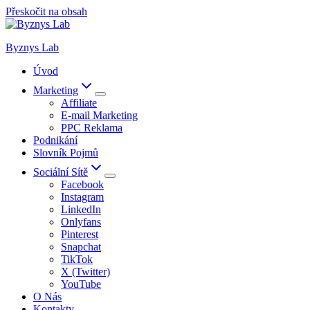
Přeskočit na obsah
Byznys Lab
Úvod
Marketing
Affiliate
E-mail Marketing
PPC Reklama
Podnikání
Slovník Pojmů
Sociální Sítě
Facebook
Instagram
LinkedIn
Onlyfans
Pinterest
Snapchat
TikTok
X (Twitter)
YouTube
O Nás
Kontakty