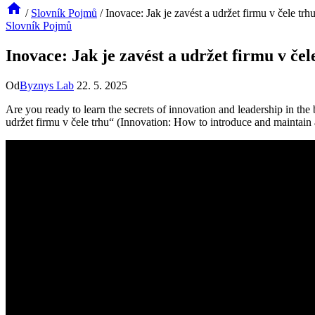
/
Slovník Pojmů
/
Inovace: Jak je zavést a udržet firmu v čele trh
Slovník Pojmů
Inovace: Jak je zavést a udržet firmu v čel
Od
Byznys Lab
22. 5. 2025
Are you ready to learn the secrets of innovation and leadership in the 
udržet firmu v čele trhu“ (Innovation: How to introduce and maintain a