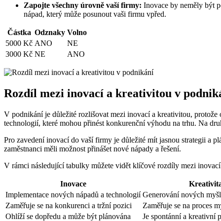
Zapojte všechny úrovně vaší firmy:
Inovace by neměly být po
nápad, který může posunout vaši firmu vpřed.
Částka
Odznaky
Volno
5000 Kč
ANO
NE
3000 Kč
NE
ANO
Rozdíl mezi inovací a kreativitou v podnik
V podnikání je důležité rozlišovat mezi inovací a kreativitou, protož
technologií, které mohou přinést konkurenční výhodu na trhu. Na dru
Pro zavedení inovací do vaší firmy je důležité mít jasnou strategii a 
zaměstnanci měli možnost přinášet nové nápady a řešení.
V rámci následující tabulky můžete vidět klíčové rozdíly mezi inovací
Inovace
Kreativit
Implementace nových nápadů a technologií
Generování nových myšle
Zaměřuje se na konkurenci a tržní pozici
Zaměřuje se na proces my
Ohlíží se dopředu a může být plánována
Je spontánní a kreativní 