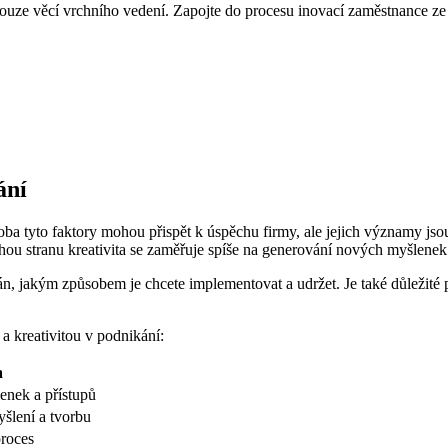
uze věcí vrchního vedení. Zapojte do procesu inovací zaměstnance ze 
ání
e oba tyto faktory mohou přispět k úspěchu firmy, ale jejich významy j
hou stranu kreativita se zaměřuje spíše na generování nových myšlenek 
plán, jakým způsobem je chcete implementovat a udržet. Je také důležité
 a kreativitou v podnikání:
a
nek a přístupů
šlení a tvorbu
proces