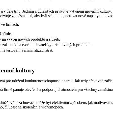
 ji v čele trhu. Jedním z důležitých prvků je vytváření inovační kultur
 rozvoje zaměstnanců, aby byli schopni generovat nové nápady a inovac
 ve firmách:
Definice
ry na vývoji nových produktů a služeb.
 zákazníků a tvorbu uživatelsky orientovaných produktů.
hlé testování a minimalizaci ztrát.
remní kultury
ová pro udržení konkurenceschopnosti na trhu. Jak tedy efektivně začlen
vaší firmě panuje otevřená a podporující atmosféra pro všechny zaměstn
měňování za inovace může být efektivním způsobem, jak motivovat z
no, či účast na školeních a workshopech.