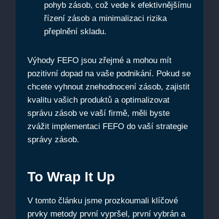
pohyb zásob, což ⁤vede k efektivnějšímu
​řízení zásob ⁢a minimalizaci ⁢rizika
přeplnění skladu.
Výhody FEFO⁣ jsou zřejmé a mohou mít
⁢pozitivní ⁢dopad ⁣na vaše podnikání. Pokud se
chcete vyhnout znehodnocení zásob, zajistit
kvalitu ⁢vašich produktů a optimalizovat
správu zásob ve vaší firmě, měli byste
zvážit implementaci ​FEFO ⁤do vaší strategie
správy zásob.
To Wrap‌ It Up
V tomto článku jsme prozkoumali klíčové
prvky⁣ metody první ​vypršel,⁢ první vybrán a