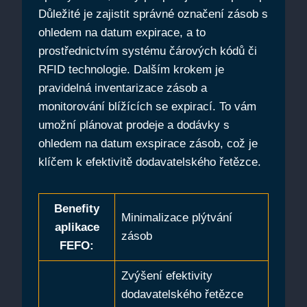
Důležité‍ je zajistit správné označení zásob⁤ s
ohledem na datum ⁢expirace, a to
prostřednictvím systému⁢ čárových kódů či
RFID ⁣technologie. Dalším krokem je
pravidelná inventarizace zásob a
monitorování‍ blížících se ⁢expirací. To vám
umožní plánovat prodeje a dodávky s ​
ohledem na datum​ exspirace zásob, což je
klíčem k efektivitě⁤ dodavatelského řetězce.
Benefity
Minimalizace plýtvání
aplikace
zásob
FEFO:
Zvýšení efektivity⁣
dodavatelského ⁢řetězce