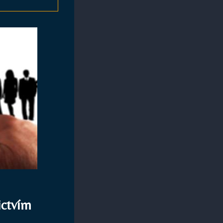
ictvím