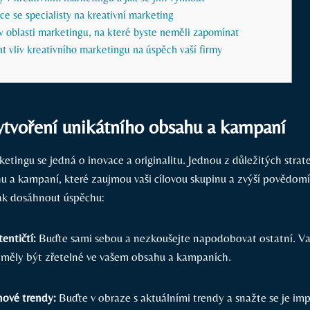
e ⁣se specialisty na kreativní marketing
v ‍oblasti marketingu, ⁤na které ‍byste neměli zapomínat
‌ vliv kreativního ⁣marketingu na ⁣úspěch vaší firmy
ytvoření ‍unikátního obsahu a kampaní
etingu ⁤se jedná⁣ o inovace a originalitu. Jednou⁤ z důležitých⁤ strateg
 a⁣ kampaní,​ které zaujmou⁢ vaši cílovou skupinu a zvýší povědomí 
jak dosáhnout úspěchu:
tentičtí:
​Buďte sami sebou a ⁤nezkoušejte napodobovat‍ ostatní. Va
měly být zřetelné ‌ve vašem obsahu​ a⁤ kampaních.
ové⁢ trendy:
Buďte ‍v obraze s aktuálními​ trendy a⁣ snažte se je i