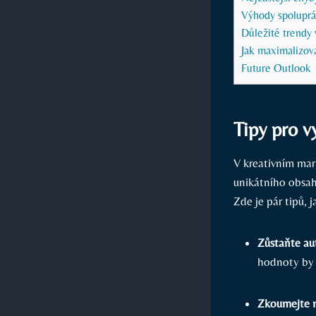
Výhody spoluprác
Důležité trendy 
Jak maximalizovat
Future Outlook
Tipy pro v
V kreativním ‍mark
unikátního obsahu
Zde je pár tipů, 
Zůstaňte ‌au
hodnoty by 
Zkoumejte n