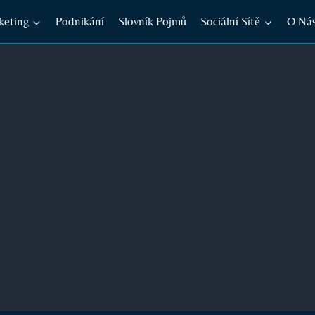
keting
Podnikání
Slovník Pojmů
Sociální Sítě
O Ná