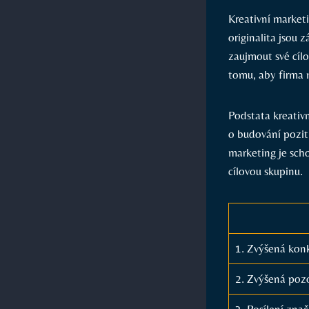
Kreativní marketi
originalita jsou 
zaujmout své cíl
tomu, aby‍ firma m
Podstata kreativn
o ⁤budování pozit
marketing ‍je sch
cílovou skupinu.
1. Zvýšená kon
2. Zvýšená poz
3. Posílení znač