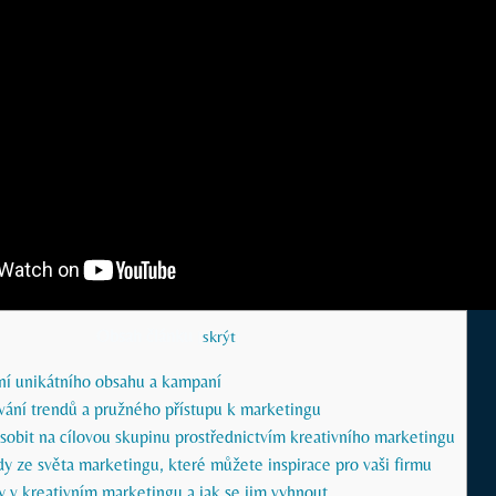
Obsah článku
[
skrýt
]
ní ‍unikátního obsahu a kampaní
vání trendů a ‍pružného přístupu k marketingu
ůsobit na cílovou skupinu prostřednictvím ‌kreativního⁣ marketingu
 ⁤ze světa​ marketingu, které můžete ‌inspirace pro vaši ⁣firmu
 v​ kreativním marketingu‍ a jak⁢ se jim vyhnout