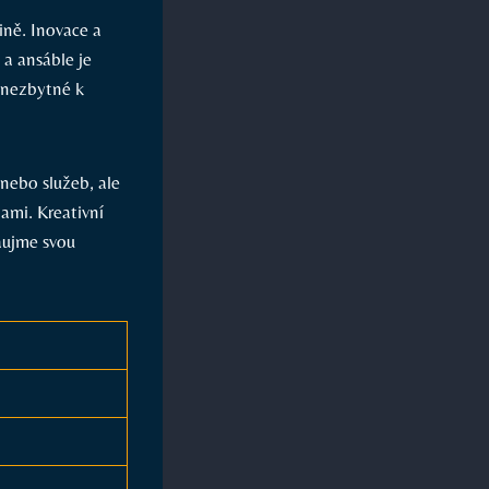
ně. ‍Inovace a
a ansáble‌ je
 nezbytné⁣ k
nebo ⁢služeb, ale
bami. Kreativní
zaujme svou