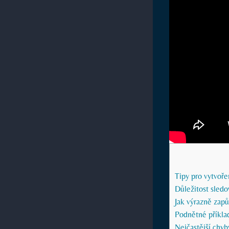
Tipy pro vytvoře
Důležitost sledo
Jak výrazně⁣ zap
Podnětné příklady
Nejčastější chyby