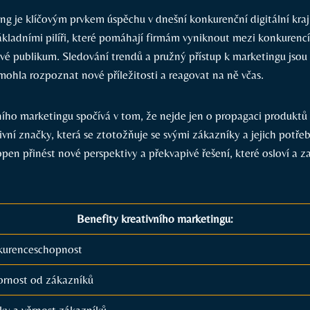
ng je‍ klíčovým prvkem úspěchu v dnešní konkurenční⁣ digitální kraji
základními pilíři, které pomáhají firmám vyniknout mezi konkurencí‌ 
ové publikum. Sledování trendů a pružný přístup k marketingu jsou
ohla‌ rozpoznat‌ nové ‍příležitosti a reagovat‌ na ‍ně včas.
ího ‍marketingu spočívá v tom, že nejde⁣ jen o propagaci produktů⁣ 
ivní značky, která se ztotožňuje se svými zákazníky a ​jejich⁤ potře
open ⁣přinést nové perspektivy a⁢ překvapivé řešení, ⁣které osloví a 
Benefity ⁣kreativního marketingu:
kurenceschopnost
ornost od zákazníků
ky ​a věrnost zákazníků