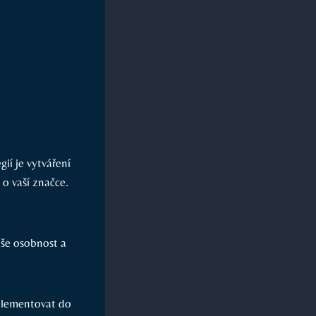
ií je vytváření​
o‍ vaší značce.
še osobnost a‍
mplementovat do