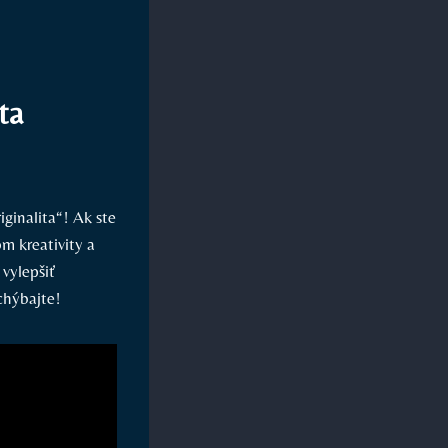
ta
iginalita“! Ak ste
m⁣ kreativity a
vylepšiť‍
chýbajte!