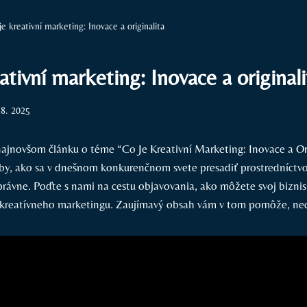
je kreativní marketing: Inovace a originalita
ativní marketing: Inovace a originali
 8. 2025
ajnovšom článku ⁣o téme ​“Co Je Kreativní ⁣Marketing: Inovace a Or
y,⁢ ako ⁣sa v dnešnom konkurenčnom‌ svete presadiť⁢ prostredníctvo
 správne. Poďte s nami⁣ na ⁣cestu objavovania, ako môžete svoj biznis 
‍kreatívneho marketingu. ⁣Zaujímavý obsah vám v tom ⁢pomôže, ne