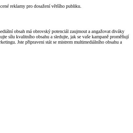
cené reklamy pro dosažení většího publiku.
mediální obsah má obrovský potenciál zaujmout a angažovat diváky
jte sílu kvalitního obsahu a sledujte, jak se vaše kampaně proměňují
rketingu. Jste připraveni stát se mistrem multimediálního obsahu a