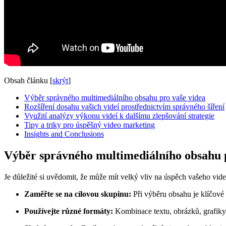
Obsah článku
[
skrýt
]
Výběr správného multimediálního obsahu pro vaše videa
Rozšíření dosahu vašich videí prostřednictvím správného šíření
Využití analýzy výkonu videí k dalšímu zlepšování strategie
Tipy a triky pro úspěšný video marketing
Insights and Conclusions
Výběr správného multimediálního obsahu p
Je důležité si uvědomit, že může mít velký vliv na úspěch vašeho video
Zaměřte se na cílovou skupinu:
Při výběru obsahu je klíčové z
Používejte různé formáty:
Kombinace textu, obrázků, grafiky 