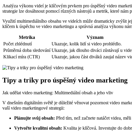
Analýza výkonu videí je klíčovým prvkem pro úspěšný video marketing
strategie lze dosáhnout pomocí různých nástrojů a metrik, které nám 
Využití multimediálního obsahu ve videích může dramaticky zvýšit jej
klíčem k úspěchu ve video marketingu a správná analýza výkonu n
Metrika
Význam
Počet zhlédnutí
Ukazuje, kolik lidí si video prohlédlo.
Průměrná doba sledování
Ukazuje, jak dlouho diváci zůstávají u vide
Klikací míra (CTR)
Ukazuje, jakou část diváků zaujal název vi
Tipy a triky pro úspěšný video marketing
Jak udělat video marketing: Multimediální obsah a jeho vliv
V dnešním digitálním světě je důležité věnovat pozornost video mark
vaší video marketingové strategii:
Plánujte svůj obsah:
Před tím, než začnete natáčet videa, měli 
Vytvořte kvalitní obsah:
Kvalita je klíčová. Investujte do dob