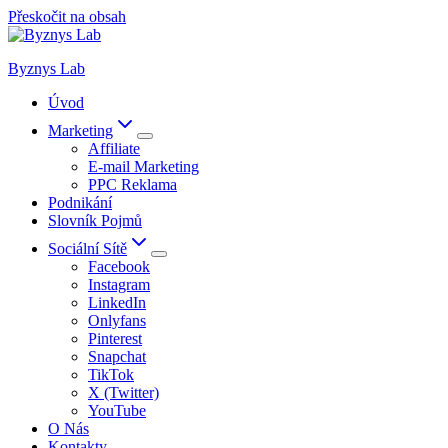
Přeskočit na obsah
Byznys Lab
Úvod
Marketing
Affiliate
E-mail Marketing
PPC Reklama
Podnikání
Slovník Pojmů
Sociální Sítě
Facebook
Instagram
LinkedIn
Onlyfans
Pinterest
Snapchat
TikTok
X (Twitter)
YouTube
O Nás
Kontakty