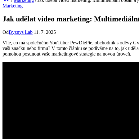
/
Marketing
/
Jak udělat video marketing: Multimediální obsah a j
Marketing
Jak udělat video marketing: Multimediální
Od
Byznys Lab
11. 7. 2025
Víte, co má společného YouTuber PewDiePie, obchodník s oděvy Gymsh
vaši značku nebo firmu? V tomto článku se podíváme na to, jak uděla
pomohou posunout vaše marketingové strategie na novou úroveň.