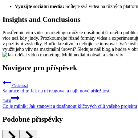
Využijte sociální média:
Sdílejte svá videa na různých platfo
Insights and Conclusions
Prostřednictvím videa marketingu můžete dosáhnout širokého publika
více než kdy jindy. Prozkoumejte různé formáty videa a experimentujt
v pozitivní výsledky. Buďte kreativní a nebojte se inovovat. Vaše úsil
využít jeho vliv na maximální úrovni? Sledujte náš blog a buďte v ob
Navigace pro příspěvek
Předchozí
Saturace trhu: Jak na ni reagovat a najít nové příležitosti
Další
Co je milník: Jak stanovit a dosáhnout klíčových cílů vašeho projektu
Podobné příspěvky