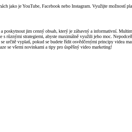
rmách jako je YouTube, Facebook nebo Instagram. Využijte možností pla
 a poskytnout jim cenný obsah, který je zábavný a informativní. Multi
e s různými strategiemi, abyste maximálně využili jeho moc. Nepodceňu
í se určitě vyplatí, pokud se budete řídit osvědčenými principy videa ma
raze se všemi novinkami a tipy pro úspěšný video marketing!