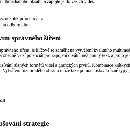
multimediálního obsahu a zapojte je do vašich videí.
než několik průměrných.
obsahu odborníkům.
tvím správného šíření
ím správného šíření, je klíčové se zaměřit na vytváření kvalitního mul
á obecně větší potenciál pro zapojení diváků než pouhý text, a proto je
užívání různých formátů videí a grafických prvků. Kombinace krátkých vi
e. Vytváření různorodého obsahu může také pomoci oslovit různé typy pu
ost
pšování strategie