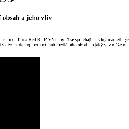
eho vliv
 obsah a jeho vliv
ark a firma Red Bull? Všechny tři se spoléhají na silný marketingový
t video marketing pomocí multimediálního obsahu a jaký vliv může mít n