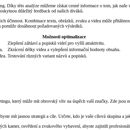
. Díky této analýze můžeme získat cenné informace o tom, jak naše vid
poskytnou důležitý feedback od našich diváků.
ich účinnost. Kombinace textu, obrázků, zvuku a videa může přitáhnout
ám pomůže dosáhnout požadovaných výsledků.
Možnosti optimalizace
Zlepšení záhlaví a popisků videí pro vyšší atraktivitu.
a.
Zkrácení délky videa a vylepšení informační hodnoty obsahu.
dea.
Testování různých variant názvů a popisků.
etingu, který může mít obrovský vliv na úspěch vaší značky. Zde jsou 
byste mít jasnou strategii a cíle. Určete, kdo je vaše cílová skupina a 
rých kamer, osvětlení a zvukového vybavení, abyste zajistili profesionál