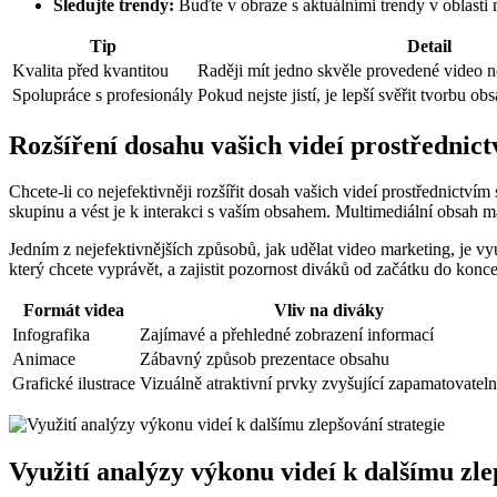
Sledujte trendy:
Buďte v obraze s aktuálními trendy v oblasti 
Tip
Detail
Kvalita před kvantitou
Raději mít jedno skvěle provedené video 
Spolupráce s profesionály
Pokud nejste jistí, je lepší svěřit tvorbu 
Rozšíření dosahu vašich videí prostřednic
Chcete-li co nejefektivněji rozšířit dosah vašich videí prostřednictv
skupinu a vést je k interakci s vaším obsahem. Multimediální obsah m
Jedním z nejefektivnějších způsobů, jak udělat video marketing, je vy
který chcete vyprávět, a zajistit pozornost diváků od začátku do konc
Formát videa
Vliv na diváky
Infografika
Zajímavé a přehledné zobrazení informací
Animace
Zábavný způsob prezentace obsahu
Grafické ilustrace
Vizuálně atraktivní prvky zvyšující zapamatovateln
Využití analýzy výkonu videí k dalšímu zle