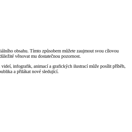
timediálního obsahu. Tímto způsobem můžete zaujmout svou cílovou
 důležité věnovat mu dostatečnou pozornost.
deí, infografik, animací a grafických ilustrací může posílit příběh,
blika a přilákat nové sledující.