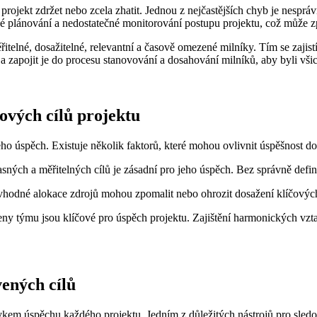
ojekt zdržet nebo zcela zhatit. Jednou z nejčastějších chyb je nesprá
 plánování a nedostatečné monitorování postupu projektu, což může zp
měřitelné, dosažitelné, relevantní a časově omezené milníky. Tím se zajis
 zapojit je do procesu stanovování a dosahování milníků, aby byli všic
čových cílů projektu
eho úspěch. Existuje několik faktorů, které mohou ovlivnit úspěšnost dos
sných a měřitelných cílů je zásadní pro jeho úspěch. Bez správně defin
dné alokace zdrojů mohou zpomalit nebo ohrozit dosažení klíčových cílů
ny týmu jsou klíčové pro úspěch projektu. Zajištění harmonických vzta
vených cílů
kem úspěchu každého projektu. Jedním z důležitých nástrojů pro sledo