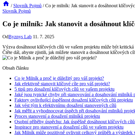
/
Slovník Pojmů
/
Co je milník: Jak stanovit a dosáhnout klíčovýc
Slovník Pojmů
Co je milník: Jak stanovit a dosáhnout klí
Od
Byznys Lab
11. 7. 2025
Výzva dosáhnout klíčových cílů ve vašem projektu může být kritická 
Čtěte dál, abyste zjistili, jak můžete stanovit a dosáhnout klíčových 
Obsah článku
Co je Milník a proč je důležitý pro váš projekt?
Jak efektivně stanovit klíčové cíle pro váš projekt?
5 tipů pro dosažení klíčových cílů ve vašem projektu
Jaké jsou typické chyby při stanovování a dosahování milníků 
Faktory ovlivňující úspěšnost dosažení klíčových cílů projektu
Jak vést tým k efektivnímu dosažení stanovených cílů
Jak měřit a vyhodnocovat úspěch při dosahování milníků proje
Proces stanovení a dosažení milníků projektu
Osobní příběhy úspěchu: Jak úspěšně dosáhnout klíčových cílů
Inspirace pro stanovení a dosažení cílů ve vašem projektu
Jak Milník může pozitivně ovlivnit celkový průběh a výsledek 