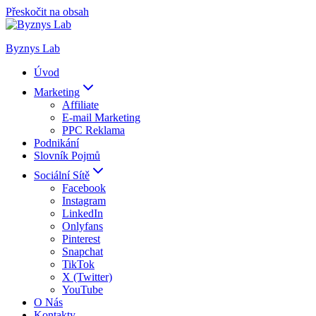
Přeskočit na obsah
Byznys Lab
Úvod
Marketing
Affiliate
E-mail Marketing
PPC Reklama
Podnikání
Slovník Pojmů
Sociální Sítě
Facebook
Instagram
LinkedIn
Onlyfans
Pinterest
Snapchat
TikTok
X (Twitter)
YouTube
O Nás
Kontakty