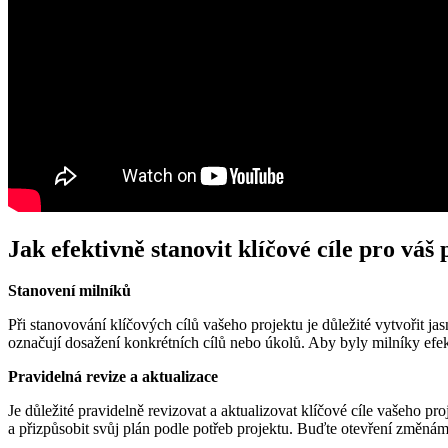
Jak efektivně stanovit klíčové cíle pro váš 
Stanovení milníků
Při stanovování klíčových cílů vašeho projektu je důležité vytvořit 
označují dosažení konkrétních cílů nebo úkolů. Aby byly milníky efek
Pravidelná revize a aktualizace
Je důležité pravidelně revizovat a aktualizovat klíčové cíle vašeho p
a přizpůsobit svůj plán podle potřeb projektu. Buďte otevření změnám 