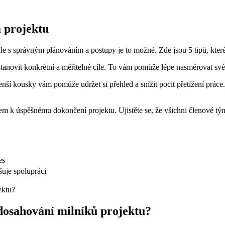
m projektu
ale s správným plánováním a postupy je to možné. Zde jsou 5 tipů, k
stanovit konkrétní a měřitelné cíle. To vám pomůže lépe nasměrovat své
nší kousky vám pomůže udržet si přehled a snížit pocit přetížení prác
m k úspěšnému dokončení projektu. Ujistěte se, že všichni členové tým
es
uje spolupráci
 dosahování milníků projektu?