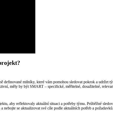
projekt?
jasně definované milníky, které vám pomohou sledovat pokrok a udržet t
tivní, měly by být SMART – specifické, měřitelné, dosažitelné, releva
rojektu, aby reflektovaly aktuální situaci a potřeby týmu. Průběžné sl
a nebojte se aktualizovat své cíle podle aktuálních potřeb a požadavků