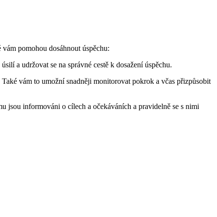
teré vám pomohou dosáhnout úspěchu:
 úsilí a udržovat se na správné cestě k dosažení úspěchu.
e. Také vám to umožní snadněji monitorovat pokrok a včas přizpůsobit
u jsou informováni o cílech a očekáváních a pravidelně se s nimi