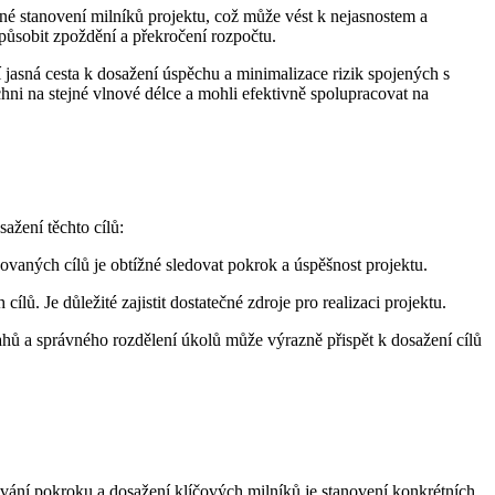
vné stanovení milníků projektu, což může vést k nejasnostem a
ůsobit zpoždění a překročení rozpočtu.
tí jasná cesta k dosažení úspěchu a minimalizace rizik spojených s
hni na stejné vlnové délce a mohli efektivně spolupracovat na
ažení těchto cílů:
ovaných cílů je obtížné sledovat pokrok a úspěšnost projektu.
. Je důležité zajistit dostatečné zdroje pro realizaci projektu.
hů a správného rozdělení úkolů může výrazně přispět k dosažení cílů
vání pokroku a dosažení klíčových milníků je stanovení konkrétních