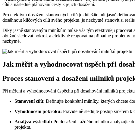
cílů a následné plánování cesty k jejich dosažení.
Pro efektivní dosažení stanovených cílů je důležité mít jasně defino
dosáhnout klíčových cílů svého projektu, je nezbytné stanovit si reali
Díky jasně stanoveným milníkům může váš tým efektivněji pracovat sm
obtížné sledovat pokrok a efektivně reagovat na případné problémy n
nezbytné.
Jak měřit a vyhodnocovat úspěch při dosa
Proces stanovení a dosažení milníků proje
Při měření a vyhodnocování úspěchu při dosahování milníků projektu j
Stanovení cílů:
Definujte konkrétní milníky, kterých chcete dos
Vyhodnocení pokroku:
Pravidelně sledujte postup směrem k 
Analýza výsledků:
Po dosažení každého milníku analyzujte dos
projektu.