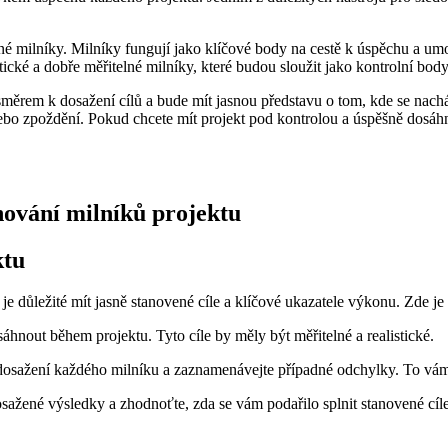
vané milníky. Milníky fungují jako klíčové body na cestě k úspěchu a u
stické a dobře měřitelné milníky, které budou sloužit jako kontrolní bo
ěrem k dosažení cílů a bude mít jasnou představu o tom, kde se nachá
ebo zpoždění. Pokud chcete mít projekt pod kontrolou a úspěšně dosáhn
hování milníků projektu
ktu
e důležité mít jasně stanovené cíle a klíčové ukazatele výkonu. Zde je
áhnout během projektu. Tyto cíle by měly být měřitelné a realistické.
dosažení každého milníku a zaznamenávejte případné odchylky. To vám
ažené výsledky a zhodnoťte, zda se vám podařilo splnit stanovené cíl