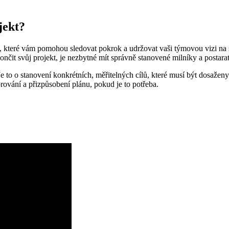
jekt?
ky, které vám pomohou sledovat pokrok a udržovat vaši týmovou vizi na 
it svůj projekt, je nezbytné mít správně stanovené milníky a postarat 
Je to o stanovení konkrétních, měřitelných cílů, které musí být dosaže
ování a přizpůsobení plánu, pokud je to potřeba.