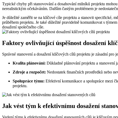
Typické chyby při stanovování a dosahování milníků projektu mohou pr
nerealistickým očekáváním. Dalším častým problémem je nedostatečné
Je důležité zaměřit se na klíčové cíle projektu a stanovit specifické, 
průběhem projektu. Je také důležité pravidelně komunikovat s týmem a
dosažení společného cíle.
Faktory ovlivňující úspěšnost dosažení klí
Správné stanovení a dosažení klíčových cílů projektu je zásadní pro j
Kvalita plánování:
Důkladné plánování projektu a stanovení ja
Zdroje a rozpočet:
Nedostatek finančních prostředků nebo nevho
Spolupráce týmu:
Efektivní komunikace a spolupráce mezi čle
projektu.
Jak vést tým k efektivnímu dosažení stano
Vedení týmu k efektivnímu dosažení stanovených cílů je klíčovým prv