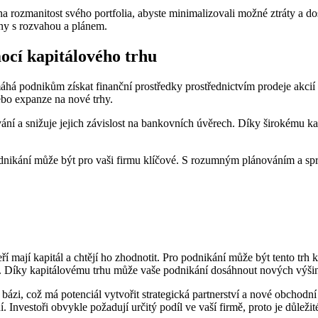
a rozmanitost svého portfolia, abyste minimalizovali možné ztráty a d
ny s rozvahou a plánem.
ocí kapitálového trhu
máhá podnikům získat finanční prostředky prostřednictvím prodeje akc
ebo expanze na nové trhy.
ní a snižuje jejich závislost na bankovních úvěrech. Díky širokému kap
 podnikání může být pro vaši firmu klíčové. S rozumným plánováním a s
 kteří mají kapitál a chtějí ho zhodnotit. Pro podnikání může být tento 
hů. Díky kapitálovému trhu může vaše podnikání dosáhnout nových výši
, což má potenciál vytvořit strategická partnerství a nové obchodní příl
. Investoři obvykle požadují určitý podíl ve vaší firmě, proto je důleži