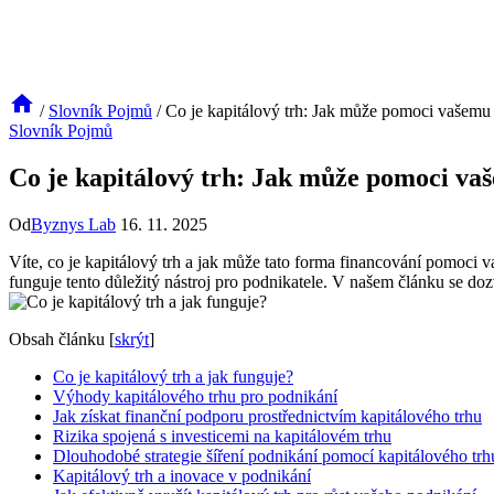
/
Slovník Pojmů
/
Co je kapitálový trh: Jak může pomoci vašemu 
Slovník Pojmů
Co je kapitálový trh: Jak může pomoci va
Od
Byznys Lab
16. 11. 2025
Víte, co je kapitálový trh a jak může tato forma financování pomoci v
funguje tento důležitý nástroj pro podnikatele. V našem článku se do
Obsah článku
[
skrýt
]
Co je kapitálový trh a jak funguje?
Výhody kapitálového trhu pro podnikání
Jak získat finanční podporu prostřednictvím kapitálového trhu
Rizika spojená s investicemi na kapitálovém trhu
Dlouhodobé strategie šíření podnikání pomocí kapitálového trh
Kapitálový trh a inovace v podnikání