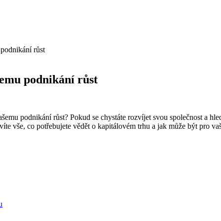
podnikání růst
šemu podnikání růst
ašemu podnikání růst? Pokud se chystáte rozvíjet svou společnost a hle
zvíte vše, co potřebujete vědět o kapitálovém trhu a jak může být pro
u