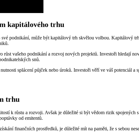
ím kapitálového trhu
 své podnikání, může být kapitálový trh skvělou volbou. Kapitálový trh je
niků.
růst vašeho podnikání a rozvoj nových projektů. Investoři hledají nové p
 podnikatelských snů.
nutnosti splácení půjček nebo úroků. Investoři věří ve váš potenciál 
ém trhu
ostí k růstu a rozvoji. Avšak je důležité si být vědom rizik spojených s
 poptávky od emitentů.
ání finančních prostředků, je důležité mít na paměti, že s sebou nese urči