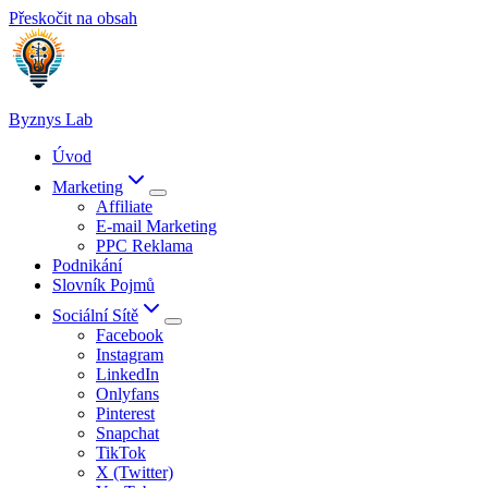
Přeskočit na obsah
Byznys Lab
Úvod
Marketing
Affiliate
E-mail Marketing
PPC Reklama
Podnikání
Slovník Pojmů
Sociální Sítě
Facebook
Instagram
LinkedIn
Onlyfans
Pinterest
Snapchat
TikTok
X (Twitter)