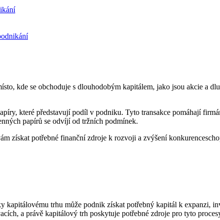
ikání
 podnikání
místo, kde se obchoduje s dlouhodobým kapitálem, jako jsou akcie a dl
apíry, které představují podíl v podniku. Tyto transakce pomáhají firm
enných papírů se odvíjí od tržních podmínek.
m získat potřebné finanční zdroje k rozvoji a zvýšení konkurenceschopn
íky kapitálovému trhu může podnik získat potřebný kapitál k expanzi, in
vacích, a právě kapitálový trh poskytuje potřebné zdroje pro tyto proces