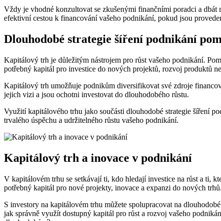
Vždy je vhodné konzultovat se zkušenými finančními poradci a dbát n
efektivní cestou k financování vašeho podnikání, pokud jsou provede
Dlouhodobé strategie šíření podnikání pom
Kapitálový trh je důležitým nástrojem pro růst vašeho podnikání. Po
potřebný kapitál pro investice do nových projektů, rozvoj produktů n
Kapitálový trh umožňuje podnikům diversifikovat své zdroje financová
jejich vizi a jsou ochotni investovat do dlouhodobého růstu.
Využití kapitálového trhu jako součásti dlouhodobé strategie šíření
trvalého úspěchu a udržitelného růstu vašeho podnikání.
Kapitálový trh a inovace v podnikání
V kapitálovém trhu se setkávají ti, kdo hledají investice na růst a ti,
potřebný kapitál pro nové projekty, inovace a expanzi do nových tr
S investory na kapitálovém trhu můžete spolupracovat na dlouhodobé bázi
jak správně využít dostupný kapitál pro růst a rozvoj vašeho podnikání