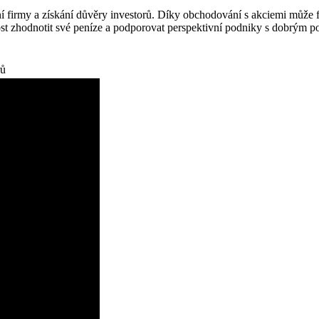
í firmy a získání důvěry investorů. Díky obchodování s akciemi může fir
st zhodnotit své peníze a podporovat perspektivní podniky s dobrým po
rů