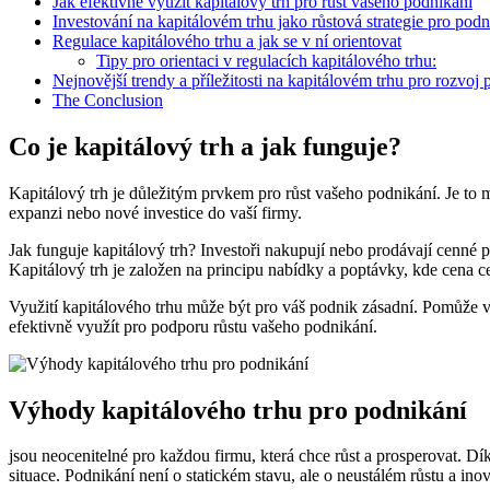
Jak efektivně využít kapitálový trh pro růst vašeho podnikání
Investování na kapitálovém trhu jako růstová strategie pro podn
Regulace kapitálového trhu a jak se v ní orientovat
Tipy pro orientaci v regulacích kapitálového trhu:
Nejnovější trendy a příležitosti na kapitálovém trhu pro rozvoj
The Conclusion
Co je kapitálový trh a jak funguje?
Kapitálový trh je důležitým prvkem pro růst vašeho podnikání. Je to 
expanzi nebo nové investice do vaší firmy.
Jak funguje kapitálový trh? Investoři nakupují nebo prodávají cenné p
Kapitálový trh je založen na principu nabídky a poptávky, kde cena c
Využití kapitálového trhu může být pro váš podnik zásadní. Pomůže vá
efektivně využít pro podporu růstu vašeho podnikání.
Výhody kapitálového trhu pro podnikání
jsou neocenitelné pro každou firmu, která chce růst a prosperovat. D
situace. Podnikání není o statickém stavu, ale o neustálém růstu a ino