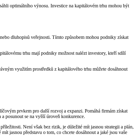
osáhli optimálního výnosu. Investice na kapitálovém trhu mohou být
ií nebo dluhopisů veřejnosti. Tímto způsobem mohou podniky získat
itálovému trhu mají podniky možnost nalézt investory, kteří sdílí
právným využitím prostředků z kapitálového trhu můžete dosáhnout
trh klíčovým prvkem pro další rozvoj a expanzi. Pomáhá firmám získat
n a posunout se na vyšší úroveň konkurence.
ežitosti. Není však bez rizik, je důležité mít jasnou strategii a plán,
té mít jasnou představu o tom, co chcete dosáhnout a jaké jsou vaše