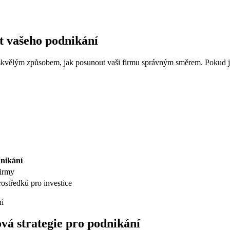
st vašeho podnikání
 skvělým způsobem, jak posunout vaši firmu správným směrem. Pokud js
nikání
firmy
ostředků pro investice
ová strategie pro podnikání