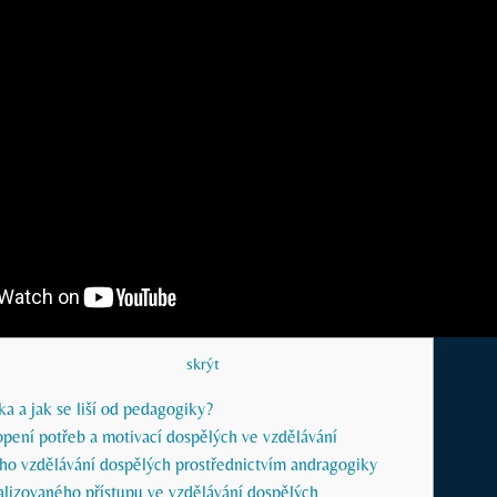
Obsah článku
[
skrýt
]
a a jak se liší od pedagogiky?
pení potřeb a motivací dospělých ve vzdělávání
ího vzdělávání dospělých prostřednictvím andragogiky
alizovaného přístupu ve vzdělávání dospělých