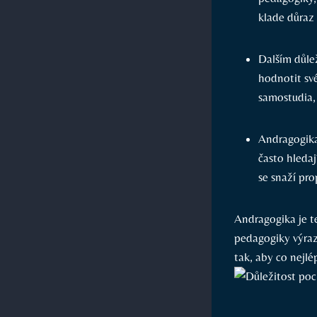
klade důraz
Dalším důlež
hodnotit své
samostudia,
Andragogika 
často hleda
se snaží pro
Andragogika je te
pedagogiky výraz
tak, aby co nejl