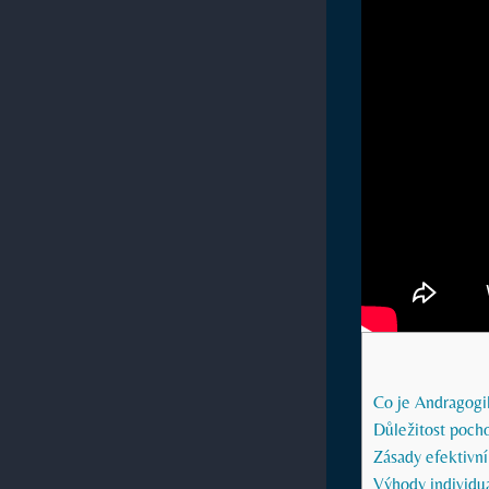
Co je Andragogik
Důležitost pocho
Zásady efektivn
Výhody individu