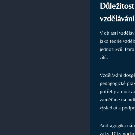
Důležitost
vzdělávání
V oblasti vzdělá
jako teorie vzdě
jednotlivců. Por
cílů.
Vzdělávání dospěl
pedagogické praxi
potřeby a motivac
zaměříme na indi
výsledků a podpoř
Andragogika nám 
žáky. Díky pocho