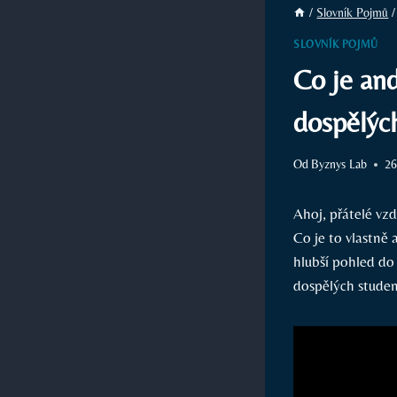
/
Slovník Pojmů
/
SLOVNÍK POJMŮ
Co je and
dospělýc
Od
Byznys Lab
26
Ahoj, přátelé vz
Co je to vlastně 
hlubší pohled do
dospělých studen