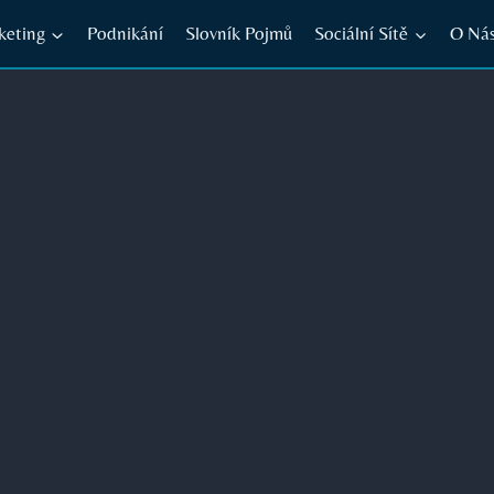
keting
Podnikání
Slovník Pojmů
Sociální Sítě
O Ná