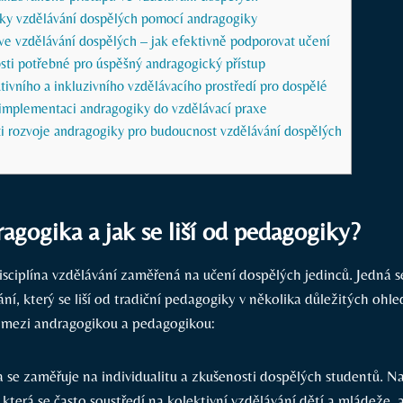
ky vzdělávání dospělých pomocí andragogiky
ve vzdělávání dospělých – jak efektivně podporovat učení
sti potřebné pro úspěšný andragogický přístup
ativního a inkluzivního vzdělávacího prostředí pro dospělé
implementaci andragogiky do vzdělávací praxe
i rozvoje andragogiky pro budoucnost vzdělávání dospělých
agogika a jak se liší od pedagogiky?
isciplína vzdělávání zaměřená na učení dospělých jedinců. Jedná se
ání, který se liší od tradiční pedagogiky v několika důležitých ohle
ů mezi andragogikou a pedagogikou:
 se zaměřuje na individualitu a zkušenosti dospělých studentů. Na
která se často soustředí na kolektivní vzdělávání dětí a mládeže,