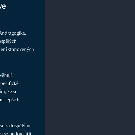
ve
 Andragogika,
ospělých
žení stanovených
věnují
specifické
ím, že se
t lepších
vat s dospělými
m se budou cítit