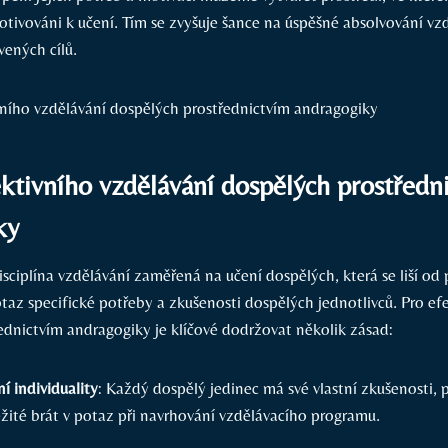
tivováni k učení. Tím se zvyšuje šance na úspěšné absolvování vz
vených cílů.
ktivního vzdělávání dospělých prostředn
ky
sciplína vzdělávání zaměřená na učení dospělých, která se liší od
taz specifické potřeby a zkušenosti dospělých jednotlivců. Pro ef
ednictvím andragogiky je klíčové dodržovat několik zásad:
í individuality
: Každý dospělý jedinec má své vlastní zkušenosti, p
ežité brát v potaz při navrhování vzdělávacího programu.