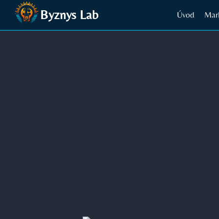
Přeskočit
Byznys Lab
Úvod
Mar
na
obsah