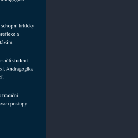
 schopni kriticky
reflexe a
lávání.
spělí studenti
axi. Andragogika
í.
 tradiční
ávací postupy