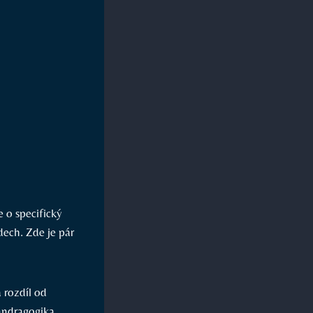
 o specifický
dech. Zde je pár
 rozdíl od
 andragogika