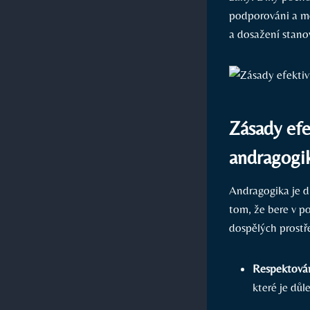
podporováni a mo
a dosažení stano
Zásady efe
andragogi
Andragogika je di
tom, že bere v po
dospělých prostř
Respektován
které je důl