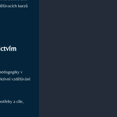
dělávacích kurzů
ictvím
 pedagogiky v
ektivní vzdělávání
otřeby a cíle,