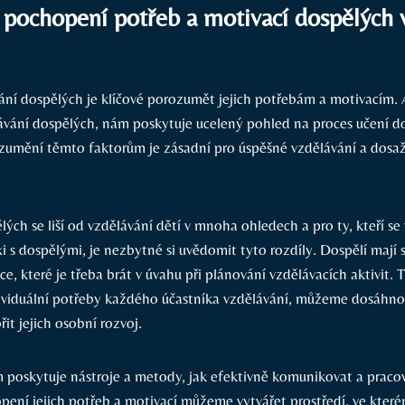
 pochopení potřeb a motivací dospělých 
vání dospělých je klíčové porozumět jejich potřebám a motivacím.
lávání dospělých, nám poskytuje ucelený pohled na proces učení d
ozumění těmto faktorům je zásadní pro úspěšné vzdělávání a dosa
ých se liší od vzdělávání dětí v mnoha ohledech a pro ty, kteří se 
 s dospělými, je nezbytné si uvědomit tyto rozdíly. Dospělí mají 
e, které je třeba brát v úvahu při plánování vzdělávacích aktivit. T
viduální potřeby každého účastníka vzdělávání, můžeme dosáhnou
it jejich osobní rozvoj.
poskytuje nástroje a metody, jak efektivně komunikovat a praco
pení jejich potřeb a motivací můžeme vytvářet prostředí, ve které