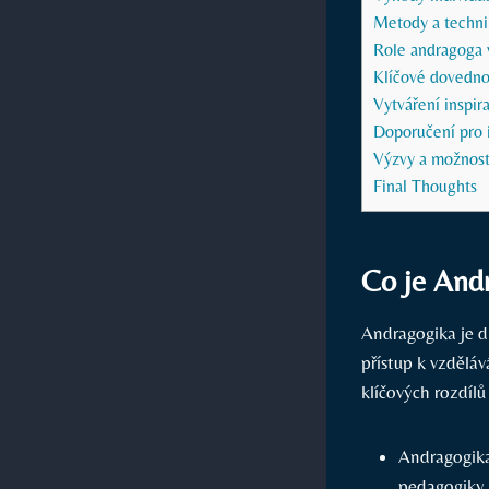
Metody a techni
Role andragoga 
Klíčové dovedno
Vytváření inspir
Doporučení pro 
Výzvy a možnost
Final Thoughts
Co je Andr
Andragogika je d
přístup k vzděláv
klíčových rozdíl
Andragogika
pedagogiky, 