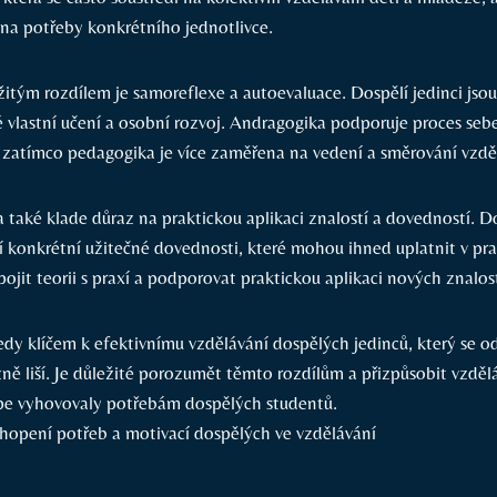
 na potřeby konkrétního jednotlivce.
itým rozdílem je samoreflexe a autoevaluace. Dospělí jedinci jsou
 vlastní učení a osobní rozvoj. Andragogika podporuje proces sebe
 zatímco pedagogika je více zaměřena na vedení a směrování vzdě
také klade důraz na praktickou aplikaci znalostí a dovedností. Do
jí konkrétní užitečné dovednosti, které mohou ihned uplatnit v pr
pojit teorii s praxí a podporovat praktickou aplikaci nových znalost
dy klíčem k efektivnímu vzdělávání dospělých jedinců, který se od
ně liší. Je důležité porozumět těmto rozdílům a přizpůsobit vzděl
épe vyhovovaly potřebám dospělých studentů.