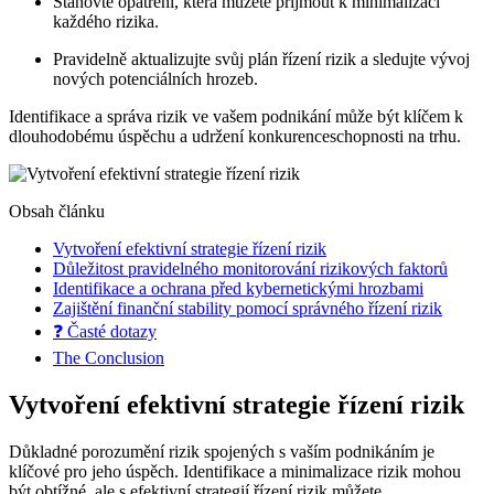
Stanovte opatření, která můžete přijmout k minimalizaci
každého rizika.
Pravidelně aktualizujte svůj plán řízení rizik a sledujte vývoj
nových potenciálních hrozeb.
Identifikace a správa rizik ve vašem podnikání může být klíčem k
dlouhodobému úspěchu a udržení konkurenceschopnosti na trhu.
Obsah článku
Vytvoření efektivní strategie řízení rizik
Důležitost pravidelného monitorování rizikových faktorů
Identifikace a ochrana před kybernetickými hrozbami
Zajištění finanční stability pomocí správného řízení rizik
❓ Časté dotazy
The Conclusion
Vytvoření efektivní strategie řízení rizik
Důkladné porozumění rizik spojených s vaším podnikáním je
klíčové pro jeho úspěch. Identifikace a minimalizace rizik mohou
být obtížné, ale s efektivní strategií řízení rizik můžete