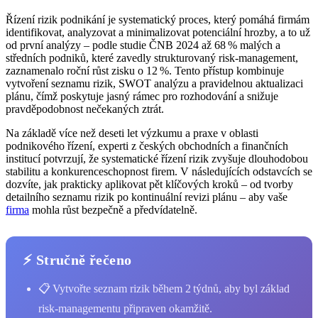
Řízení rizik podnikání je systematický proces, který pomáhá firmám
identifikovat, analyzovat a minimalizovat potenciální hrozby, a to už
od první analýzy – podle studie ČNB 2024 až 68 % malých a
středních podniků, které zavedly strukturovaný risk‑management,
zaznamenalo roční růst zisku o 12 %. Tento přístup kombinuje
vytvoření seznamu rizik, SWOT analýzu a pravidelnou aktualizaci
plánu, čímž poskytuje jasný rámec pro rozhodování a snižuje
pravděpodobnost nečekaných ztrát.
Na základě více než deseti let výzkumu a praxe v oblasti
podnikového řízení, experti z českých obchodních a finančních
institucí potvrzují, že systematické řízení rizik zvyšuje dlouhodobou
stabilitu a konkurenceschopnost firem. V následujících odstavcích se
dozvíte, jak prakticky aplikovat pět klíčových kroků – od tvorby
detailního seznamu rizik po kontinuální revizi plánu – aby vaše
firma
mohla růst bezpečně a předvídatelně.
⚡ Stručně řečeno
📋 Vytvořte seznam rizik během 2 týdnů, aby byl základ
risk‑managementu připraven okamžitě.