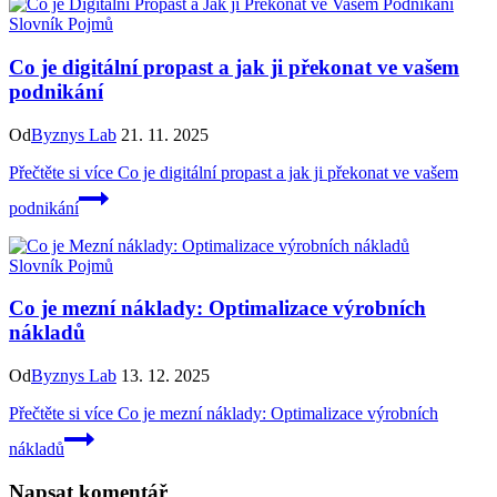
Slovník Pojmů
Co je digitální propast a jak ji překonat ve vašem
podnikání
Od
Byznys Lab
21. 11. 2025
Přečtěte si více
Co je digitální propast a jak ji překonat ve vašem
podnikání
Slovník Pojmů
Co je mezní náklady: Optimalizace výrobních
nákladů
Od
Byznys Lab
13. 12. 2025
Přečtěte si více
Co je mezní náklady: Optimalizace výrobních
nákladů
Napsat komentář