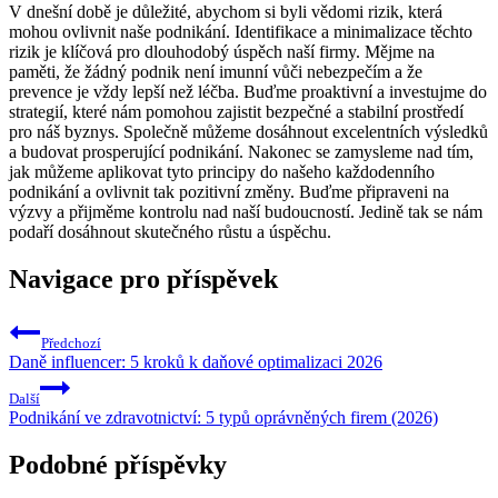
V dnešní době je důležité, abychom si byli vědomi rizik, která
mohou ovlivnit naše podnikání. Identifikace a minimalizace těchto
rizik je klíčová pro dlouhodobý úspěch naší firmy. Mějme na
paměti, že žádný podnik není imunní vůči nebezpečím a že
prevence je vždy lepší než léčba. Buďme proaktivní a investujme do
strategií, které nám pomohou zajistit bezpečné a stabilní prostředí
pro náš byznys. Společně můžeme dosáhnout excelentních výsledků
a budovat prosperující podnikání. Nakonec se zamysleme nad tím,
jak můžeme aplikovat tyto principy do našeho každodenního
podnikání a ovlivnit tak pozitivní změny. Buďme připraveni na
výzvy a přijměme kontrolu nad naší budoucností. Jedině tak se nám
podaří dosáhnout skutečného růstu a úspěchu.
Navigace pro příspěvek
Předchozí
Daně influencer: 5 kroků k daňové optimalizaci 2026
Další
Podnikání ve zdravotnictví: 5 typů oprávněných firem (2026)
Podobné příspěvky