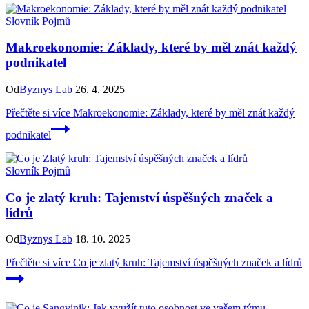
Slovník Pojmů
Makroekonomie: Základy, které by měl znát každý
podnikatel
Od
Byznys Lab
26. 4. 2025
Přečtěte si více
Makroekonomie: Základy, které by měl znát každý
podnikatel
Slovník Pojmů
Co je zlatý kruh: Tajemství úspěšných značek a
lídrů
Od
Byznys Lab
18. 10. 2025
Přečtěte si více
Co je zlatý kruh: Tajemství úspěšných značek a lídrů