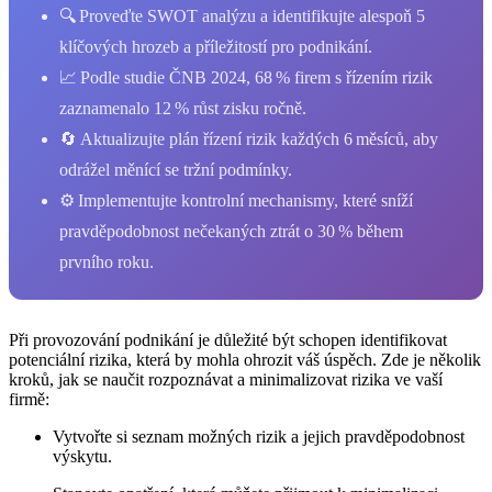
🔍 Proveďte SWOT analýzu a identifikujte alespoň 5
klíčových hrozeb a příležitostí pro podnikání.
📈 Podle studie ČNB 2024, 68 % firem s řízením rizik
zaznamenalo 12 % růst zisku ročně.
🔄 Aktualizujte plán řízení rizik každých 6 měsíců, aby
odrážel měnící se tržní podmínky.
⚙️ Implementujte kontrolní mechanismy, které sníží
pravděpodobnost nečekaných ztrát o 30 % během
prvního roku.
Při provozování podnikání je důležité být schopen identifikovat
potenciální rizika, která by mohla ohrozit váš úspěch. Zde je několik
kroků, jak se naučit rozpoznávat a minimalizovat rizika ve vaší
firmě:
Vytvořte si seznam možných rizik a jejich pravděpodobnost
výskytu.