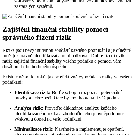
software v podnikání, abyste minimalizovali možnosti zneužití
zastaralých systémů.
Zajištění finanční stability pomocí
správného řízení rizik
Rizika jsou nevyhnutelnou součástí každého podnikání a je důležité
umět je správně identifikovat a minimalizovat. Dobré řízení rizik
může zajištění finanční stability vašeho podniku a pomoci vám
dosáhnout dlouhodobého úspěchu.
Existuje několik kroků, jak se efektivně vypořádat s riziky ve vašem
podnikání:
Identifikace rizik:
Buďte schopni rozpoznat potenciální
hrozby a nebezpečí, které by mohly ovlivnit váš podnik.
Analýza rizik:
Proveďte důkladnou analýzu každého
identifikovaného rizika a zhodnoťte jeho pravděpodobnost
výskytu a dopad na vaše podnikání.
Minimalizace rizik:
Navrhněte a implementujte opatření,
která pomohou snížit nebo eliminovat identifikovaná rizika a