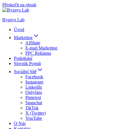
Přeskočit na obsah
Byznys Lab
Úvod
Marketing
Affiliate
E-mail Marketing
PPC Reklama
Podnikání
Slovník Pojmů
Sociální Sítě
Facebook
Instagram
LinkedIn
Onlyfans
Pinterest
Snapchat
TikTok
X (Twitter)
YouTube
O Nás
Kontakty