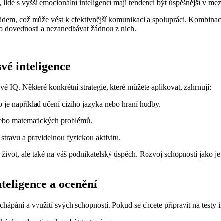
 lidé s vyšší emocionální inteligencí mají tendenci být úspěšnější v mezi
em, což může vést k efektivnější komunikaci a spolupráci. Kombinace k
yto dovednosti a nezanedbávat žádnou z nich.
své inteligence
vé IQ. Některé konkrétní strategie, které můžete aplikovat, zahrnují:
 je například učení cizího jazyka nebo hraní hudby.
nebo matematických problémů.
stravu a pravidelnou fyzickou aktivitu.
 život, ale také na váš podnikatelský úspěch. Rozvoj schopností jako je
nteligence a ocenění
hápání a využití svých schopností. Pokud se chcete připravit na testy in