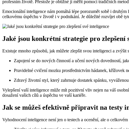
profesním životě. Přestože je obtížné ji měřit pomocí tradičních metod,
Emocionální inteligence nám pomáhá lépe porozumět sobě i druhým lid
celkovému úspěchu v životě i v podnikání. Je důležité rozvíjet obě t
Jaké jsou konkrétní strategie pro zlepšení 
Existuje mnoho způsobů, jak můžete zlepšit svou inteligenci a zvýšit s
Zapojení se do nových činností a učení nových dovedností, jako
Pravidelné cvičení mozku prostřednictvím hádanek, křížovek 
Zdravý životní styl, který zahrnuje dostatek spánku, vyváženou 
Vylepšení vaší inteligence může mít pozitivní vliv nejen na váš osobní
dosažení vašich cílů a úspěchu ve vaší kariéře.
Jak se můžeš efektivně připravit na testy i
Vyhodnocení inteligence není jen o testech a ocenění, ale o celkovém c