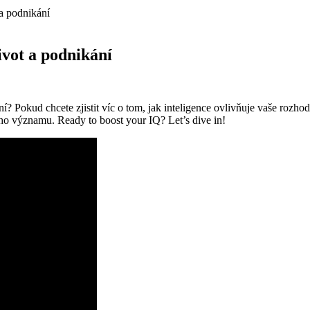
 a podnikání
ivot a podnikání
kání? Pokud chcete zjistit víc o tom, jak inteligence ovlivňuje vaše ro
jího významu. Ready to boost your IQ? Let’s dive in!