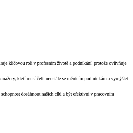
hraje klíčovou roli v profesním životě a podnikání, protože ovlivňuje
manažery, kteří musí čelit neustále se měnícím podmínkám a vymýšlet
ši schopnost dosáhnout našich cílů a být efektivní v pracovním