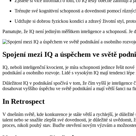
Zjistěte si více informací o tom, co IQ testy obecně zahrnují a
Trénujte své kognitivní schopnosti a dovednosti pomocí různých
Udržujte si dobrou fyzickou kondici a zdravý životní styl, proto
Pamatujte, že IQ není jediným měřítkem inteligence a schopností. Je 
Spojení mezi IQ a úspěchem ve světě podni
IQ, neboli inteligenční kvocient, je míra schopnosti jedince řešit nov
podnikání a osobního rozvoje. Lidé s vysokým IQ mají tendenci lépe z
Důležitost IQ v podnikání spočívá v tom, že čím vyšší je inteligence č
dosahovat vyššího úspěchu ve světě podnikání a mají větší šanci na
In Retrospect
V dnešním světě, kde konkurence je stále větší a rychlejší, je důleži
talent nebo se snažíte zlepšit své dovednosti, je důležité si uvědomit,
proces, nikoli pouhý stav. Buďte otevření novým výzvám a možnostem