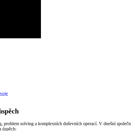
zvoje
 úspěch
ning, problem solving a komplexních duševních operací. V dnešní společ
a úspěch: