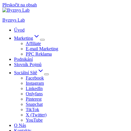
Přeskočit na obsah
Byznys Lab
Úvod
Marketing
Affiliate
E-mail Marketing
PPC Reklama
Podnikání
Slovník Pojmů
Sociální Sítě
Facebook
Instagram
LinkedIn
Onlyfans
Pinterest
Snapchat
TikTok
X (Twitter)
YouTube
O Nás
Kontakty