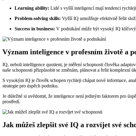
Learning ability:
Lidé s vyšší inteligencí mají tendenci rych
Problem-solving skills:
Vyšší IQ umožňuje efektivně řešit složi
Success in business:
V podnikání může být vysoký IQ klíčový p
Význam inteligence v profesním životě a p
IQ, neboli intelligence quotient, je měření schopnosti člověka adaptov
naše schopnosti přizpůsobit se změnám, plánovat a řešit komplexní úk
S vysokým IQ je člověk schopen rychleji chápat nové informace, analy
strategie pro úspěch podniku.
Je důležité si uvědomit, že inteligence není jediným faktorem pro úspě
prostředí.
Jak můžeš zlepšit své IQ a rozvíjet své sch