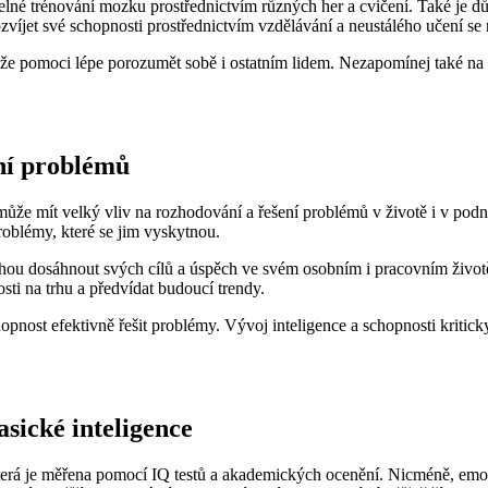
lné trénování mozku prostřednictvím různých her a cvičení. Také je důle
víjet své schopnosti prostřednictvím vzdělávání a neustálého učení se
může pomoci lépe porozumět sobě i ostatním lidem. Nezapomínej také na t
ení problémů
rá může mít velký vliv na rozhodování a řešení problémů v životě i v po
problémy, které se jim vyskytnou.
omohou dosáhnout svých cílů a úspěch ve svém osobním i pracovním život
osti na trhu a předvídat budoucí trendy.
opnost efektivně řešit problémy. Vývoj inteligence a schopnosti kritic
asické inteligence
terá je měřena pomocí IQ testů a akademických ocenění. Nicméně, emoci