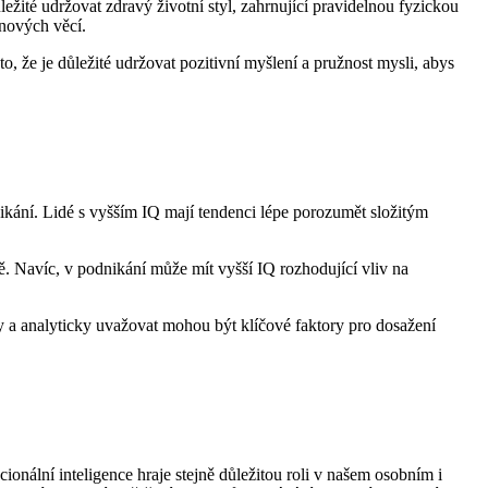
žité udržovat zdravý životní styl, zahrnující pravidelnou fyzickou
 nových věcí.
o, že je důležité udržovat pozitivní myšlení a pružnost mysli, abys
dnikání. Lidé s vyšším IQ mají tendenci lépe porozumět složitým
ě. Navíc, v podnikání může mít vyšší IQ rozhodující vliv na
ky a analyticky uvažovat mohou být klíčové faktory pro dosažení
onální inteligence hraje stejně důležitou roli v našem osobním i