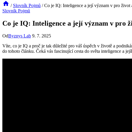
/
Slovník Pojmů
/
Co je IQ: Inteligence a její význam v pro život
Slovník Pojmů
Co je IQ: Inteligence a její význam v pro ž
Od
Byznys Lab
9. 7. 2025
Víte, co je IQ a proč je tak důležité pro váš úspěch v životě a podni
do tohoto článku. Čeká vás fascinující cesta do světa inteligence a je