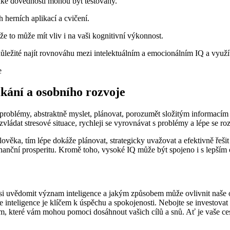
 jaké dovednosti mohou být testovány.
 herních aplikací a cvičení.
že to může mít vliv i na vaši kognitivní výkonnost.
důležité najít rovnováhu mezi intelektuálním a emocionálním IQ a využí
kání a osobního rozvoje
é problémy, abstraktně myslet, plánovat, porozumět složitým informacím 
vládat stresové situace, rychleji se vyrovnávat s problémy a lépe se ro
lověka, tím lépe dokáže plánovat, strategicky uvažovat a efektivně řeši
 finanční prosperitu. Kromě toho, vysoké IQ může být spojeno i s lepš
té si uvědomit význam inteligence a jakým způsobem může ovlivnit naše 
 že inteligence je klíčem k úspěchu a spokojenosti. Nebojte se investova
, které vám mohou pomoci dosáhnout vašich cílů a snů. Ať je vaše ces