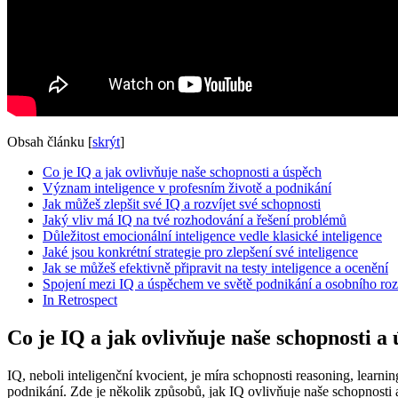
Obsah článku
[
skrýt
]
Co je IQ a jak ovlivňuje naše schopnosti a úspěch
Význam inteligence v profesním životě a podnikání
Jak můžeš zlepšit své IQ a rozvíjet své schopnosti
Jaký vliv má IQ na tvé rozhodování a řešení problémů
Důležitost emocionální inteligence vedle klasické inteligence
Jaké jsou konkrétní strategie pro zlepšení své inteligence
Jak se můžeš efektivně připravit na testy inteligence a ocenění
Spojení mezi IQ a úspěchem ve světě podnikání a osobního ro
In Retrospect
Co je IQ a jak ovlivňuje naše schopnosti a
IQ, neboli inteligenční kvocient, je míra schopnosti reasoning, lear
podnikání. Zde je několik způsobů, jak IQ ovlivňuje naše schopnosti 