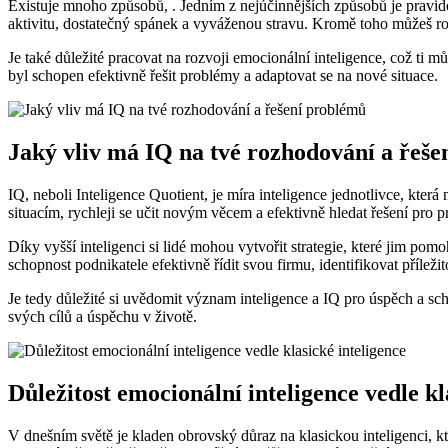
Existuje mnoho způsobů, . Jedním z nejúčinnějších způsobů je pravide
aktivitu, dostatečný spánek a vyváženou stravu. Kromě toho můžeš roz
Je také důležité pracovat na rozvoji emocionální inteligence, což ti 
byl schopen efektivně řešit problémy a adaptovat se na nové situace.
Jaký vliv má IQ na tvé rozhodování a řeš
IQ, neboli Inteligence Quotient, je míra inteligence jednotlivce, kte
situacím, rychleji se učit novým věcem a efektivně hledat řešení pro 
Díky vyšší inteligenci si lidé mohou vytvořit strategie, které jim p
schopnost podnikatele efektivně řídit svou firmu, identifikovat příležit
Je tedy důležité si uvědomit význam inteligence a IQ pro úspěch a sch
svých cílů a úspěchu v životě.
Důležitost emocionální inteligence vedle kl
V dnešním světě je kladen obrovský důraz na klasickou inteligenci, k