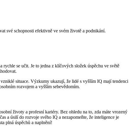
vat své schopnosti efektivně ve svém životě a podnikání.
a rychle se učit. Je to jedna z klíčových složek úspěchu ve světě
zhodovat.
t vzniklé situace. Výzkumy ukazují, že lidé s vyšším IQ mají tendenci
ím osobním rozvojem a vyšším sebevědomím.
osobní životy a profesní kariéry. Bez ohledu na to, zda máte vrozený
t čas a úsilí do rozvoje svého IQ a nezapomeňte, že inteligence je
ta plná úspěchů a naplnění!