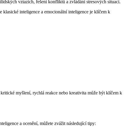
lidských vztazích, řešení konfliktů a zvládání stresových situací.
lasické inteligence a emocionální inteligence je klíčem k
 kritické myšlení, rychlá reakce nebo kreativita může být klíčem k
teligence a ocenění, můžete zvážit následující tipy: