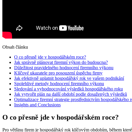
Obsah článku
O co přesně jde v hospodářském roce?
Jak správně plánovat firemní výkon do budoucna?
Důležitost pravidelného hodnocení firemního výkonu
Klíčové ukazatele pro posouzení úspěchu firmy
Jak efektivně uplatnit hospodářský rok ve vašem podnikání
Spolehlivé metody hodnocení firemního výkonu
Sledování a vyhodnocování výsledků hospodářského roku
Jak vytvořit plán na další období podle dosažených výsledků
Optimalizace firemní strategie prostřednictvím hospodářského 
Insights and Conclusions
O co přesně jde v hospodářském roce?
Pro většinu firem je hospodářský rok klíčovým obdobím, během kteréh