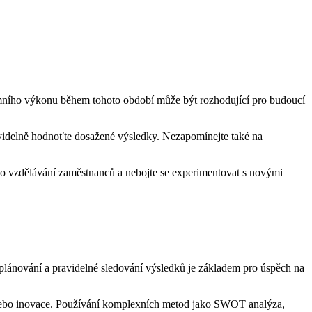
emního výkonu během tohoto období může být rozhodující pro budoucí
pravidelně hodnoťte dosažené výsledky. Nezapomínejte také na
e do vzdělávání zaměstnanců a nebojte se experimentovat s novými
 plánování a pravidelné sledování výsledků je základem pro úspěch na
sů nebo inovace. Používání komplexních metod jako SWOT analýza,