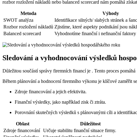
rozbor rozložení nákladů nebo balanced scorecard nám pomáhá získat
Metoda
Výhody
SWOT analýza
Identifikace silných/ slabých stránek a šan
Rozbor rozložení nákladů
Zjistíme, které aspekty podnikání jsou nák
Balanced scorecard
Vyhodnotíme finanční i nefinanční faktor
Sledování a vyhodnocování výsledků hosp
Důležitou součástí správy firemních financí je . Tento proces pomáhá fi
Během plánování a hodnocení firemního výkonu je klíčové zaměřit se 
Zdroje financování a jejich efektivita.
Finanční výsledky, jako například zisk či ztráta.
Porovnání skutečných výsledků s plánovanými cíli a identifika
Oblast
Důležitost
Zdroje financování
Určuje stabilitu finanční situace firmy.