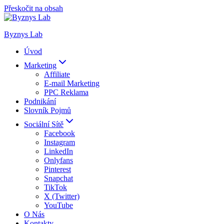
Přeskočit na obsah
Byznys Lab
Úvod
Marketing
Affiliate
E-mail Marketing
PPC Reklama
Podnikání
Slovník Pojmů
Sociální Sítě
Facebook
Instagram
LinkedIn
Onlyfans
Pinterest
Snapchat
TikTok
X (Twitter)
YouTube
O Nás
Kontakty