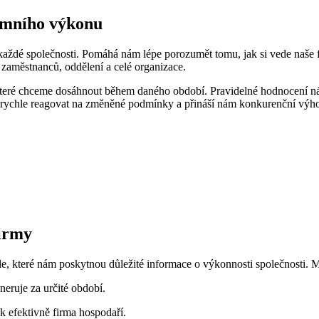
remního výkonu
každé společnosti. Pomáhá nám lépe porozumět tomu, jak si vede naše f
 zaměstnanců, oddělení a celé organizace.
 které chceme dosáhnout během daného období. Pravidelné hodnocení ná
 rychle reagovat na změněné podmínky a přináší nám konkurenční výho
firmy
e, které nám poskytnou důležité informace o výkonnosti společnosti. Mez
neruje za určité období.
k efektivně firma hospodaří.