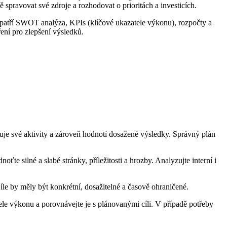
 spravovat své zdroje a rozhodovat o prioritách a investicích.
 patří SWOT analýza, KPIs (klíčové ukazatele výkonu), rozpočty a
ření pro zlepšení výsledků.
je své aktivity a zároveň hodnotí dosažené výsledky. Správný plán
ťte silné a slabé stránky, příležitosti a hrozby. Analyzujte interní i
Cíle by měly být konkrétní, dosažitelné a časově ohraničené.
ele výkonu a porovnávejte je s plánovanými cíli. V případě potřeby