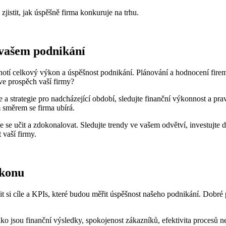
istit, jak úspěšně firma konkuruje na trhu.
 vašem podnikání
otí celkový výkon a úspěšnost podnikání. Plánování a hodnocení fir
ve prospěch vaší firmy?
le a strategie pro nadcházející období, sledujte finanční výkonnost a 
 směrem se firma ubírá.
e se učit a zdokonalovat. Sledujte trendy ve vašem odvětví, investujt
 vaší firmy.
ýkonu
t si cíle a KPIs, které budou měřit úspěšnost našeho podnikání. Dobré
 jako jsou finanční výsledky, spokojenost zákazníků, efektivita proce