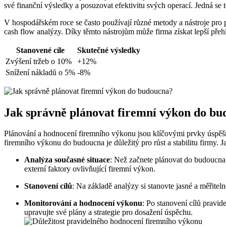
své finanční výsledky a posuzovat efektivitu svých operací. Jedná se 
V hospodářském roce se často používají různé metody a nástroje pro 
cash flow analýzy. Díky těmto nástrojům může firma získat lepší přehl
Stanovené cíle
Skutečné výsledky
Zvýšení tržeb o 10%
+12%
Snížení nákladů o 5%
-8%
Jak správně plánovat firemní výkon do b
Plánování a hodnocení firemního výkonu jsou klíčovými prvky úspěšn
firemního výkonu do budoucna je důležitý pro růst a stabilitu firmy.
Analýza současné situace
: Než začnete plánovat do budoucna, j
externí faktory ovlivňující firemní výkon.
Stanovení cílů
: Na základě analýzy si stanovte jasné a měřiteln
Monitorování a hodnocení výkonu
: Po stanovení cílů pravi
upravujte své plány a strategie pro dosažení úspěchu.