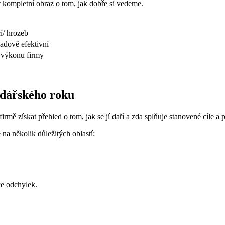
 kompletní obraz o tom, jak dobře si vedeme.
cí/ hrozeb
ladově efektivní
y výkonu firmy
odářského roku
rmě získat přehled o tom, jak se jí daří a zda splňuje stanovené cíle a 
na několik důležitých oblastí:
ce odchylek.