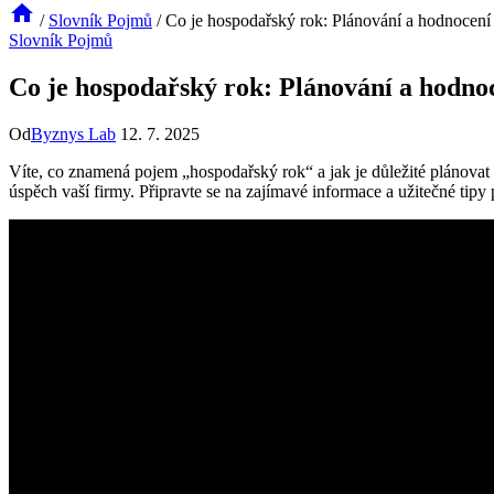
/
Slovník Pojmů
/
Co je hospodařský rok: Plánování a hodnocení
Slovník Pojmů
Co je hospodařský rok: Plánování a hodno
Od
Byznys Lab
12. 7. 2025
Víte, co znamená pojem „hospodařský rok“ a jak je důležité plánova
úspěch vaší firmy. Připravte se na zajímavé informace a užitečné tip