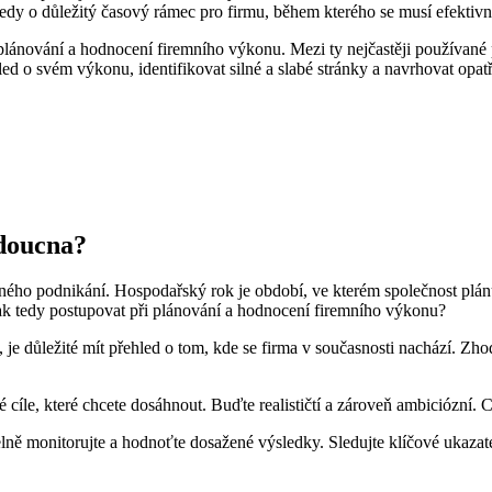
tedy o důležitý časový rámec pro firmu, během kterého se musí efektivně
plánování a hodnocení firemního výkonu. Mezi ty nejčastěji používané
ed o svém výkonu, identifikovat silné a slabé stránky a navrhovat opat
udoucna?
ého podnikání. Hospodařský rok je období, ve kterém společnost plánu
 Jak tedy postupovat při plánování a hodnocení firemního výkonu?
e důležité mít přehled o tom, kde se firma v současnosti nachází. Zhodno
é cíle, které chcete dosáhnout. Buďte realističtí a zároveň ambiciózní. 
delně monitorujte a hodnoťte dosažené výsledky. Sledujte klíčové ukazat