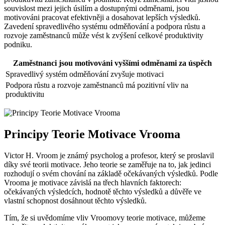
souvislost mezi jejich úsilím a dostupnými odměnami, jsou
motivováni pracovat efektivněji a dosahovat lepších výsledků.
Zavedení spravedlivého systému odměňování a podpora růstu a
rozvoje zaměstnanců může vést k zvýšení celkové produktivity
podniku.
Zaměstnanci jsou motivováni vyššími odměnami za úspěch
Spravedlivý systém odměňování zvyšuje motivaci
Podpora růstu a rozvoje zaměstnanců má pozitivní vliv na
produktivitu
Principy Teorie Motivace Vrooma
Victor H. Vroom je známý psycholog a profesor, který se proslavil
díky své teorii motivace. Jeho teorie se zaměřuje na to, jak jedinci
rozhodují o svém chování na základě očekávaných výsledků. Podle
Vrooma je motivace závislá na třech hlavních faktorech:
očekávaných výsledcích, hodnotě těchto výsledků a důvěře ve
vlastní schopnost dosáhnout těchto výsledků.
Tím, že si uvědomíme vliv Vroomovy teorie motivace, můžeme