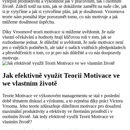
vylepšit produktivitu a výkonnost jak v pracovním, tak i osobním
životě. Záleží totiž na tom, jak se dokážeme zaměřit na naše cíle, jak
si je vytyčíme a jak si vytvoříme plán, jak je dosáhnout. Vroomova
teorie nám pomáhá lépe porozumět tomu, co nás motivuje a jak
můžeme dosáhnout úspěchu.
Díky Vroomově teorii motivace si můžeme uvědomit, že naše
vlastní očekávání a hodnoty hrají klíčovou roli v tom, jak se
rozhodneme jednat. Je důležité si uvědomit, že naše motivace není
jen o vnějších podnětech, ale také o našich vnitřních předpokladech
a přesvědčeních o tom, co je pro nás důležité a co nás doopravdy
motivuje.
Jak efektivně využít Teorii Motivace ve
we vlastním životě
Teorie Motivace ve výkonovém managementu se stal v poslední
době tématem diskuzí a výzkumu, a to zejména díky práci Victora
Vrooma. Jeho teorie zdůrazňuje důležitost motivace pro dosažení
maximální produktivity a efektivity ve firemním prostředí i v
osobním životě. Jak tedy efektivně využít Teorii Motivace ve
vlastním životě?