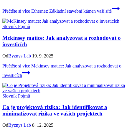
Přečtěte si více
Ethernet: Základní stavební kámen vaší sítě
Slovník Pojmů
Mckinsey matice: Jak analyzovat a rozhodovat o
investicích
Od
Byznys Lab
19. 9. 2025
Přečtěte si více
Mckinsey matice: Jak analyzovat a rozhodovat o
investicích
Slovník Pojmů
Co je projektová rizika: Jak identifikovat a
minimalizovat rizika ve vašich projektech
Od
Byznys Lab
8. 12. 2025