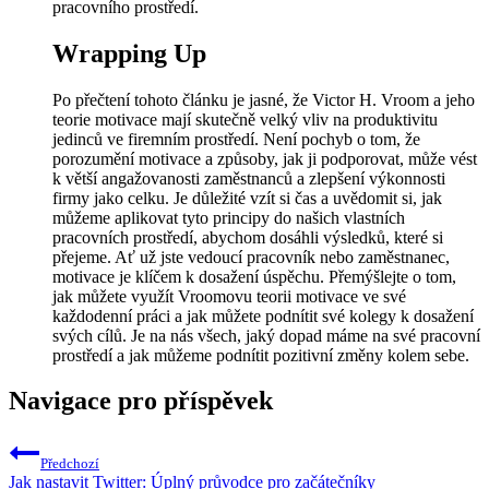
pracovního prostředí.
Wrapping Up
Po přečtení tohoto článku je jasné, že Victor H. Vroom a jeho
teorie motivace mají skutečně velký vliv na produktivitu
jedinců ve firemním prostředí. Není pochyb o tom, že
porozumění motivace a způsoby, jak ji podporovat, může vést
k větší angažovanosti zaměstnanců a zlepšení výkonnosti
firmy jako celku. Je důležité vzít si čas a uvědomit si, jak
můžeme aplikovat tyto principy do našich vlastních
pracovních prostředí, abychom dosáhli výsledků, které si
přejeme. Ať už jste vedoucí pracovník nebo zaměstnanec,
motivace je klíčem k dosažení úspěchu. Přemýšlejte o tom,
jak můžete využít Vroomovu teorii motivace ve své
každodenní práci a jak můžete podnítit své kolegy k dosažení
svých cílů. Je na nás všech, jaký dopad máme na své pracovní
prostředí a jak můžeme podnítit pozitivní změny kolem sebe.
Navigace pro příspěvek
Předchozí
Jak nastavit Twitter: Úplný průvodce pro začátečníky