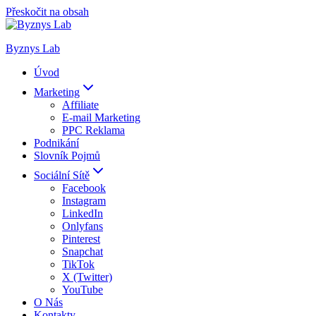
Přeskočit na obsah
Byznys Lab
Úvod
Marketing
Affiliate
E-mail Marketing
PPC Reklama
Podnikání
Slovník Pojmů
Sociální Sítě
Facebook
Instagram
LinkedIn
Onlyfans
Pinterest
Snapchat
TikTok
X (Twitter)
YouTube
O Nás
Kontakty