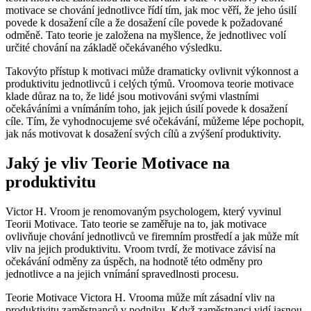
motivace se chování jednotlivce řídí tím, jak moc věří, že jeho úsilí
povede k dosažení cíle a že dosažení cíle povede k požadované
odměně. Tato teorie je založena na myšlence, že jednotlivec volí
určité chování na základě očekávaného výsledku.
Takovýto přístup k motivaci může dramaticky ovlivnit výkonnost a
produktivitu jednotlivců i celých týmů. Vroomova teorie motivace
klade důraz na to, že lidé jsou motivováni svými vlastními
očekáváními a vnímáním toho, jak jejich úsilí povede k dosažení
cíle. Tím, že vyhodnocujeme své očekávání, můžeme lépe pochopit,
jak nás motivovat k dosažení svých cílů a zvýšení produktivity.
Jaký je vliv Teorie Motivace na
produktivitu
Victor H. Vroom je renomovaným psychologem, který vyvinul
Teorii Motivace. Tato teorie se zaměřuje na to, jak motivace
ovlivňuje chování jednotlivců ve firemním prostředí a jak může mít
vliv na jejich produktivitu. Vroom tvrdí, že motivace závisí na
očekávání odměny za úspěch, na hodnotě této odměny pro
jednotlivce a na jejich vnímání spravedlnosti procesu.
Teorie Motivace Victora H. Vrooma může mít zásadní vliv na
produktivitu zaměstnanců v podniku. Když zaměstnanci vidí jasnou