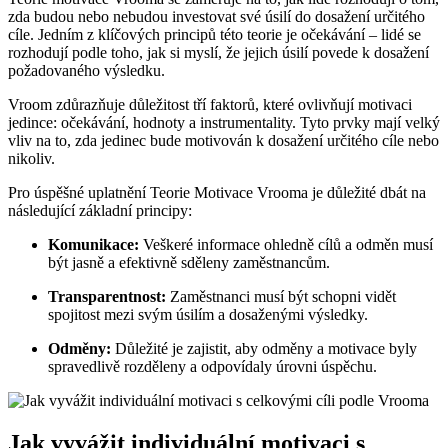
zda budou nebo nebudou investovat své úsilí do dosažení určitého
cíle. Jedním z klíčových principů této teorie je očekávání – lidé se
rozhodují podle toho, jak si myslí, že jejich úsilí povede k dosažení
požadovaného výsledku.
Vroom zdůrazňuje důležitost tří faktorů, které ovlivňují motivaci
jedince: očekávání, hodnoty a instrumentality. Tyto prvky mají velký
vliv na to, zda jedinec bude motivován k dosažení určitého cíle nebo
nikoliv.
Pro úspěšné uplatnění Teorie Motivace Vrooma je důležité dbát na
následující základní principy:
Komunikace:
Veškeré informace ohledně cílů a odměn musí
být jasně a efektivně sděleny zaměstnancům.
Transparentnost:
Zaměstnanci musí být schopni vidět
spojitost mezi svým úsilím a dosaženými výsledky.
Odměny:
Důležité je zajistit, aby odměny a motivace byly
spravedlivě rozděleny a odpovídaly úrovni úspěchu.
Jak vyvážit individuální motivaci s