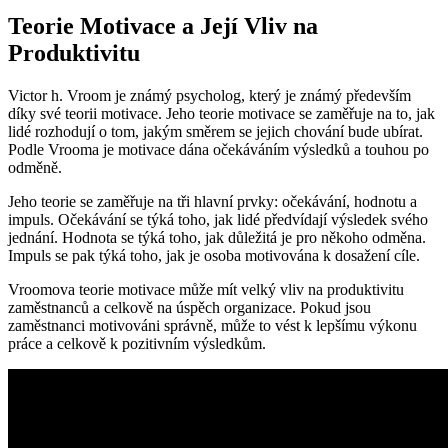
Teorie Motivace a Její Vliv na
Produktivitu
Victor h. Vroom je známý psycholog, který je známý především
díky své teorii motivace. Jeho teorie motivace se zaměřuje na to, jak
lidé rozhodují o tom, jakým směrem se jejich chování bude ubírat.
Podle Vrooma je motivace dána očekáváním výsledků a touhou po
odměně.
Jeho teorie se zaměřuje na tři hlavní prvky: očekávání, hodnotu a
impuls. Očekávání se týká toho, jak lidé předvídají výsledek svého
jednání. Hodnota se týká toho, jak důležitá je pro někoho odměna.
Impuls se pak týká toho, jak je osoba motivována k dosažení cíle.
Vroomova teorie motivace může mít velký vliv na produktivitu
zaměstnanců a celkově na úspěch organizace. Pokud jsou
zaměstnanci motivováni správně, může to vést k lepšímu výkonu
práce a celkově k pozitivním výsledkům.