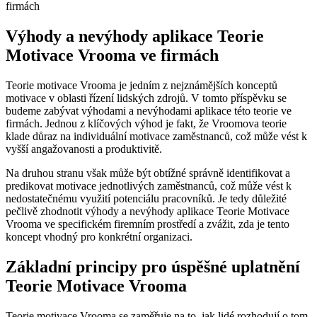
Výhody a nevýhody aplikace Teorie
Motivace Vrooma ve firmách
Teorie motivace Vrooma je jedním z nejznámějších konceptů
motivace v oblasti řízení lidských zdrojů. V tomto příspěvku se
budeme zabývat výhodami a nevýhodami aplikace této teorie ve
firmách. Jednou z klíčových výhod je fakt, že Vroomova teorie
klade důraz na individuální motivace zaměstnanců, což může vést k
vyšší angažovanosti a produktivitě.
Na druhou stranu však může být obtížné správně identifikovat a
predikovat motivace jednotlivých zaměstnanců, což může vést k
nedostatečnému využití potenciálu pracovníků. Je tedy důležité
pečlivě zhodnotit výhody a nevýhody aplikace Teorie Motivace
Vrooma ve specifickém firemním prostředí a zvážit, zda je tento
koncept vhodný pro konkrétní organizaci.
Základní principy pro úspěšné uplatnění
Teorie Motivace Vrooma
Teorie motivace Vrooma se zaměřuje na to, jak lidé rozhodují o tom,