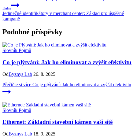
Další
Jedinečné identifikátory v merchant center: Základ pro úspěšné
kampaně
Podobné příspěvky
Slovník Pojmů
Co je plýtvání: Jak ho eliminovat a zvýšit efektivitu
Od
Byznys Lab
26. 8. 2025
Přečtěte si více
Co je plýtvání: Jak ho eliminovat a zvýšit efektivitu
Slovník Pojmů
Ethernet: Základní stavební kámen vaší sítě
Od
Byznys Lab
18. 9. 2025