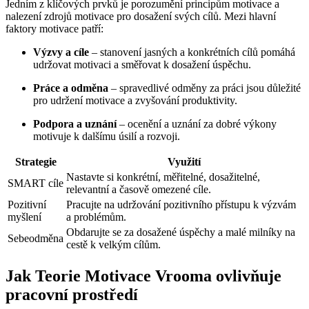
Jedním z klíčových prvků je porozumění principům motivace a
nalezení zdrojů motivace pro dosažení svých cílů. Mezi hlavní
faktory motivace patří:
Výzvy a cíle
– stanovení jasných a konkrétních cílů pomáhá
udržovat motivaci a směřovat k dosažení úspěchu.
Práce a odměna
– spravedlivé odměny za práci jsou důležité
pro udržení motivace a zvyšování produktivity.
Podpora a uznání
– ocenění a uznání za dobré výkony
motivuje k dalšímu úsilí a rozvoji.
Strategie
Využití
Nastavte si konkrétní, měřitelné, dosažitelné,
SMART cíle
relevantní a časově omezené cíle.
Pozitivní
Pracujte na udržování pozitivního přístupu k výzvám
myšlení
a problémům.
Obdarujte se za dosažené úspěchy a malé milníky na
Sebeodměna
cestě k velkým cílům.
Jak Teorie Motivace Vrooma ovlivňuje
pracovní prostředí