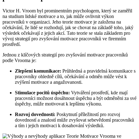
Victor H. Vroom byl prominentním psychologem, který se zaměřil
na studium lidské motivace a to, jak může ovlivnit výkon
pracovníků v organizaci. Jeho teorie motivace je založena na
očekávání, že lidé se rozhodují, jak se chovat na základě toho, jaký
výsledek očekávají z jejich akcí. Tato teorie se stala základem pro
vývoj strategií pro zvyšování motivace pracovníků ve firemním
prostředí.
Jednou z klíčových strategií pro zvyšování motivace pracovníků
podle Vrooma je:
Zlepšení komunikace:
Průhledná a pravidelná komunikace s
pracovníky ohledně cílů, očekávání a odměn může vést k
zvýšení motivace a angažovanosti.
Stimulace pocitů úspěchu:
Vytváření prostředí, kde mají
pracovníci možnost dosáhnout úspěchu a být odměněni za své
úspěchy, může motivovat k lepšímu výkonu.
Rozvoj dovedností:
Poskytnutí příležitostí pro rozvoj
dovedností a znalostí může zvyšovat sebevědomí pracovníků
a tím i jejich motivaci k dosahování výsledků.