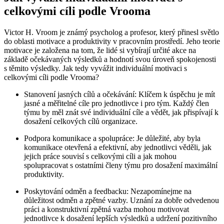
celkovými cíli podle Vrooma
Victor H. Vroom je známý psycholog a profesor, který přinesl světlo
do oblasti motivace a produktivity v pracovním prostředí. Jeho teorie
motivace je založena na tom, že lidé si vybírají určité akce na
základě očekávaných výsledků a hodnotí svou úroveň spokojenosti
s těmito výsledky. Jak tedy vyvážit individuální motivaci s
celkovými cíli podle Vrooma?
Stanovení jasných cílů a očekávání: Klíčem k úspěchu je mít
jasné a měřitelné cíle pro jednotlivce i pro tým. Každý člen
týmu by měl znát své individuální cíle a vědět, jak přispívají k
dosažení celkových cílů organizace.
Podpora komunikace a spolupráce: Je důležité, aby byla
komunikace otevřená a efektivní, aby jednotlivci věděli, jak
jejich práce souvisí s celkovými cíli a jak mohou
spolupracovat s ostatními členy týmu pro dosažení maximální
produktivity.
Poskytování odměn a feedbacku: Nezapomínejme na
důležitost odměn a zpětné vazby. Uznání za dobře odvedenou
práci a konstruktivní zpětná vazba mohou motivovat
jednotlivce k dosažení lepších výsledků a udržení pozitivního