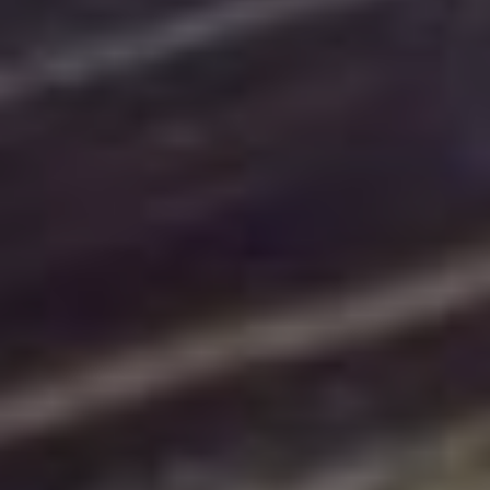
jazykové dovednosti a zdokonalit svou
výslovnost pro lepší komunikaci ve veřejném
prostoru.
Ovlivnění a vkus – jak souvisí
výslovnost „influencer“ s
osobním image
Každý den se setkáváme s novými influencery a
jejich obsahem na sociálních sítích. Jejich vliv
sahá daleko za svět online marketingu a může
ovlivnit i naše osobní image. Jednou z