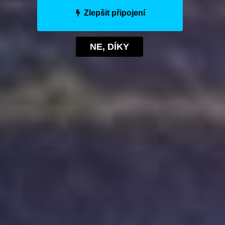
snaží dosáhnout statusu úspěšného influencera.
Zlepšit připojení
Pokud se i vy chcete začít zajímat o svět
influencerů, budete muset začít s tím, jak správně
NE, DÍKY
vyslovit slovo „influencer“!
Důležitost správné výslovnosti
slova „influencer“ ve veřejné
komunikaci
Výslovnost slova „influencer“ ve veřejné
komunikaci je velmi důležitá, protože správné
vyslovení této anglické termínu je klíčové pro její
srozumitelnost a profesionální výraz. Při