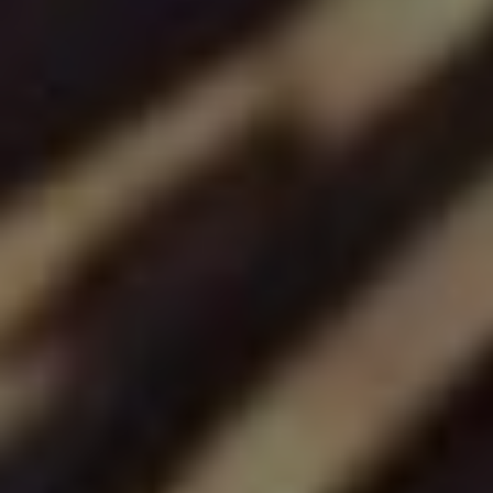
zdůraznit profesionalitu při
mluvení o influencerech
Chcete-li zdokonalit svou výslovnost a působit
profesionálně při mluvení o influencerech, je
důležité si osvojit správnou výslovnost klíčových
slov. Zde je návod, jak správně vyslovit
„influencer“ a další související pojmy:
1. Influencer:
Vyhněte se výslovnostem jako „influencer“
nebo „infleuncer“
Pravá výslovnost: „in-floo-uhn-sir“