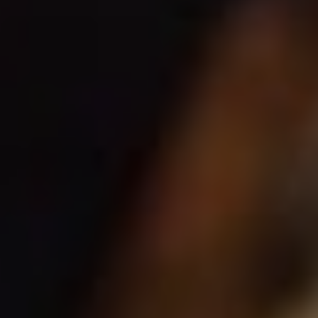
informace jsou označeny
*
Komentář
*
Jméno
*