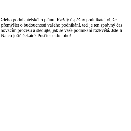
každého podnikatelského plánu. Každý úspěšný podnikatel ví, že
 přemýšlet o budoucnosti vašeho podnikání, teď je ten správný čas
ovacím procesu a sledujte, jak se vaše podnikání rozkvétá. Jste-li
 Na co ještě čekáte? Pusťte se do toho!