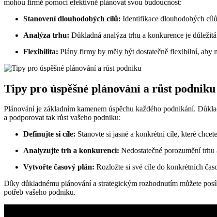
mohou firmě pomoci efektivně plánovat svou budoucnost:
Stanovení dlouhodobých cílů:
Identifikace dlouhodobých cílů 
Analýza trhu:
Důkladná analýza trhu a konkurence je důležitá p
Flexibilita:
Plány firmy by měly být dostatečně flexibilní, aby
Tipy pro úspěšné plánování a růst podniku
Plánování je základním kamenem úspěchu každého podnikání. Důkladné 
a podporovat tak růst vašeho podniku:
Definujte si cíle:
Stanovte si jasné a konkrétní cíle, které chce
Analyzujte trh a konkurenci:
Nedostatečné porozumění trhu a
Vytvořte časový plán:
Rozložte si své cíle do konkrétních časo
Díky důkladnému plánování a strategickým rozhodnutím můžete posílit po
potřeb vašeho podniku.