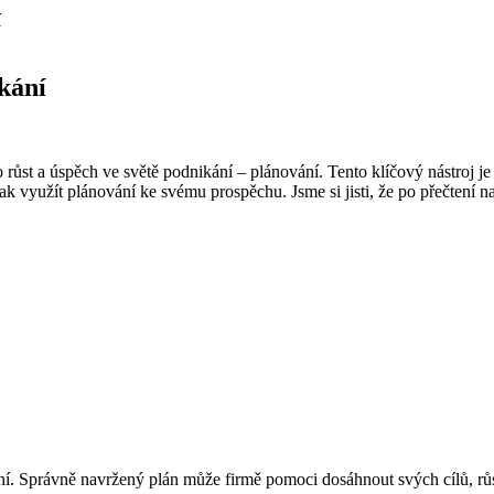
í
kání
růst a úspěch ve světě podnikání – plánování. Tento klíčový nástroj j
 jak využít plánování ke svému prospěchu. Jsme si jisti, že po přečten
 Správně navržený plán může firmě pomoci dosáhnout svých cílů, růst 