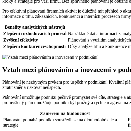
kroky a strategie pro vaši firmu. Bez správného plánování je obtížn
Pro efektivní plánování firemních aktivit je důležité mít přehled o ak
informace o trhu, zákaznících, konkurenci a interních procesech firmy
Benefity analytických nástrojů
Zlepšení rozhodovacích procesů
Na základě dat a informací z anal
Zvýšení efektivity
Plánování s využitím analytických
Zlepšení konkurenceschopnosti
Díky analýze trhu a konkurence mů
Vztah mezi plánováním a inovacemi v pod
Plánování je nezbytným prvkem pro úspěch v podnikání. Kvalitní pl
ztratit směr a riskovat neúspěch.
Plánování umožňuje podniku pečlivě promyslet své cíle, strategie a 
promyšlený plán umožňuje podniku být pružný a rychle reagovat na 
Zaměření na budoucnost
Plánování pomáhá podniku soustředit se na dlouhodobé cíle a
F
strategie.
f