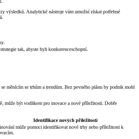
u.
alýzy výsledků. Analytické nástroje vám umožní získat potřebné
á.
sy.
strategie tak, abyste byli konkurenceschopní.
at se měnícím se trhům a trendům. Bez pevného plánu by podnik mohl
ě, může být vodítkem pro inovace a nové příležitosti. Dobře
Identifikace nových příležitostí
ánování může pomoci identifikovat nové trhy nebo příležitosti k
ovacím.