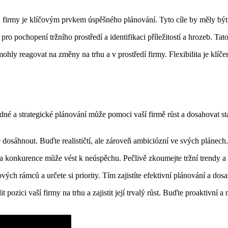
firmy je klíčovým prvkem úspěšného plánování. Tyto cíle by měly být ko
ro pochopení tržního prostředí a identifikaci příležitostí a hrozeb. Ta
 mohly reagovat na změny na trhu a v prostředí firmy. Flexibilita je k
a strategické plánování může pomoci vaší firmě růst a dosahovat stan
te dosáhnout. Buďte realističtí, ale zároveň ambiciózní ve svých plánech.
 konkurence může vést k neúspěchu. Pečlivě zkoumejte tržní trendy a c
vých rámců a určete si priority. Tím zajistíte efektivní plánování a dos
zici vaší firmy na trhu a zajistit její trvalý růst. Buďte proaktivní a 