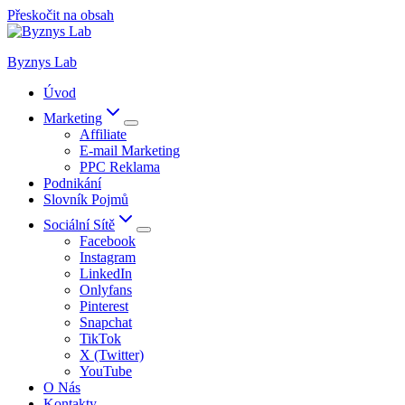
Přeskočit na obsah
Byznys Lab
Úvod
Marketing
Affiliate
E-mail Marketing
PPC Reklama
Podnikání
Slovník Pojmů
Sociální Sítě
Facebook
Instagram
LinkedIn
Onlyfans
Pinterest
Snapchat
TikTok
X (Twitter)
YouTube
O Nás
Kontakty