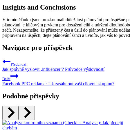
Insights and Conclusions
V tomto článku jsme prozkoumali důležitost plánování pro úspěšné po
plánování je klíčovým prvkem pro dosažení cílů a udržení dlouhodobéh
začít. Nezapomeňte, že přiřazený čas a úsilí do plánování může udělat
připraveni na úspěch, dejte plánování šanci a uvidíte, jak vás to po
Navigace pro příspěvek
Předchozí
Jak správně vyslovit ‚influencer‘? Průvodce výslovností
Další
Facebook PPC reklama: Jak zasáhnout vaši cílovou skupinu?
Podobné příspěvky