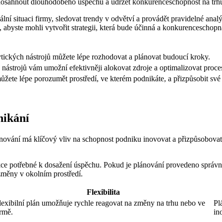
é dosáhnout dlouhodobého úspěchu a udržet konkurenceschopnost na trh
tuální situaci firmy, sledovat trendy v odvětví a provádět pravidelné an
, abyste mohli vytvořit strategii, která bude účinná a konkurenceschopn
ytických nástrojů můžete lépe rozhodovat a plánovat budoucí kroky.
 nástrojů vám umožní efektivněji alokovat zdroje a optimalizovat proce
žete lépe porozumět prostředí, ve kterém podnikáte, a přizpůsobit své 
nikání
ánování má klíčový vliv na schopnost podniku inovovat a přizpůsobov
akce potřebné k dosažení úspěchu. Pokud je plánování provedeno správn
změny v okolním prostředí.
Flexibilita
lexibilní plán umožňuje rychle reagovat na změny na trhu nebo ve
Pl
irmě.
in