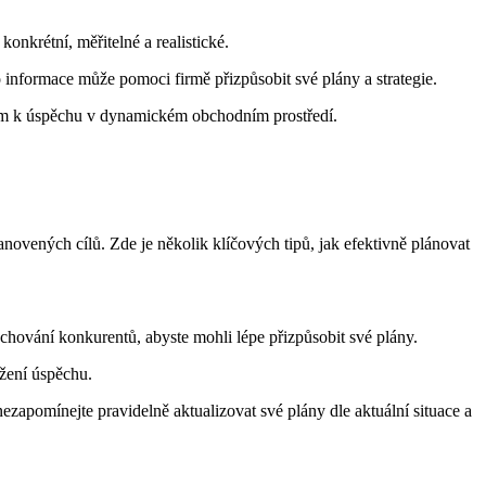
nkrétní, měřitelné a realistické.
to informace může pomoci firmě přizpůsobit své plány a strategie.
líčem k úspěchu v dynamickém obchodním prostředí.
ovených cílů. Zde je několik klíčových tipů, jak efektivně plánovat
hování konkurentů, abyste mohli lépe přizpůsobit své plány.
ažení úspěchu.
nezapomínejte pravidelně aktualizovat své plány dle aktuální situace a