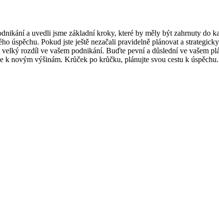
dnikání a uvedli jsme základní kroky, které by měly být zahrnuty do 
o úspěchu. Pokud jste ještě nezačali pravidelně plánovat a strategicky
 velký rozdíl ve vašem podnikání. Buďte pevní a důslední ve vašem plán
vede k novým výšinám. Krůček po krůčku, plánujte svou cestu k úspěchu.