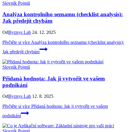
Slovník Pojmů
Analýza kontrolního seznamu (checklist analysis):
Jak předejít chybám
Od
Byznys Lab
24. 12. 2025
Přečtěte si více
Analýza kontrolního seznamu (checklist analysis):
Jak předejít chybám
Slovník Pojmů
Přidaná hodnota: Jak ji vytvořit ve vašem
podnikání
Od
Byznys Lab
12. 8. 2025
Přečtěte si více
Přidaná hodnota: Jak ji vytvořit ve vašem
podnikání
Slovník Pojmů