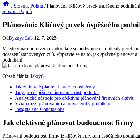
/
Slovník Pojmů
/
Plánování: Klíčový prvek úspěšného podnikán
Slovník Pojmů
Plánování: Klíčový prvek úspěšného podni
Od
Byznys Lab
12. 7. 2025
Vítejte v našem novém článku, kde se podíváme na důležitý prvek pro 
dosažení stanovených cílů. Připravte se na to, jak správně plánovat a
podnikání!
Obsah článku
[
skrýt
]
Jak efektivně plánovat budoucnost firmy
Tipy pro úspěšné plánování a růst podniku
Analytické nástroje pro efektivní plánování firemních aktivit
Vztah mezi plánováním a inovacemi v podnikání
Insights and Conclusions
Jak efektivně plánovat budoucnost firmy
Plánování budoucnosti firmy je klíčovým prvkem úspěšného podnikání.