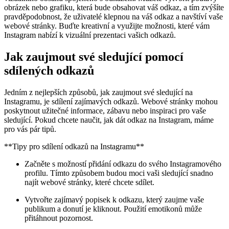
obrázek nebo grafiku, která bude obsahovat‍ váš‍ odkaz,⁤ a tím zvýšíte
pravděpodobnost, že uživatelé klepnou⁢ na váš odkaz a navštíví vaše
webové stránky. Buďte kreativní a využijte možnosti, které vám
Instagram⁤ nabízí ​k vizuální prezentaci vašich odkazů.
Jak zaujmout své sledující pomocí
sdílených odkazů
Jedním z nejlepších způsobů, jak ​zaujmout své sledující na
Instagramu, ‌je sdílení ⁣zajímavých odkazů. Webové stránky mohou
poskytnout užitečné informace, ⁤zábavu nebo inspiraci pro vaše
sledující. Pokud chcete naučit, jak dát odkaz⁣ na Instagram, máme
pro vás pár tipů.
**Tipy pro sdílení odkazů⁤ na Instagramu**
Začněte s možností ⁤přidání ‍odkazu do svého Instagramového
profilu. Tímto⁢ způsobem budou moci vaši sledující snadno
najít webové stránky, které chcete sdílet.
Vytvořte​ zajímavý popisek k odkazu, ⁢který zaujme vaše
publikum a donutí je kliknout. Použití emotikonů může
přitáhnout pozornost.