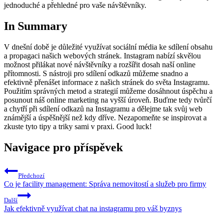
jednoduché‍ a⁤ přehledné pro vaše návštěvníky.
In Summary
V dnešní době je důležité využívat sociální média ke sdílení obsahu
a ​propagaci‍ našich webových‍ stránek. Instagram nabízí skvělou
možnost přilákat nové návštěvníky a rozšířit​ dosah naší⁤ online
přítomnosti. S nástroji​ pro sdílení odkazů můžeme snadno a
efektivně přenášet informace z našich​ stránek do světa Instagramu.
Použitím správných metod a strategií ‌můžeme dosáhnout úspěchu a
posunout náš online⁢ marketing na ‍vyšší úroveň. Buďme tedy tvůrčí ​
a chytří při sdílení odkazů na Instagramu a ‌dělejme tak svůj web
známější‍ a úspěšnější⁤ než kdy ‌dříve. ​Nezapomeňte se inspirovat a
zkuste tyto tipy a triky sami v praxi. Good luck!
Navigace pro příspěvek
Předchozí
Co je facility management: Správa nemovitostí a služeb pro firmy
Další
Jak efektivně využívat chat na instagramu pro váš byznys