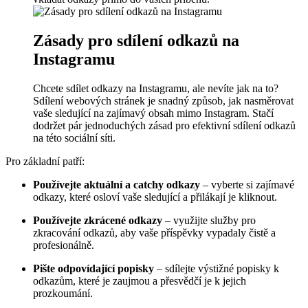
Zásady pro sdílení odkazů na
Instagramu
Chcete ‍sdílet odkazy na⁢ Instagramu, ale nevíte jak na to?
Sdílení webových stránek je snadný ⁤způsob, jak nasměrovat
vaše sledující na⁤ zajímavý obsah mimo Instagram. Stačí
dodržet ‍pár ‌jednoduchých zásad pro efektivní ⁤sdílení‌ odkazů
na této⁢ sociální síti.
Pro základní patří:
Používejte aktuální a catchy odkazy
– vyberte si ⁤zajímavé
odkazy, které osloví vaše sledující a přilákají je kliknout.
Používejte ⁢zkrácené odkazy
– využijte⁢ služby pro⁣
zkracování odkazů, aby vaše příspěvky vypadaly čistě a
profesionálně.
Pište odpovídající popisky
– sdílejte výstižné popisky⁣ k
odkazům, které je zaujmou a ​přesvědčí je k‌ jejich
prozkoumání.