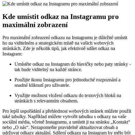
Kde umístit odkaz na ⁢Instagramu pro
maximální zobrazení
Pro ‍maximální zobrazení ​odkazu na Instagramu je důležité ​umístit
ho na viditelném a​ strategickém místě na vašich webových
stránkách. Zde je několik tipů, jak efektivně⁢ sdílet ⁤odkaz na
⁣Instagram:
Umístěte​ odkaz na Instagram do hlavičky nebo ​paty ⁤stránky ⁢-​
tak bude viditelný na‌ každé stránce.
Použijte ikonu Instagramu​ pro jednoduché rozpoznání a‍
snadné kliknutí pro uživatele.
Využijte možnost vložení odkazu do textových bloků na
‌stránkách s relevantním ⁢obsahem.
Pro lepší uspořádání a přehlednost webových stránek můžete ​použít
také tabulky. Například můžete‍ vytvořit tabulku s odkazy⁢ na vaše
sociální média, včetně Instagramu, a umístit ji⁢ na stránku „Kontakt“
nebo „O nás“. Nezapomeňte pravidelně aktualizovat obsah a
udržovat odkazy ⁣aktuální. Sdílení odkazu na ⁢Instagram by ⁣mělo být