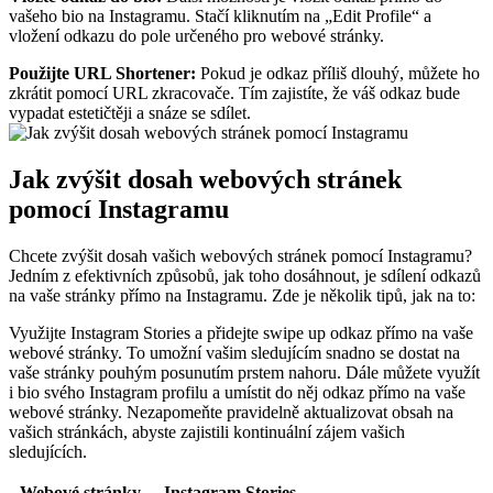
vašeho bio na Instagramu. Stačí kliknutím na „Edit ⁤Profile“⁢ a⁣
vložení odkazu do pole určeného pro webové stránky.
Použijte URL Shortener:
Pokud‌ je odkaz příliš dlouhý, můžete ho
zkrátit pomocí URL zkracovače. Tím zajistíte, že ​váš odkaz ⁢bude‌
vypadat estetičtěji a snáze se sdílet.
Jak zvýšit dosah webových ‍stránek
pomocí Instagramu
Chcete zvýšit‍ dosah vašich⁤ webových ​stránek‍ pomocí Instagramu?
Jedním z efektivních způsobů, jak toho dosáhnout, je sdílení ​odkazů
na vaše stránky přímo na ⁤Instagramu. Zde je⁣ několik tipů, jak na to:
Využijte Instagram ​Stories a přidejte swipe up ⁢odkaz⁢ přímo na vaše
webové stránky. To umožní vašim sledujícím snadno se dostat na
vaše stránky pouhým posunutím prstem nahoru. Dále můžete využít
i bio svého Instagram profilu ‌a umístit do něj odkaz přímo‌ na vaše
webové⁤ stránky.‌ Nezapomeňte pravidelně aktualizovat‌ obsah na
vašich stránkách, abyste zajistili‌ kontinuální zájem vašich
sledujících.
Webové stránky
Instagram Stories