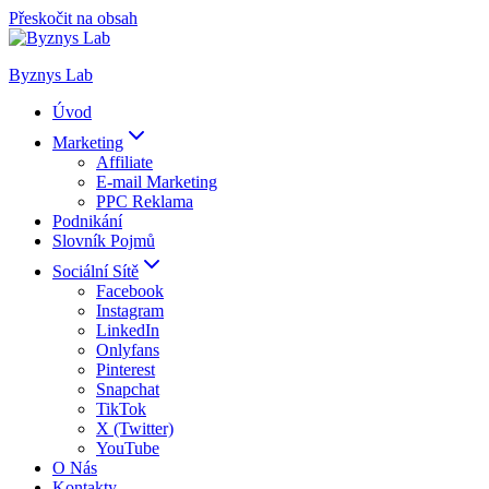
Přeskočit na obsah
Byznys Lab
Úvod
Marketing
Affiliate
E-mail Marketing
PPC Reklama
Podnikání
Slovník Pojmů
Sociální Sítě
Facebook
Instagram
LinkedIn
Onlyfans
Pinterest
Snapchat
TikTok
X (Twitter)
YouTube
O Nás
Kontakty