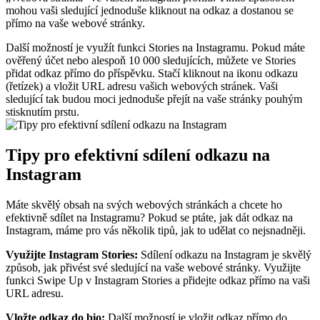
⁣mohou vaši⁣ sledující jednoduše kliknout na odkaz a dostanou se
přímo na vaše webové stránky.
Další možností je využít funkci Stories na Instagramu. Pokud máte
ověřený účet nebo alespoň 10 000 sledujících, můžete ve Stories
přidat odkaz přímo do příspěvku. Stačí kliknout na ikonu odkazu
(řetízek) a vložit URL adresu vašich webových stránek. Vaši
sledující tak budou moci jednoduše přejít⁢ na vaše ⁣stránky pouhým
stisknutím prstu.
Tipy pro​ efektivní sdílení odkazu na
Instagram
Máte skvělý obsah na svých ‍webových stránkách a chcete ho⁣
efektivně sdílet​ na Instagramu? ​Pokud se ptáte, jak dát odkaz na
Instagram, máme​ pro vás‌ několik tipů, jak to udělat⁤ co nejsnadněji.
Využijte Instagram​ Stories:
Sdílení odkazu na Instagram je skvělý
způsob, jak přivést‍ své sledující na ⁢vaše webové stránky. Využijte⁣
funkci Swipe Up v Instagram Stories ⁢a přidejte odkaz přímo na vaši
URL adresu.
Vložte ⁣odkaz do bio:
⁤Další možností ‌je⁢ vložit odkaz ⁤přímo do