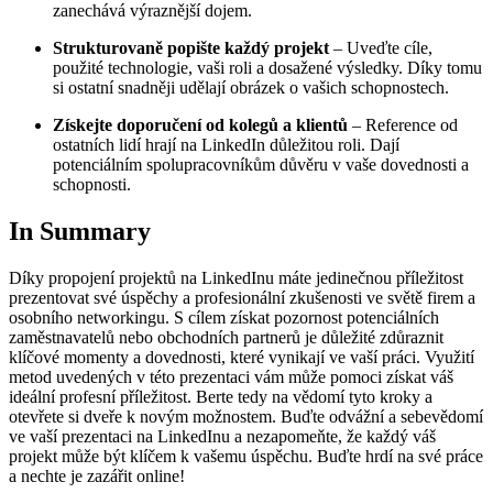
zanechává výraznější ‍dojem.
Strukturovaně ⁢popište každý⁤ projekt
– Uveďte ⁤cíle,
použité technologie, vaši roli a dosažené výsledky. Díky tomu
si ostatní snadněji udělají obrázek‌ o vašich ⁤schopnostech.
Získejte doporučení od kolegů‍ a‍ klientů
– Reference od
ostatních lidí ‌hrají‌ na LinkedIn ⁢důležitou ​roli. Dají⁣
potenciálním spolupracovníkům důvěru ‍v vaše dovednosti a
schopnosti.
In Summary
Díky propojení projektů ⁢na LinkedInu‌ máte‌ jedinečnou příležitost⁢
prezentovat své úspěchy a profesionální zkušenosti ve světě firem a
osobního ⁤networkingu. S cílem ‍získat pozornost potenciálních⁢
zaměstnavatelů nebo obchodních partnerů je důležité zdůraznit
klíčové momenty a dovednosti, které vynikají​ ve ⁤vaší‍ práci. ‍Využití
metod uvedených v této prezentaci vám může ​pomoci získat ‌váš‍
ideální ⁣profesní příležitost. Berte tedy na vědomí tyto kroky ‍a
otevřete si dveře k novým‌ možnostem. Buďte odvážní a sebevědomí
ve⁣ vaší prezentaci na LinkedInu a nezapomeňte, že každý váš
projekt⁤ může být klíčem k⁣ vašemu úspěchu. ⁤Buďte hrdí‍ na své⁤ práce
a‌ nechte je zazářit online!