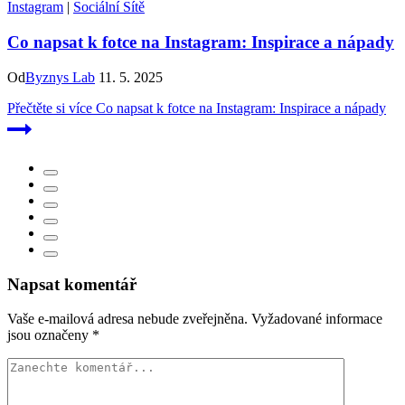
Instagram
|
Sociální Sítě
Co napsat k fotce na Instagram: Inspirace a nápady
Od
Byznys Lab
11. 5. 2025
Přečtěte si více
Co napsat k fotce na Instagram: Inspirace a nápady
Napsat komentář
Vaše e-mailová adresa nebude zveřejněna.
Vyžadované informace
jsou označeny
*