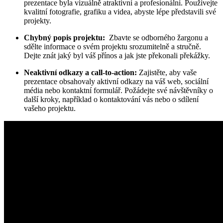
prezentace byla⁢ vizuálně‌ atraktivní a profesionální. Používejte
kvalitní fotografie,⁢ grafiku a videa, abyste lépe představili​ své
projekty.
Chybný popis projektu:
‍ Zbavte se⁤ odborného žargonu a
sdělte⁢ informace ​o ⁢svém projektu ‌srozumitelně a stručně.
Dejte znát jaký byl váš přínos a jak jste překonali překážky.
Neaktivní odkazy ⁤a call-to-action:
Zajistěte,​ aby ‍vaše​
prezentace obsahovaly aktivní⁢ odkazy na váš web, sociální
média nebo kontaktní formulář. Požádejte své návštěvníky o
další kroky, například o kontaktování vás nebo o⁣ sdílení
vašeho projektu.