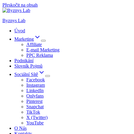
Přeskočit na obsah
Byznys Lab
Úvod
Marketing
Affiliate
E-mail Marketing
PPC Reklama
Podnikání
Slovník Pojmů
Sociální Sítě
Facebook
Instagram
LinkedIn
Onlyfans
Pinterest
Snapchat
TikTok
X (Twitter)
YouTube
O Nás
Kontakty