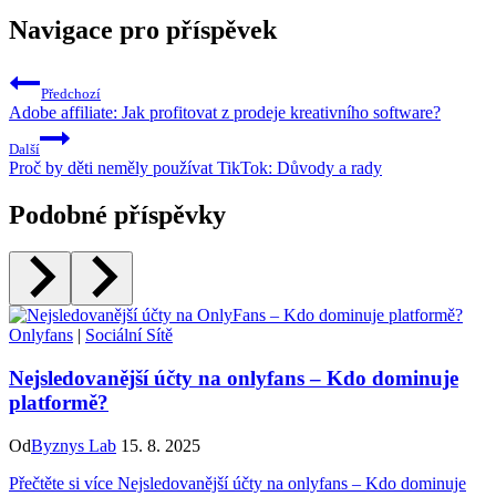
Navigace pro příspěvek
Předchozí
Adobe affiliate: Jak profitovat z prodeje kreativního software?
Další
Proč by děti neměly používat TikTok: Důvody a rady
Podobné příspěvky
Onlyfans
|
Sociální Sítě
Nejsledovanější účty na onlyfans – Kdo dominuje
platformě?
Od
Byznys Lab
15. 8. 2025
Přečtěte si více
Nejsledovanější účty na onlyfans – Kdo dominuje