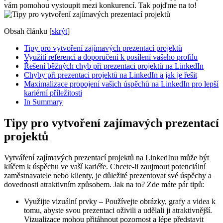
vám ‌pomohou vystoupit mezi ‌konkurencí. Tak‌ pojďme na ⁤to!
Obsah článku
[
skrýt
]
Tipy pro⁤ vytvoření zajímavých⁤ prezentací projektů
Využití referencí a doporučení k ‌posílení vašeho profilu
Řešení ⁤běžných chyb při prezentaci projektů na LinkedIn
Chyby při prezentaci projektů⁢ na⁣ LinkedIn a jak je⁤ řešit
Maximalizace propojení ⁣vašich úspěchů ⁣na LinkedIn pro lepší
kariérní příležitosti
In Summary
Tipy pro⁤ vytvoření zajímavých⁤ prezentací
projektů
Vytváření zajímavých prezentací projektů na LinkedInu​ může být
klíčem k úspěchu⁢ ve vaší kariéře. Chcete-li​ zaujmout‌ potenciální
zaměstnavatele nebo klienty, je důležité ‌prezentovat své úspěchy a
dovednosti atraktivním ‌způsobem. Jak na to? Zde máte pár ‌tipů:
Využijte vizuální prvky – Používejte obrázky, grafy a videa k
tomu, abyste svou prezentaci ⁣oživili a⁣ udělali ji atraktivnější.
Vizualizace mohou přitáhnout⁣ pozornost a lépe představit