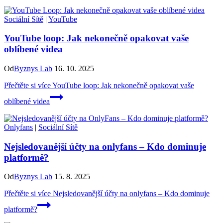
Sociální Sítě
|
YouTube
YouTube loop: Jak nekonečně opakovat vaše
oblíbené videa
Od
Byznys Lab
16. 10. 2025
Přečtěte si více
YouTube loop: Jak nekonečně opakovat vaše
oblíbené videa
Onlyfans
|
Sociální Sítě
Nejsledovanější účty na onlyfans – Kdo dominuje
platformě?
Od
Byznys Lab
15. 8. 2025
Přečtěte si více
Nejsledovanější účty na onlyfans – Kdo dominuje
platformě?