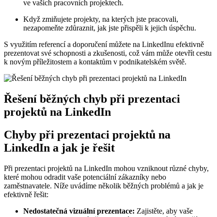
ve vašich pracovních⁢ projektech.
Když zmiňujete projekty, na kterých jste pracovali,
nezapomeňte zdůraznit, jak jste přispěli k jejich⁤ úspěchu.
S využitím ‍referencí a doporučení ‍můžete na LinkedInu​ efektivně
prezentovat své ⁢schopnosti ‌a zkušenosti,⁣ což vám​ může otevřít cestu
k novým příležitostem a kontaktům v ​podnikatelském světě.
Řešení ⁤běžných chyb při prezentaci
projektů na LinkedIn
Chyby při prezentaci projektů⁢ na⁣
LinkedIn a jak je⁤ řešit
Při prezentaci ‍projektů na⁣ LinkedIn mohou vzniknout různé chyby,
které ‍mohou odradit vaše potenciální⁤ zákazníky nebo
zaměstnavatele. Níže uvádíme několik běžných ⁢problémů⁢ a jak je
efektivně řešit:
Nedostatečná vizuální prezentace:
Zajistěte,⁤ aby vaše