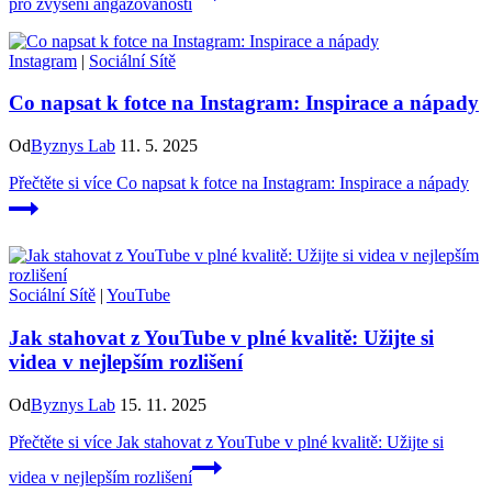
pro zvýšení angažovanosti
Instagram
|
Sociální Sítě
Co napsat k fotce na Instagram: Inspirace a nápady
Od
Byznys Lab
11. 5. 2025
Přečtěte si více
Co napsat k fotce na Instagram: Inspirace a nápady
Sociální Sítě
|
YouTube
Jak stahovat z YouTube v plné kvalitě: Užijte si
videa v nejlepším rozlišení
Od
Byznys Lab
15. 11. 2025
Přečtěte si více
Jak stahovat z YouTube v plné kvalitě: Užijte si
videa v nejlepším rozlišení