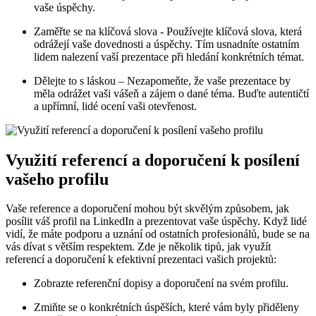
vaše úspěchy.
Zaměřte ⁤se na⁣ klíčová⁢ slova -⁤ Používejte klíčová slova,‍ která
odrážejí ⁣vaše dovednosti ⁢a úspěchy. Tím usnadníte ​ostatním
lidem ​nalezení vaší ‌prezentace při hledání konkrétních témat.
Dělejte to s láskou – Nezapomeňte, že vaše⁢ prezentace by
měla odrážet vaši vášeň ​a zájem o dané téma. Buďte autentičtí⁤
a ⁤upřímní, lidé⁤ ocení vaši otevřenost.
Využití referencí a doporučení k ‌posílení
vašeho profilu
Vaše reference a ​doporučení mohou být skvělým způsobem, jak
posílit váš profil na LinkedIn a prezentovat ⁤vaše úspěchy. Když lidé
vidí, ‌že máte podporu a uznání od ostatních profesionálů, bude ​se na
vás dívat s větším respektem.⁢ Zde je několik⁢ tipů, jak využít
referencí a doporučení k efektivní prezentaci vašich projektů:
Zobrazte ‍referenční dopisy a doporučení na svém profilu.
Zmiňte⁢ se o konkrétních úspěších, které vám byly přiděleny