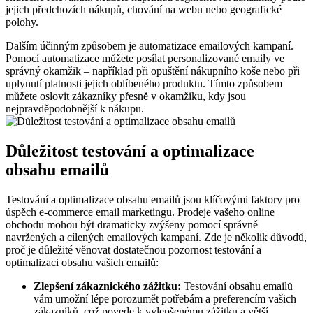
jejich předchozích nákupů, chování na webu nebo geografické
polohy.
Dalším účinným způsobem je automatizace emailových kampaní.
Pomocí automatizace můžete posílat personalizované emaily ve
správný okamžik – například při opuštění nákupního koše nebo při
uplynutí platnosti jejich oblíbeného produktu. Tímto způsobem
můžete oslovit zákazníky přesně v okamžiku, kdy jsou
nejpravděpodobnější k nákupu.
Důležitost testování a optimalizace
obsahu emailů
Testování a optimalizace obsahu emailů jsou klíčovými faktory pro
úspěch e-commerce email marketingu. Prodeje vašeho online
obchodu mohou být dramaticky zvýšeny pomocí správně
navržených a cílených emailových kampaní. Zde je několik důvodů,
proč je důležité věnovat dostatečnou pozornost testování a
optimalizaci obsahu vašich emailů:
Zlepšení zákaznického zážitku:
Testování obsahu emailů
vám umožní lépe porozumět potřebám a preferencím vašich
zákazníků, což povede k vylepšenému zážitku a větší