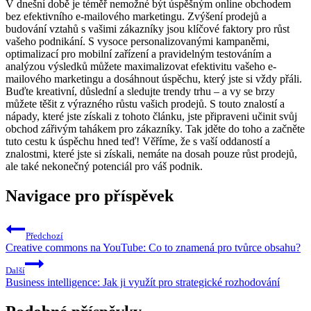
V dnešní době je téměř nemožné být úspěšným online obchodem
bez efektivního e-mailového marketingu. Zvýšení prodejů a
budování vztahů s vašimi zákazníky jsou klíčové faktory pro růst
vašeho podnikání. S vysoce personalizovanými kampaněmi,
optimalizací pro mobilní zařízení a pravidelným testováním a
analýzou výsledků můžete maximalizovat efektivitu vašeho e-
mailového marketingu a dosáhnout úspěchu, který jste si vždy přáli.
Buďte kreativní, důslední a sledujte trendy trhu – a vy se brzy
můžete těšit z výrazného růstu vašich prodejů. S touto znalostí a
nápady, které jste získali z tohoto článku, jste připraveni učinit svůj
obchod zářivým tahákem pro zákazníky. Tak jděte do toho a začněte
tuto cestu k úspěchu hned teď! Věříme, že s vaší oddaností a
znalostmi, které jste si získali, nemáte na dosah pouze růst prodejů,
ale také nekonečný potenciál pro váš podnik.
Navigace pro příspěvek
Předchozí
Creative commons na YouTube: Co to znamená pro tvůrce obsahu?
Další
Business intelligence: Jak ji využít pro strategické rozhodování