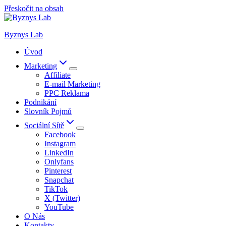
Přeskočit na obsah
Byznys Lab
Úvod
Marketing
Affiliate
E-mail Marketing
PPC Reklama
Podnikání
Slovník Pojmů
Sociální Sítě
Facebook
Instagram
LinkedIn
Onlyfans
Pinterest
Snapchat
TikTok
X (Twitter)
YouTube
O Nás
Kontakty