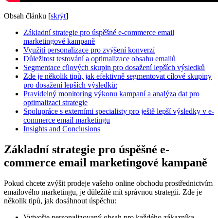
Obsah článku
[
skrýt
]
Základní strategie pro úspěšné e-commerce email
marketingové kampaně
Využití personalizace pro zvýšení konverzí
Důležitost testování a optimalizace obsahu emailů
Segmentace cílových skupin pro dosažení lepších výsledků
Zde je několik tipů, jak efektivně segmentovat cílové skupiny
pro dosažení lepších výsledků:
Pravidelný monitoring výkonu kampaní a analýza dat pro
optimalizaci strategie
Spolupráce s externími specialisty pro ještě lepší výsledky v e-
commerce email marketingu
Insights and Conclusions
Základní strategie pro úspěšné e-
commerce email marketingové kampaně
Pokud chcete zvýšit prodeje vašeho online obchodu prostřednictvím
emailového marketingu, je důležité mít správnou strategii. Zde je
několik tipů, jak dosáhnout úspěchu:
Vytvořte personalizovaný obsah pro každého zákazníka.