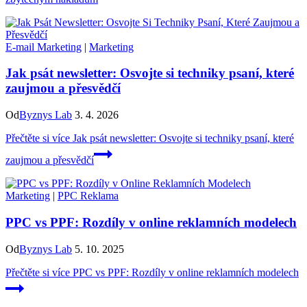
E-mail Marketing
|
Marketing
Jak psát newsletter: Osvojte si techniky psaní, které
zaujmou a přesvědčí
Od
Byznys Lab
3. 4. 2026
Přečtěte si více
Jak psát newsletter: Osvojte si techniky psaní, které
zaujmou a přesvědčí
Marketing
|
PPC Reklama
PPC vs PPF: Rozdíly v online reklamních modelech
Od
Byznys Lab
5. 10. 2025
Přečtěte si více
PPC vs PPF: Rozdíly v online reklamních modelech