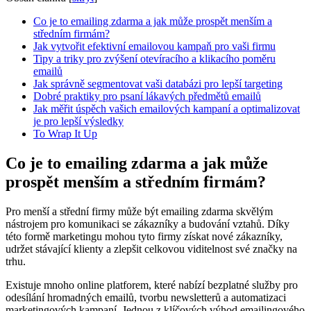
Co je to emailing zdarma a jak může prospět menším a
středním firmám?
Jak vytvořit efektivní emailovou kampaň pro vaši firmu
Tipy a triky pro zvýšení otevíracího a klikacího poměru
emailů
Jak správně segmentovat vaši databázi pro lepší targeting
Dobré praktiky pro psaní lákavých předmětů emailů
Jak měřit úspěch vašich emailových kampaní a optimalizovat
je pro lepší výsledky
To Wrap It Up
Co je to emailing zdarma a jak může
prospět menším a středním firmám?
Pro menší a střední firmy může být emailing zdarma skvělým
nástrojem pro komunikaci se zákazníky a budování vztahů. Díky
této formě marketingu mohou tyto firmy získat nové zákazníky,
udržet stávající klienty a zlepšit celkovou viditelnost své značky na
trhu.
Existuje mnoho online platforem, které nabízí bezplatné služby pro
odesílání hromadných emailů, tvorbu newsletterů a automatizaci
marketingových kampaní. Jednou z klíčových výhod emailingového