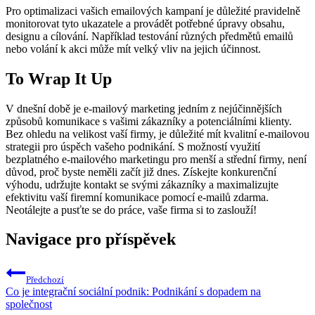
Pro optimalizaci vašich emailových kampaní je důležité pravidelně
monitorovat tyto ukazatele a provádět potřebné úpravy obsahu,
designu a cílování. Například testování různých předmětů emailů
nebo volání k akci může mít velký vliv na jejich účinnost.
To Wrap It Up
V dnešní době je e-mailový marketing jedním z nejúčinnějších
způsobů komunikace s vašimi zákazníky a potenciálními klienty.
Bez ohledu na velikost vaší firmy, je důležité mít kvalitní e-mailovou
strategii pro úspěch vašeho podnikání. S možností využití
bezplatného e-mailového marketingu pro menší a střední firmy, není
důvod, proč byste neměli začít již dnes. Získejte konkurenční
výhodu, udržujte kontakt se svými zákazníky a maximalizujte
efektivitu vaší firemní komunikace pomocí e-mailů zdarma.
Neotálejte a pusťte se do práce, vaše firma si to zaslouží!
Navigace pro příspěvek
Předchozí
Co je integrační sociální podnik: Podnikání s dopadem na
společnost