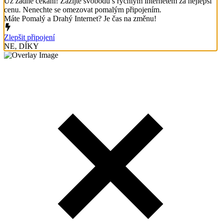
Už žádné čekání! Zažijte svobodu s rychlým internetem za nejlepší
cenu. Nenechte se omezovat pomalým připojením.
Máte Pomalý a Drahý Internet? Je čas na změnu!
Zlepšit připojení
NE, DÍKY