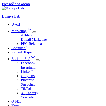
Přeskočit na obsah
Byznys Lab
Úvod
Marketing
Affiliate
E-mail Marketing
PPC Reklama
Podnikání
Slovník Pojmů
Sociální Sítě
Facebook
Instagram
LinkedIn
Onlyfans
Pinterest
Snapchat
TikTok
X (Twitter)
YouTube
O Nás
Kontakty