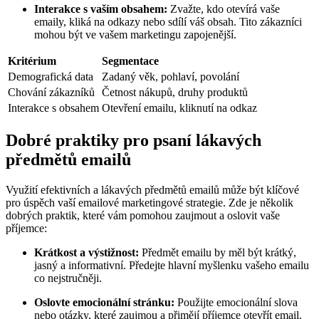
Interakce s vaším obsahem:
Zvažte, kdo otevírá vaše
emaily, kliká na odkazy nebo sdílí váš obsah. Tito zákazníci
mohou být ve vašem marketingu zapojenější.
Kritérium
Segmentace
Demografická data
Zadaný věk, pohlaví, povolání
Chování zákazníků
Četnost nákupů, druhy produktů
Interakce s obsahem
Otevření emailu, kliknutí na odkaz
Dobré praktiky pro psaní lákavých
předmětů emailů
Využití efektivních a lákavých předmětů emailů může být klíčové
pro úspěch vaší emailové marketingové strategie. Zde je několik
dobrých praktik, které vám pomohou zaujmout a oslovit vaše
příjemce:
Krátkost a výstižnost:
Předmět emailu by měl být krátký,
jasný a informativní. Předejte hlavní myšlenku vašeho emailu
co nejstručněji.
Oslovte emocionální stránku:
Použijte emocionální slova
nebo otázky, které zaujmou a přimějí příjemce otevřít email.