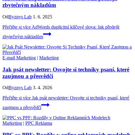
zbytečným nákladům
Od
Byznys Lab
1. 6. 2025
Přečtěte si více
AdWords duplicitní klíčové slova: Jak předejít
zbytečným nákladům
E-mail Marketing
|
Marketing
Jak psát newsletter: Osvojte si techniky psaní, které
zaujmou a přesvědčí
Od
Byznys Lab
3. 4. 2026
Přečtěte si více
Jak psát newsletter: Osvojte si techniky psaní, které
zaujmou a přesvědčí
Marketing
|
PPC Reklama
PPC vs PPF: Rozdíly v online reklamních modelech