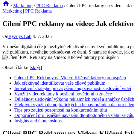
/
Marketing
/
PPC Reklama
/
Cílení PPC reklamy na video: Jak e
Marketing
|
PPC Reklama
Cílení PPC reklamy na video: Jak efektiv
Od
Byznys Lab
4. 7. 2025
V dnešní digitální éře je nezbytné efektivně oslovit své publikum, a
své publikum, neváhejte pokračovat ve čtení. S námi se dozvíte, jak
Obsah článku
[
skrýt
]
Cílení PPC Reklamy na Video: Klíčové faktory pro úspěch
Jak efektivně identifikovat vaše cílové publikum
Inovativní strategie pro zvýšení angažovanosti sledování videí
Využití videoreklamy k posílení povědomí o značce
Důležitost sledování výkonu reklamních videí a analýzy úspěc
Efektivní využití demografických a behaviorálních dat pro cíle
Tips pro zaujetí pozornosti na konkurenčním trhu
Doporučení pro úspěšné navázání dlouhodobého vztahu se zák
Insights and Conclusions
Cílení PPC Reklamy na Video: Klíčové fak