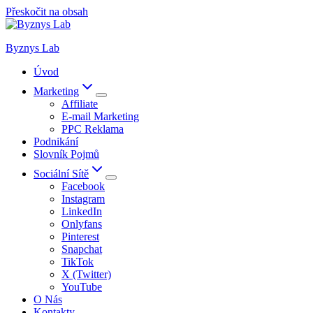
Přeskočit na obsah
Byznys Lab
Úvod
Marketing
Affiliate
E-mail Marketing
PPC Reklama
Podnikání
Slovník Pojmů
Sociální Sítě
Facebook
Instagram
LinkedIn
Onlyfans
Pinterest
Snapchat
TikTok
X (Twitter)
YouTube
O Nás
Kontakty