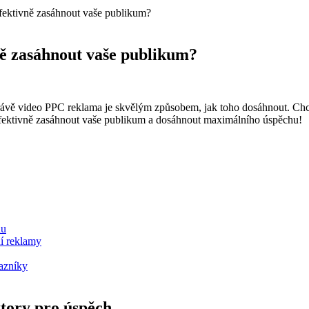
fektivně zasáhnout vaše publikum?
ně zasáhnout vaše publikum?
 právě video PPC reklama je skvělým způsobem, jak toho dosáhnout. Chce
 efektivně zasáhnout vaše publikum a dosáhnout maximálního úspěchu!
hu
ní reklamy
azníky
tory pro úspěch