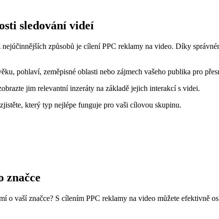
sti sledování videí
 z nejúčinnějších způsobů je cílení PPC reklamy na video. Díky správné
 věku, pohlaví, zeměpisné oblasti nebo zájmech vašeho publika pro přes
obrazte jim relevantní inzeráty na základě jejich interakcí s videi.
zjistěte, který typ nejlépe funguje pro vaši cílovou skupinu.
o značce
mí o vaší značce? S cílením PPC reklamy na video můžete efektivně os