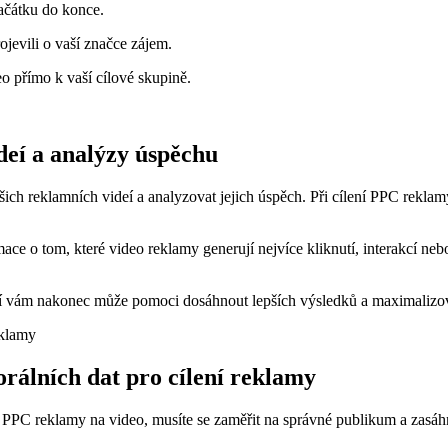
začátku do konce.
rojevili o vaší značce zájem.
eo přímo k vaší cílové skupině.
deí a analýzy úspěchu
ich reklamních videí a analyzovat jejich úspěch. Při cílení PPC reklamy
mace o tom, které video reklamy generují nejvíce kliknutí, interakcí 
eí vám nakonec může pomoci dosáhnout lepších výsledků a maximalizova
orálních dat pro cílení reklamy
í PPC reklamy na video, musíte se zaměřit na správné publikum a zasáhn