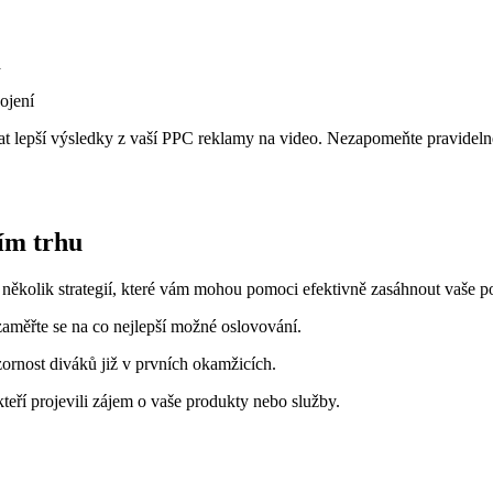
a
ojení
kat lepší výsledky z vaší PPC reklamy na video. Nezapomeňte pravideln
ím trhu
ěkolik strategií, které vám mohou pomoci efektivně zasáhnout vaše po
zaměřte se na co nejlepší možné oslovování.
ozornost diváků již v prvních okamžicích.
kteří projevili zájem o vaše produkty nebo služby.