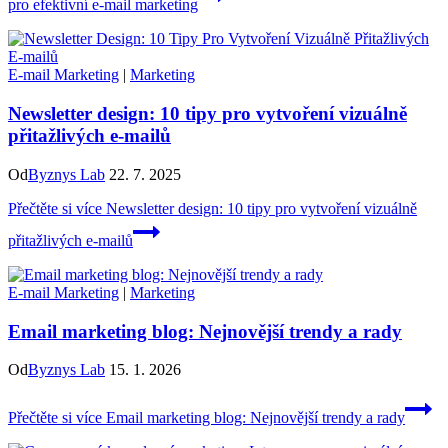
pro efektivní e-mail marketing
E-mail Marketing
|
Marketing
Newsletter design: 10 tipy pro vytvoření vizuálně
přitažlivých e-mailů
Od
Byznys Lab
22. 7. 2025
Přečtěte si více
Newsletter design: 10 tipy pro vytvoření vizuálně
přitažlivých e-mailů
E-mail Marketing
|
Marketing
Email marketing blog: Nejnovější trendy a rady
Od
Byznys Lab
15. 1. 2026
Přečtěte si více
Email marketing blog: Nejnovější trendy a rady