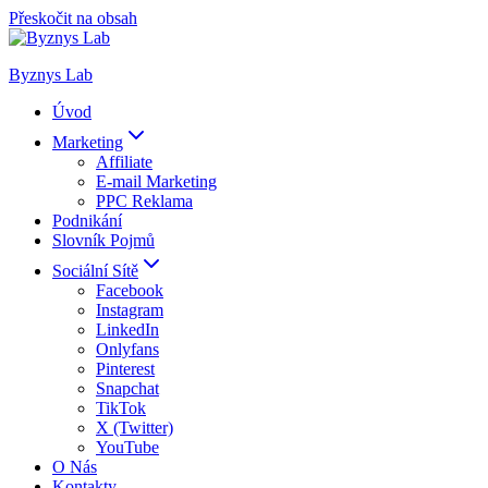
Přeskočit na obsah
Byznys Lab
Úvod
Marketing
Affiliate
E-mail Marketing
PPC Reklama
Podnikání
Slovník Pojmů
Sociální Sítě
Facebook
Instagram
LinkedIn
Onlyfans
Pinterest
Snapchat
TikTok
X (Twitter)
YouTube
O Nás
Kontakty