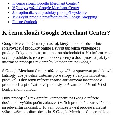
K čemu slouží Google Merchant Center?
Výhody využití Google Merchant Center
Jak optimalizovat produkty pro lepší výsledky
Jak zvýšit prodeje prostřednictvím Google Shopping
Future Outlook
K čemu slouží Google Merchant Center?
Google Merchant Center je nástroj, kterým mohou obchodníci
spravovat své produkty online a zvýšit tak jejich viditelnost a
prodeje. Díky tomuto nástroji mohou obchodníci načíst informace o
svých produktech, jako jsou obrázky, ceny a dostupnost, a pak tyto
informace propojit s reklamními kampaněmi na Google.
S Google Merchant Center můžete vytvářet a spravovat produktové
katalogy, což je velmi užitečné pro e-shopy s velkým množstvím
produktů. Díky tomu můžete snadno aktualizovat informace o
produktech a přidávat nové produkty, což vám pomůže udržet si
konkurenční výhodu.
Díky propojení s reklamními kampaněmi na Google můžete
dosáhnout vyššího počtu zobrazení vašich produktů a zároveň cílit
na relevantní zákazníky. To vám pomůže zvýšit prodeje a zlepšit
výkon vašeho online obchodu. S Google Merchant Center můžete