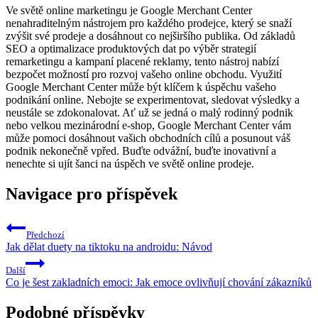
Ve světě online marketingu je Google Merchant Center
nenahraditelným nástrojem pro každého prodejce, který se snaží
zvýšit své prodeje a dosáhnout co nejširšího publika. Od základů
SEO a optimalizace produktových dat po výběr strategií
remarketingu a kampaní placené reklamy, tento nástroj nabízí
bezpočet možností pro rozvoj vašeho online obchodu. Využití
Google Merchant Center může být klíčem k úspěchu vašeho
podnikání online. Nebojte se experimentovat, sledovat výsledky a
neustále se zdokonalovat. Ať už se jedná o malý rodinný podnik
nebo velkou mezinárodní e-shop, Google Merchant Center vám
může pomoci dosáhnout vašich obchodních cílů a posunout váš
podnik nekonečně vpřed. Buďte odvážní, buďte inovativní a
nenechte si ujít šanci na úspěch ve světě online prodeje.
Navigace pro příspěvek
Předchozí
Jak dělat duety na tiktoku na androidu: Návod
Další
Co je šest zakladních emoci: Jak emoce ovlivňují chování zákazníků
Podobné příspěvky