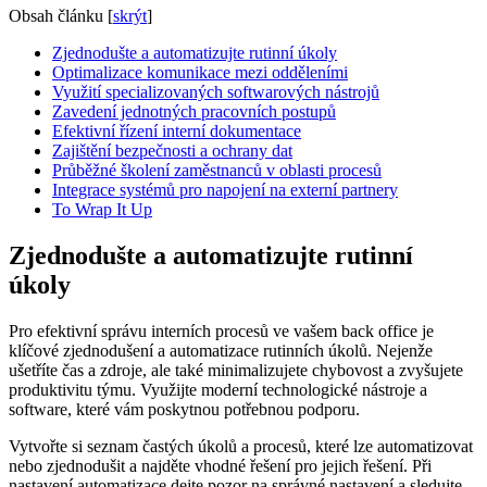
Obsah článku
[
skrýt
]
Zjednodušte a automatizujte rutinní úkoly
Optimalizace komunikace mezi odděleními
Využití specializovaných softwarových nástrojů
Zavedení jednotných pracovních postupů
Efektivní řízení interní dokumentace
Zajištění bezpečnosti a ochrany dat
Průběžné školení zaměstnanců v oblasti procesů
Integrace systémů pro napojení na externí partnery
To Wrap It Up
Zjednodušte a automatizujte rutinní
úkoly
Pro efektivní správu interních procesů ve vašem back office je
klíčové zjednodušení a automatizace rutinních úkolů. Nejenže
ušetříte čas a zdroje, ale také minimalizujete chybovost a zvyšujete
produktivitu týmu. Využijte moderní technologické nástroje a
software, které vám poskytnou potřebnou podporu.
Vytvořte si seznam častých úkolů a procesů, které lze automatizovat
nebo zjednodušit a najděte vhodné řešení pro jejich řešení. Při
nastavení automatizace dejte pozor na správné nastavení a sledujte