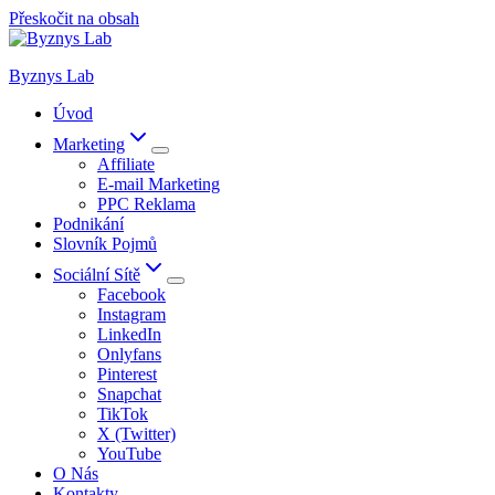
Přeskočit na obsah
Byznys Lab
Úvod
Marketing
Affiliate
E-mail Marketing
PPC Reklama
Podnikání
Slovník Pojmů
Sociální Sítě
Facebook
Instagram
LinkedIn
Onlyfans
Pinterest
Snapchat
TikTok
X (Twitter)
YouTube
O Nás
Kontakty