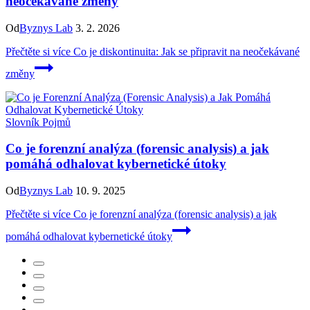
neočekávané změny
Od
Byznys Lab
3. 2. 2026
Přečtěte si více
Co je diskontinuita: Jak se připravit na neočekávané
změny
Slovník Pojmů
Co je forenzní analýza (forensic analysis) a jak
pomáhá odhalovat kybernetické útoky
Od
Byznys Lab
10. 9. 2025
Přečtěte si více
Co je forenzní analýza (forensic analysis) a jak
pomáhá odhalovat kybernetické útoky