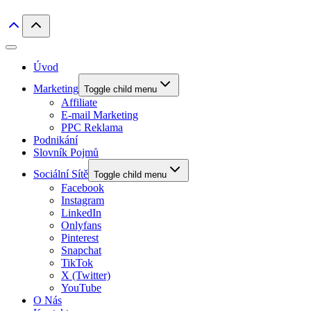
Úvod
Marketing
Toggle child menu
Affiliate
E-mail Marketing
PPC Reklama
Podnikání
Slovník Pojmů
Sociální Sítě
Toggle child menu
Facebook
Instagram
LinkedIn
Onlyfans
Pinterest
Snapchat
TikTok
X (Twitter)
YouTube
O Nás