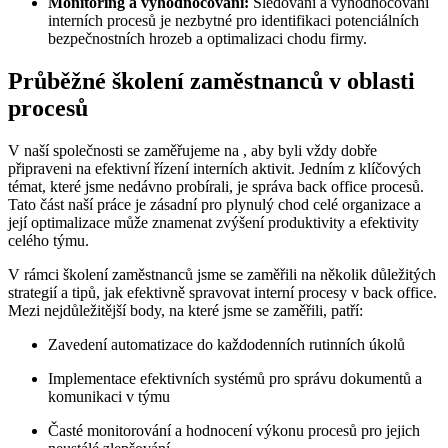
Monitoring a vyhodnocování:
Sledování a vyhodnocování
interních procesů je nezbytné pro identifikaci potenciálních
bezpečnostních hrozeb a optimalizaci chodu firmy.
Průběžné školení zaměstnanců v oblasti
procesů
V naší společnosti se zaměřujeme na , aby byli vždy dobře
připraveni na efektivní řízení interních aktivit. Jedním z klíčových
témat, které jsme nedávno probírali, je správa back office procesů.
Tato část naší práce je zásadní pro plynulý chod celé organizace a
její optimalizace může znamenat zvýšení produktivity a efektivity
celého týmu.
V rámci školení zaměstnanců jsme se zaměřili na několik důležitých
strategií a tipů, jak efektivně spravovat interní procesy v back office.
Mezi nejdůležitější body, na které jsme se zaměřili, patří:
Zavedení automatizace do každodenních rutinních úkolů
Implementace efektivních systémů pro správu dokumentů a
komunikaci v týmu
Časté monitorování a hodnocení výkonu procesů pro jejich