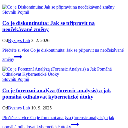
Slovník Pojmů
Co je diskontinuita: Jak se připravit na
neočekávané změny
Od
Byznys Lab
3. 2. 2026
Přečtěte si více
Co je diskontinuita: Jak se připravit na neočekávané
změny
Slovník Pojmů
Co je forenzní analýza (forensic analysis) a jak
pomáhá odhalovat kybernetické útoky
Od
Byznys Lab
10. 9. 2025
Přečtěte si více
Co je forenzní analýza (forensic analysis) a jak
pomáhá odhalovat kybernetické útoky