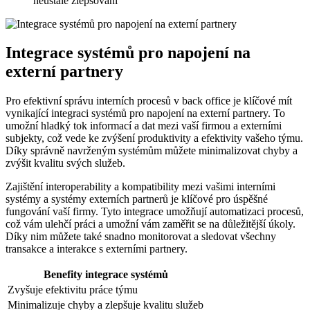
neustálé zlepšování
Integrace systémů pro napojení na
externí partnery
Pro efektivní správu interních procesů v back office je klíčové mít
vynikající integraci systémů pro napojení na externí partnery. To
umožní hladký tok informací a dat mezi vaší firmou a externími
subjekty, což vede ke zvýšení produktivity a efektivity vašeho týmu.
Díky správně navrženým systémům můžete minimalizovat chyby a
zvýšit kvalitu svých služeb.
Zajištění interoperability a kompatibility mezi vašimi interními
systémy a systémy externích partnerů je klíčové pro úspěšné
fungování vaší firmy. Tyto integrace umožňují automatizaci procesů,
což vám ulehčí práci a umožní vám zaměřit se na důležitější úkoly.
Díky nim můžete také snadno monitorovat a sledovat všechny
transakce a interakce s externími partnery.
Benefity integrace systémů
Zvyšuje efektivitu práce týmu
Minimalizuje chyby a zlepšuje kvalitu služeb