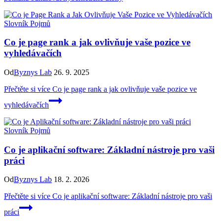
Slovník Pojmů
Co je page rank a jak ovlivňuje vaše pozice ve
vyhledávačích
Od
Byznys Lab
26. 9. 2025
Přečtěte si více
Co je page rank a jak ovlivňuje vaše pozice ve
vyhledávačích
Slovník Pojmů
Co je aplikační software: Základní nástroje pro vaši
práci
Od
Byznys Lab
18. 2. 2026
Přečtěte si více
Co je aplikační software: Základní nástroje pro vaši
práci