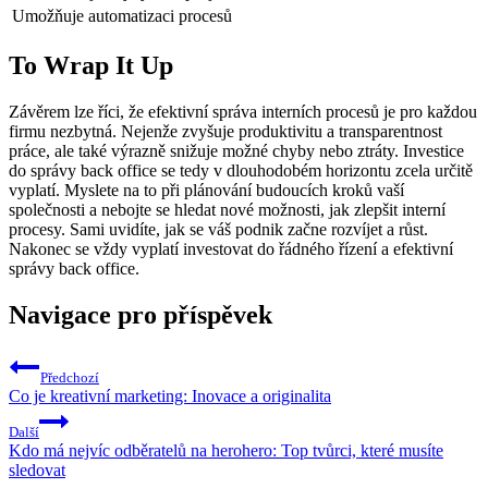
Umožňuje automatizaci procesů
To Wrap It Up
Závěrem lze říci, že efektivní správa interních procesů je pro každou
firmu nezbytná. Nejenže zvyšuje produktivitu a transparentnost
práce, ale také výrazně snižuje možné chyby nebo ztráty. Investice
do správy back office se tedy v dlouhodobém horizontu zcela určitě
vyplatí. Myslete na to při plánování budoucích kroků vaší
společnosti a nebojte se hledat nové možnosti, jak zlepšit interní
procesy. Sami uvidíte, jak se váš podnik začne rozvíjet a růst.
Nakonec se vždy vyplatí investovat do řádného řízení a efektivní
správy back office.
Navigace pro příspěvek
Předchozí
Co je kreativní marketing: Inovace a originalita
Další
Kdo má nejvíc odběratelů na herohero: Top tvůrci, které musíte
sledovat