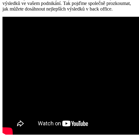
výsledků ve vašem podnikání. Tak pojďme společně prozkoumat,
jak můžete dosáhnout nejlepších výsledků v back office.