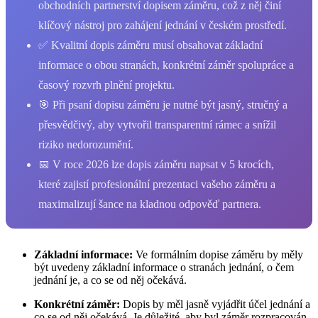
obchodních partnerství dopisem záměru, což z něj činí
klíčový nástroj pro zahájení jednání v českém prostředí.
✅ Kvalitní dopis záměru musí obsahovat základní
informace o obou stranách, konkrétní záměr spolupráce a
časový rozvrh plnění projektu.
🎯 Při psaní dopisu záměru je nutné být jasný, stručný a
přesvědčivý, aby vytvořil transparentní rámec a snížil
riziko nedorozumění.
📅 V roce 2026 lze dopis záměru napsat v 5 krocích,
které zajistí profesionální prezentaci vašeho záměru a
maximalizují šance na kladnou odpověď partnera.
Základní informace:
Ve formálním dopise záměru by měly
být uvedeny základní informace o stranách jednání, o čem
jednání je, a co se od něj očekává.
Konkrétní záměr:
Dopis by měl jasně vyjádřit účel jednání a
co se od něj očekává. Je důležité, aby byl záměr rozpracován