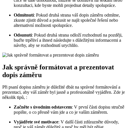
chce se dále dohodnout, můžete se domluvit na setkání nebo
konzultaci, kde byste mohli projednat detaily spolupráce.
Odmítnutí
: Pokud druhá strana váš dopis záměru odmítne,
zkuste zjistit důvod a pokusit se najít společné řešení nebo
alternativní možnosti spolupráce.
Odsunutí
: Pokud druhá strana odloží rozhodnutí na později,
buďte trpěliví a ihned následujte s důležitými informacemi a
návrhy, aby se rozhodnutí urychlilo.
Jak správně formátovat a prezentovat
dopis záměru
Při psaní dopisu záměru je důležité dbát na správné formátování a
prezentaci, aby váš záměr byl jasně a profesionálně vyjádřen. Zde je
několik tipů, :
Začněte s úvodním odstavcem
: V první části dopisu stručně
popište, o co přesně vám jde a co je vaším záměrem.
Vyjádřete své motivace
: V další části zdůrazněte důvody,
proč je váš záměr důležitý a proč by měl být přijat.