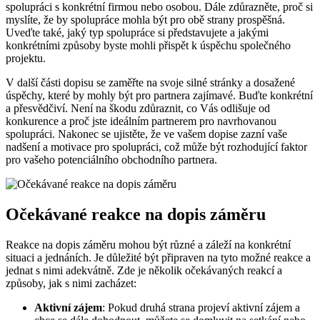
spolupráci s konkrétní firmou nebo osobou. Dále zdůrazněte, proč si
myslíte, že by spolupráce mohla být pro obě strany prospěšná.
Uveďte také, jaký typ spolupráce si představujete a jakými
konkrétními způsoby byste mohli přispět k úspěchu společného
projektu.
V další části dopisu se zaměřte na svoje silné stránky a dosažené
úspěchy, které by mohly být pro partnera zajímavé. Buďte konkrétní
a přesvědčiví. Není na škodu zdůraznit, co Vás odlišuje od
konkurence a proč jste ideálním partnerem pro navrhovanou
spolupráci. Nakonec se ujistěte, že ve vašem dopise zazní vaše
nadšení a motivace pro spolupráci, což může být rozhodující faktor
pro vašeho potenciálního obchodního partnera.
Očekávané reakce na dopis záměru
Reakce na dopis záměru mohou být různé a záleží na konkrétní
situaci a jednáních. Je důležité být připraven na tyto možné reakce a
jednat s nimi adekvátně. Zde je několik očekávaných reakcí a
způsoby, jak s nimi zacházet:
Aktivní zájem
: Pokud druhá strana projeví aktivní zájem a