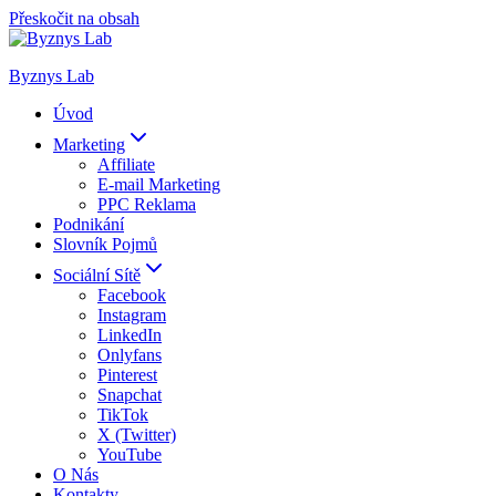
Přeskočit na obsah
Byznys Lab
Úvod
Marketing
Affiliate
E-mail Marketing
PPC Reklama
Podnikání
Slovník Pojmů
Sociální Sítě
Facebook
Instagram
LinkedIn
Onlyfans
Pinterest
Snapchat
TikTok
X (Twitter)
YouTube
O Nás
Kontakty