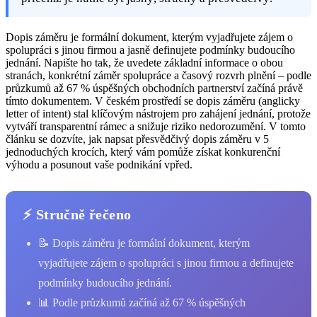
Dopis záměru je formální dokument, kterým vyjadřujete zájem o
spolupráci s jinou firmou a jasně definujete podmínky budoucího
jednání. Napište ho tak, že uvedete základní informace o obou
stranách, konkrétní záměr spolupráce a časový rozvrh plnění – podle
průzkumů až 67 % úspěšných obchodních partnerství začíná právě
tímto dokumentem. V českém prostředí se dopis záměru (anglicky
letter of intent) stal klíčovým nástrojem pro zahájení jednání, protože
vytváří transparentní rámec a snižuje riziko nedorozumění. V tomto
článku se dozvíte, jak napsat přesvědčivý dopis záměru v 5
jednoduchých krocích, který vám pomůže získat konkurenční
výhodu a posunout vaše podnikání vpřed.
⚡ Stručně řečeno
📝 Dopis záměru je formální dokument, kterým
vyjadřujete zájem o spolupráci s jinou firmou a definujete
podmínky budoucího jednání.
📊 Podle průzkumů začíná až 67 % úspěšných