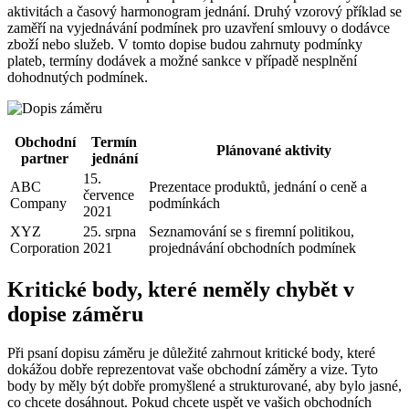
aktivitách a časový harmonogram jednání. Druhý vzorový příklad se
zaměří na vyjednávání podmínek pro uzavření smlouvy o dodávce
zboží nebo služeb. V tomto dopise budou zahrnuty podmínky
plateb, termíny dodávek a možné sankce v případě nesplnění
dohodnutých podmínek.
Obchodní
Termín
Plánované aktivity
partner
jednání
15.
ABC
Prezentace produktů, jednání o ceně a
července
Company
podmínkách
2021
XYZ
25. srpna
Seznamování se s firemní politikou,
Corporation
2021
projednávání obchodních podmínek
Kritické body, které neměly chybět v
dopise záměru
Při psaní dopisu záměru je důležité zahrnout kritické body, které
dokážou dobře reprezentovat vaše obchodní záměry a vize. Tyto
body by měly být dobře promyšlené a strukturované, aby bylo jasné,
co chcete dosáhnout. Pokud chcete uspět ve vašich obchodních