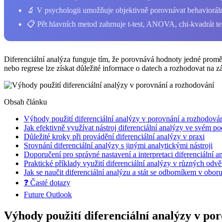
🔬 V psychologii umožňuje objektivně porovnávat behaviorální
📋 Pět hlavních metod zahrnuje t-test, ANOVA, chi-kvadrát tes
Diferenciální analýza funguje tím, že porovnává hodnoty jedné promě
nebo regrese lze získat důležité informace o datech a rozhodovat na z
Obsah článku
Výhody použití diferenciální analýzy v porovnání a rozhodová
Jak efektivně využívat nástroj diferenciální analýzy ve svém p
Důležité kroky při provádění diferenciální analýzy v praxi
Srovnání diferenciální analýzy s jinými analytickými nástroji
Doporučení pro správné nastavení a interpretaci diferenciální a
Praktické příklady využití diferenciální analýzy v různých odvě
Jak se naučit diferenciální analýzu a stát se odborníkem v obor
❓ Časté dotazy
Future Outlook
Výhody použití diferenciální analýzy v po