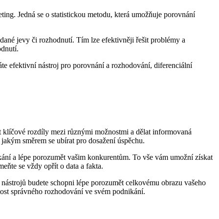
eting. Jedná se o statistickou metodu, která umožňuje porovnání
dané jevy či rozhodnutí. Tím lze efektivněji řešit problémy a
dnutí.
áte efektivní nástroj pro porovnání a rozhodování, diferenciální
t klíčové rozdíly mezi různými možnostmi a dělat informovaná
a jakým směrem se ubírat pro dosažení úspěchu.
nikání a lépe porozumět vašim konkurentům. To vše vám umožní získat
ňte se vždy opřít o data a fakta.
chto nástrojů budete schopni lépe porozumět celkovému obrazu vašeho
itost správného rozhodování ve svém podnikání.