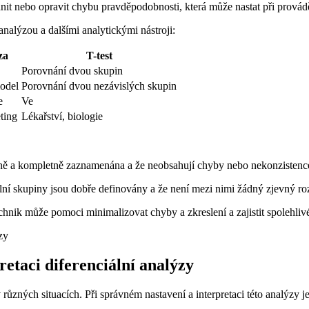
it nebo opravit chybu pravděpodobnosti, která může nastat při prováděn
analýzou a dalšími analytickými nástroji:
za
T-test
Porovnání dvou skupin
odel
Porovnání dvou nezávislých skupin
e
Ve
ting
Lékařství, biologie
rávně a kompletně zaznamenána a že neobsahují chyby nebo nekonzistenc
rolní skupiny jsou dobře definovány a že není mezi nimi žádný zjevný ro
echnik může pomoci minimalizovat chyby a zkreslení a zajistit spolehliv
etaci diferenciální analýzy
 různých situacích. Při správném nastavení a interpretaci této analýzy 