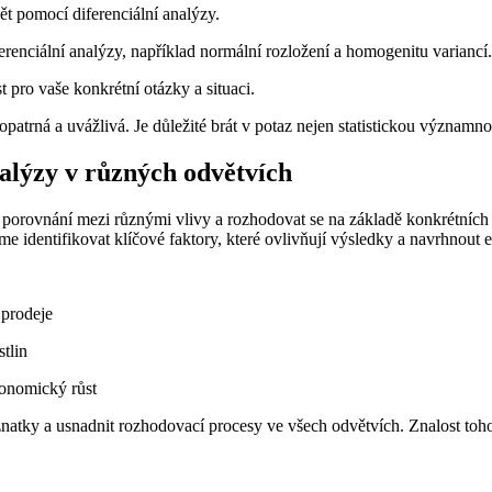
ět pomocí diferenciální analýzy.
ferenciální analýzy, například normální rozložení a homogenitu variancí.
est pro vaše konkrétní otázky a situaci.
opatrná a uvážlivá. Je důležité brát v potaz nejen statistickou významno
nalýzy v různých odvětvích
 porovnání mezi různými vlivy a rozhodovat se na základě konkrétních
 identifikovat klíčové faktory, které ovlivňují výsledky a navrhnout ef
 prodeje
stlin
konomický růst
atky a usnadnit rozhodovací procesy ve všech odvětvích. Znalost toho