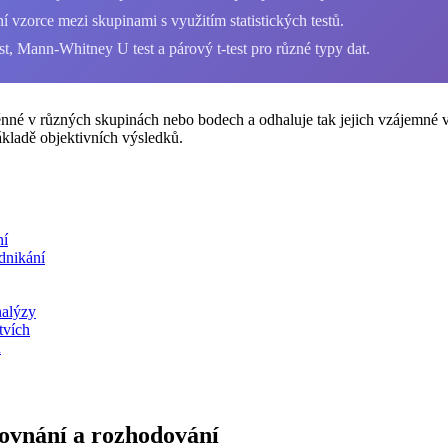
 vzorce mezi skupinami s využitím statistických testů.
t, Mann-Whitney U test a párový t-test pro různé typy dat.
nné v různých skupinách nebo bodech a odhaluje tak jejich vzájemné vzt
ákladě objektivních výsledků.
ní
odnikání
nalýzy
tvích
u
rovnání a rozhodování