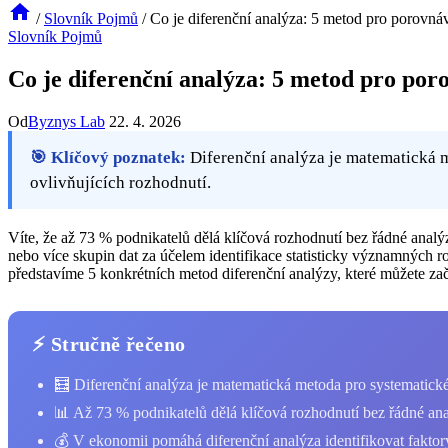
/
Slovník Pojmů
/
Co je diferenční analýza: 5 metod pro porovná
Slovník Pojmů
Co je diferenční analýza: 5 metod pro por
Od
Byznys Lab
22. 4. 2026
🎯 Klíčový poznatek:
Diferenční analýza je matematická me
ovlivňujících rozhodnutí.
Víte, že až 73 % podnikatelů dělá klíčová rozhodnutí bez řádné anal
nebo více skupin dat za účelem identifikace statisticky významných ro
představíme 5 konkrétních metod diferenční analýzy, které můžete začí
⚡ Stručně řečeno
🧮 Diferenční analýza je matematická metoda pro systematické
📊 Až 73 % podnikatelů dělá klíčová rozhodnutí bez řádné ana
💰 V ekonomii pomáhá diferenční analýza identifikovat faktory