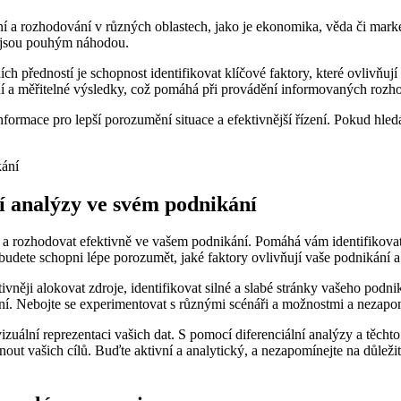
ní a rozhodování v různých oblastech, jako je ekonomika, věda či mark
nejsou pouhým náhodou.
h předností je schopnost identifikovat klíčové faktory, které ovlivňují 
ivní a měřitelné výsledky, což pomáhá při provádění informovaných rozho
informace pro lepší porozumění situace a efektivnější řízení. Pokud hled
ní analýzy ve svém podnikání
t a rozhodovat efektivně ve vašem podnikání. Pomáhá vám identifikova
 budete schopni lépe porozumět, jaké faktory ovlivňují vaše podnikání 
vněji alokovat zdroje, identifikovat silné a slabé stránky vašeho pod
. Nebojte se experimentovat s různými scénáři a možnostmi a nezapome
o vizuální reprezentaci vašich dat. S pomocí diferenciální analýzy a tě
ut vašich cílů. Buďte aktivní a analytický, a nezapomínejte na důlež