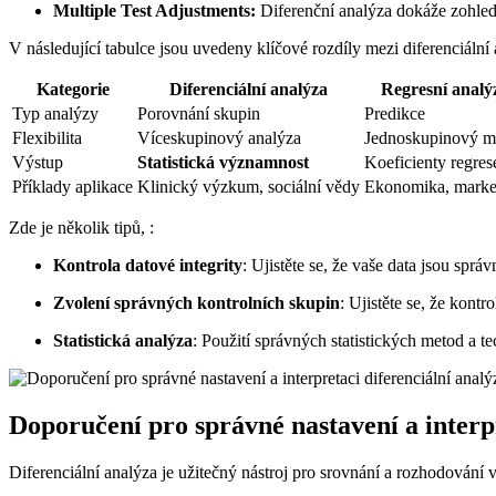
Multiple Test Adjustments:
Diferenční analýza dokáže zohledn
V následující tabulce jsou uvedeny klíčové rozdíly mezi diferenciální 
Kategorie
Diferenciální analýza
Regresní analý
Typ analýzy
Porovnání skupin
Predikce
Flexibilita
Víceskupinový analýza
Jednoskupinový m
Výstup
Statistická významnost
Koeficienty regres
Příklady aplikace
Klinický výzkum, sociální vědy
Ekonomika, marke
Zde je několik tipů, :
Kontrola datové integrity
: Ujistěte se, že vaše data jsou sp
Zvolení správných kontrolních skupin
: Ujistěte se, že kont
Statistická analýza
: Použití správných statistických metod a t
Doporučení pro správné nastavení a interpr
Diferenciální analýza je užitečný nástroj pro srovnání a rozhodování v