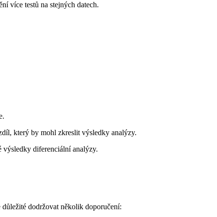
í více testů na stejných datech.
e.
zdíl, který by mohl zkreslit výsledky analýzy.
é výsledky diferenciální analýzy.
je důležité dodržovat několik doporučení: