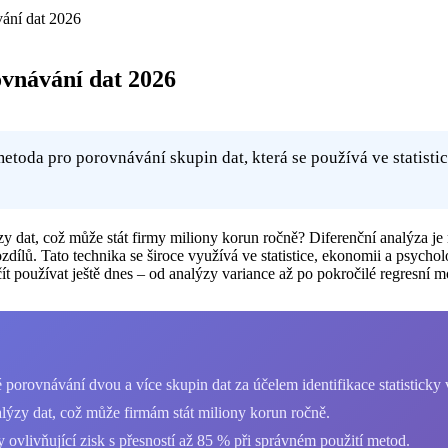
vání dat 2026
ovnávání dat 2026
toda pro porovnávání skupin dat, která se používá ve statistic
ýzy dat, což může stát firmy miliony korun ročně? Diferenční analýza
zdílů. Tato technika se široce využívá ve statistice, ekonomii a psych
t používat ještě dnes – od analýzy variance až po pokročilé regresní m
 porovnávání dvou a více skupin dat za účelem identifikace statistick
lýzy dat, což může firmám stát miliony korun ročně.
 ovlivňující zisk s přesností až 85 % při správném použití metod.