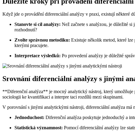
Důležité kroky při provádění diferenciální
Když jde o provádění diferenciální analýzy v praxi, existují některé d
Stanovte si cíl analýzy:
Než začnete s analýzou, je důležité si 
rozhodnutí?
Zvolte správnou metodiku:
Existuje několik metod, které lze
kterými pracujete.
Interpretace výsledků:
Po provedení analýzy je důležité správ
Srovnání diferenciální analýzy s jinými an
**Diferenční analýza** je mocný analytický nástroj, který umožňuje
sociologii ke kvantifikaci a interpre taci rozdílů mezi skupinami.
V porovnání s jinými analytickými nástroji, diferenciální analýza má
Jednoduchost:
Diferenční analýza poskytuje jednoduchý a intu
Statistická významnost:
Pomocí diferenciální analýzy lze statis