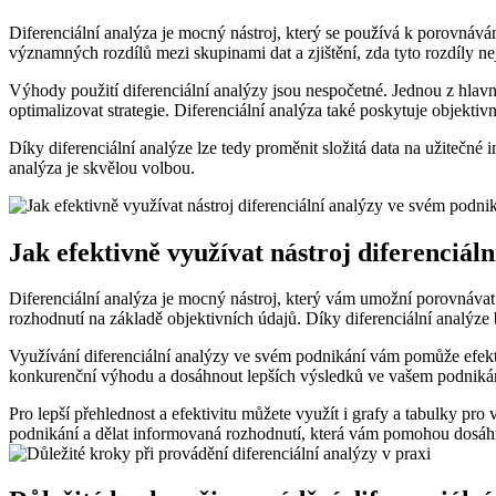
Diferenciální analýza je mocný nástroj, který se používá k porovnává
významných rozdílů mezi skupinami dat a zjištění, zda tyto rozdíly 
Výhody použití diferenciální analýzy jsou nespočetné. Jednou z hlavníc
optimalizovat strategie. Diferenciální analýza také poskytuje objekt
Díky diferenciální analýze lze tedy proměnit složitá data na užitečné 
analýza je skvělou volbou.
Jak efektivně využívat nástroj diferenciál
Diferenciální analýza je mocný nástroj, který vám umožní porovnáva
rozhodnutí na základě objektivních údajů. Díky diferenciální analýze
Využívání diferenciální analýzy ve svém podnikání vám pomůže efekti
konkurenční výhodu a dosáhnout lepších výsledků ve vašem podnikání
Pro lepší přehlednost a efektivitu můžete využít i grafy a tabulky pr
podnikání a dělat informovaná rozhodnutí, která vám pomohou dosáhno