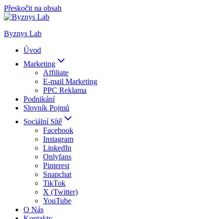
Přeskočit na obsah
Byznys Lab
Úvod
Marketing
Affiliate
E-mail Marketing
PPC Reklama
Podnikání
Slovník Pojmů
Sociální Sítě
Facebook
Instagram
LinkedIn
Onlyfans
Pinterest
Snapchat
TikTok
X (Twitter)
YouTube
O Nás
Kontakty