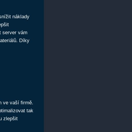
snížit náklady
pšit
nt server vám
ateriálů. Díky
n ve vaší firmě.
timalizovat tak
 zlepšit