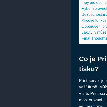
Tipy pro optimá
Výběr správnéh
Bezpečnostní o
Klíčové funkce,
Doporučení pro
Jaký vliv může 
Final Thought
Co je Pr
tisku?
Print server je
vaší firmě. Můž
v síti. Print se
monitorování st
ve vaší firmě.