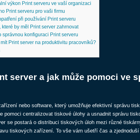
lní výkon Print serveru ve vaší organizaci
o Print serveru pro vaši firmu
patření při používání Print serveru
 které by měl Print server zahrnovat
 správnou konfiguraci Print serveru
mít Print server na produktivitu pracovníků?
s
int server a jak může pomoci ve 
 zařízení nebo software, který umožňuje efektivní správu tis
e pomoci centralizovat tiskové úlohy a usnadnit správu tisk
rver se postará o distribuci tiskových úloh mezi různé tiskárn
avu tiskových zařízení. To vše vám ušetří čas a zjednoduší