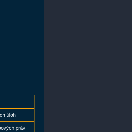
ch úloh
pových práv