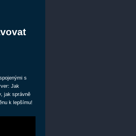
avovat
 spojenými s
rver: Jak
y, jak správně
měnu k lepšímu!