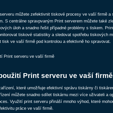
serveru můžete zefektivnit tiskové procesy ve vaší firmě a 
em. S centrálne spravpvaným Print serverem můžete také zle
ových úloh a snadno řešit případné problémy s tiskem. Pri
itorovat tiskové statistiky a sledovat spotřebu tiskových m
 tisk ve vaší firmě pod kontrolou a efektivně ho spravovat.
oužití Print serveru ve vaší firmě
zařízení, které umožňuje efektivní správu tiskárny či tiskáre
ízení můžete snadno sdílet tiskárnu mezi více uživateli a op
oces. Využití print serveru přináší mnoho výhod, které mohou
fektivitu práce ve vaší firmě.