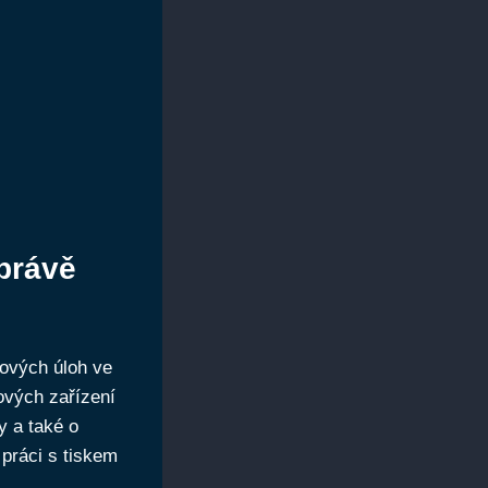
správě
kových úloh ve
ových zařízení
y a také o
 práci s tiskem