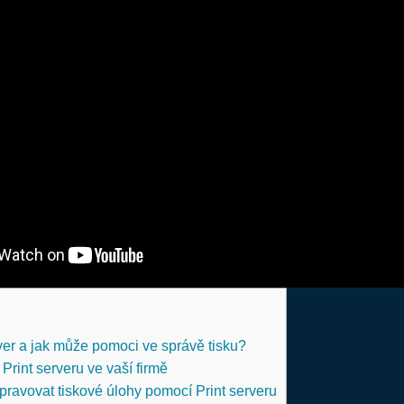
Obsah článku
rver a jak může pomoci ve správě tisku?
Print serveru ve vaší firmě
spravovat tiskové úlohy pomocí Print serveru