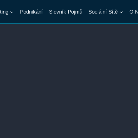
ting
Podnikání
Slovník Pojmů
Sociální Sítě
O 