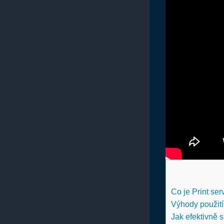
Co je Print se
Výhody použití 
Jak efektivně 