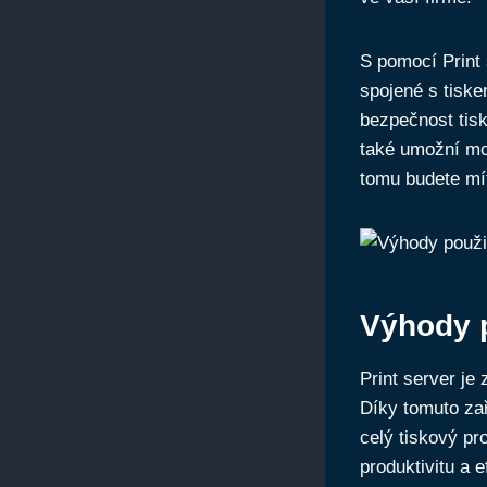
S pomocí Print 
spojené s tisk
bezpečnost tisk
také umožní mon
tomu budete mít
Výhody p
Print server je 
Díky tomuto zař
celý tiskový pr
produktivitu a e