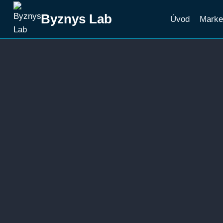
Přeskočit
Byznys Lab
Úvod
Marke
na
obsah