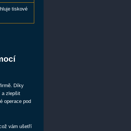
hluje tiskové
mocí
firmě. Díky
 a zlepšit
vé operace pod
 což vám ušetří