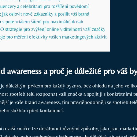
luencery a celebritami pro rozšíření povědomí
 Jak oslovit nové zákazníky a posílit váš brand
u s potenciálem šíření pro maximální dosah
 strategie pro zvýšení online viditelnosti vaší značky
oje pro měření efektivity vašich marketingových aktivit
d awareness a proč je důležité pro váš b
je důležitým prvkem pro každý byznys, bez ohledu na jeho velikos
nost spotřebitelů rozpoznat vaši značku a spojit ji s konkrétními 
nější je vaše brand awareness, tím pravděpodobněji se spotřebitel
nebo službám před konkurencí.
 o vaší značce lze dosáhnout různými způsoby, jako jsou market
R aktivity nebo spolupráce s influencery. Je důležité, abyste si uvě