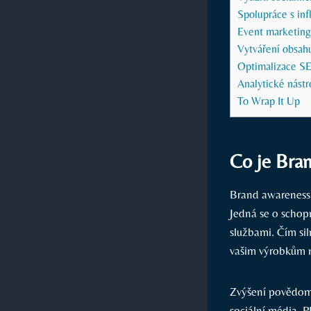
Spolupráce s inf
Event marketing:
Vytváření obsah
Optimalizace SEO
Analytické nástr
To Wrap It Up
Co je Bran
Brand awareness 
Jedná se o schop
službami. Čím sil
vašim výrobkům 
Zvýšení povědomí
sociální média, P