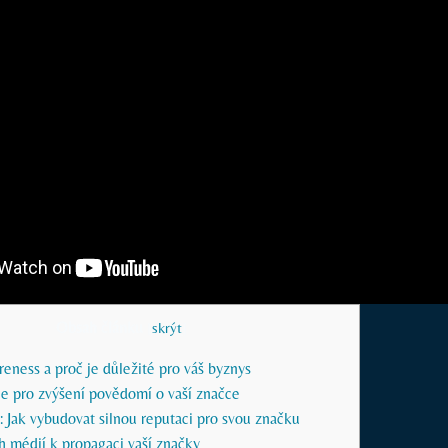
Obsah článku
[
skrýt
]
eness a proč je důležité pro váš byznys
ie pro zvýšení povědomí o vaší značce
 Jak vybudovat silnou reputaci pro svou značku
ch médií k propagaci vaší značky