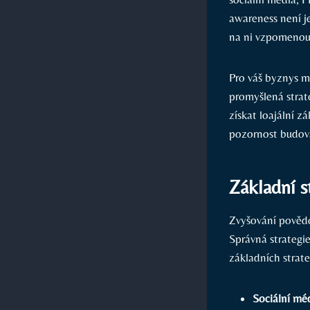
awareness není jen
na ni vzpomenou
Pro váš byznys m
promyšlená strat
získat loajální z
pozornost budová
Základní s
Zvyšování povědo
Správná strategie
základních strat
Sociální mé