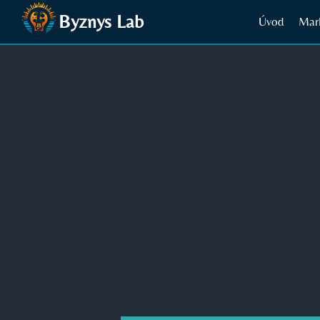
Přeskočit
Byznys Lab
Úvod
Mar
na
obsah