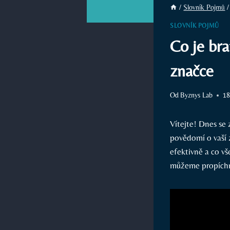
/
Slovník Pojmů
/
SLOVNÍK POJMŮ
Co je bra
značce
Od
Byznys Lab
18
Vítejte! Dnes se
povědomí o vaší 
efektivně a co vš
můžeme propíchn