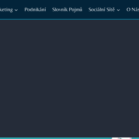
keting
Podnikání
Slovník Pojmů
Sociální Sítě
O Ná