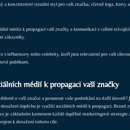
ný a konzistentní vizuální styl pro vaši značku, včetně loga, barvy 
iální média k propagaci vaší značky a komunikaci s vašimi stávajíc
mi zákazníky.
e s influencery nebo celebrity, kteří jsou relevantní pro vaši cílovo
 nové publikum.
ciálních médií k propagaci vaší značky
vědomí o vaší značce a posunout vaše podnikání na další úroveň? 
 dosažení úspěchu je využití sociálních médií k propagaci. Brand 
e je základním kamenem každé úspěšné marketingové strategie a
trojem k dosažení tohoto cíle.