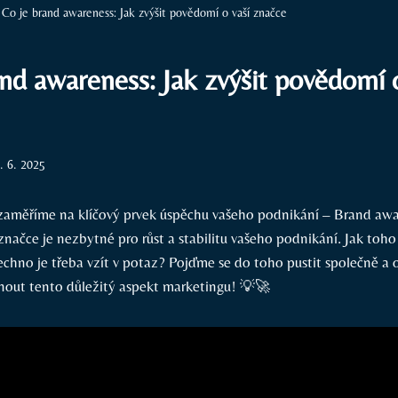
Co je brand awareness: Jak zvýšit povědomí o vaší značce
nd awareness: Jak zvýšit povědomí o
. 6. 2025
 zaměříme na klíčový prvek úspěchu vašeho podnikání – Brand awa
značce je nezbytné pro růst a stabilitu vašeho podnikání. Jak toh
echno je třeba vzít v potaz? Pojďme se do toho pustit společně a o
out tento důležitý aspekt marketingu! 💡🚀