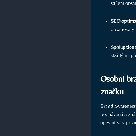
sdílení obs
SEO optimal
obsahovaly r
Spolupráce s
skvělým způs
Osobní bra
značku
Brand awareness 
poznávaná a znám
upevnit vaši pozi