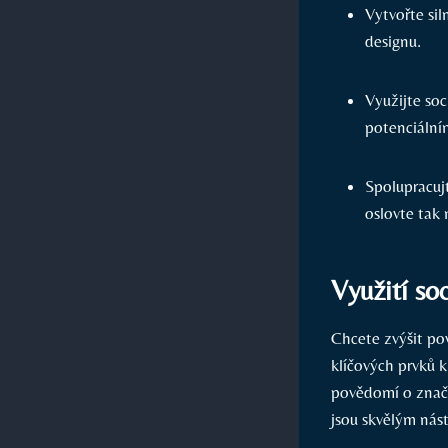
Vytvořte sil
designu.
Využijte soc
potenciální
Spolupracujt
oslovte tak
Využití so
Chcete zvýšit po
klíčových prvků k
povědomí o značc
jsou skvělým nás