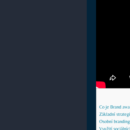
Co je Brand awar
Základní strateg
Osobní branding:
Využití sociální