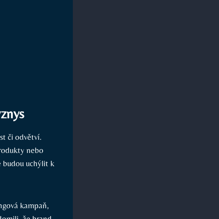
yznys
t či odvětví.
produkty nebo
é budou uchýlit k
ingová kampaň,
domili, že brand