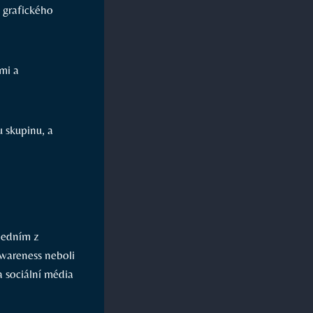
a grafického
ími a
u skupinu, a
Jedním z
awareness neboli
 sociální média