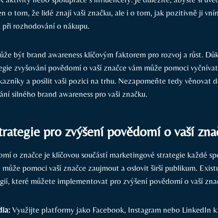
 o tom, že lidé znají vaši značku, ale i o tom, jak pozitivně ji vním
 při rozhodování o nákupu.
ůže být brand awareness klíčovým faktorem pro rozvoj a růst. Dů
egie zvyšování povědomí o vaší značce vám může pomoci vyčnívat
ákazníky a posílit vaši pozici na trhu. Nezapomeňte tedy věnovat 
ní silného brand awareness pro vaši značku.
trategie pro zvýšení povědomí o vaší zna
mí o značce je klíčovou součástí marketingové strategie každé sp
 může pomoci vaší značce zaujmout a oslovit širší publikum. Exist
egií, které můžete implementovat pro zvýšení povědomí o vaší zna
dia:
Využijte platformy jako Facebook, Instagram nebo LinkedIn k