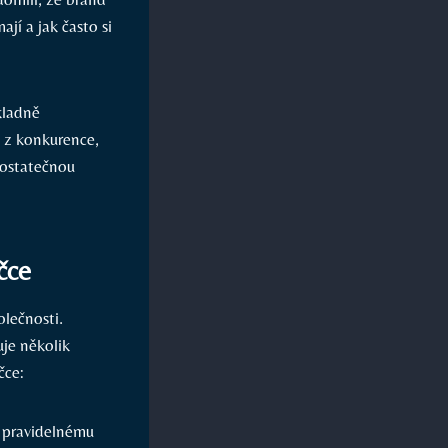
ají a jak často si
kladně
 z konkurence,
dostatečnou
čce
olečnosti.
uje několik
čce:
 pravidelnému