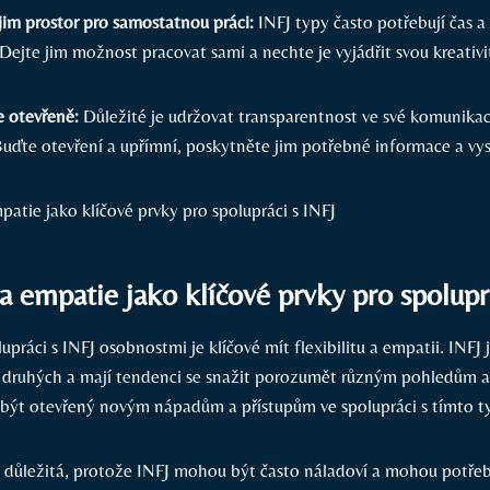
jim prostor pro samostatnou práci:
INFJ typy často potřebují čas a 
. Dejte jim možnost pracovat sami a nechte je vyjádřit svou kreativi
 otevřeně:
Důležité je udržovat transparentnost ve své komunikac
Buďte otevření a upřímní, poskytněte jim potřebné informace a vys
a a empatie jako klíčové prvky pro spolupr
lupráci s INFJ osobnostmi je klíčové mít flexibilitu a empatii. INFJ 
by druhých a mají tendenci se snažit porozumět různým pohledům 
é být otevřený novým nápadům a přístupům ve spolupráci s tímto 
aké důležitá, protože INFJ mohou být často náladoví a mohou potře