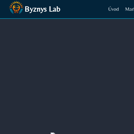
Přeskočit
Byznys Lab
Úvod
Mar
na
obsah