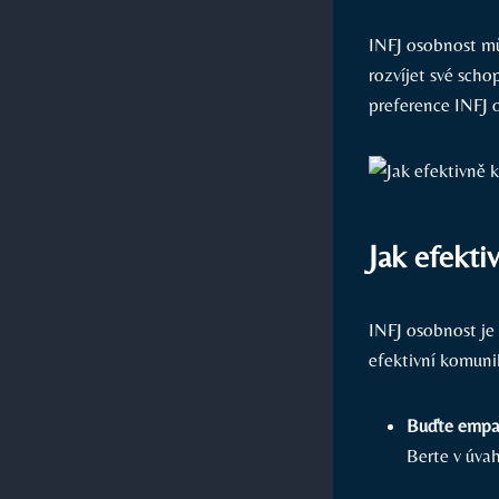
INFJ osobnost mů
rozvíjet své scho
preference INFJ o
Jak efekti
INFJ osobnost je
efektivní komunik
Buďte empa
Berte v úvah