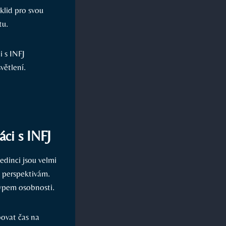
klid pro svou
tu.
i s INFJ
větlení.
áci s INFJ
jedinci jsou velmi
a perspektivám.
typem osobnosti.
bovat čas na