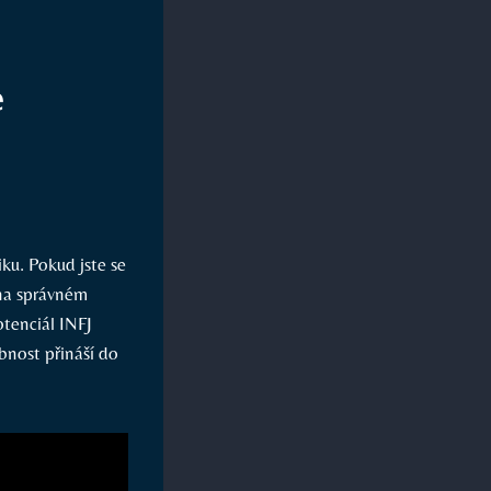
e
ku. Pokud jste se
 na správném
otenciál INFJ
bnost přináší do