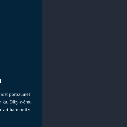
u
pnost porozumět
miku. Díky svému
rovat harmonii v