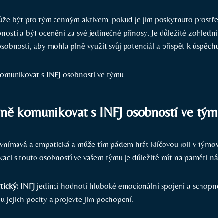
že být pro tým cenným aktivem, pokud je jim poskytnuto prostř
pnosti a být oceněni za své jedinečné přínosy. Je důležité zohledn
sobnosti, aby mohla plně využít svůj potenciál a přispět k úspěch
vně komunikovat s INFJ osobností ve tý
 vnímavá a empatická a může tím pádem hrát klíčovou roli v týmo
aci s touto osobností ve vašem týmu je důležité mít na paměti nás
tický:
INFJ jedinci hodnotí hluboké emocionální spojení a schop
u jejich pocity a projevte jim pochopení.