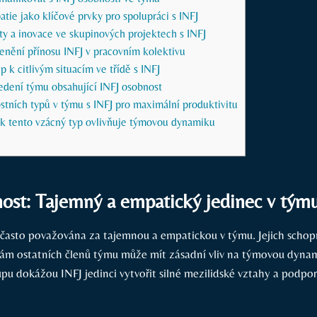
atie jako klíčové prvky pro spolupráci s INFJ
ty a inovace ve skupinových projektech s INFJ
enění přínosu INFJ v pracovním kolektivu
p k citlivým situacím ve třídě s INFJ
edení týmu obsahující INFJ osobnost
tních typů v týmu s INFJ pro maximální produktivitu
ak tento vzácný typ ovlivňuje týmovou dynamiku
ost: Tajemný a empatický jedinec v tým
 často považována za tajemnou a empatickou v týmu. Jejich scho
ám ostatních členů týmu může mít zásadní vliv na týmovou dyna
pu dokážou INFJ jedinci vytvořit silné mezilidské vztahy a podpo