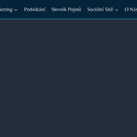
keting
Podnikání
Slovník Pojmů
Sociální Sítě
O Ná