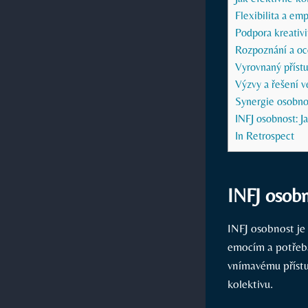
Flexibilita a emp
Podpora kreativi
Rozpoznání a oc
Vyrovnaný přístu
Výzvy a řešení v
Synergie osobnos
INFJ osobnost: J
In Retrospect
INFJ osobn
INFJ osobnost je
emocím a potřeb
vnímavému přístu
kolektivu.