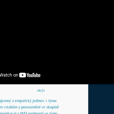
Obsah článku
[
skrýt
]
Tajemný a empatický jedinec v týmu
m vztahům a porozumění ve skupině
omunikovat s INFJ osobností ve týmu