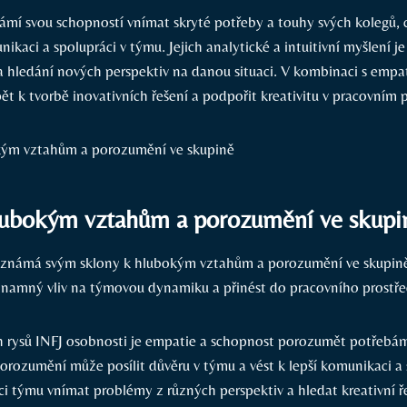
námí svou schopností vnímat skryté potřeby a touhy svých kolegů, 
nikaci a spolupráci v týmu. Jejich analytické a intuitivní myšlení j
a hledání nových perspektiv na danou situaci. V kombinaci s emp
t k tvorbě inovativních řešení a podpořit kreativitu v pracovním p
lubokým vztahům a porozumění ve skupi
e známá svým sklony k hlubokým vztahům a porozumění ve skupin
namný vliv na týmovou dynamiku a přinést do pracovního prostře
h rysů INFJ osobnosti je empatie a schopnost porozumět potřebá
orozumění může posílit důvěru v týmu a vést k lepší komunikaci a 
 týmu vnímat problémy z různých perspektiv a hledat kreativní ře