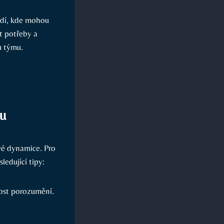
edí, kde mohou
it potřeby a
u týmu.
mu
vé dynamice. Pro
ledující tipy:
nost porozumění.