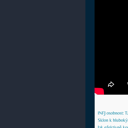
INFJ osobnost: 
Sklon k hluboký
Jak efektivně k