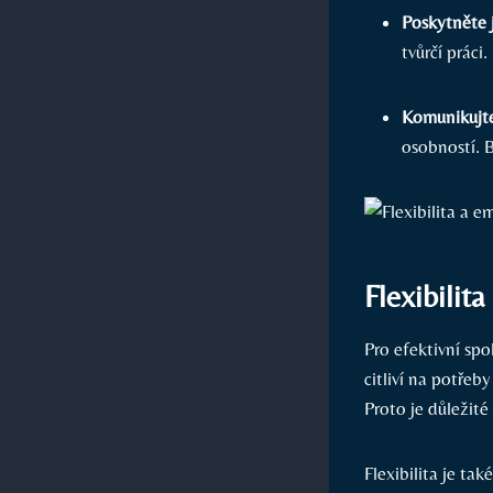
Poskytněte 
tvůrčí práci
Komunikujte
osobností. 
Flexibilit
Pro efektivní spo
citliví na potře
Proto je důležit
Flexibilita je t