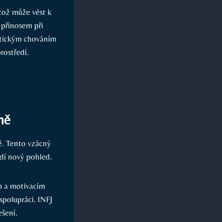
což může vést k
e přínosem při
atickým chováním
rostředí.
ně
ě. Tento vzácný
dí nový pohled.
m a motivacím
spolupráci. INFJ
šení.