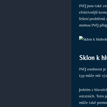
INFJ jsou také z
efektivnější komu
řešení problémů 
mohou INFJ přispě
Sklon k h
INFJ osobnost j
typ může mít výz
Jedním z hlavníc
ostatních. Toto p
může také pomoci