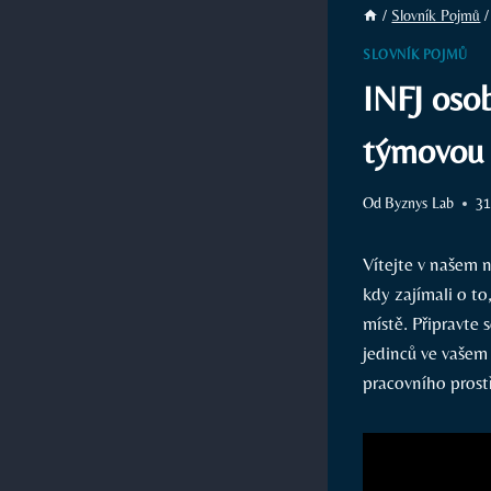
/
Slovník Pojmů
/
SLOVNÍK POJMŮ
INFJ osob
týmovou
Od
Byznys Lab
31
Vítejte v našem 
kdy zajímali o t
místě. Připravte 
jedinců ve vašem 
pracovního prost