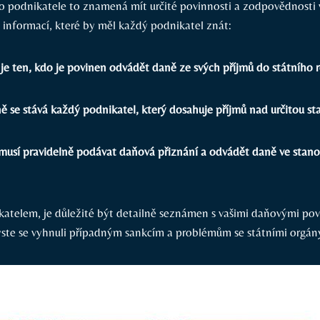
o podnikatele to znamená mít určité povinnosti a zodpovědnosti v
h informací, které by měl každý podnikatel znát:
 je ten, kdo je povinen odvádět daně ze svých příjmů do státního 
ě se stává každý podnikatel, který dosahuje příjmů nad určitou st
 musí pravidelně podávat daňová přiznání a odvádět daně ve stan
katelem, je důležité být detailně seznámen s vašimi daňovými po
yste se vyhnuli případným sankcím a problémům se státními orgán