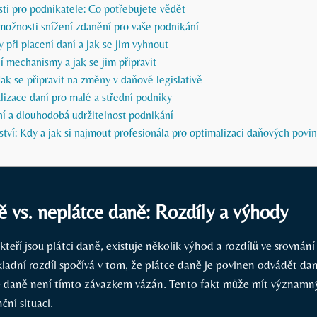
ti pro podnikatele: Co potřebujete vědět
možnosti snížení zdanění pro vaše podnikání
y při placení daní a jak se jim vyhnout
 mechanismy a jak se jim připravit
Jak se připravit na změny v daňové legislativě
lizace daní pro malé a střední podniky
í a dlouhodobá udržitelnost podnikání
ví: Kdy a jak si najmout profesionála pro optimalizaci daňových povin
ě vs. neplátce daně: Rozdíly a výhody
kteří jsou plátci daně, existuje několik výhod a rozdílů ve srovnání 
ladní rozdíl spočívá v tom, že plátce daně je povinen odvádět dan
e daně není tímto závazkem vázán. Tento fakt může mít významn
ční situaci.