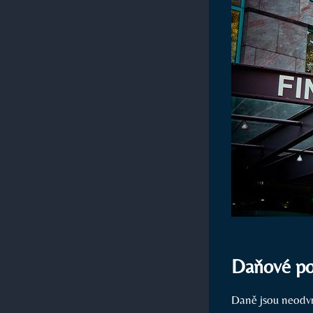
Daňové pov
Daně jsou neodvr