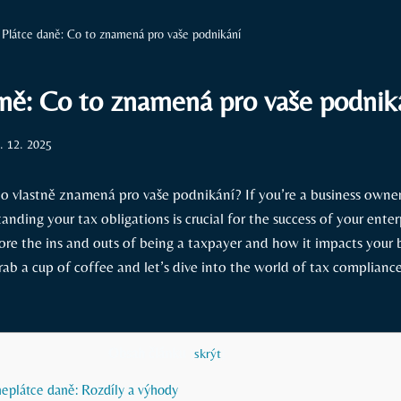
Plátce daně: Co to znamená pro vaše podnikání
aně: Co to znamená pro vaše podnik
. 12. 2025
to vlastně znamená pro vaše podnikání? If you’re a business owne
anding your tax obligations is crucial for the success of your enterp
plore the ins and outs of being a taxpayer and how it impacts your 
rab a cup of coffee and let’s dive into the world of tax compliance
Obsah článku
[
skrýt
]
neplátce daně: Rozdíly a výhody