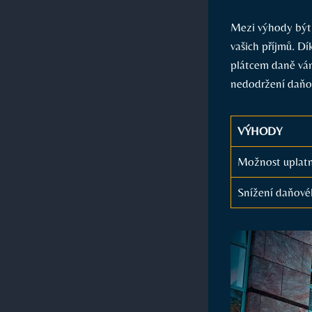
Mezi výhody být 
vašich příjmů. D
plátcem daně vá
nedodržení daňo
VÝHODY
Možnost uplatni
Snížení daňové