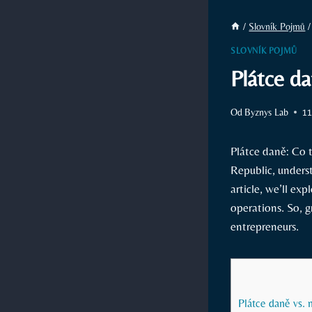
/
Slovník Pojmů
/
SLOVNÍK POJMŮ
Plátce d
Od
Byznys Lab
11
Plátce daně: Co 
Republic, underst
article, we’ll ex
operations. So, g
entrepreneurs.
Plátce daně vs. 