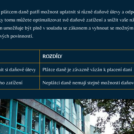
plátcem daně patří možnost uplatnit si různé daňové úlevy a odp
íky tomu můžete optimalizovat své daňové zatížení a snížit vaše n
m umožňuje být plně v souladu se zákonem a vyhnout se možným
vých povinností.
ROZDÍLY
t si daňové úlevy
Plátce daně je závazně vázán k placení daní
ho zatížení
Neplátci daně nemají stejné možnosti daňov