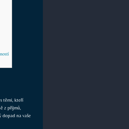
ností
s těmi, kteří
ě z příjmů,
ý dopad na vaše