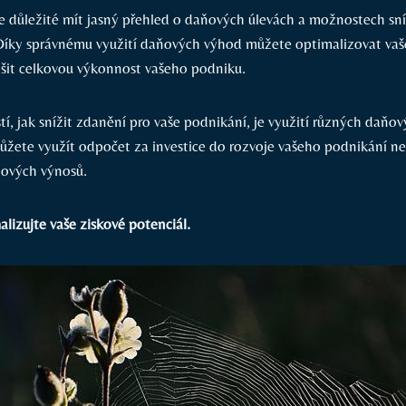
je důležité mít jasný přehled o daňových úlevách a možnostech sn
Díky správnému využití daňových výhod můžete optimalizovat vaš
pšit celkovou výkonnost vašeho podniku.
í, jak snížit zdanění pro vaše podnikání, je využití různých daňo
můžete využít odpočet za investice do rozvoje vašeho podnikání ne
lových výnosů.
lizujte vaše ziskové potenciál.