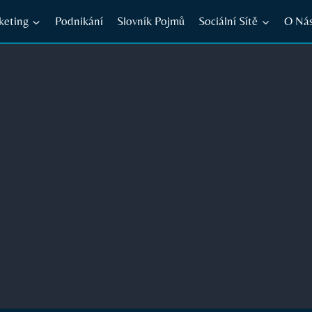
keting
Podnikání
Slovník Pojmů
Sociální Sítě
O Ná