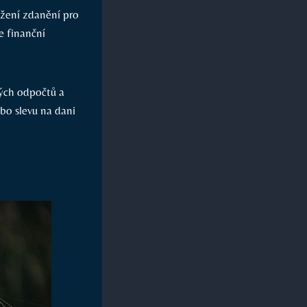
ížení zdanění pro
e finanční
vých odpočtů a
bo slevu na dani