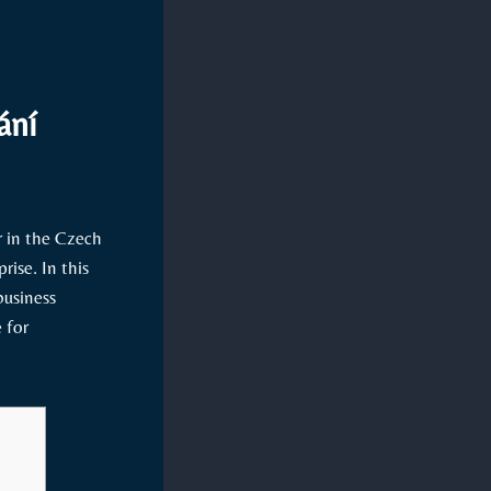
ání
r in the Czech
rise. In this
business
 for