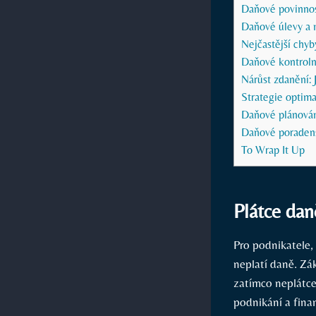
Daňové povinnos
Daňové úlevy a 
Nejčastější chyb
Daňové kontrolní
Nárůst zdanění: 
Strategie optima
Daňové plánován
Daňové poradenst
To Wrap It Up
Plátce dan
Pro podnikatele, 
neplatí daně. Zák
zatímco neplátc
podnikání a finan