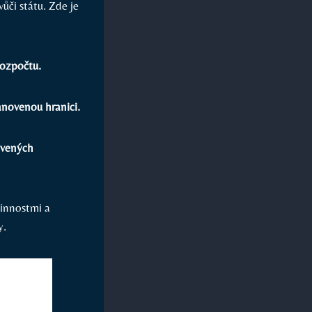
ůči státu. Zde je
rozpočtu.
anovenou hranici.
ovených
vinnostmi a
y.