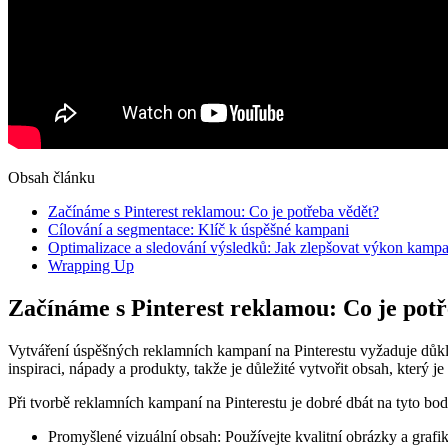
Obsah článku
Začínáme s Pinterest reklamou: Co je potřeba vědět?
Cílování a segmentace: Klíč k úspěšné kampani
Optimalizace a sledování výsledků: Jak zlepšovat výkon kampa
Wrapping Up
Začínáme s Pinterest reklamou: Co je pot
Vytváření úspěšných reklamních kampaní na Pinterestu vyžaduje důklad
inspiraci, nápady a produkty, takže je důležité vytvořit obsah, který je 
Při tvorbě reklamních kampaní na Pinterestu je dobré dbát na tyto bod
Promyšlené vizuální obsah: Používejte kvalitní obrázky a grafik