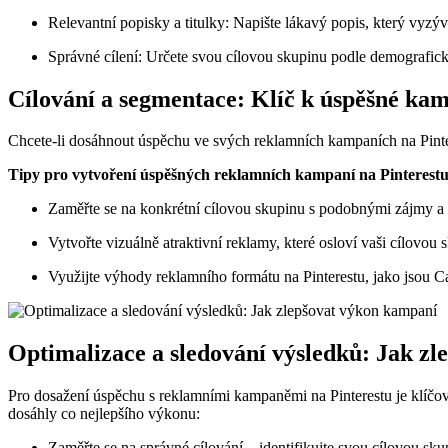
Relevantní popisky a titulky: Napište lákavý popis, který vyzýv
Správné cílení: Určete svou cílovou skupinu podle demografick
Cílování a segmentace: Klíč k úspěšné ka
Chcete-li dosáhnout úspěchu ve svých reklamních kampaních na Pintere
Tipy pro vytvoření úspěšných reklamních kampaní na Pinterestu
Zaměřte se na konkrétní cílovou skupinu s podobnými zájmy a
Vytvořte vizuálně atraktivní reklamy, které osloví vaši cílovou 
Využijte výhody reklamního formátu na Pinterestu, jako jsou 
Optimalizace a sledování výsledků: Jak z
Pro dosažení úspěchu s reklamními kampaněmi na Pinterestu je klíčov
dosáhly co nejlepšího výkonu:
Zaměřte se na správné cílování – identifikujte svou cílovou skup