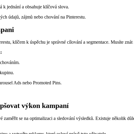
á k jednání a obsahuje klíčová slova.
ých údajů, zájmů nebo chování na Pinterestu.
mpani
stu, klíčem k úspěchu je správné cílování a segmentace. Musíte znát sv
:
 chováním.
skupinu.
Carousel Ads nebo Promoted Pins.
lepšovat výkon kampaní
é zaměřit se na optimalizaci a sledování výsledků. Existuje několik d
inu a vytvořte reklamy, které osloví právě tyto uživatele.