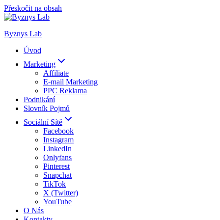
Přeskočit na obsah
Byznys Lab
Úvod
Marketing
Affiliate
E-mail Marketing
PPC Reklama
Podnikání
Slovník Pojmů
Sociální Sítě
Facebook
Instagram
LinkedIn
Onlyfans
Pinterest
Snapchat
TikTok
X (Twitter)
YouTube
O Nás
Kontakty