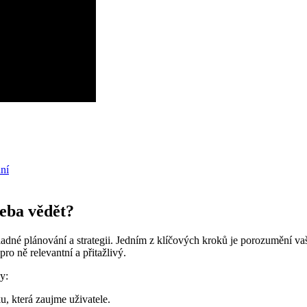
ní
řeba vědět?
né plánování a strategii. Jedním z klíčových kroků je porozumění vaší 
pro ně relevantní a přitažlivý.
y:
u, která zaujme uživatele.