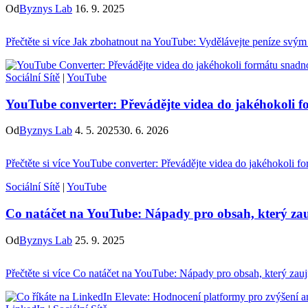
Od
Byznys Lab
16. 9. 2025
Přečtěte si více
Jak zbohatnout na YouTube: Vydělávejte peníze svý
Sociální Sítě
|
YouTube
YouTube converter: Převádějte videa do jakéhokoli 
Od
Byznys Lab
4. 5. 2025
30. 6. 2026
Přečtěte si více
YouTube converter: Převádějte videa do jakéhokoli f
Sociální Sítě
|
YouTube
Co natáčet na YouTube: Nápady pro obsah, který za
Od
Byznys Lab
25. 9. 2025
Přečtěte si více
Co natáčet na YouTube: Nápady pro obsah, který zau