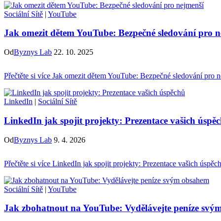
Sociální Sítě
|
YouTube
Jak omezit dětem YouTube: Bezpečné sledování pro n
Od
Byznys Lab
22. 10. 2025
Přečtěte si více
Jak omezit dětem YouTube: Bezpečné sledování pro n
LinkedIn
|
Sociální Sítě
LinkedIn jak spojit projekty: Prezentace vašich úspě
Od
Byznys Lab
9. 4. 2026
Přečtěte si více
LinkedIn jak spojit projekty: Prezentace vašich úspěc
Sociální Sítě
|
YouTube
Jak zbohatnout na YouTube: Vydělávejte peníze sv