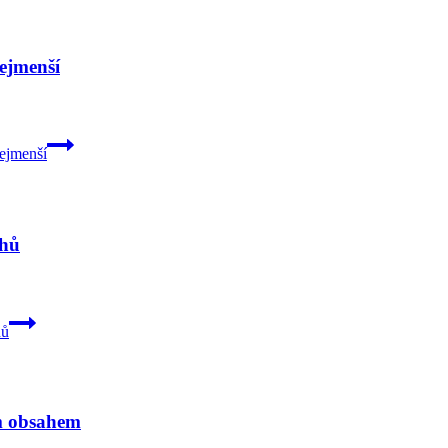
ejmenší
ejmenší
chů
hů
ým obsahem