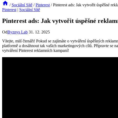
/
Sociální Sítě
/
Pinterest
/
Pinterest ads: Jak vytvořit úspěšné re
Pinterest
|
Sociální Sítě
Pinterest ads: Jak vytvořit úspěšné rekla
Od
Byznys Lab
31. 12. 2025
Vítejte, milí čtenáři! Pokud se zajímáte o vytváření úspěšných reklam
platformě a dosáhnout tak vašich marketingových cílů. Připravte se n
vytváření Pinterest reklamních kampaní!