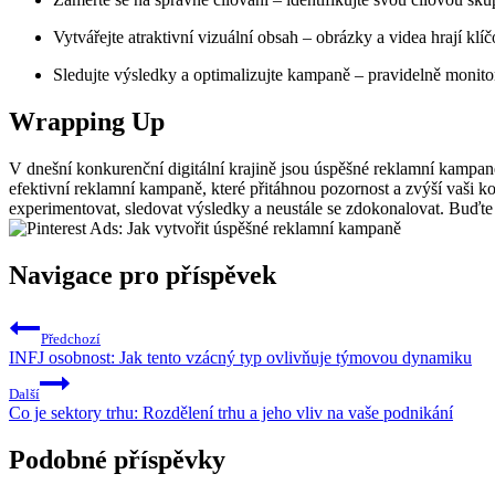
Vytvářejte atraktivní vizuální obsah – obrázky a videa hrají kl
Sledujte výsledky a optimalizujte kampaně – pravidelně monito
Wrapping Up
V dnešní konkurenční digitální krajině jsou úspěšné reklamní kampaně 
efektivní reklamní kampaně, které přitáhnou pozornost a zvýší vaši ko
experimentovat, sledovat výsledky a neustále se zdokonalovat. Buďte
Navigace pro příspěvek
Předchozí
INFJ osobnost: Jak tento vzácný typ ovlivňuje týmovou dynamiku
Další
Co je sektory trhu: Rozdělení trhu a jeho vliv na vaše podnikání
Podobné příspěvky