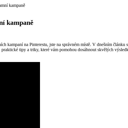
klamní kampaně
mní kampaně
ních kampaní na Pinterestu, jste na správném místě. V dnešním článku s
a praktické tipy a triky, které vám pomohou dosáhnout skvělých výsledk