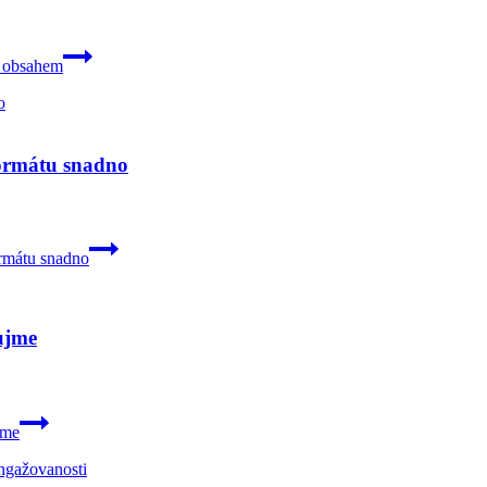
m obsahem
formátu snadno
ormátu snadno
ujme
jme