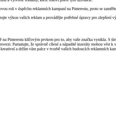
íčovou roli v úspěchu reklamních kampaní na Pinterestu, proto se zaměřt
rujte výkon vašich reklam a provádějte potřebné úpravy pro zlepšení v
na Pinterestu klíčovým prvkem pro to, aby vaše značka vynikla. S tímto 
nverzi. Pamatujte, že správně cílené a nápadité inzeráty mohou vést k 
 kreativní a držím vám palce v tvorbě vašich budoucích reklamních kam